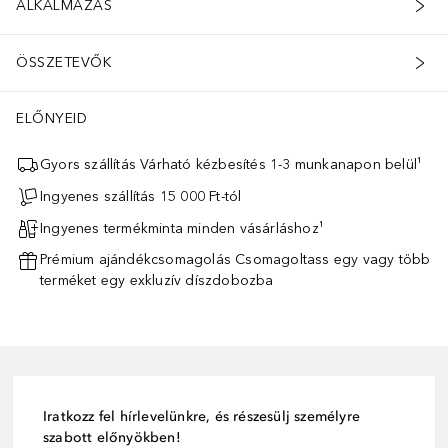
ALKALMAZÁS
ÖSSZETEVŐK
ELŐNYEID
Gyors szállítás Várható kézbesítés 1-3 munkanapon belül¹
Ingyenes szállítás 15 000 Ft-tól
Ingyenes termékminta minden vásárláshoz¹
Prémium ajándékcsomagolás Csomagoltass egy vagy több
terméket egy exkluzív díszdobozba
Iratkozz fel hírlevelünkre, és részesülj személyre
szabott előnyökben!