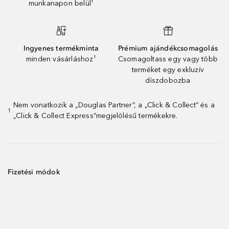
munkanapon belül¹
Ingyenes termékminta
Prémium ajándékcsomagolás
minden vásárláshoz¹
Csomagoltass egy vagy több
terméket egy exkluzív
díszdobozba
Nem vonatkozik a „Douglas Partner”, a „Click & Collect” és a
1
„Click & Collect Express”megjelölésű termékekre.
Fizetési módok