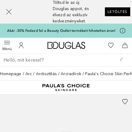
Töltsd le az új
[navigation.slideout.screenreader]
Douglas appot, és
LETÖLTÉS
élvezd az exkluzív
kedvezményeket.
Akár -30% Fedezd fel a Beauty Outlet termékeit hihetetlen áron!
A Douglas Főoldalra
A kívánság
Menü megnyitása
A fiókomhoz
Kos
Menü
Menj vissza
Keresés végrehajtása
Homepage
Arc
Arctisztítás
Arcradírok
Paula's Choice Skin Per