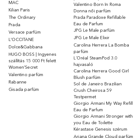
MAC
Valentino Born In Roma
Kilian Paris
Donna női parfüm
The Ordinary
Prada Paradoxe Refillable
Eau de Parfum
Prada
JPG Le Male parfüm
Versace parfüm
JPG Le Male Elixir
L'OCCITANE
Carolina Herrera La Bomba
Dolce&Gabbana
parfüm
HUGO BOSS | Ingyenes
L´Oréal SteamPod 3.0
szállítás 15 000 Ft felett
hajvasaló
Women'Secret
Carolina Herrera Good Girl
Valentino parfüm
Blush parfüm
Rabanne
Sol de Janeiro Brazilian
Gisada parfüm
Crush Cheirosa 59
Testpermet
Giorgio Armani My Way Refill
Eau de Parfum
Giorgio Armani Stronger with
you Eau de Toilette
Kérastase Genesis szérum
Ariana Grande Cloud parfüm