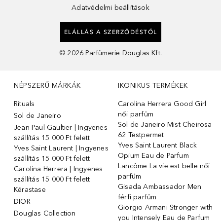
Adatvédelmi beállítások
ELÁLLÁS A SZERZŐDÉSTŐL
©
2026
Parfümerie Douglas Kft.
NÉPSZERŰ MÁRKÁK
IKONIKUS TERMÉKEK
Rituals
Carolina Herrera Good Girl
női parfüm
Sol de Janeiro
Sol de Janeiro Mist Cheirosa
Jean Paul Gaultier | Ingyenes
62 Testpermet
szállítás 15 000 Ft felett
Yves Saint Laurent Black
Yves Saint Laurent | Ingyenes
Opium Eau de Parfum
szállítás 15 000 Ft felett
Lancôme La vie est belle női
Carolina Herrera | Ingyenes
parfüm
szállítás 15 000 Ft felett
Gisada Ambassador Men
Kérastase
férfi parfüm
DIOR
Giorgio Armani Stronger with
Douglas Collection
you Intensely Eau de Parfum