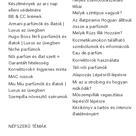
Helyes szemöldökszedés
Készítmények az arc nap
titkai
elleni védelmére
Melyik színtípus vagyok?
BB & CC krémek
Az illatpiramis Hogyan állítsuk
Armani parfümök és illatok |
össze a parfümöt
Luxus az üvegben
Melyik Rúzs Illik Hozzám?
Hugo Boss férfi parfümök és
Kozmetikumokon található
illatok | Luxus az üvegben
szimbólumok és információk
Niche parfümok
Eau de parfüm
Női parfüm és illat szett ⭐
Korrektorok használata
Garantált hitelesség
Téli női parfümök
Korrektorok⭐ Ingyenes minta
Alapozás Lépésről-lépésre
MAC rúzsok
Mi az a strobing és hogyan
Miu Miu parfümök és illatok |
működik?
Luxus az üvegben
Műszempillák ragasztása
Szempilla növesztő szérumok
lépésről lépésre
Kézikönyv a tartós és intenzív
illatélményért
NÉPSZERŰ TÉMÁK