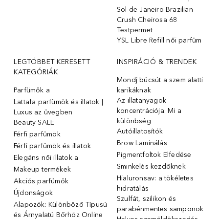
Sol de Janeiro Brazilian
Crush Cheirosa 68
Testpermet
YSL Libre Refill női parfüm
LEGTÖBBET KERESETT
INSPIRÁCIÓ & TRENDEK
KATEGÓRIÁK
Mondj búcsút a szem alatti
Parfümök ️a
karikáknak
Az illatanyagok
Lattafa parfümök és illatok |
koncentrációja: Mi a
Luxus az üvegben
különbség
Beauty SALE
Autóillatosítók
Férfi parfümök
Brow Laminálás
Férfi parfümök és illatok
Pigmentfoltok Elfedése
Elegáns női illatok ️a
Sminkelés kezdőknek
Makeup termékek
Hialuronsav: a tökéletes
Akciós parfümök
hidratálás
Újdonságok
Szulfát, szilikon és
Alapozók: Különböző Típusú
parabénmentes samponok
és Árnyalatú Bőrhöz Online