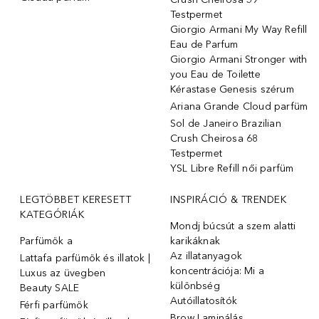
Testpermet
Giorgio Armani My Way Refill
Eau de Parfum
Giorgio Armani Stronger with
you Eau de Toilette
Kérastase Genesis szérum
Ariana Grande Cloud parfüm
Sol de Janeiro Brazilian
Crush Cheirosa 68
Testpermet
YSL Libre Refill női parfüm
LEGTÖBBET KERESETT
INSPIRÁCIÓ & TRENDEK
KATEGÓRIÁK
Mondj búcsút a szem alatti
Parfümök ️a
karikáknak
Az illatanyagok
Lattafa parfümök és illatok |
koncentrációja: Mi a
Luxus az üvegben
különbség
Beauty SALE
Autóillatosítók
Férfi parfümök
Brow Laminálás