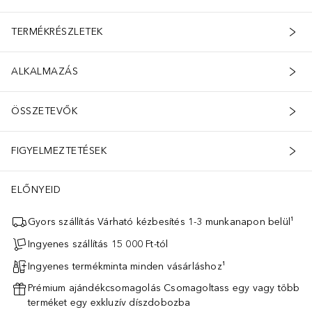
TERMÉKRÉSZLETEK
ALKALMAZÁS
ÖSSZETEVŐK
FIGYELMEZTETÉSEK
ELŐNYEID
Gyors szállítás Várható kézbesítés 1-3 munkanapon belül¹
Ingyenes szállítás 15 000 Ft-tól
Ingyenes termékminta minden vásárláshoz¹
Prémium ajándékcsomagolás Csomagoltass egy vagy több
terméket egy exkluzív díszdobozba