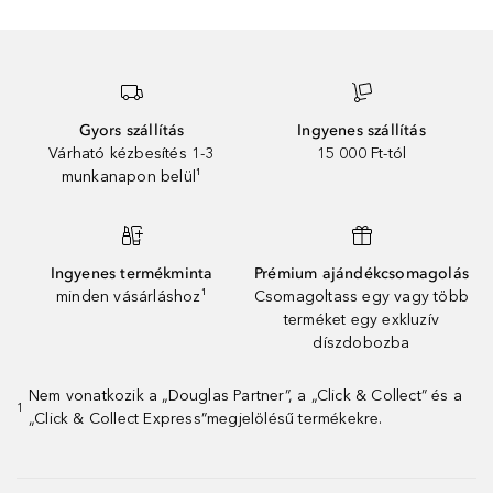
Gyors szállítás
Ingyenes szállítás
Várható kézbesítés 1-3
15 000 Ft-tól
munkanapon belül¹
Ingyenes termékminta
Prémium ajándékcsomagolás
minden vásárláshoz¹
Csomagoltass egy vagy több
terméket egy exkluzív
díszdobozba
Nem vonatkozik a „Douglas Partner”, a „Click & Collect” és a
1
„Click & Collect Express”megjelölésű termékekre.