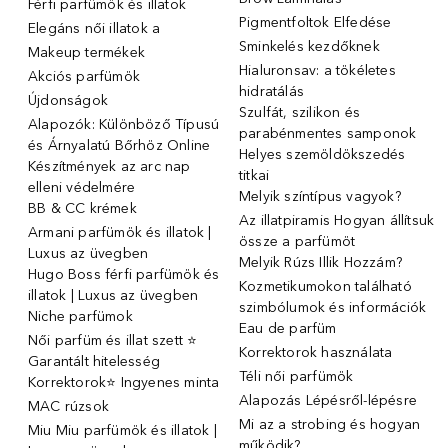
Férfi parfümök és illatok
Pigmentfoltok Elfedése
Elegáns női illatok ️a
Sminkelés kezdőknek
Makeup termékek
Hialuronsav: a tökéletes
Akciós parfümök
hidratálás
Újdonságok
Szulfát, szilikon és
Alapozók: Különböző Típusú
parabénmentes samponok
és Árnyalatú Bőrhöz Online
Helyes szemöldökszedés
Készítmények az arc nap
titkai
elleni védelmére
Melyik színtípus vagyok?
BB & CC krémek
Az illatpiramis Hogyan állítsuk
Armani parfümök és illatok |
össze a parfümöt
Luxus az üvegben
Melyik Rúzs Illik Hozzám?
Hugo Boss férfi parfümök és
Kozmetikumokon található
illatok | Luxus az üvegben
szimbólumok és információk
Niche parfümok
Eau de parfüm
Női parfüm és illat szett ⭐
Korrektorok használata
Garantált hitelesség
Téli női parfümök
Korrektorok⭐ Ingyenes minta
Alapozás Lépésről-lépésre
MAC rúzsok
Mi az a strobing és hogyan
Miu Miu parfümök és illatok |
működik?