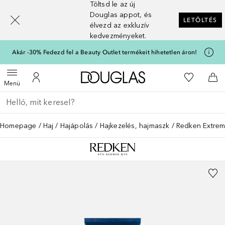
Töltsd le az új
[navigation.slideout.screenreader]
Douglas appot, és
LETÖLTÉS
élvezd az exkluzív
kedvezményeket.
Akár -30% Fedezd fel a Beauty Outlet termékeit hihetetlen áron!
A Douglas Főoldalra
A kívánság
Menü megnyitása
A fiókomhoz
Kos
Menü
Menj vissza
Keresés végrehajtása
Homepage
Haj
Hajápolás
Hajkezelés, hajmaszk
Redken Extrem