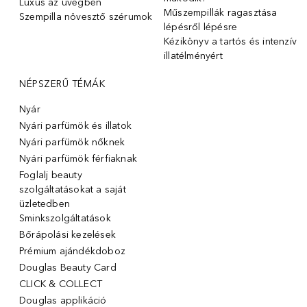
Luxus az üvegben
Műszempillák ragasztása
Szempilla növesztő szérumok
lépésről lépésre
Kézikönyv a tartós és intenzív
illatélményért
NÉPSZERŰ TÉMÁK
Nyár
Nyári parfümök és illatok
Nyári parfümök nőknek
Nyári parfümök férfiaknak
Foglalj beauty
szolgáltatásokat a saját
üzletedben
Sminkszolgáltatások
Bőrápolási kezelések
Prémium ajándékdoboz
Douglas Beauty Card
CLICK & COLLECT
Douglas applikáció