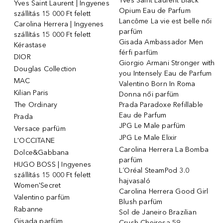
Yves Saint Laurent Black
Yves Saint Laurent | Ingyenes
Opium Eau de Parfum
szállítás 15 000 Ft felett
Lancôme La vie est belle női
Carolina Herrera | Ingyenes
parfüm
szállítás 15 000 Ft felett
Gisada Ambassador Men
Kérastase
férfi parfüm
DIOR
Giorgio Armani Stronger with
Douglas Collection
you Intensely Eau de Parfum
MAC
Valentino Born In Roma
Kilian Paris
Donna női parfüm
The Ordinary
Prada Paradoxe Refillable
Eau de Parfum
Prada
JPG Le Male parfüm
Versace parfüm
JPG Le Male Elixir
L'OCCITANE
Carolina Herrera La Bomba
Dolce&Gabbana
parfüm
HUGO BOSS | Ingyenes
L´Oréal SteamPod 3.0
szállítás 15 000 Ft felett
hajvasaló
Women'Secret
Carolina Herrera Good Girl
Valentino parfüm
Blush parfüm
Rabanne
Sol de Janeiro Brazilian
Gisada parfüm
Crush Cheirosa 59