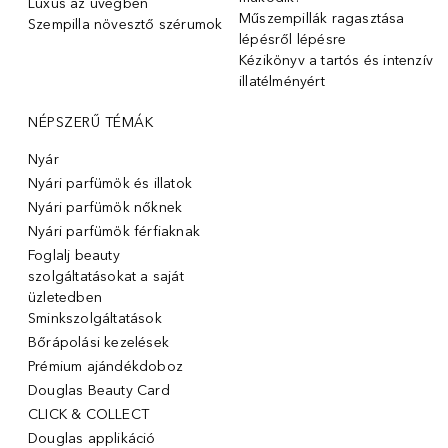
Luxus az üvegben
Műszempillák ragasztása
Szempilla növesztő szérumok
lépésről lépésre
Kézikönyv a tartós és intenzív
illatélményért
NÉPSZERŰ TÉMÁK
Nyár
Nyári parfümök és illatok
Nyári parfümök nőknek
Nyári parfümök férfiaknak
Foglalj beauty
szolgáltatásokat a saját
üzletedben
Sminkszolgáltatások
Bőrápolási kezelések
Prémium ajándékdoboz
Douglas Beauty Card
CLICK & COLLECT
Douglas applikáció