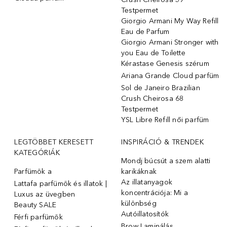
Testpermet
Giorgio Armani My Way Refill
Eau de Parfum
Giorgio Armani Stronger with
you Eau de Toilette
Kérastase Genesis szérum
Ariana Grande Cloud parfüm
Sol de Janeiro Brazilian
Crush Cheirosa 68
Testpermet
YSL Libre Refill női parfüm
LEGTÖBBET KERESETT
INSPIRÁCIÓ & TRENDEK
KATEGÓRIÁK
Mondj búcsút a szem alatti
Parfümök ️a
karikáknak
Az illatanyagok
Lattafa parfümök és illatok |
koncentrációja: Mi a
Luxus az üvegben
különbség
Beauty SALE
Autóillatosítók
Férfi parfümök
Brow Laminálás