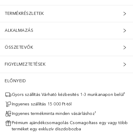
TERMÉKRÉSZLETEK
ALKALMAZÁS
ÖSSZETEVŐK
FIGYELMEZTETÉSEK
ELŐNYEID
Gyors szállítás Várható kézbesítés 1-3 munkanapon belül¹
Ingyenes szállítás 15 000 Ft-tól
Ingyenes termékminta minden vásárláshoz¹
Prémium ajándékcsomagolás Csomagoltass egy vagy több
terméket egy exkluzív díszdobozba