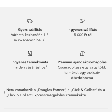
Gyors szállítás
Ingyenes szállítás
Várható kézbesítés 1-3
15 000 Ft-tól
munkanapon belül¹
Ingyenes termékminta
Prémium ajándékcsomagolás
minden vásárláshoz¹
Csomagoltass egy vagy több
terméket egy exkluzív
díszdobozba
Nem vonatkozik a „Douglas Partner”, a „Click & Collect” és a
1
„Click & Collect Express”megjelölésű termékekre.