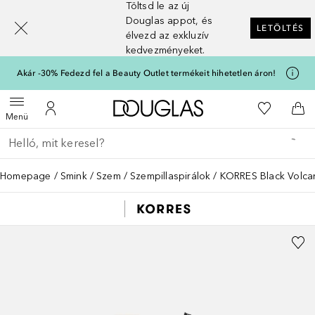
Töltsd le az új
[navigation.slideout.screenreader]
Douglas appot, és
LETÖLTÉS
élvezd az exkluzív
kedvezményeket.
Akár -30% Fedezd fel a Beauty Outlet termékeit hihetetlen áron!
A Douglas Főoldalra
A kívánság
Menü megnyitása
A fiókomhoz
Kos
Menü
Menj vissza
Keresés végrehajtása
Homepage
Smink
Szem
Szempillaspirálok
KORRES Black Volca