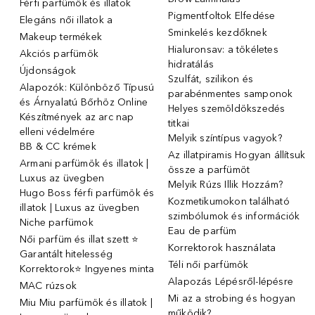
Férfi parfümök és illatok
Pigmentfoltok Elfedése
Elegáns női illatok ️a
Sminkelés kezdőknek
Makeup termékek
Hialuronsav: a tökéletes
Akciós parfümök
hidratálás
Újdonságok
Szulfát, szilikon és
Alapozók: Különböző Típusú
parabénmentes samponok
és Árnyalatú Bőrhöz Online
Helyes szemöldökszedés
Készítmények az arc nap
titkai
elleni védelmére
Melyik színtípus vagyok?
BB & CC krémek
Az illatpiramis Hogyan állítsuk
Armani parfümök és illatok |
össze a parfümöt
Luxus az üvegben
Melyik Rúzs Illik Hozzám?
Hugo Boss férfi parfümök és
Kozmetikumokon található
illatok | Luxus az üvegben
szimbólumok és információk
Niche parfümok
Eau de parfüm
Női parfüm és illat szett ⭐
Korrektorok használata
Garantált hitelesség
Téli női parfümök
Korrektorok⭐ Ingyenes minta
Alapozás Lépésről-lépésre
MAC rúzsok
Mi az a strobing és hogyan
Miu Miu parfümök és illatok |
működik?