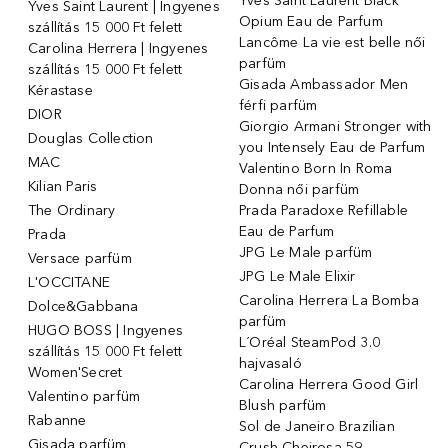
Yves Saint Laurent Black
Yves Saint Laurent | Ingyenes
Opium Eau de Parfum
szállítás 15 000 Ft felett
Lancôme La vie est belle női
Carolina Herrera | Ingyenes
parfüm
szállítás 15 000 Ft felett
Gisada Ambassador Men
Kérastase
férfi parfüm
DIOR
Giorgio Armani Stronger with
Douglas Collection
you Intensely Eau de Parfum
MAC
Valentino Born In Roma
Kilian Paris
Donna női parfüm
The Ordinary
Prada Paradoxe Refillable
Eau de Parfum
Prada
JPG Le Male parfüm
Versace parfüm
JPG Le Male Elixir
L'OCCITANE
Carolina Herrera La Bomba
Dolce&Gabbana
parfüm
HUGO BOSS | Ingyenes
L´Oréal SteamPod 3.0
szállítás 15 000 Ft felett
hajvasaló
Women'Secret
Carolina Herrera Good Girl
Valentino parfüm
Blush parfüm
Rabanne
Sol de Janeiro Brazilian
Gisada parfüm
Crush Cheirosa 59