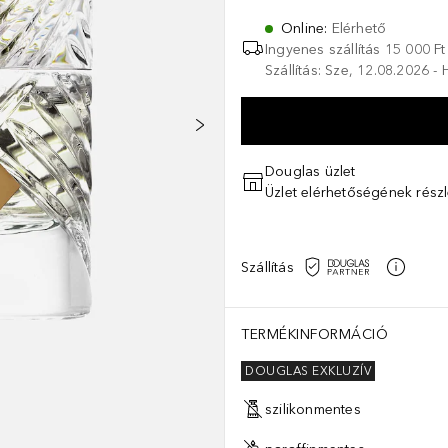
Online
:
Elérhető
Ingyenes szállítás 15 000 Ft 
Szállítás: Sze, 12.08.2026 -
Douglas üzlet
Üzlet elérhetőségének részl
Szállítás
TERMÉKINFORMÁCIÓ
DOUGLAS EXKLUZÍV
szilikonmentes