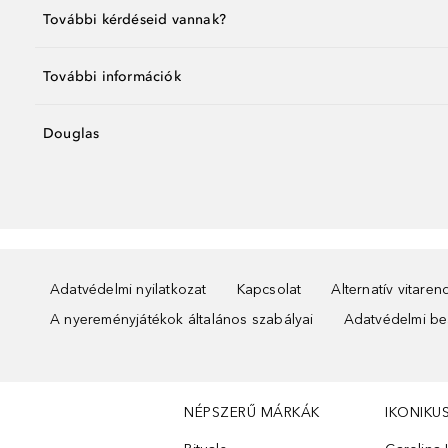
További kérdéseid vannak?
További információk
Douglas
Adatvédelmi nyilatkozat
Kapcsolat
Alternatív vitare
A nyereményjátékok általános szabályai
Adatvédelmi beá
NÉPSZERŰ MÁRKÁK
IKONIKU