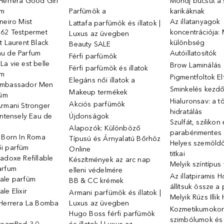
Herrera Good Girl
Mondj búcsút a s
üm
Parfümök ️a
karikáknak
neiro Mist
Az illatanyagok
Lattafa parfümök és illatok |
 62 Testpermet
koncentrációja: 
Luxus az üvegben
t Laurent Black
különbség
Beauty SALE
u de Parfum
Autóillatosítók
Férfi parfümök
a vie est belle
Brow Laminálás
Férfi parfümök és illatok
üm
Pigmentfoltok E
Elegáns női illatok ️a
Ambassador Men
Sminkelés kezd
Makeup termékek
füm
Hialuronsav: a t
Akciós parfümök
Armani Stronger
hidratálás
Intensely Eau de
Újdonságok
Szulfát, szilikon
Alapozók: Különböző
parabénmentes
o Born In Roma
Típusú és Árnyalatú Bőrhöz
Helyes szemöld
i parfüm
Online
titkai
adoxe Refillable
Készítmények az arc nap
Melyik színtípus
arfum
elleni védelmére
Az illatpiramis 
ale parfüm
BB & CC krémek
állítsuk össze a
le Elixir
Armani parfümök és illatok |
Melyik Rúzs Illi
 Herrera La Bomba
Luxus az üvegben
Kozmetikumokon 
Hugo Boss férfi parfümök
szimbólumok és