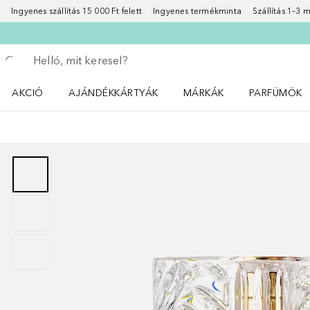
Ingyenes szállítás 15 000 Ft felett
Ingyenes termékminta
Szállítás 1–3
Menj vissza
Keresés végrehajtása
AKCIÓ
AJÁNDÉKKÁRTYÁK
MÁRKÁK
PARFÜMÖK
Nyisd meg a(z) Akció menüt
Nyisd meg a(z) MÁRKÁK me
Nyisd meg a(