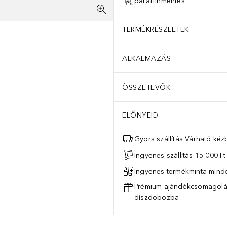
paraffinmentes
TERMÉKRÉSZLETEK
ALKALMAZÁS
ÖSSZETEVŐK
ELŐNYEID
Gyors szállítás Várható ké
Ingyenes szállítás 15 000 Ft-
Ingyenes termékminta mind
Prémium ajándékcsomagolás
díszdobozba