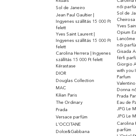
Rituals
Carolina 
női parf
Sol de Janeiro
Sol de Ja
Jean Paul Gaultier |
Cheirosa
Ingyenes szállítás 15 000 Ft
Yves Sain
felett
Opium Ea
Yves Saint Laurent |
Lancôme L
Ingyenes szállítás 15 000 Ft
női parf
felett
Gisada 
Carolina Herrera | Ingyenes
férfi par
szállítás 15 000 Ft felett
Giorgio 
Kérastase
with you 
DIOR
Parfum
Douglas Collection
Valentin
MAC
Donna nő
Kilian Paris
Prada Par
The Ordinary
Eau de P
JPG Le M
Prada
JPG Le Ma
Versace parfüm
Carolina
L'OCCITANE
parfüm
Dolce&Gabbana