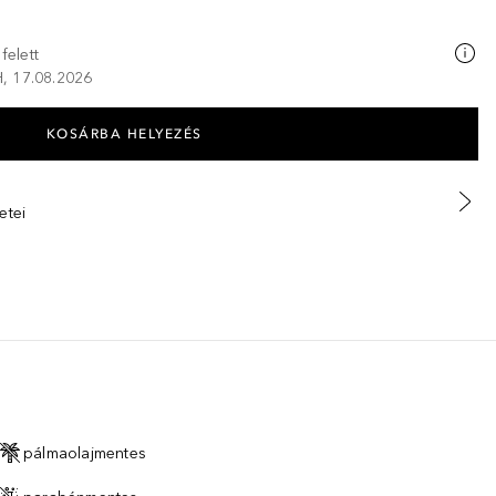
felett
 H, 17.08.2026
KOSÁRBA HELYEZÉS
etei
pálmaolajmentes