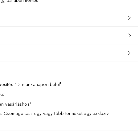
parabénmentes
zbesítés 1-3 munkanapon belül¹
tól
en vásárláshoz¹
 Csomagoltass egy vagy több terméket egy exkluzív