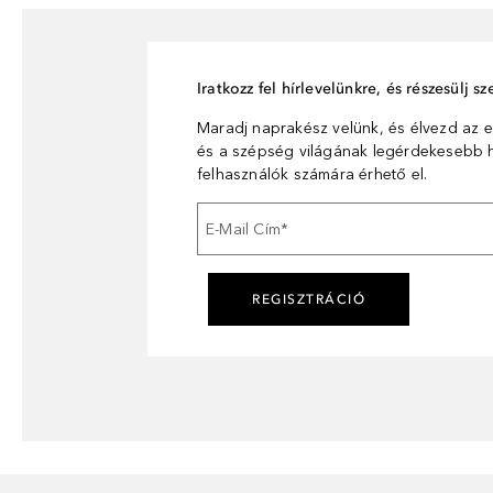
Iratkozz fel hírlevelünkre, és részesülj 
Maradj naprakész velünk, és élvezd az e
és a szépség világának legérdekesebb hí
felhasználók számára érhető el.
E-Mail Cím
*
REGISZTRÁCIÓ