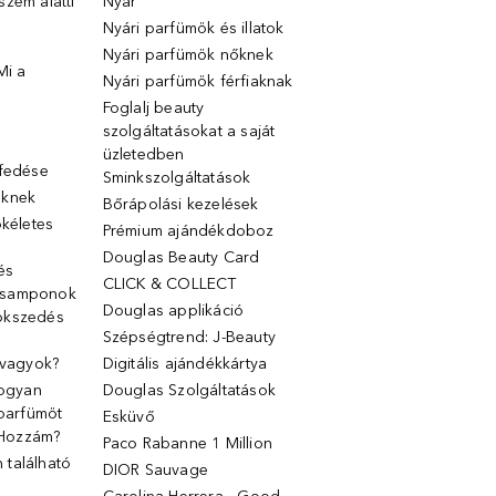
zem alatti
Nyár
Nyári parfümök és illatok
Nyári parfümök nőknek
Mi a
Nyári parfümök férfiaknak
Foglalj beauty
szolgáltatásokat a saját
üzletedben
lfedése
Sminkszolgáltatások
őknek
Bőrápolási kezelések
ökéletes
Prémium ajándékdoboz
Douglas Beauty Card
 és
CLICK & COLLECT
 samponok
Douglas applikáció
ökszedés
Szépségtrend: J-Beauty
 vagyok?
Digitális ajándékkártya
Hogyan
Douglas Szolgáltatások
 parfümöt
Esküvő
k Hozzám?
Paco Rabanne 1 Million
található
DIOR Sauvage