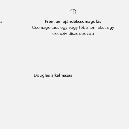
ta
Prémium ajándékcsomagolás
¹
Csomagoltass egy vagy több terméket egy
exkluzív díszdobozba
Douglas alkalmazás