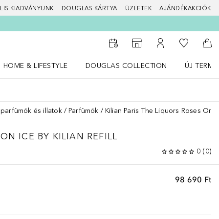
LIS KIADVÁNYUNK
DOUGLAS KÁRTYA
ÜZLETEK
AJÁNDÉKAKCIÓK
A kívánság
Az üzletkeresőhöz
A fiókomhoz
Kos
HOME & LIFESTYLE
DOUGLAS COLLECTION
ÚJ TERMÉ
Nyisd meg a(z) HOME & LIFESTYLE menüt
Nyisd meg a(z) Douglas Collection menüt
Nyisd meg 
 parfümök és illatok
Parfümök
Kilian Paris The Liquors Roses On Ice
ON ICE BY KILIAN REFILL
0
(
0
)
98 690 Ft