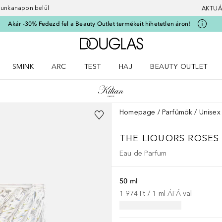
 munkanapon belül
AKTUÁ
Akár -30% Fedezd fel a Beauty Outlet termékeit hihetetlen áron!
A Douglas Főoldalra
SMINK
ARC
TEST
HAJ
BEAUTY OUTLET
nüt
z) Parfümök menüt
Nyisd meg a(z) Smink menüt
Nyisd meg a(z) Arc menüt
Nyisd meg a(z) Test menüt
Nyisd meg a(z) Haj menüt
Homepage
Parfümök
Unisex
THE LIQUORS
ROSES 
Eau de Parfum
50 ml
1 974 Ft
 / 
1
ml
ÁFÁ-val