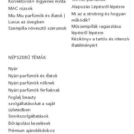
Korrektorok⭐ Ingyenes minta
Alapozás Lépésről-lépésre
MAC rúzsok
Mi az a strobing és hogyan
Miu Miu parfümök és illatok |
működik?
Luxus az üvegben
Műszempillák ragasztása
Szempilla növesztő szérumok
lépésről lépésre
Kézikönyv a tartós és intenzív
illatélményért
NÉPSZERŰ TÉMÁK
Nyár
Nyári parfümök és illatok
Nyári parfümök nőknek
Nyári parfümök férfiaknak
Foglalj beauty
szolgáltatásokat a saját
üzletedben
Sminkszolgáltatások
Bőrápolási kezelések
Prémium ajándékdoboz