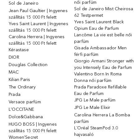
női parfüm
Sol de Janeiro
Sol de Janeiro Mist Cheirosa
Jean Paul Gaultier | Ingyenes
62 Testpermet
szállítás 15 000 Ft felett
Yves Saint Laurent Black
Yves Saint Laurent | Ingyenes
Opium Eau de Parfum
szállítás 15 000 Ft felett
Lancôme La vie est belle női
Carolina Herrera | Ingyenes
parfüm
szállítás 15 000 Ft felett
Gisada Ambassador Men
Kérastase
férfi parfüm
DIOR
Giorgio Armani Stronger with
Douglas Collection
you Intensely Eau de Parfum
MAC
Valentino Born In Roma
Kilian Paris
Donna női parfüm
The Ordinary
Prada Paradoxe Refillable
Eau de Parfum
Prada
JPG Le Male parfüm
Versace parfüm
JPG Le Male Elixir
L'OCCITANE
Carolina Herrera La Bomba
Dolce&Gabbana
parfüm
HUGO BOSS | Ingyenes
L´Oréal SteamPod 3.0
szállítás 15 000 Ft felett
hajvasaló
Women'Secret