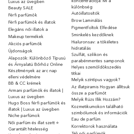
koncentrációja: Mi a
Luxus az üvegben
különbség
Beauty SALE
Autóillatosítók
Férfi parfümök
Brow Laminálás
Férfi parfümök és illatok
Pigmentfoltok Elfedése
Elegáns női illatok ️a
Sminkelés kezdőknek
Makeup termékek
Hialuronsav: a tökéletes
Akciós parfümök
hidratálás
Újdonságok
Szulfát, szilikon és
Alapozók: Különböző Típusú
parabénmentes samponok
és Árnyalatú Bőrhöz Online
Helyes szemöldökszedés
Készítmények az arc nap
titkai
elleni védelmére
Melyik színtípus vagyok?
BB & CC krémek
Az illatpiramis Hogyan állítsuk
Armani parfümök és illatok |
össze a parfümöt
Luxus az üvegben
Melyik Rúzs Illik Hozzám?
Hugo Boss férfi parfümök és
Kozmetikumokon található
illatok | Luxus az üvegben
szimbólumok és információk
Niche parfümok
Eau de parfüm
Női parfüm és illat szett ⭐
Korrektorok használata
Garantált hitelesség
Téli női parfümök