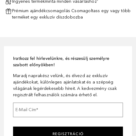
Ingyenes termékminta minden vásárláshoz¹
Prémium ajándékcsomagolás Csomagoltass egy vagy több
terméket egy exkluzív díszdobozba
Iratkozz fel hírlevelünkre, és részesülj személyre
szabott előnyökben!
Maradj naprakész velünk, és élvezd az exkluzív
ajándékokat, különleges ajánlatokat és a szépség
világának legérdekesebb híreit. A kedvezmény csak
regisztrált felhasználók számára érhető el.
E-Mail Cím
*
REGISZTRÁCIÓ