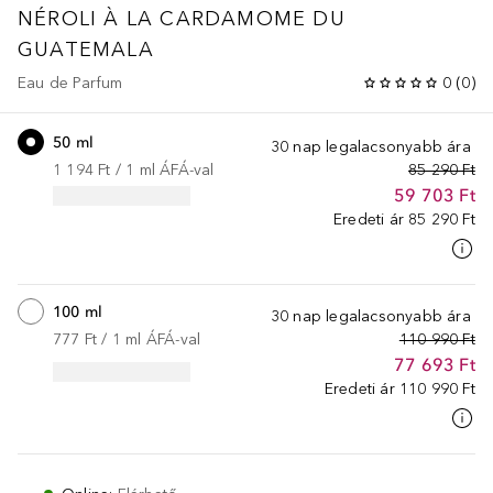
NÉROLI À LA CARDAMOME DU
GUATEMALA
Eau de Parfum
0
(
0
)
50 ml
30 nap legalacsonyabb ára
1 194 Ft
 / 
1
ml
ÁFÁ-val
85 290 Ft
59 703 Ft
Eredeti ár
85 290 Ft
100 ml
30 nap legalacsonyabb ára
777 Ft
 / 
1
ml
ÁFÁ-val
110 990 Ft
77 693 Ft
Eredeti ár
110 990 Ft