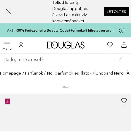
Töltsd le az új
[navigation.slideout.screenreader]
Douglas appot, és
LETÖLTÉS
élvezd az exkluzív
kedvezményeket.
Akár -30% Fedezd fel a Beauty Outlet termékeit hihetetlen áron!
A Douglas Főoldalra
A kívánság
Menü megnyitása
A fiókomhoz
Kos
Menü
Menj vissza
Keresés végrehajtása
Homepage
Parfümök
Női parfümök és illatok
Chopard Néroli 
%