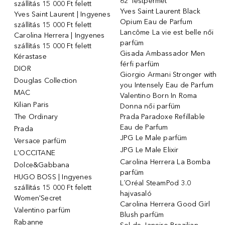
62 Testpermet
szállítás 15 000 Ft felett
Yves Saint Laurent Black
Yves Saint Laurent | Ingyenes
Opium Eau de Parfum
szállítás 15 000 Ft felett
Lancôme La vie est belle női
Carolina Herrera | Ingyenes
parfüm
szállítás 15 000 Ft felett
Gisada Ambassador Men
Kérastase
férfi parfüm
DIOR
Giorgio Armani Stronger with
Douglas Collection
you Intensely Eau de Parfum
MAC
Valentino Born In Roma
Kilian Paris
Donna női parfüm
The Ordinary
Prada Paradoxe Refillable
Eau de Parfum
Prada
JPG Le Male parfüm
Versace parfüm
JPG Le Male Elixir
L'OCCITANE
Carolina Herrera La Bomba
Dolce&Gabbana
parfüm
HUGO BOSS | Ingyenes
L´Oréal SteamPod 3.0
szállítás 15 000 Ft felett
hajvasaló
Women'Secret
Carolina Herrera Good Girl
Valentino parfüm
Blush parfüm
Rabanne