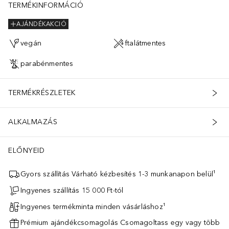
TERMÉKINFORMÁCIÓ
AJÁNDÉKAKCIÓ
vegán
ftalátmentes
parabénmentes
TERMÉKRÉSZLETEK
ALKALMAZÁS
ELŐNYEID
Gyors szállítás Várható kézbesítés 1-3 munkanapon belül¹
Ingyenes szállítás 15 000 Ft-tól
Ingyenes termékminta minden vásárláshoz¹
Prémium ajándékcsomagolás Csomagoltass egy vagy több