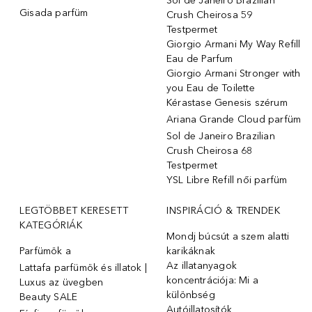
Sol de Janeiro Brazilian
Gisada parfüm
Crush Cheirosa 59
Testpermet
Giorgio Armani My Way Refill
Eau de Parfum
Giorgio Armani Stronger with
you Eau de Toilette
Kérastase Genesis szérum
Ariana Grande Cloud parfüm
Sol de Janeiro Brazilian
Crush Cheirosa 68
Testpermet
YSL Libre Refill női parfüm
LEGTÖBBET KERESETT
INSPIRÁCIÓ & TRENDEK
KATEGÓRIÁK
Mondj búcsút a szem alatti
Parfümök ️a
karikáknak
Az illatanyagok
Lattafa parfümök és illatok |
koncentrációja: Mi a
Luxus az üvegben
különbség
Beauty SALE
Autóillatosítók