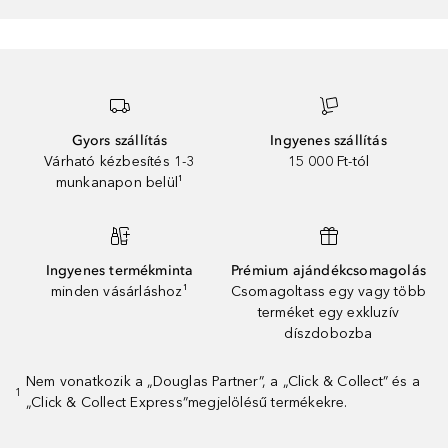
Gyors szállítás
Ingyenes szállítás
Várható kézbesítés 1-3
15 000 Ft-tól
munkanapon belül¹
Ingyenes termékminta
Prémium ajándékcsomagolás
minden vásárláshoz¹
Csomagoltass egy vagy több
terméket egy exkluzív
díszdobozba
Nem vonatkozik a „Douglas Partner”, a „Click & Collect” és a
1
„Click & Collect Express”megjelölésű termékekre.