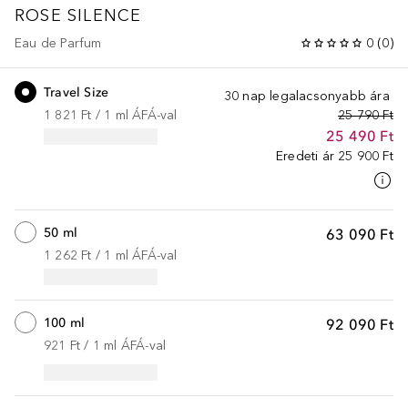
ROSE SILENCE
Eau de Parfum
0
(
0
)
Travel Size
30 nap legalacsonyabb ára
1 821 Ft
 / 
1
ml
ÁFÁ-val
25 790 Ft
25 490 Ft
Eredeti ár
25 900 Ft
50 ml
63 090 Ft
1 262 Ft
 / 
1
ml
ÁFÁ-val
100 ml
92 090 Ft
921 Ft
 / 
1
ml
ÁFÁ-val