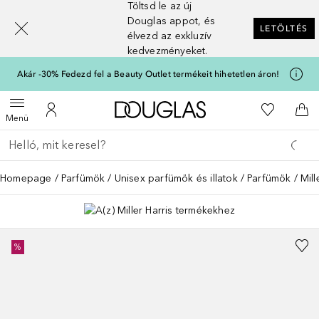
Töltsd le az új
[navigation.slideout.screenreader]
Douglas appot, és
LETÖLTÉS
élvezd az exkluzív
kedvezményeket.
Akár -30% Fedezd fel a Beauty Outlet termékeit hihetetlen áron!
A Douglas Főoldalra
A kívánság
Menü megnyitása
A fiókomhoz
Kos
Menü
Menj vissza
Keresés végrehajtása
Homepage
Parfümök
Unisex parfümök és illatok
Parfümök
Mill
%