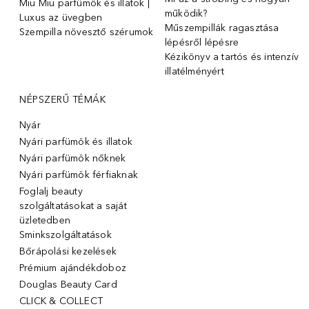
Miu Miu parfümök és illatok |
működik?
Luxus az üvegben
Műszempillák ragasztása
Szempilla növesztő szérumok
lépésről lépésre
Kézikönyv a tartós és intenzív
illatélményért
NÉPSZERŰ TÉMÁK
Nyár
Nyári parfümök és illatok
Nyári parfümök nőknek
Nyári parfümök férfiaknak
Foglalj beauty
szolgáltatásokat a saját
üzletedben
Sminkszolgáltatások
Bőrápolási kezelések
Prémium ajándékdoboz
Douglas Beauty Card
CLICK & COLLECT