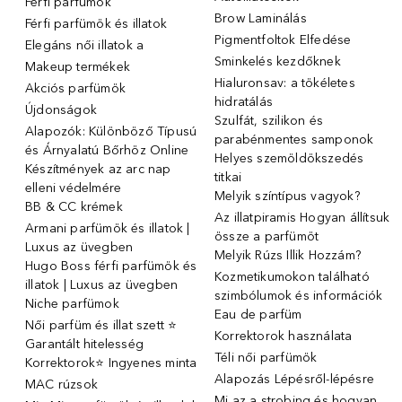
Férfi parfümök
Brow Laminálás
Férfi parfümök és illatok
Pigmentfoltok Elfedése
Elegáns női illatok ️a
Sminkelés kezdőknek
Makeup termékek
Hialuronsav: a tökéletes
Akciós parfümök
hidratálás
Újdonságok
Szulfát, szilikon és
Alapozók: Különböző Típusú
parabénmentes samponok
és Árnyalatú Bőrhöz Online
Helyes szemöldökszedés
Készítmények az arc nap
titkai
elleni védelmére
Melyik színtípus vagyok?
BB & CC krémek
Az illatpiramis Hogyan állítsuk
Armani parfümök és illatok |
össze a parfümöt
Luxus az üvegben
Melyik Rúzs Illik Hozzám?
Hugo Boss férfi parfümök és
Kozmetikumokon található
illatok | Luxus az üvegben
szimbólumok és információk
Niche parfümok
Eau de parfüm
Női parfüm és illat szett ⭐
Korrektorok használata
Garantált hitelesség
Téli női parfümök
Korrektorok⭐ Ingyenes minta
Alapozás Lépésről-lépésre
MAC rúzsok
Mi az a strobing és hogyan