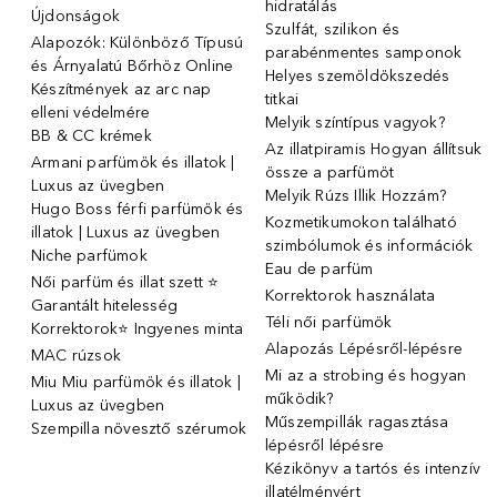
hidratálás
Újdonságok
Szulfát, szilikon és
Alapozók: Különböző Típusú
parabénmentes samponok
és Árnyalatú Bőrhöz Online
Helyes szemöldökszedés
Készítmények az arc nap
titkai
elleni védelmére
Melyik színtípus vagyok?
BB & CC krémek
Az illatpiramis Hogyan állítsuk
Armani parfümök és illatok |
össze a parfümöt
Luxus az üvegben
Melyik Rúzs Illik Hozzám?
Hugo Boss férfi parfümök és
Kozmetikumokon található
illatok | Luxus az üvegben
szimbólumok és információk
Niche parfümok
Eau de parfüm
Női parfüm és illat szett ⭐
Korrektorok használata
Garantált hitelesség
Téli női parfümök
Korrektorok⭐ Ingyenes minta
Alapozás Lépésről-lépésre
MAC rúzsok
Mi az a strobing és hogyan
Miu Miu parfümök és illatok |
működik?
Luxus az üvegben
Műszempillák ragasztása
Szempilla növesztő szérumok
lépésről lépésre
Kézikönyv a tartós és intenzív
illatélményért