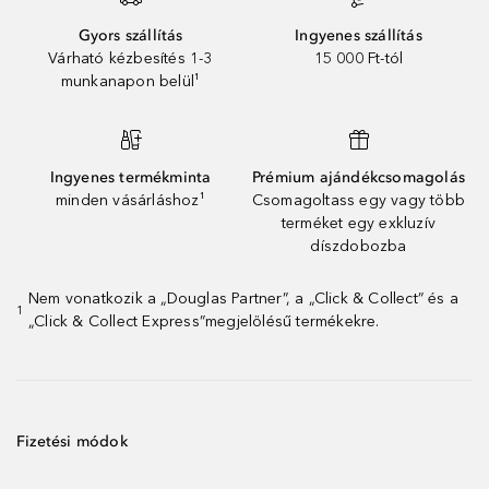
Gyors szállítás
Ingyenes szállítás
Várható kézbesítés 1-3
15 000 Ft-tól
munkanapon belül¹
Ingyenes termékminta
Prémium ajándékcsomagolás
minden vásárláshoz¹
Csomagoltass egy vagy több
terméket egy exkluzív
díszdobozba
Nem vonatkozik a „Douglas Partner”, a „Click & Collect” és a
1
„Click & Collect Express”megjelölésű termékekre.
Fizetési módok