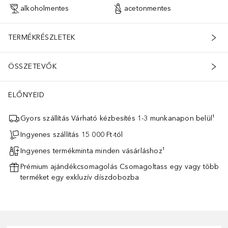
alkoholmentes
acetonmentes
TERMÉKRÉSZLETEK
ÖSSZETEVŐK
ELŐNYEID
Gyors szállítás Várható kézbesítés 1-3 munkanapon belül¹
Ingyenes szállítás 15 000 Ft-tól
Ingyenes termékminta minden vásárláshoz¹
Prémium ajándékcsomagolás Csomagoltass egy vagy több
terméket egy exkluzív díszdobozba