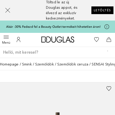
Töltsd le az új
[navigation.slideout.screenreader]
Douglas appot, és
LETÖLTÉS
élvezd az exkluzív
kedvezményeket.
Akár -30% Fedezd fel a Beauty Outlet termékeit hihetetlen áron!
A Douglas Főoldalra
A kívánság
Menü megnyitása
A fiókomhoz
Kos
Menü
Menj vissza
Keresés végrehajtása
Homepage
Smink
Szemöldök
Szemöldök ceruza
SENSAI Stylin