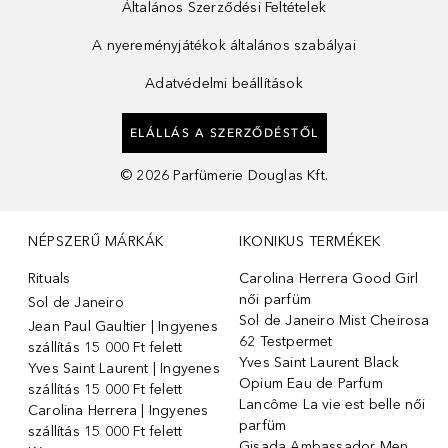
Általános Szerződési Feltételek
A nyereményjátékok általános szabályai
Adatvédelmi beállítások
ELÁLLÁS A SZERZŐDÉSTŐL
©
2026
Parfümerie Douglas Kft.
NÉPSZERŰ MÁRKÁK
IKONIKUS TERMÉKEK
Rituals
Carolina Herrera Good Girl
női parfüm
Sol de Janeiro
Sol de Janeiro Mist Cheirosa
Jean Paul Gaultier | Ingyenes
62 Testpermet
szállítás 15 000 Ft felett
Yves Saint Laurent Black
Yves Saint Laurent | Ingyenes
Opium Eau de Parfum
szállítás 15 000 Ft felett
Lancôme La vie est belle női
Carolina Herrera | Ingyenes
parfüm
szállítás 15 000 Ft felett
Gisada Ambassador Men