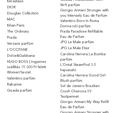
Kérastase
férfi parfüm
DIOR
Giorgio Armani Stronger with
Douglas Collection
you Intensely Eau de Parfum
MAC
Valentino Born In Roma
Kilian Paris
Donna női parfüm
The Ordinary
Prada Paradoxe Refillable
Eau de Parfum
Prada
JPG Le Male parfüm
Versace parfüm
JPG Le Male Elixir
L'OCCITANE
Carolina Herrera La Bomba
Dolce&Gabbana
parfüm
HUGO BOSS | Ingyenes
L´Oréal SteamPod 3.0
szállítás 15 000 Ft felett
hajvasaló
Women'Secret
Carolina Herrera Good Girl
Valentino parfüm
Blush parfüm
Rabanne
Sol de Janeiro Brazilian
Gisada parfüm
Crush Cheirosa 59
Testpermet
Giorgio Armani My Way Refill
Eau de Parfum
Giorgio Armani Stronger with