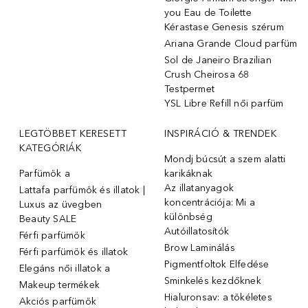
you Eau de Toilette
Kérastase Genesis szérum
Ariana Grande Cloud parfüm
Sol de Janeiro Brazilian
Crush Cheirosa 68
Testpermet
YSL Libre Refill női parfüm
LEGTÖBBET KERESETT
INSPIRÁCIÓ & TRENDEK
KATEGÓRIÁK
Mondj búcsút a szem alatti
Parfümök ️a
karikáknak
Az illatanyagok
Lattafa parfümök és illatok |
koncentrációja: Mi a
Luxus az üvegben
különbség
Beauty SALE
Autóillatosítók
Férfi parfümök
Brow Laminálás
Férfi parfümök és illatok
Pigmentfoltok Elfedése
Elegáns női illatok ️a
Sminkelés kezdőknek
Makeup termékek
Hialuronsav: a tökéletes
Akciós parfümök