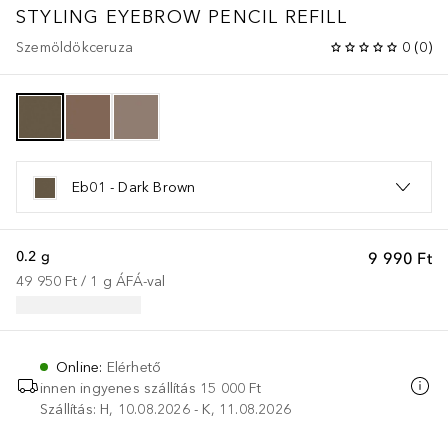
STYLING EYEBROW PENCIL REFILL
Szemöldökceruza
0
(
0
)
Eb01 - Dark Brown
0.2 g
9 990 Ft
49 950 Ft
 / 
1
g
ÁFÁ-val
Online
:
Elérhető
innen ingyenes szállítás
15 000 Ft
Szállítás: H, 10.08.2026 - K, 11.08.2026