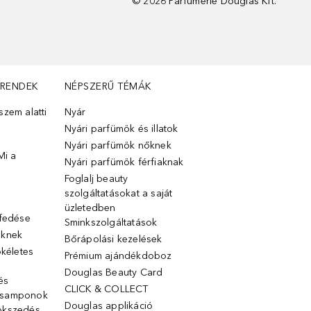
©
2026
Parfümerie Douglas Kft.
TRENDEK
NÉPSZERŰ TÉMÁK
zem alatti
Nyár
Nyári parfümök és illatok
Nyári parfümök nőknek
Mi a
Nyári parfümök férfiaknak
Foglalj beauty
szolgáltatásokat a saját
üzletedben
lfedése
Sminkszolgáltatások
őknek
Bőrápolási kezelések
ökéletes
Prémium ajándékdoboz
Douglas Beauty Card
 és
CLICK & COLLECT
 samponok
Douglas applikáció
ökszedés