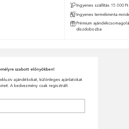
Ingyenes szállítás 15 000 Ft-
Ingyenes termékminta mind
Prémium ajándékcsomagolás
díszdobozba
személyre szabott előnyökben!
xkluzív ajándékokat, különleges ajánlatokat
reit. A kedvezmény csak regisztrált