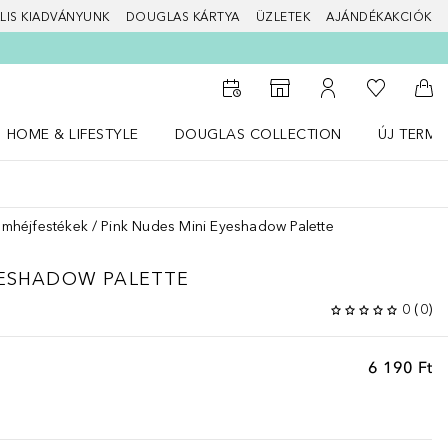
LIS KIADVÁNYUNK
DOUGLAS KÁRTYA
ÜZLETEK
AJÁNDÉKAKCIÓK
A kívánság
Az üzletkeresőhöz
A fiókomhoz
Kos
HOME & LIFESTYLE
DOUGLAS COLLECTION
ÚJ TERMÉ
Nyisd meg a(z) HOME & LIFESTYLE menüt
Nyisd meg a(z) Douglas Collection menüt
Nyisd meg 
emhéjfestékek
Pink Nudes Mini Eyeshadow Palette
YESHADOW PALETTE
0
(
0
)
6 190 Ft