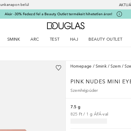
 munkanapon belül
AKTUÁ
Akár -30% Fedezd fel a Beauty Outlet termékeit hihetetlen áron!
A Douglas Főoldalra
SMINK
ARC
TEST
HAJ
BEAUTY OUTLET
nüt
z) Parfümök menüt
Nyisd meg a(z) Smink menüt
Nyisd meg a(z) Arc menüt
Nyisd meg a(z) Test menüt
Nyisd meg a(z) Haj menüt
Homepage
Smink
Szem
Sz
PINK NUDES MINI E
Szemhéjpúder
7.5 g
825 Ft
 / 
1
g
ÁFÁ-val