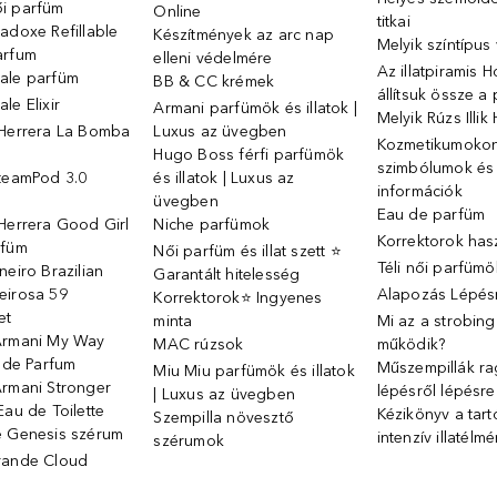
i parfüm
Online
titkai
adoxe Refillable
Készítmények az arc nap
Melyik színtípus
arfum
elleni védelmére
Az illatpiramis 
ale parfüm
BB & CC krémek
állítsuk össze a
le Elixir
Armani parfümök és illatok |
Melyik Rúzs Illi
 Herrera La Bomba
Luxus az üvegben
Kozmetikumokon 
Hugo Boss férfi parfümök
szimbólumok és
SteamPod 3.0
és illatok | Luxus az
információk
ó
üvegben
Eau de parfüm
Herrera Good Girl
Niche parfümok
Korrektorok has
rfüm
Női parfüm és illat szett ⭐
Téli női parfümö
neiro Brazilian
Garantált hitelesség
eirosa 59
Alapozás Lépésr
Korrektorok⭐ Ingyenes
et
minta
Mi az a strobin
Armani My Way
MAC rúzsok
működik?
u de Parfum
Műszempillák ra
Miu Miu parfümök és illatok
Armani Stronger
lépésről lépésre
| Luxus az üvegben
Eau de Toilette
Kézikönyv a tart
Szempilla növesztő
e Genesis szérum
intenzív illatélm
szérumok
rande Cloud