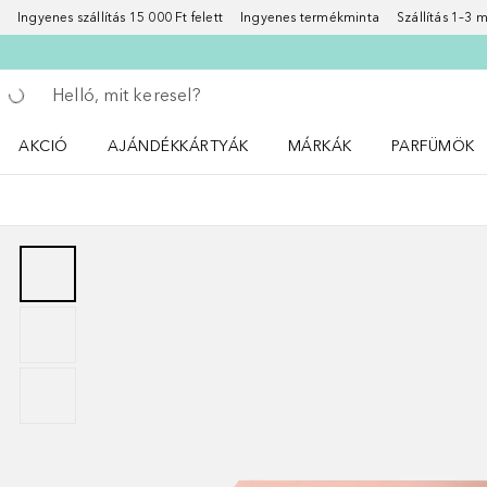
Ingyenes szállítás 15 000 Ft felett
Ingyenes termékminta
Szállítás 1–3
Menj vissza
Keresés végrehajtása
AKCIÓ
AJÁNDÉKKÁRTYÁK
MÁRKÁK
PARFÜMÖK
Nyisd meg a(z) Akció menüt
Nyisd meg a(z) MÁRKÁK me
Nyisd meg a(