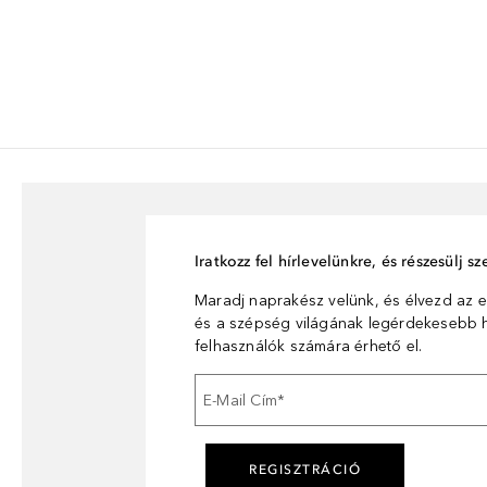
Iratkozz fel hírlevelünkre, és részesülj 
Maradj naprakész velünk, és élvezd az e
és a szépség világának legérdekesebb hí
felhasználók számára érhető el.
E-Mail Cím
*
REGISZTRÁCIÓ