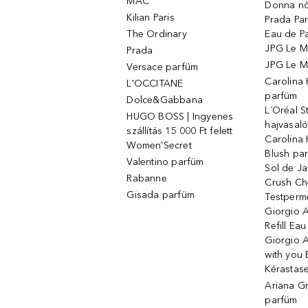
MAC
Donna nő
Kilian Paris
Prada Par
The Ordinary
Eau de P
JPG Le M
Prada
JPG Le Ma
Versace parfüm
Carolina
L'OCCITANE
parfüm
Dolce&Gabbana
L´Oréal 
HUGO BOSS | Ingyenes
hajvasal
szállítás 15 000 Ft felett
Carolina 
Women'Secret
Blush pa
Valentino parfüm
Sol de Ja
Rabanne
Crush Ch
Gisada parfüm
Testperm
Giorgio 
Refill Ea
Giorgio 
with you 
Kérastas
Ariana G
parfüm