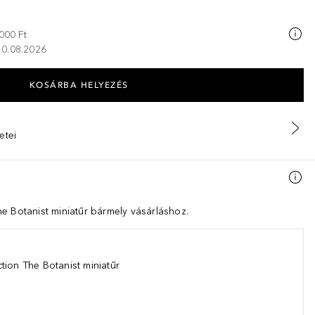
000 Ft
 10.08.2026
KOSÁRBA HELYEZÉS
etei
e Botanist miniatűr bármely vásárláshoz.
tion The Botanist miniatűr