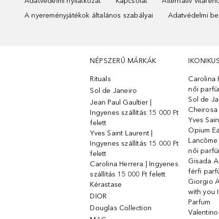
Adatvédelmi nyilatkozat
Kapcsolat
Alternatív vitare
A nyereményjátékok általános szabályai
Adatvédelmi beá
NÉPSZERŰ MÁRKÁK
IKONIKU
Rituals
Carolina 
női parf
Sol de Janeiro
Sol de Ja
Jean Paul Gaultier |
Cheirosa
Ingyenes szállítás 15 000 Ft
Yves Sain
felett
Opium Ea
Yves Saint Laurent |
Lancôme L
Ingyenes szállítás 15 000 Ft
női parf
felett
Gisada 
Carolina Herrera | Ingyenes
férfi par
szállítás 15 000 Ft felett
Giorgio 
Kérastase
with you 
DIOR
Parfum
Douglas Collection
Valentin