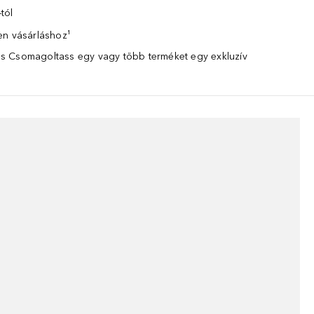
tól
en vásárláshoz¹
 Csomagoltass egy vagy több terméket egy exkluzív