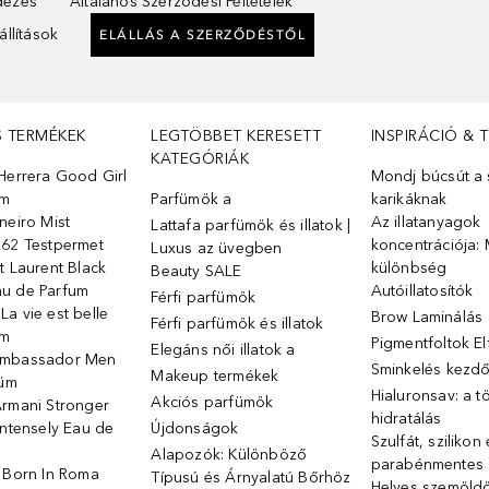
ndezés
Általános Szerződési Feltételek
llítások
ELÁLLÁS A SZERZŐDÉSTŐL
S TERMÉKEK
LEGTÖBBET KERESETT
INSPIRÁCIÓ & 
KATEGÓRIÁK
Herrera Good Girl
Mondj búcsút a s
üm
Parfümök ️a
karikáknak
neiro Mist
Az illatanyagok
Lattafa parfümök és illatok |
 62 Testpermet
koncentrációja: 
Luxus az üvegben
t Laurent Black
különbség
Beauty SALE
u de Parfum
Autóillatosítók
Férfi parfümök
a vie est belle
Brow Laminálás
Férfi parfümök és illatok
üm
Pigmentfoltok E
Elegáns női illatok ️a
Ambassador Men
Sminkelés kezd
Makeup termékek
füm
Hialuronsav: a t
Akciós parfümök
Armani Stronger
hidratálás
Intensely Eau de
Újdonságok
Szulfát, szilikon
Alapozók: Különböző
parabénmentes
o Born In Roma
Típusú és Árnyalatú Bőrhöz
Helyes szemöld