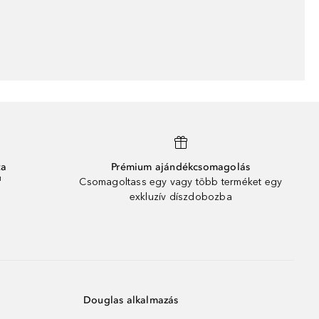
ta
Prémium ajándékcsomagolás
¹
Csomagoltass egy vagy több terméket egy
exkluzív díszdobozba
Douglas alkalmazás