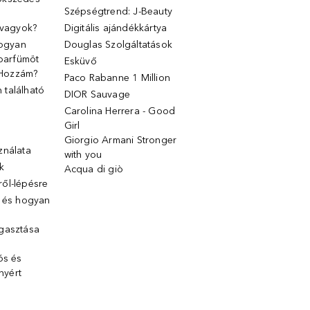
Szépségtrend: J-Beauty
 vagyok?
Digitális ajándékkártya
Hogyan
Douglas Szolgáltatások
 parfümöt
Esküvő
k Hozzám?
Paco Rabanne 1 Million
található
DIOR Sauvage
Carolina Herrera - Good
Girl
Giorgio Armani Stronger
ználata
with you
k
Acqua di giò
ől-lépésre
g és hogyan
gasztása
ós és
ényért