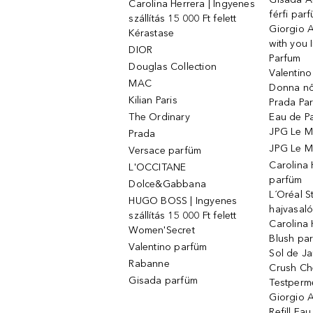
Carolina Herrera | Ingyenes
férfi par
szállítás 15 000 Ft felett
Giorgio 
Kérastase
with you 
DIOR
Parfum
Douglas Collection
Valentin
MAC
Donna nő
Kilian Paris
Prada Par
The Ordinary
Eau de P
JPG Le M
Prada
JPG Le Ma
Versace parfüm
Carolina
L'OCCITANE
parfüm
Dolce&Gabbana
L´Oréal 
HUGO BOSS | Ingyenes
hajvasal
szállítás 15 000 Ft felett
Carolina 
Women'Secret
Blush pa
Valentino parfüm
Sol de Ja
Rabanne
Crush Ch
Gisada parfüm
Testperm
Giorgio 
Refill Ea