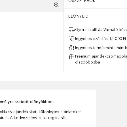
ÖSSZETEVŐK
ELŐNYEID
Gyors szállítás Várható ké
Ingyenes szállítás 15 000 Ft-
Ingyenes termékminta mind
Prémium ajándékcsomagolás
díszdobozba
személyre szabott előnyökben!
xkluzív ajándékokat, különleges ajánlatokat
reit. A kedvezmény csak regisztrált