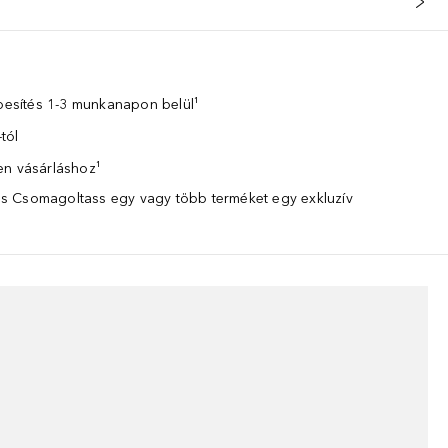
zbesítés 1-3 munkanapon belül¹
tól
en vásárláshoz¹
 Csomagoltass egy vagy több terméket egy exkluzív