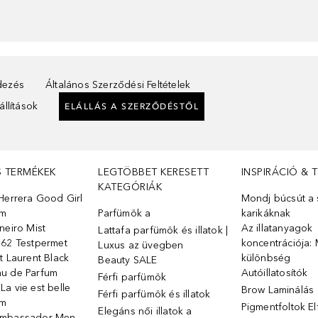
ndezés
Általános Szerződési Feltételek
llítások
ELÁLLÁS A SZERZŐDÉSTŐL
S TERMÉKEK
LEGTÖBBET KERESETT
INSPIRÁCIÓ & 
KATEGÓRIÁK
Herrera Good Girl
Mondj búcsút a s
üm
Parfümök ️a
karikáknak
neiro Mist
Az illatanyagok
Lattafa parfümök és illatok |
 62 Testpermet
koncentrációja: 
Luxus az üvegben
t Laurent Black
különbség
Beauty SALE
u de Parfum
Autóillatosítók
Férfi parfümök
a vie est belle
Brow Laminálás
Férfi parfümök és illatok
üm
Pigmentfoltok E
Elegáns női illatok ️a
Ambassador Men