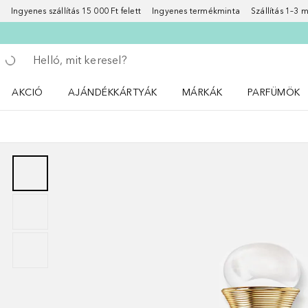
Ingyenes szállítás 15 000 Ft felett
Ingyenes termékminta
Szállítás 1–3
Menj vissza
Keresés végrehajtása
AKCIÓ
AJÁNDÉKKÁRTYÁK
MÁRKÁK
PARFÜMÖK
Nyisd meg a(z) Akció menüt
Nyisd meg a(z) MÁRKÁK me
Nyisd meg a(