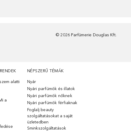
©
2026
Parfümerie Douglas Kft.
TRENDEK
NÉPSZERŰ TÉMÁK
zem alatti
Nyár
Nyári parfümök és illatok
Nyári parfümök nőknek
Mi a
Nyári parfümök férfiaknak
Foglalj beauty
szolgáltatásokat a saját
üzletedben
lfedése
Sminkszolgáltatások