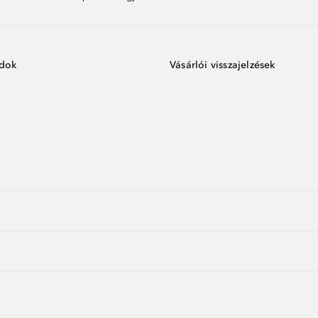
ódok
Vásárlói visszajelzések