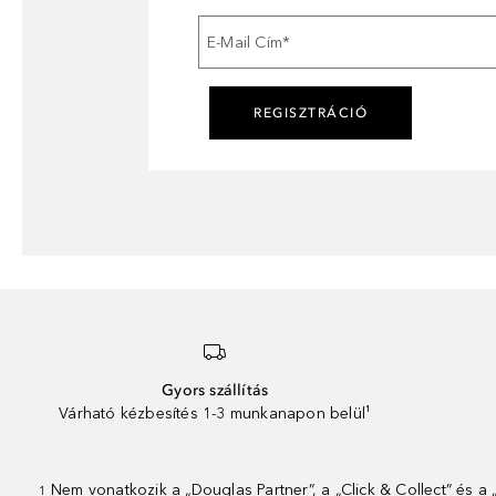
E-Mail Cím
*
REGISZTRÁCIÓ
Gyors szállítás
Várható kézbesítés 1-3 munkanapon belül¹
Nem vonatkozik a „Douglas Partner”, a „Click & Collect” és a
1