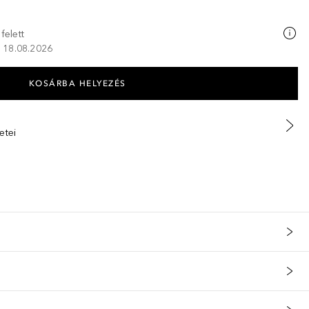
felett
K, 18.08.2026
KOSÁRBA HELYEZÉS
etei