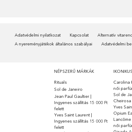
Adatvédelmi nyilatkozat
Kapcsolat
Alternatív vitare
A nyereményjátékok általános szabályai
Adatvédelmi beá
NÉPSZERŰ MÁRKÁK
IKONIKU
Rituals
Carolina 
női parf
Sol de Janeiro
Sol de Ja
Jean Paul Gaultier |
Cheirosa
Ingyenes szállítás 15 000 Ft
Yves Sain
felett
Opium Ea
Yves Saint Laurent |
Lancôme L
Ingyenes szállítás 15 000 Ft
női parf
felett
Gisada 