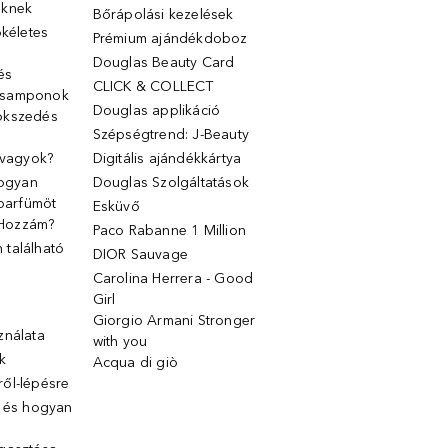
őknek
Bőrápolási kezelések
ökéletes
Prémium ajándékdoboz
Douglas Beauty Card
 és
CLICK & COLLECT
 samponok
Douglas applikáció
ökszedés
Szépségtrend: J-Beauty
 vagyok?
Digitális ajándékkártya
Hogyan
Douglas Szolgáltatások
 parfümöt
Esküvő
k Hozzám?
Paco Rabanne 1 Million
található
DIOR Sauvage
Carolina Herrera - Good
Girl
Giorgio Armani Stronger
ználata
with you
k
Acqua di giò
ől-lépésre
g és hogyan