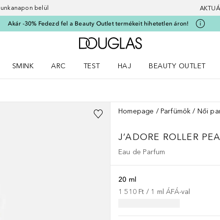
 munkanapon belül
AKTUÁ
Akár -30% Fedezd fel a Beauty Outlet termékeit hihetetlen áron!
A Douglas Főoldalra
SMINK
ARC
TEST
HAJ
BEAUTY OUTLET
nüt
z) Parfümök menüt
Nyisd meg a(z) Smink menüt
Nyisd meg a(z) Arc menüt
Nyisd meg a(z) Test menüt
Nyisd meg a(z) Haj menüt
Homepage
Parfümök
Női pa
J’ADORE
ROLLER PE
Eau de Parfum
20 ml
1 510 Ft
 / 
1
ml
ÁFÁ-val