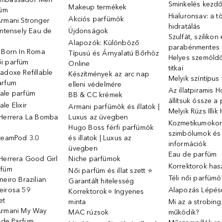
Sminkelés kezd
Makeup termékek
füm
Hialuronsav: a t
Akciós parfümök
Armani Stronger
hidratálás
Intensely Eau de
Újdonságok
Szulfát, szilikon
Alapozók: Különböző
parabénmentes
o Born In Roma
Típusú és Árnyalatú Bőrhöz
Helyes szemöld
i parfüm
Online
titkai
adoxe Refillable
Készítmények az arc nap
Melyik színtípus
arfum
elleni védelmére
Az illatpiramis 
ale parfüm
BB & CC krémek
állítsuk össze a
le Elixir
Armani parfümök és illatok |
Melyik Rúzs Illi
 Herrera La Bomba
Luxus az üvegben
Kozmetikumokon 
Hugo Boss férfi parfümök
szimbólumok és
SteamPod 3.0
és illatok | Luxus az
információk
ó
üvegben
Eau de parfüm
Herrera Good Girl
Niche parfümok
Korrektorok has
rfüm
Női parfüm és illat szett ⭐
Téli női parfümö
neiro Brazilian
Garantált hitelesség
eirosa 59
Alapozás Lépésr
Korrektorok⭐ Ingyenes
et
minta
Mi az a strobin
Armani My Way
MAC rúzsok
működik?
u de Parfum