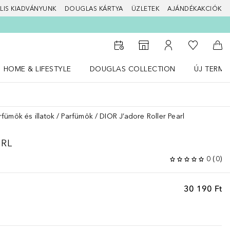
LIS KIADVÁNYUNK
DOUGLAS KÁRTYA
ÜZLETEK
AJÁNDÉKAKCIÓK
A kívánság
Az üzletkeresőhöz
A fiókomhoz
Kos
HOME & LIFESTYLE
DOUGLAS COLLECTION
ÚJ TERMÉ
Nyisd meg a(z) HOME & LIFESTYLE menüt
Nyisd meg a(z) Douglas Collection menüt
Nyisd meg 
rfümök és illatok
Parfümök
DIOR J’adore Roller Pearl
ARL
0
(
0
)
30 190 Ft