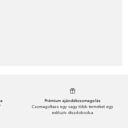
ta
Prémium ajándékcsomagolás
¹
Csomagoltass egy vagy több terméket egy
exkluzív díszdobozba