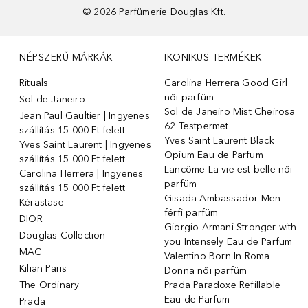
©
2026
Parfümerie Douglas Kft.
NÉPSZERŰ MÁRKÁK
IKONIKUS TERMÉKEK
Rituals
Carolina Herrera Good Girl
női parfüm
Sol de Janeiro
Sol de Janeiro Mist Cheirosa
Jean Paul Gaultier | Ingyenes
62 Testpermet
szállítás 15 000 Ft felett
Yves Saint Laurent Black
Yves Saint Laurent | Ingyenes
Opium Eau de Parfum
szállítás 15 000 Ft felett
Lancôme La vie est belle női
Carolina Herrera | Ingyenes
parfüm
szállítás 15 000 Ft felett
Gisada Ambassador Men
Kérastase
férfi parfüm
DIOR
Giorgio Armani Stronger with
Douglas Collection
you Intensely Eau de Parfum
MAC
Valentino Born In Roma
Kilian Paris
Donna női parfüm
The Ordinary
Prada Paradoxe Refillable
Eau de Parfum
Prada