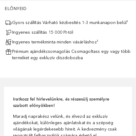
ELŐNYEID
Gyors szállítás Várható kézbesítés 1-3 munkanapon belül¹
Ingyenes szállítás 15 000 Ft-tól
Ingyenes termékminta minden vásárláshoz¹
Prémium ajándékcsomagolás Csomagoltass egy vagy több
terméket egy exkluzív díszdobozba
Iratkozz fel hírlevelünkre, és részesülj személyre
szabott előnyökben!
Maradj naprakész velünk, és élvezd az exkluzív
ajándékokat, különleges ajánlatokat és a szépség
világának legérdekesebb híreit. A kedvezmény csak
regisztrált felhasználók számára érhető el.