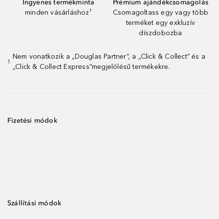
Ingyenes termékminta
Prémium ajándékcsomagolás
minden vásárláshoz¹
Csomagoltass egy vagy több
terméket egy exkluzív
díszdobozba
Nem vonatkozik a „Douglas Partner”, a „Click & Collect” és a
1
„Click & Collect Express”megjelölésű termékekre.
Fizetési módok
Szállítási módok