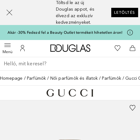
Töltsd le az új
[navigation.slideout.screenreader]
Douglas appot, és
LETÖLTÉS
élvezd az exkluzív
kedvezményeket.
Akár -30% Fedezd fel a Beauty Outlet termékeit hihetetlen áron!
A Douglas Főoldalra
A kívánság
Menü megnyitása
A fiókomhoz
Kos
Menü
Menj vissza
Keresés végrehajtása
Homepage
Parfümök
Női parfümök és illatok
Parfümök
Gucci 