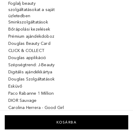
Foglalj beauty
szolgáltatásokat a saját
üzletedben
Sminkszolgáltatások
Bőrápolási kezelések
Prémium ajándékdoboz
Douglas Beauty Card
CLICK & COLLECT
Douglas applikáció
Szépségtrend: J-Beauty
Digitális ajándékkártya
Douglas Szolgáltatások
Esküvő
Paco Rabanne 1 Million
DIOR Sauvage
Carolina Herrera - Good Girl
Giorgio Armani Stronger with
you
KOSÁRBA
Acqua di giò