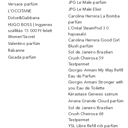
JPG Le Male parfüm
Versace parfüm
JPG Le Male Elixir
L'OCCITANE
Carolina Herrera La Bomba
Dolce&Gabbana
parfüm
HUGO BOSS | Ingyenes
L´Oréal SteamPod 3.0
szállítás 15 000 Ft felett
hajvasaló
Women'Secret
Carolina Herrera Good Girl
Valentino parfüm
Blush parfüm
Rabanne
Sol de Janeiro Brazilian
Gisada parfüm
Crush Cheirosa 59
Testpermet
Giorgio Armani My Way Refill
Eau de Parfum
Giorgio Armani Stronger with
you Eau de Toilette
Kérastase Genesis szérum
Ariana Grande Cloud parfüm
Sol de Janeiro Brazilian
Crush Cheirosa 68
Testpermet
YSL Libre Refill női parfüm