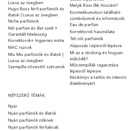
Luxus az üvegben
Melyik Rúzs Illik Hozzám?
Hugo Boss férfi parfümök és
Kozmetikumokon található
illatok | Luxus az üvegben
szimbólumok és információk
Niche parfümok
Eau de parfüm
Női parfüm és illat szett ⭐
Korrektorok használata
Garantált hitelesség
Téli női parfümök
Korrektorok⭐ Ingyenes minta
Alapozás Lépésről-lépésre
MAC rúzsok
Mi az a strobing és hogyan
Miu Miu parfümök és illatok |
működik?
Luxus az üvegben
Műszempillák ragasztása
Szempilla növesztő szérumok
lépésről lépésre
Kézikönyv a tartós és intenzív
illatélményért
NÉPSZERŰ TÉMÁK
Nyár
Nyári parfümök és illatok
Nyári parfümök nőknek
Nyári parfümök férfiaknak