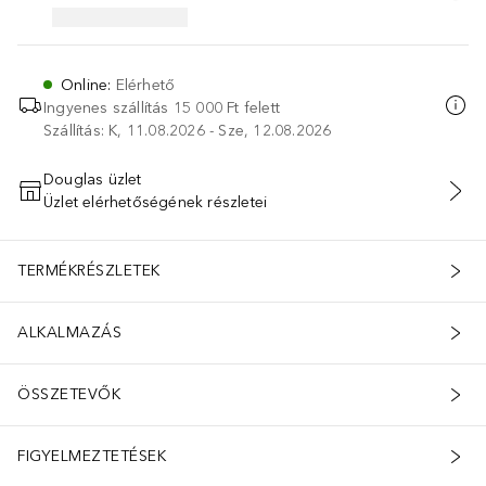
Online
:
Elérhető
Ingyenes szállítás 15 000 Ft felett
Szállítás: K, 11.08.2026 - Sze, 12.08.2026
Douglas üzlet
Üzlet elérhetőségének részletei
KOSÁRBA HELYEZÉS
TERMÉKRÉSZLETEK
ALKALMAZÁS
ÖSSZETEVŐK
 az ikonikus Gucci logóval, a Gucci Guilty Pour Femme Eau de Toilet
FIGYELMEZTETÉSEK