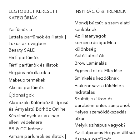
LEGTÖBBET KERESETT
INSPIRÁCIÓ & TRENDEK
KATEGÓRIÁK
Mondj búcsút a szem alatti
Parfümök ️a
karikáknak
Az illatanyagok
Lattafa parfümök és illatok |
koncentrációja: Mi a
Luxus az üvegben
különbség
Beauty SALE
Autóillatosítók
Férfi parfümök
Brow Laminálás
Férfi parfümök és illatok
Pigmentfoltok Elfedése
Elegáns női illatok ️a
Sminkelés kezdőknek
Makeup termékek
Hialuronsav: a tökéletes
Akciós parfümök
hidratálás
Újdonságok
Szulfát, szilikon és
Alapozók: Különböző Típusú
parabénmentes samponok
és Árnyalatú Bőrhöz Online
Helyes szemöldökszedés
Készítmények az arc nap
titkai
elleni védelmére
Melyik színtípus vagyok?
BB & CC krémek
Az illatpiramis Hogyan állítsuk
Armani parfümök és illatok |
össze a parfümöt