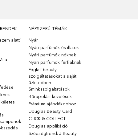
TRENDEK
NÉPSZERŰ TÉMÁK
zem alatti
Nyár
Nyári parfümök és illatok
Nyári parfümök nőknek
Mi a
Nyári parfümök férfiaknak
Foglalj beauty
szolgáltatásokat a saját
üzletedben
lfedése
Sminkszolgáltatások
őknek
Bőrápolási kezelések
ökéletes
Prémium ajándékdoboz
Douglas Beauty Card
 és
CLICK & COLLECT
 samponok
Douglas applikáció
ökszedés
Szépségtrend: J-Beauty