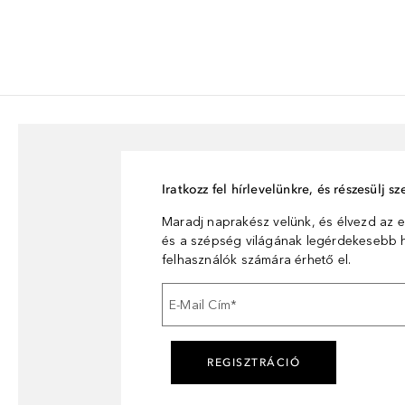
Iratkozz fel hírlevelünkre, és részesülj 
Maradj naprakész velünk, és élvezd az e
és a szépség világának legérdekesebb hí
felhasználók számára érhető el.
E-Mail Cím
*
REGISZTRÁCIÓ