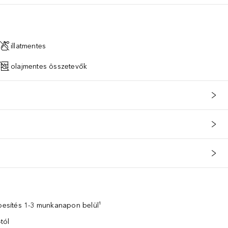
illatmentes
olajmentes összetevők
zbesítés 1-3 munkanapon belül¹
tól