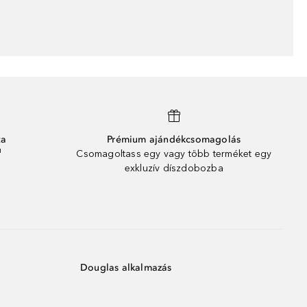
ta
Prémium ajándékcsomagolás
¹
Csomagoltass egy vagy több terméket egy
exkluzív díszdobozba
Douglas alkalmazás