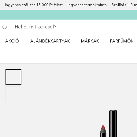
Ingyenes szállítás 15 000 Ft felett
Ingyenes termékminta
Szállítás 1–3
Menj vissza
Keresés végrehajtása
AKCIÓ
AJÁNDÉKKÁRTYÁK
MÁRKÁK
PARFÜMÖK
Nyisd meg a(z) Akció menüt
Nyisd meg a(z) MÁRKÁK me
Nyisd meg a(