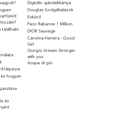
 vagyok?
Digitális ajándékkártya
Hogyan
Douglas Szolgáltatások
 parfümöt
Esküvő
k Hozzám?
Paco Rabanne 1 Million
található
DIOR Sauvage
Carolina Herrera - Good
Girl
Giorgio Armani Stronger
ználata
with you
k
Acqua di giò
ől-lépésre
g és hogyan
gasztása
ós és
ényért