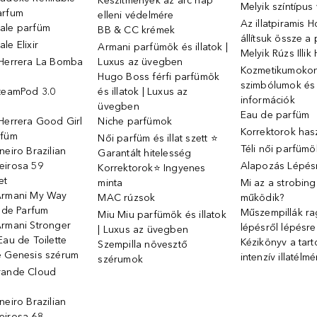
Készítmények az arc nap
Melyik színtípus
arfum
elleni védelmére
Az illatpiramis 
ale parfüm
BB & CC krémek
állítsuk össze a
le Elixir
Armani parfümök és illatok |
Melyik Rúzs Illi
 Herrera La Bomba
Luxus az üvegben
Kozmetikumokon 
Hugo Boss férfi parfümök
szimbólumok és
SteamPod 3.0
és illatok | Luxus az
információk
ó
üvegben
Eau de parfüm
Herrera Good Girl
Niche parfümok
Korrektorok has
rfüm
Női parfüm és illat szett ⭐
Téli női parfümö
neiro Brazilian
Garantált hitelesség
eirosa 59
Alapozás Lépésr
Korrektorok⭐ Ingyenes
et
minta
Mi az a strobin
Armani My Way
MAC rúzsok
működik?
u de Parfum
Műszempillák ra
Miu Miu parfümök és illatok
Armani Stronger
lépésről lépésre
| Luxus az üvegben
Eau de Toilette
Kézikönyv a tart
Szempilla növesztő
e Genesis szérum
intenzív illatélm
szérumok
rande Cloud
neiro Brazilian
eirosa 68