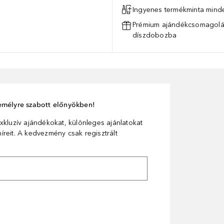
Ingyenes termékminta mind
Prémium ajándékcsomagolás
díszdobozba
személyre szabott előnyökben!
xkluzív ajándékokat, különleges ajánlatokat
reit. A kedvezmény csak regisztrált