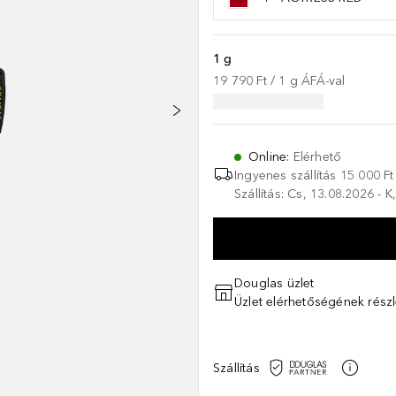
1 g
19 790 Ft
 / 
1
g
ÁFÁ-val
Online
:
Elérhető
Ingyenes szállítás 15 000 Ft 
Szállítás: Cs, 13.08.2026 - 
Douglas üzlet
Üzlet elérhetőségének részl
Szállítás