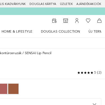
LIS KIADVÁNYUNK
DOUGLAS KÁRTYA
ÜZLETEK
AJÁNDÉKAKCIÓK
A kívánság
Az üzletkeresőhöz
A fiókomhoz
Kos
HOME & LIFESTYLE
DOUGLAS COLLECTION
ÚJ TERMÉ
Nyisd meg a(z) HOME & LIFESTYLE menüt
Nyisd meg a(z) Douglas Collection menüt
Nyisd meg 
jkontúrceruzák
SENSAI Lip Pencil
5
(
2
)