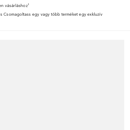
en vásárláshoz¹
 Csomagoltass egy vagy több terméket egy exkluzív