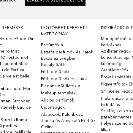
llítások
ELÁLLÁS A SZERZŐDÉSTŐL
S TERMÉKEK
LEGTÖBBET KERESETT
INSPIRÁCIÓ & 
KATEGÓRIÁK
Herrera Good Girl
Mondj búcsút a s
üm
Parfümök ️a
karikáknak
neiro Mist
Az illatanyagok
Lattafa parfümök és illatok |
 62 Testpermet
koncentrációja: 
Luxus az üvegben
t Laurent Black
különbség
Beauty SALE
u de Parfum
Autóillatosítók
Férfi parfümök
a vie est belle
Brow Laminálás
Férfi parfümök és illatok
üm
Pigmentfoltok E
Elegáns női illatok ️a
Ambassador Men
Sminkelés kezd
Makeup termékek
füm
Hialuronsav: a t
Akciós parfümök
Armani Stronger
hidratálás
Intensely Eau de
Újdonságok
Szulfát, szilikon
Alapozók: Különböző
parabénmentes
o Born In Roma
Típusú és Árnyalatú Bőrhöz
Helyes szemöld
i parfüm
Online
titkai
adoxe Refillable