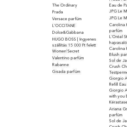
The Ordinary
Eau de P
JPG Le M
Prada
JPG Le Ma
Versace parfüm
Carolina
L'OCCITANE
parfüm
Dolce&Gabbana
L´Oréal 
HUGO BOSS | Ingyenes
hajvasal
szállítás 15 000 Ft felett
Carolina 
Women'Secret
Blush pa
Valentino parfüm
Sol de Ja
Rabanne
Crush Ch
Gisada parfüm
Testperm
Giorgio 
Refill Ea
Giorgio 
with you 
Kérastas
Ariana G
parfüm
Sol de Ja
Crush Ch