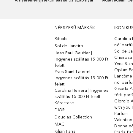
A nyereményjátékok általános szabályai
Adatvédelmi beá
NÉPSZERŰ MÁRKÁK
IKONIKU
Rituals
Carolina 
női parf
Sol de Janeiro
Sol de Ja
Jean Paul Gaultier |
Cheirosa
Ingyenes szállítás 15 000 Ft
Yves Sain
felett
Opium Ea
Yves Saint Laurent |
Lancôme L
Ingyenes szállítás 15 000 Ft
női parf
felett
Gisada 
Carolina Herrera | Ingyenes
férfi par
szállítás 15 000 Ft felett
Giorgio 
Kérastase
with you 
DIOR
Parfum
Douglas Collection
Valentin
MAC
Donna nő
Kilian Paris
Prada Par