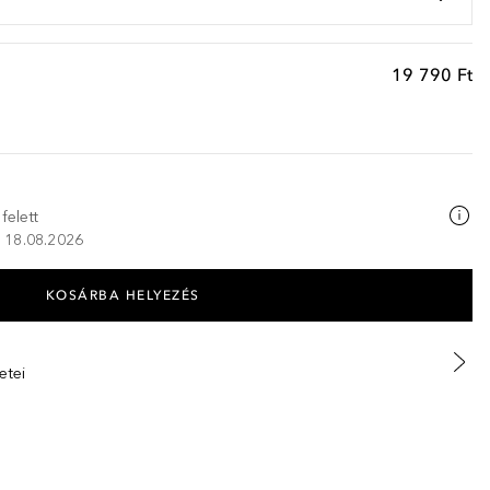
19 790 Ft
felett
K, 18.08.2026
KOSÁRBA HELYEZÉS
etei