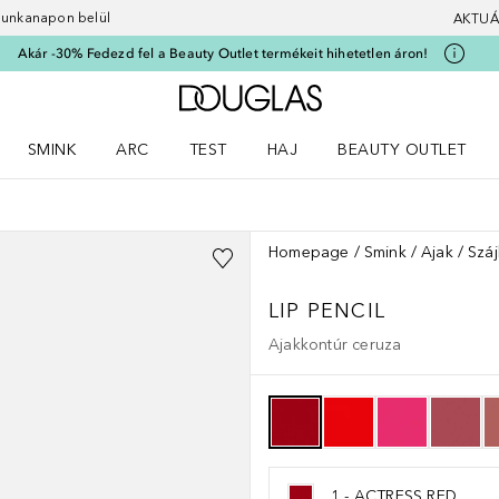
 munkanapon belül
AKTUÁ
Akár -30% Fedezd fel a Beauty Outlet termékeit hihetetlen áron!
A Douglas Főoldalra
SMINK
ARC
TEST
HAJ
BEAUTY OUTLET
nüt
z) Parfümök menüt
Nyisd meg a(z) Smink menüt
Nyisd meg a(z) Arc menüt
Nyisd meg a(z) Test menüt
Nyisd meg a(z) Haj menüt
Homepage
Smink
Ajak
Szá
LIP PENCIL
Ajakkontúr ceruza
1 - ACTRESS RED