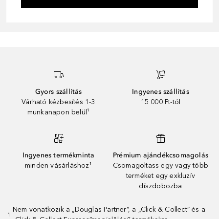
Gyors szállítás
Ingyenes szállítás
Várható kézbesítés 1-3
15 000 Ft-tól
munkanapon belül¹
Ingyenes termékminta
Prémium ajándékcsomagolás
minden vásárláshoz¹
Csomagoltass egy vagy több
terméket egy exkluzív
díszdobozba
Nem vonatkozik a „Douglas Partner”, a „Click & Collect” és a
1