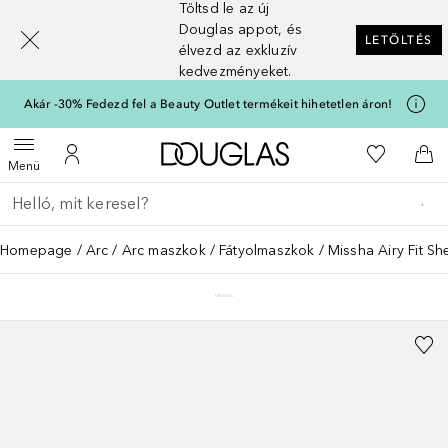
Töltsd le az új
[navigation.slideout.screenreader]
Douglas appot, és
LETÖLTÉS
élvezd az exkluzív
kedvezményeket.
Akár -30% Fedezd fel a Beauty Outlet termékeit hihetetlen áron!
A Douglas Főoldalra
A kívánság
Menü megnyitása
A fiókomhoz
Kos
Menü
Menj vissza
Keresés végrehajtása
Homepage
Arc
Arc maszkok
Fátyolmaszkok
Missha Airy Fit S