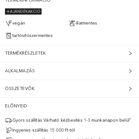
TERMÉKINFORMÁCIÓ
AJÁNDÉKAKCIÓ
vegán
illatmentes
tartósítószermentes
TERMÉKRÉSZLETEK
ALKALMAZÁS
ÖSSZETEVŐK
ELŐNYEID
Gyors szállítás Várható kézbesítés 1-3 munkanapon belül¹
Ingyenes szállítás 15 000 Ft-tól