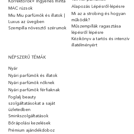
Korrektorok⭐ Ingyenes minta
Alapozás Lépésről-lépésre
MAC rúzsok
Mi az a strobing és hogyan
Miu Miu parfümök és illatok |
működik?
Luxus az üvegben
Műszempillák ragasztása
Szempilla növesztő szérumok
lépésről lépésre
Kézikönyv a tartós és intenzív
illatélményért
NÉPSZERŰ TÉMÁK
Nyár
Nyári parfümök és illatok
Nyári parfümök nőknek
Nyári parfümök férfiaknak
Foglalj beauty
szolgáltatásokat a saját
üzletedben
Sminkszolgáltatások
Bőrápolási kezelések
Prémium ajándékdoboz