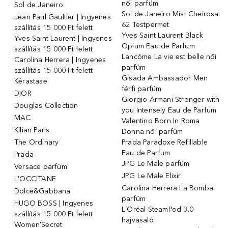
női parfüm
Sol de Janeiro
Sol de Janeiro Mist Cheirosa
Jean Paul Gaultier | Ingyenes
62 Testpermet
szállítás 15 000 Ft felett
Yves Saint Laurent Black
Yves Saint Laurent | Ingyenes
Opium Eau de Parfum
szállítás 15 000 Ft felett
Lancôme La vie est belle női
Carolina Herrera | Ingyenes
parfüm
szállítás 15 000 Ft felett
Gisada Ambassador Men
Kérastase
férfi parfüm
DIOR
Giorgio Armani Stronger with
Douglas Collection
you Intensely Eau de Parfum
MAC
Valentino Born In Roma
Kilian Paris
Donna női parfüm
The Ordinary
Prada Paradoxe Refillable
Eau de Parfum
Prada
JPG Le Male parfüm
Versace parfüm
JPG Le Male Elixir
L'OCCITANE
Carolina Herrera La Bomba
Dolce&Gabbana
parfüm
HUGO BOSS | Ingyenes
L´Oréal SteamPod 3.0
szállítás 15 000 Ft felett
hajvasaló
Women'Secret