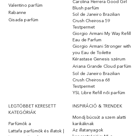
Carolina Herrera Good Girl
Valentino parfüm
Blush parfüm
Rabanne
Sol de Janeiro Brazilian
Gisada parfüm
Crush Cheirosa 59
Testpermet
Giorgio Armani My Way Refill
Eau de Parfum
Giorgio Armani Stronger with
you Eau de Toilette
Kérastase Genesis szérum
Ariana Grande Cloud parfüm
Sol de Janeiro Brazilian
Crush Cheirosa 68
Testpermet
YSL Libre Refill női parfüm
LEGTÖBBET KERESETT
INSPIRÁCIÓ & TRENDEK
KATEGÓRIÁK
Mondj búcsút a szem alatti
Parfümök ️a
karikáknak
Az illatanyagok
Lattafa parfümök és illatok |