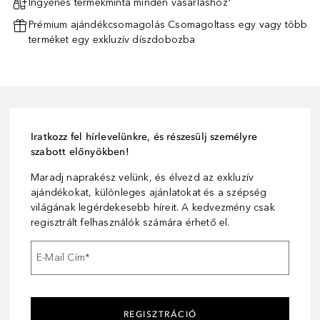
Ingyenes termékminta minden vásárláshoz¹
Prémium ajándékcsomagolás Csomagoltass egy vagy több
terméket egy exkluzív díszdobozba
Iratkozz fel hírlevelünkre, és részesülj személyre
szabott előnyökben!
Maradj naprakész velünk, és élvezd az exkluzív
ajándékokat, különleges ajánlatokat és a szépség
világának legérdekesebb híreit. A kedvezmény csak
regisztrált felhasználók számára érhető el.
E-Mail Cím
*
REGISZTRÁCIÓ