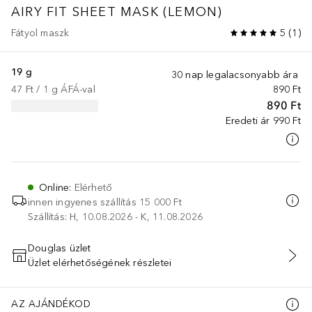
AIRY FIT SHEET MASK (LEMON)
Fátyol maszk
5
(
1
)
19 g
30 nap legalacsonyabb ára
47 Ft
 / 
1
g
ÁFÁ-val
890 Ft
890 Ft
Eredeti ár
990 Ft
Online
:
Elérhető
innen ingyenes szállítás
15 000 Ft
Szállítás: H, 10.08.2026 - K, 11.08.2026
Douglas üzlet
Üzlet elérhetőségének részletei
KOSÁRBA HELYEZÉS
AZ AJÁNDÉKOD