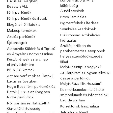
koncentrációja: Mi a
Luxus az üvegben
különbség
Beauty SALE
Autóillatosítók
Férfi parfümök
Brow Laminálás
Férfi parfümök és illatok
Pigmentfoltok Elfedése
Elegáns női illatok ️a
Sminkelés kezdőknek
Makeup termékek
Hialuronsav: a tökéletes
Akciós parfümök
hidratálás
Újdonságok
Szulfát, szilikon és
Alapozók: Különböző Típusú
parabénmentes samponok
és Árnyalatú Bőrhöz Online
Helyes szemöldökszedés
Készítmények az arc nap
titkai
elleni védelmére
Melyik színtípus vagyok?
BB & CC krémek
Az illatpiramis Hogyan állítsuk
Armani parfümök és illatok |
össze a parfümöt
Luxus az üvegben
Melyik Rúzs Illik Hozzám?
Hugo Boss férfi parfümök és
Kozmetikumokon található
illatok | Luxus az üvegben
szimbólumok és információk
Niche parfümok
Eau de parfüm
Női parfüm és illat szett ⭐
Korrektorok használata
Garantált hitelesség
Téli női parfümök