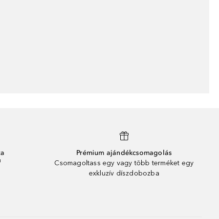
ta
Prémium ajándékcsomagolás
¹
Csomagoltass egy vagy több terméket egy
exkluzív díszdobozba