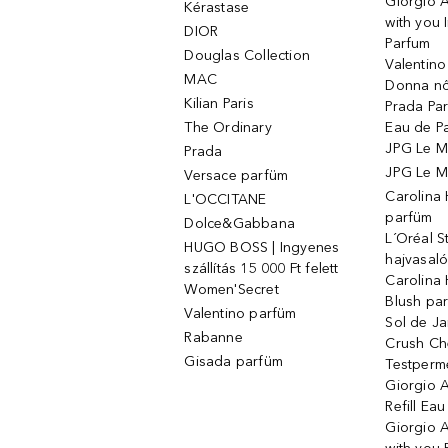
Giorgio 
Kérastase
with you 
DIOR
Parfum
Douglas Collection
Valentin
MAC
Donna nő
Kilian Paris
Prada Par
The Ordinary
Eau de P
JPG Le M
Prada
JPG Le Ma
Versace parfüm
Carolina
L'OCCITANE
parfüm
Dolce&Gabbana
L´Oréal 
HUGO BOSS | Ingyenes
hajvasal
szállítás 15 000 Ft felett
Carolina 
Women'Secret
Blush pa
Valentino parfüm
Sol de Ja
Rabanne
Crush Ch
Gisada parfüm
Testperm
Giorgio 
Refill Ea
Giorgio 