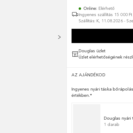
Online
:
Elérhető
Ingyenes szállítás 15 000 Ft 
Szállítás: K, 11.08.2026 - S
Douglas üzlet
Üzlet elérhetőségének részl
AZ AJÁNDÉKOD
Ingyenes nyári táska bőrápolás
értékben.*
Douglas nyári 
1
darab