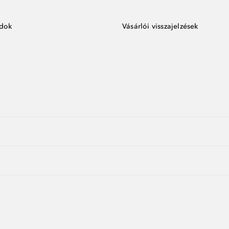
ódok
Vásárlói visszajelzések