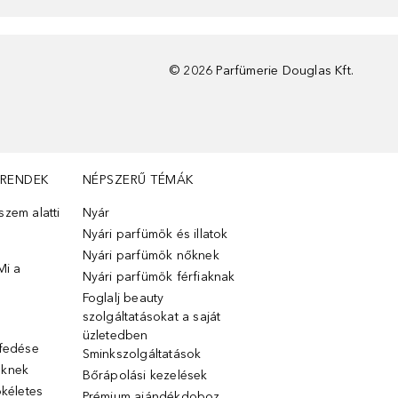
©
2026
Parfümerie Douglas Kft.
TRENDEK
NÉPSZERŰ TÉMÁK
zem alatti
Nyár
Nyári parfümök és illatok
Nyári parfümök nőknek
Mi a
Nyári parfümök férfiaknak
Foglalj beauty
szolgáltatásokat a saját
üzletedben
lfedése
Sminkszolgáltatások
őknek
Bőrápolási kezelések
ökéletes
Prémium ajándékdoboz