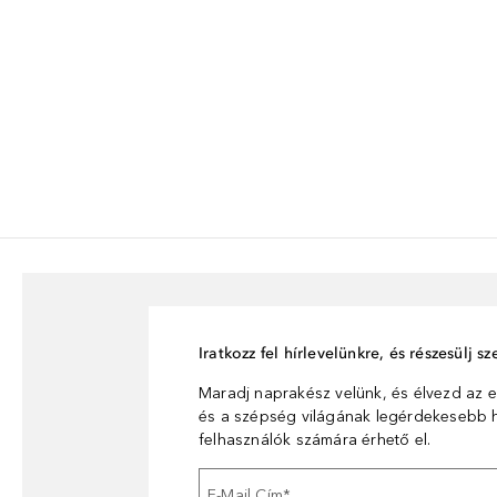
Iratkozz fel hírlevelünkre, és részesülj 
Maradj naprakész velünk, és élvezd az e
és a szépség világának legérdekesebb hí
felhasználók számára érhető el.
E-Mail Cím
*