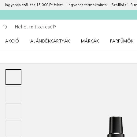
Ingyenes szállítás 15 000 Ft felett
Ingyenes termékminta
Szállítás 1–3
Menj vissza
Keresés végrehajtása
AKCIÓ
AJÁNDÉKKÁRTYÁK
MÁRKÁK
PARFÜMÖK
Nyisd meg a(z) Akció menüt
Nyisd meg a(z) MÁRKÁK me
Nyisd meg a(