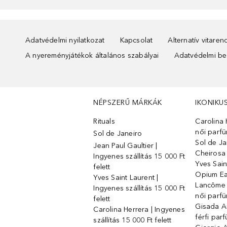
Adatvédelmi nyilatkozat
Kapcsolat
Alternatív vitare
A nyereményjátékok általános szabályai
Adatvédelmi beá
NÉPSZERŰ MÁRKÁK
IKONIKU
Rituals
Carolina 
női parf
Sol de Janeiro
Sol de Ja
Jean Paul Gaultier |
Cheirosa
Ingyenes szállítás 15 000 Ft
Yves Sain
felett
Opium Ea
Yves Saint Laurent |
Lancôme L
Ingyenes szállítás 15 000 Ft
női parf
felett
Gisada 
Carolina Herrera | Ingyenes
férfi par
szállítás 15 000 Ft felett