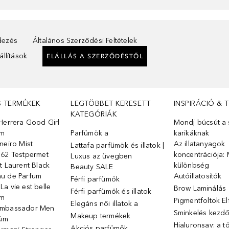
ndezés
Általános Szerződési Feltételek
llítások
ELÁLLÁS A SZERZŐDÉSTŐL
S TERMÉKEK
LEGTÖBBET KERESETT
INSPIRÁCIÓ & 
KATEGÓRIÁK
Herrera Good Girl
Mondj búcsút a s
üm
Parfümök ️a
karikáknak
neiro Mist
Az illatanyagok
Lattafa parfümök és illatok |
 62 Testpermet
koncentrációja: 
Luxus az üvegben
t Laurent Black
különbség
Beauty SALE
u de Parfum
Autóillatosítók
Férfi parfümök
a vie est belle
Brow Laminálás
Férfi parfümök és illatok
üm
Pigmentfoltok E
Elegáns női illatok ️a
Ambassador Men
Sminkelés kezd
Makeup termékek
füm
Hialuronsav: a t
Akciós parfümök