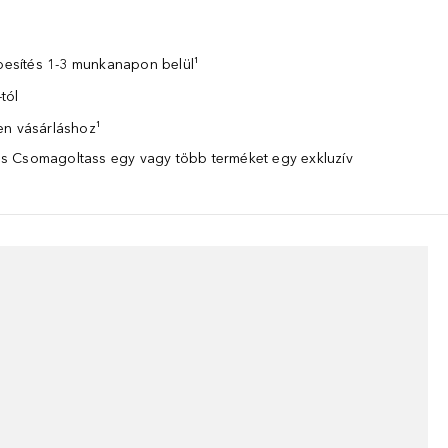
zbesítés 1-3 munkanapon belül¹
tól
en vásárláshoz¹
 Csomagoltass egy vagy több terméket egy exkluzív