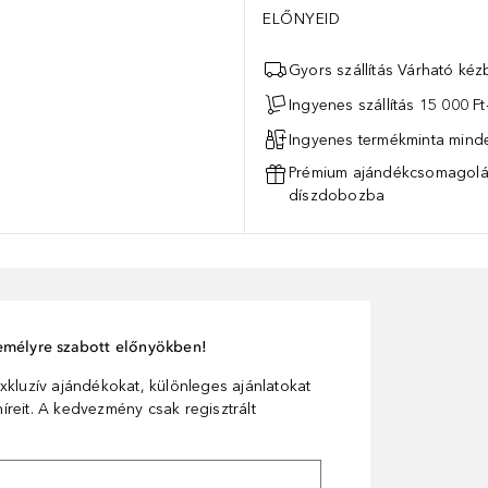
ELŐNYEID
Gyors szállítás Várható ké
Ingyenes szállítás 15 000 Ft-
Ingyenes termékminta mind
Prémium ajándékcsomagolás
díszdobozba
személyre szabott előnyökben!
xkluzív ajándékokat, különleges ajánlatokat
reit. A kedvezmény csak regisztrált