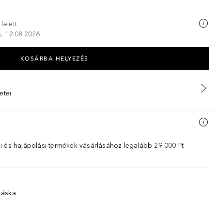
felett
ze, 12.08.2026
KOSÁRBA HELYEZÉS
etei
i és hajápolási termékek vásárlásához legalább 29 000 Ft
táska