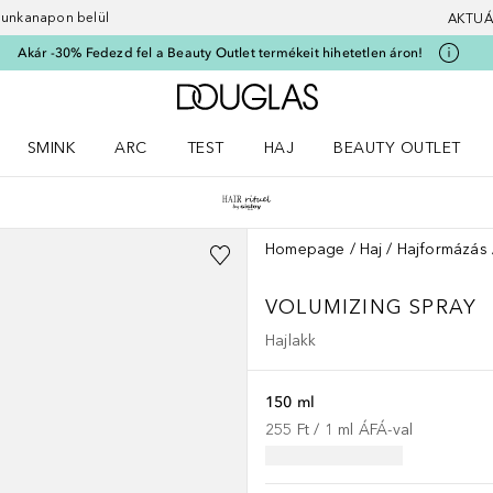
 munkanapon belül
AKTUÁ
Akár -30% Fedezd fel a Beauty Outlet termékeit hihetetlen áron!
A Douglas Főoldalra
SMINK
ARC
TEST
HAJ
BEAUTY OUTLET
nüt
z) Parfümök menüt
Nyisd meg a(z) Smink menüt
Nyisd meg a(z) Arc menüt
Nyisd meg a(z) Test menüt
Nyisd meg a(z) Haj menüt
Homepage
Haj
Hajformázás
VOLUMIZING SPRAY
Hajlakk
150 ml
255 Ft
 / 
1
ml
ÁFÁ-val