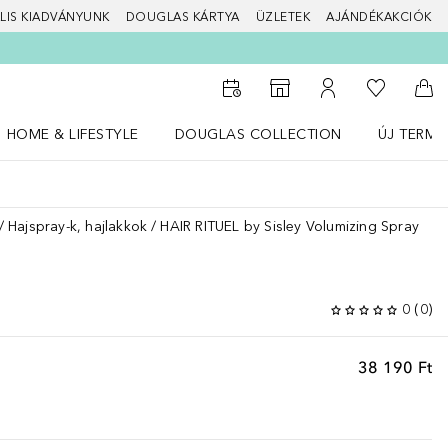
LIS KIADVÁNYUNK
DOUGLAS KÁRTYA
ÜZLETEK
AJÁNDÉKAKCIÓK
A kívánság
Az üzletkeresőhöz
A fiókomhoz
Kos
HOME & LIFESTYLE
DOUGLAS COLLECTION
ÚJ TERMÉ
Nyisd meg a(z) HOME & LIFESTYLE menüt
Nyisd meg a(z) Douglas Collection menüt
Nyisd meg 
Hajspray-k, hajlakkok
HAIR RITUEL by Sisley Volumizing Spray
0
(
0
)
38 190 Ft