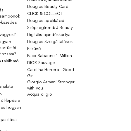
Douglas Beauty Card
 és
CLICK & COLLECT
 samponok
Douglas applikáció
ökszedés
Szépségtrend: J-Beauty
 vagyok?
Digitális ajándékkártya
Hogyan
Douglas Szolgáltatások
 parfümöt
Esküvő
k Hozzám?
Paco Rabanne 1 Million
található
DIOR Sauvage
Carolina Herrera - Good
Girl
Giorgio Armani Stronger
ználata
with you
k
Acqua di giò
ől-lépésre
g és hogyan
gasztása