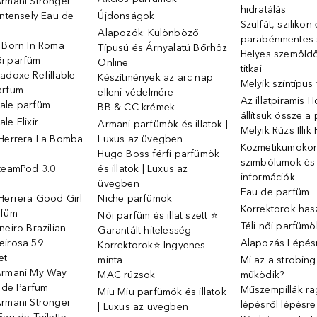
Armani Stronger
hidratálás
Intensely Eau de
Újdonságok
Szulfát, szilikon
Alapozók: Különböző
parabénmentes
o Born In Roma
Típusú és Árnyalatú Bőrhöz
Helyes szemöld
i parfüm
Online
titkai
adoxe Refillable
Készítmények az arc nap
Melyik színtípus
arfum
elleni védelmére
Az illatpiramis 
ale parfüm
BB & CC krémek
állítsuk össze a
le Elixir
Armani parfümök és illatok |
Melyik Rúzs Illi
 Herrera La Bomba
Luxus az üvegben
Kozmetikumokon 
Hugo Boss férfi parfümök
szimbólumok és
SteamPod 3.0
és illatok | Luxus az
információk
ó
üvegben
Eau de parfüm
Herrera Good Girl
Niche parfümok
Korrektorok has
rfüm
Női parfüm és illat szett ⭐
Téli női parfümö
neiro Brazilian
Garantált hitelesség
eirosa 59
Alapozás Lépésr
Korrektorok⭐ Ingyenes
et
minta
Mi az a strobin
Armani My Way
MAC rúzsok
működik?
u de Parfum
Műszempillák ra
Miu Miu parfümök és illatok
Armani Stronger
lépésről lépésre
| Luxus az üvegben