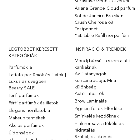
Kérastase Genesis szérum
Ariana Grande Cloud parfüm
Sol de Janeiro Brazilian
Crush Cheirosa 68
Testpermet
YSL Libre Refill női parfüm
LEGTÖBBET KERESETT
INSPIRÁCIÓ & TRENDEK
KATEGÓRIÁK
Mondj búcsút a szem alatti
Parfümök ️a
karikáknak
Az illatanyagok
Lattafa parfümök és illatok |
koncentrációja: Mi a
Luxus az üvegben
különbség
Beauty SALE
Autóillatosítók
Férfi parfümök
Brow Laminálás
Férfi parfümök és illatok
Pigmentfoltok Elfedése
Elegáns női illatok ️a
Sminkelés kezdőknek
Makeup termékek
Hialuronsav: a tökéletes
Akciós parfümök
hidratálás
Újdonságok
Szulfát, szilikon és