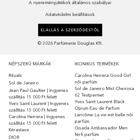
A nyereményjátékok általános szabályai
Adatvédelmi beállítások
ELÁLLÁS A SZERZŐDÉSTŐL
©
2026
Parfümerie Douglas Kft.
NÉPSZERŰ MÁRKÁK
IKONIKUS TERMÉKEK
Rituals
Carolina Herrera Good Girl
női parfüm
Sol de Janeiro
Sol de Janeiro Mist Cheirosa
Jean Paul Gaultier | Ingyenes
62 Testpermet
szállítás 15 000 Ft felett
Yves Saint Laurent Black
Yves Saint Laurent | Ingyenes
Opium Eau de Parfum
szállítás 15 000 Ft felett
Lancôme La vie est belle női
Carolina Herrera | Ingyenes
parfüm
szállítás 15 000 Ft felett
Gisada Ambassador Men
Kérastase
férfi parfüm
DIOR