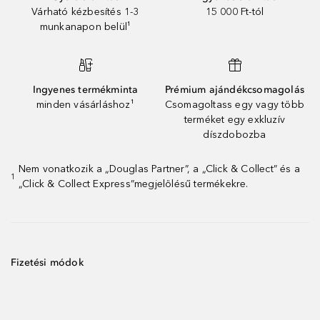
Várható kézbesítés 1-3
15 000 Ft-tól
munkanapon belül¹
Ingyenes termékminta
Prémium ajándékcsomagolás
minden vásárláshoz¹
Csomagoltass egy vagy több
terméket egy exkluzív
díszdobozba
Nem vonatkozik a „Douglas Partner”, a „Click & Collect” és a
1
„Click & Collect Express”megjelölésű termékekre.
Fizetési módok