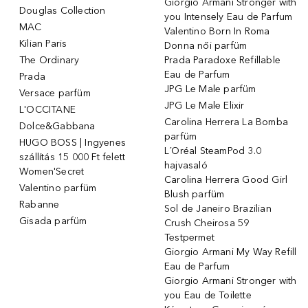
Giorgio Armani Stronger with
Douglas Collection
you Intensely Eau de Parfum
MAC
Valentino Born In Roma
Kilian Paris
Donna női parfüm
The Ordinary
Prada Paradoxe Refillable
Eau de Parfum
Prada
JPG Le Male parfüm
Versace parfüm
JPG Le Male Elixir
L'OCCITANE
Carolina Herrera La Bomba
Dolce&Gabbana
parfüm
HUGO BOSS | Ingyenes
L´Oréal SteamPod 3.0
szállítás 15 000 Ft felett
hajvasaló
Women'Secret
Carolina Herrera Good Girl
Valentino parfüm
Blush parfüm
Rabanne
Sol de Janeiro Brazilian
Gisada parfüm
Crush Cheirosa 59
Testpermet
Giorgio Armani My Way Refill
Eau de Parfum
Giorgio Armani Stronger with
you Eau de Toilette