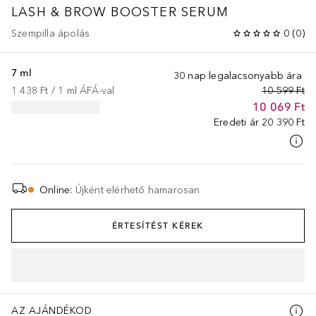
LASH & BROW BOOSTER SERUM
Szempilla ápolás
0
(
0
)
7 ml
30 nap legalacsonyabb ára
1 438 Ft
 / 
1
ml
ÁFÁ-val
10 599 Ft
10 069 Ft
Eredeti ár
20 390 Ft
Online
:
Újként elérhető hamarosan
ÉRTESÍTÉST KÉREK
AZ AJÁNDÉKOD