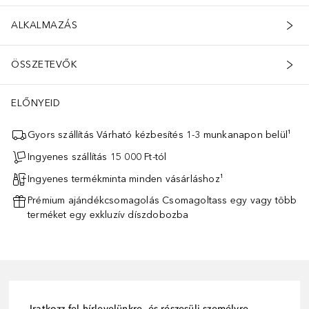
ALKALMAZÁS
ÖSSZETEVŐK
ELŐNYEID
Gyors szállítás Várható kézbesítés 1-3 munkanapon belül¹
Ingyenes szállítás 15 000 Ft-tól
Ingyenes termékminta minden vásárláshoz¹
Prémium ajándékcsomagolás Csomagoltass egy vagy több
terméket egy exkluzív díszdobozba
Iratkozz fel hírlevelünkre, és részesülj személyre