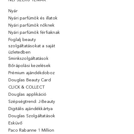
Nyár
Nyári parfümök és illatok
Nyári parfümök nőknek
Nyári parfümök férfiaknak
Foglalj beauty
szolgáltatásokat a saját
üzletedben
Sminkszolgáltatások
Bőrápolási kezelések
Prémium ajándékdoboz
Douglas Beauty Card
CLICK & COLLECT
Douglas applikáció
Szépségtrend: J-Beauty
Digitális ajándékkártya
Douglas Szolgáltatások
Esküvő
Paco Rabanne 1 Million