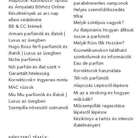
Alapozók: Különböző Típusú
parabénmentes samponok
és Árnyalatú Bőrhöz Online
Helyes szemöldökszedés
Készítmények az arc nap
titkai
elleni védelmére
Melyik színtípus vagyok?
BB & CC krémek
Az illatpiramis Hogyan állítsuk
Armani parfümök és illatok |
össze a parfümöt
Luxus az üvegben
Melyik Rúzs Illik Hozzám?
Hugo Boss férfi parfümök és
Kozmetikumokon található
illatok | Luxus az üvegben
szimbólumok és információk
Niche parfümok
Eau de parfüm
Női parfüm és illat szett ⭐
Korrektorok használata
Garantált hitelesség
Téli női parfümök
Korrektorok⭐ Ingyenes minta
Alapozás Lépésről-lépésre
MAC rúzsok
Mi az a strobing és hogyan
Miu Miu parfümök és illatok |
működik?
Luxus az üvegben
Műszempillák ragasztása
Szempilla növesztő szérumok
lépésről lépésre
Kézikönyv a tartós és intenzív
illatélményért
NÉPSZERŰ TÉMÁK