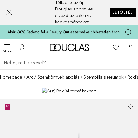
Töltsd le az új
[navigation.slideout.screenreader]
Douglas appot, és
LETÖLTÉS
élvezd az exkluzív
kedvezményeket.
Akár -30% Fedezd fel a Beauty Outlet termékeit hihetetlen áron!
A Douglas Főoldalra
A kívánság
Menü megnyitása
A fiókomhoz
Kos
Menü
Menj vissza
Keresés végrehajtása
Homepage
Arc
Szemkörnyék ápolás
Szempilla szérumok
Rodi
%