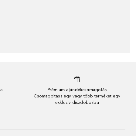
ta
Prémium ajándékcsomagolás
¹
Csomagoltass egy vagy több terméket egy
exkluzív díszdobozba