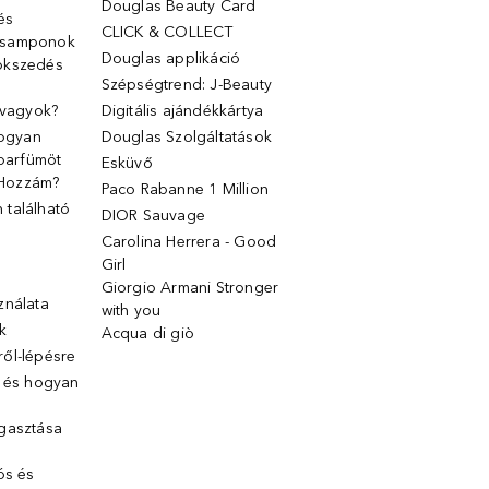
Douglas Beauty Card
 és
CLICK & COLLECT
 samponok
Douglas applikáció
ökszedés
Szépségtrend: J-Beauty
 vagyok?
Digitális ajándékkártya
Hogyan
Douglas Szolgáltatások
 parfümöt
Esküvő
k Hozzám?
Paco Rabanne 1 Million
található
DIOR Sauvage
Carolina Herrera - Good
Girl
Giorgio Armani Stronger
ználata
with you
k
Acqua di giò
ől-lépésre
g és hogyan
gasztása
ós és