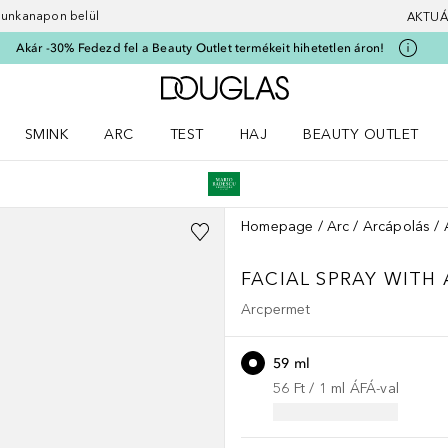
 munkanapon belül
AKTUÁ
Akár -30% Fedezd fel a Beauty Outlet termékeit hihetetlen áron!
A Douglas Főoldalra
SMINK
ARC
TEST
HAJ
BEAUTY OUTLET
nüt
z) Parfümök menüt
Nyisd meg a(z) Smink menüt
Nyisd meg a(z) Arc menüt
Nyisd meg a(z) Test menüt
Nyisd meg a(z) Haj menüt
Homepage
Arc
Arcápolás
FACIAL SPRAY WITH
Arcpermet
59 ml
56 Ft
 / 
1
ml
ÁFÁ-val