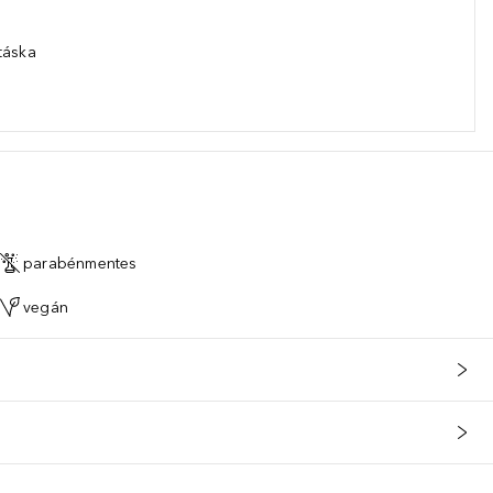
táska
parabénmentes
vegán