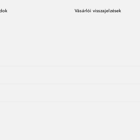
ódok
Vásárlói visszajelzések