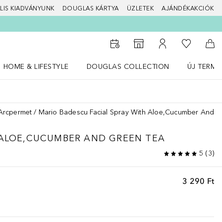
LIS KIADVÁNYUNK
DOUGLAS KÁRTYA
ÜZLETEK
AJÁNDÉKAKCIÓK
A kívánság
Az üzletkeresőhöz
A fiókomhoz
Kos
HOME & LIFESTYLE
DOUGLAS COLLECTION
ÚJ TERMÉ
Nyisd meg a(z) HOME & LIFESTYLE menüt
Nyisd meg a(z) Douglas Collection menüt
Nyisd meg 
Arcpermet
Mario Badescu Facial Spray With Aloe,Cucumber And G
 ALOE,CUCUMBER AND GREEN TEA
5
(
3
)
3 290 Ft