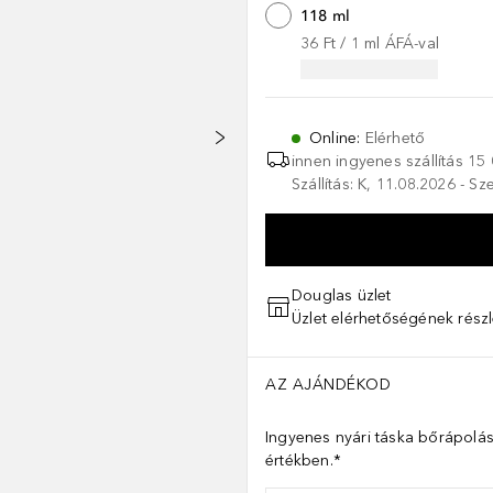
118 ml
36 Ft
 / 
1
ml
ÁFÁ-val
Online
:
Elérhető
innen ingyenes szállítás
15 
Szállítás: K, 11.08.2026 - S
Douglas üzlet
Üzlet elérhetőségének részl
AZ AJÁNDÉKOD
Ingyenes nyári táska bőrápolás
értékben.*