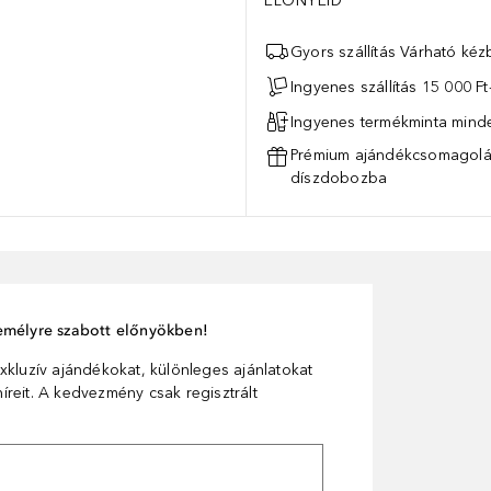
ELŐNYEID
Gyors szállítás Várható ké
Ingyenes szállítás 15 000 Ft-
Ingyenes termékminta mind
Prémium ajándékcsomagolás
díszdobozba
személyre szabott előnyökben!
xkluzív ajándékokat, különleges ajánlatokat
reit. A kedvezmény csak regisztrált