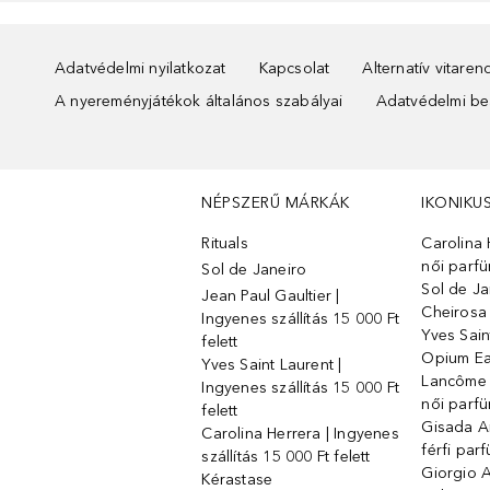
Adatvédelmi nyilatkozat
Kapcsolat
Alternatív vitare
A nyereményjátékok általános szabályai
Adatvédelmi beá
NÉPSZERŰ MÁRKÁK
IKONIKU
Rituals
Carolina 
női parf
Sol de Janeiro
Sol de Ja
Jean Paul Gaultier |
Cheirosa
Ingyenes szállítás 15 000 Ft
Yves Sain
felett
Opium Ea
Yves Saint Laurent |
Lancôme L
Ingyenes szállítás 15 000 Ft
női parf
felett
Gisada 
Carolina Herrera | Ingyenes
férfi par
szállítás 15 000 Ft felett
Giorgio 
Kérastase