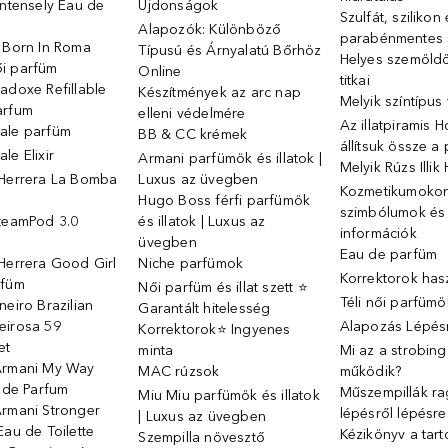
Intensely Eau de
Újdonságok
Szulfát, szilikon
Alapozók: Különböző
parabénmentes
o Born In Roma
Típusú és Árnyalatú Bőrhöz
Helyes szemöld
i parfüm
Online
titkai
adoxe Refillable
Készítmények az arc nap
Melyik színtípus
arfum
elleni védelmére
Az illatpiramis 
ale parfüm
BB & CC krémek
állítsuk össze a
le Elixir
Armani parfümök és illatok |
Melyik Rúzs Illi
 Herrera La Bomba
Luxus az üvegben
Kozmetikumokon 
Hugo Boss férfi parfümök
szimbólumok és
SteamPod 3.0
és illatok | Luxus az
információk
ó
üvegben
Eau de parfüm
Herrera Good Girl
Niche parfümok
Korrektorok has
rfüm
Női parfüm és illat szett ⭐
Téli női parfümö
neiro Brazilian
Garantált hitelesség
eirosa 59
Alapozás Lépésr
Korrektorok⭐ Ingyenes
et
minta
Mi az a strobin
Armani My Way
MAC rúzsok
működik?
u de Parfum
Műszempillák ra
Miu Miu parfümök és illatok
Armani Stronger
lépésről lépésre
| Luxus az üvegben
Eau de Toilette
Kézikönyv a tart
Szempilla növesztő