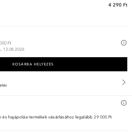
4 290 Ft
000 Ft
ze, 12.08.2026
KOSÁRBA HELYEZÉS
etei
i és hajápolási termékek vásárlásához legalább 29 000 Ft