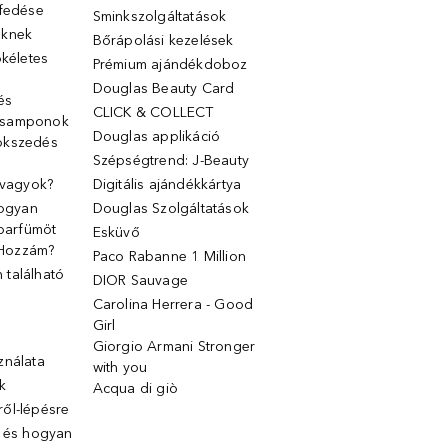
lfedése
Sminkszolgáltatások
őknek
Bőrápolási kezelések
ökéletes
Prémium ajándékdoboz
Douglas Beauty Card
 és
CLICK & COLLECT
 samponok
Douglas applikáció
ökszedés
Szépségtrend: J-Beauty
 vagyok?
Digitális ajándékkártya
Hogyan
Douglas Szolgáltatások
 parfümöt
Esküvő
k Hozzám?
Paco Rabanne 1 Million
található
DIOR Sauvage
Carolina Herrera - Good
Girl
Giorgio Armani Stronger
ználata
with you
k
Acqua di giò
ől-lépésre
g és hogyan