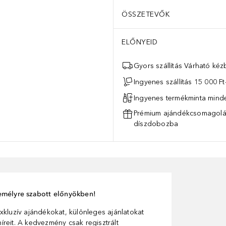
ÖSSZETEVŐK
ELŐNYEID
Gyors szállítás Várható ké
Ingyenes szállítás 15 000 Ft-
Ingyenes termékminta mind
Prémium ajándékcsomagolás
díszdobozba
személyre szabott előnyökben!
xkluzív ajándékokat, különleges ajánlatokat
reit. A kedvezmény csak regisztrált