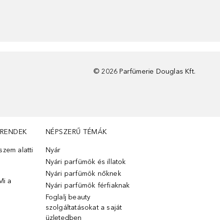
©
2026
Parfümerie Douglas Kft.
TRENDEK
NÉPSZERŰ TÉMÁK
zem alatti
Nyár
Nyári parfümök és illatok
Nyári parfümök nőknek
Mi a
Nyári parfümök férfiaknak
Foglalj beauty
szolgáltatásokat a saját
üzletedben