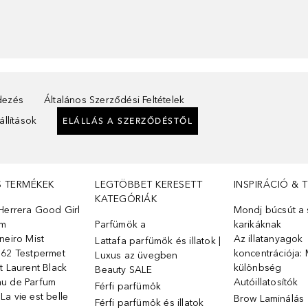
ndezés
Általános Szerződési Feltételek
llítások
ELÁLLÁS A SZERZŐDÉSTŐL
S TERMÉKEK
LEGTÖBBET KERESETT
INSPIRÁCIÓ & 
KATEGÓRIÁK
Herrera Good Girl
Mondj búcsút a s
üm
Parfümök ️a
karikáknak
neiro Mist
Az illatanyagok
Lattafa parfümök és illatok |
 62 Testpermet
koncentrációja: 
Luxus az üvegben
t Laurent Black
különbség
Beauty SALE
u de Parfum
Autóillatosítók
Férfi parfümök
a vie est belle
Brow Laminálás
Férfi parfümök és illatok