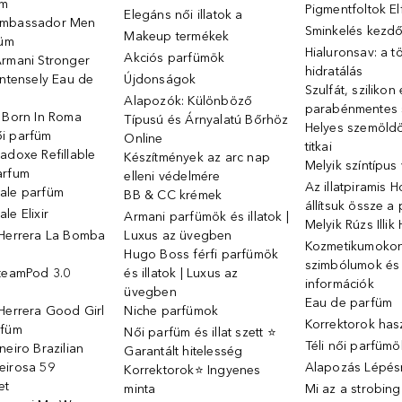
üm
Pigmentfoltok E
Elegáns női illatok ️a
Ambassador Men
Sminkelés kezd
Makeup termékek
füm
Hialuronsav: a t
Akciós parfümök
Armani Stronger
hidratálás
Intensely Eau de
Újdonságok
Szulfát, szilikon
Alapozók: Különböző
parabénmentes
o Born In Roma
Típusú és Árnyalatú Bőrhöz
Helyes szemöld
i parfüm
Online
titkai
adoxe Refillable
Készítmények az arc nap
Melyik színtípus
arfum
elleni védelmére
Az illatpiramis 
ale parfüm
BB & CC krémek
állítsuk össze a
le Elixir
Armani parfümök és illatok |
Melyik Rúzs Illi
 Herrera La Bomba
Luxus az üvegben
Kozmetikumokon 
Hugo Boss férfi parfümök
szimbólumok és
SteamPod 3.0
és illatok | Luxus az
információk
ó
üvegben
Eau de parfüm
Herrera Good Girl
Niche parfümok
Korrektorok has
rfüm
Női parfüm és illat szett ⭐
Téli női parfümö
neiro Brazilian
Garantált hitelesség
eirosa 59
Alapozás Lépésr
Korrektorok⭐ Ingyenes
et
minta
Mi az a strobin