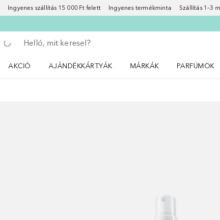
Ingyenes szállítás 15 000 Ft felett
Ingyenes termékminta
Szállítás 1–3
Menj vissza
Keresés végrehajtása
AKCIÓ
AJÁNDÉKKÁRTYÁK
MÁRKÁK
PARFÜMÖK
Nyisd meg a(z) Akció menüt
Nyisd meg a(z) MÁRKÁK me
Nyisd meg a(