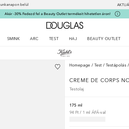
 munkanapon belül
AKTUÁ
Akár -30% Fedezd fel a Beauty Outlet termékeit hihetetlen áron!
A Douglas Főoldalra
SMINK
ARC
TEST
HAJ
BEAUTY OUTLET
nüt
z) Parfümök menüt
Nyisd meg a(z) Smink menüt
Nyisd meg a(z) Arc menüt
Nyisd meg a(z) Test menüt
Nyisd meg a(z) Haj menüt
Homepage
Test
Testápolás
CREME DE CORPS NO
Testolaj
175 ml
94 Ft
 / 
1
ml
ÁFÁ-val