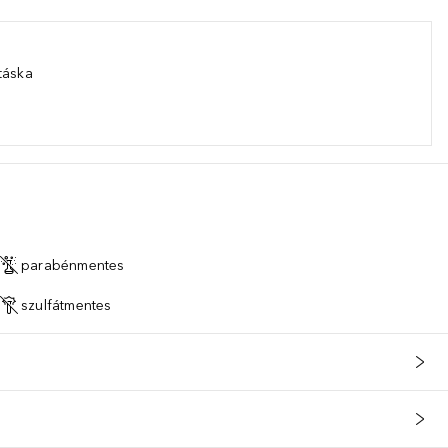
táska
parabénmentes
szulfátmentes