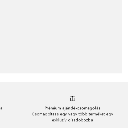
ta
Prémium ajándékcsomagolás
¹
Csomagoltass egy vagy több terméket egy
exkluzív díszdobozba