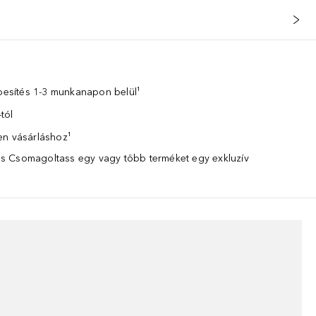
zbesítés 1-3 munkanapon belül¹
tól
en vásárláshoz¹
 Csomagoltass egy vagy több terméket egy exkluzív