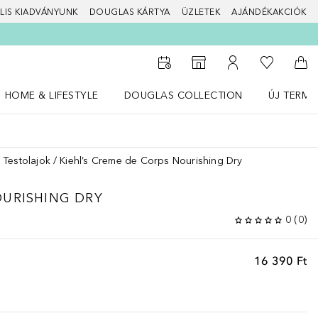
LIS KIADVÁNYUNK
DOUGLAS KÁRTYA
ÜZLETEK
AJÁNDÉKAKCIÓK
A kívánság
Az üzletkeresőhöz
A fiókomhoz
Kos
HOME & LIFESTYLE
DOUGLAS COLLECTION
ÚJ TERMÉ
Nyisd meg a(z) HOME & LIFESTYLE menüt
Nyisd meg a(z) Douglas Collection menüt
Nyisd meg 
Testolajok
Kiehl’s Creme de Corps Nourishing Dry
URISHING DRY
0
(
0
)
16 390 Ft