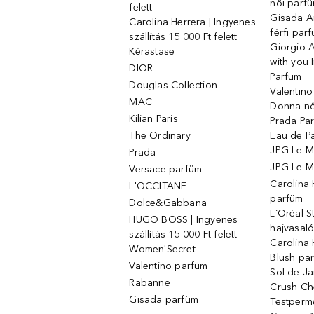
női parf
felett
Gisada 
Carolina Herrera | Ingyenes
férfi par
szállítás 15 000 Ft felett
Giorgio 
Kérastase
with you 
DIOR
Parfum
Douglas Collection
Valentin
MAC
Donna nő
Kilian Paris
Prada Par
The Ordinary
Eau de P
JPG Le M
Prada
JPG Le Ma
Versace parfüm
Carolina
L'OCCITANE
parfüm
Dolce&Gabbana
L´Oréal 
HUGO BOSS | Ingyenes
hajvasal
szállítás 15 000 Ft felett
Carolina 
Women'Secret
Blush pa
Valentino parfüm
Sol de Ja
Rabanne
Crush Ch
Gisada parfüm
Testperm