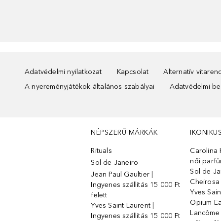
Adatvédelmi nyilatkozat
Kapcsolat
Alternatív vitare
A nyereményjátékok általános szabályai
Adatvédelmi beá
NÉPSZERŰ MÁRKÁK
IKONIKU
Rituals
Carolina 
női parf
Sol de Janeiro
Sol de Ja
Jean Paul Gaultier |
Cheirosa
Ingyenes szállítás 15 000 Ft
Yves Sain
felett
Opium Ea
Yves Saint Laurent |
Lancôme L
Ingyenes szállítás 15 000 Ft