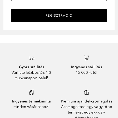
REGISZTRÁCIÓ
Gyors szállítás
Ingyenes szállítás
Várható kézbesítés 1-3
15 000 Ft-tól
munkanapon belül¹
Ingyenes termékminta
Prémium ajándékcsomagolás
minden vásárláshoz¹
Csomagoltass egy vagy több
terméket egy exkluzív
díszdobozba