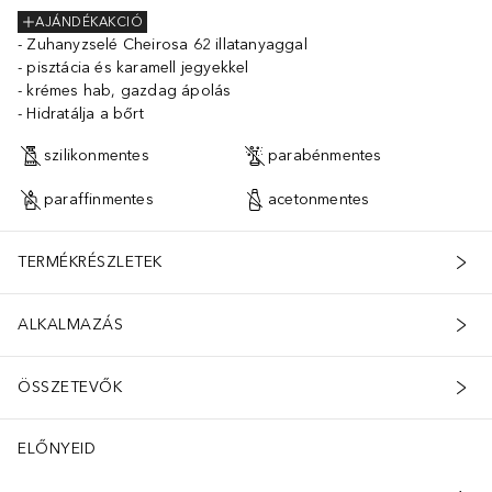
AJÁNDÉKAKCIÓ
Zuhanyzselé Cheirosa 62 illatanyaggal
pisztácia és karamell jegyekkel
krémes hab, gazdag ápolás
Hidratálja a bőrt
szilikonmentes
parabénmentes
paraffinmentes
acetonmentes
TERMÉKRÉSZLETEK
ALKALMAZÁS
ÖSSZETEVŐK
ELŐNYEID