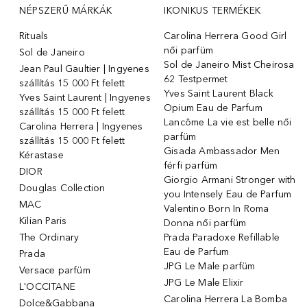
NÉPSZERŰ MÁRKÁK
IKONIKUS TERMÉKEK
Rituals
Carolina Herrera Good Girl
női parfüm
Sol de Janeiro
Sol de Janeiro Mist Cheirosa
Jean Paul Gaultier | Ingyenes
62 Testpermet
szállítás 15 000 Ft felett
Yves Saint Laurent Black
Yves Saint Laurent | Ingyenes
Opium Eau de Parfum
szállítás 15 000 Ft felett
Lancôme La vie est belle női
Carolina Herrera | Ingyenes
parfüm
szállítás 15 000 Ft felett
Gisada Ambassador Men
Kérastase
férfi parfüm
DIOR
Giorgio Armani Stronger with
Douglas Collection
you Intensely Eau de Parfum
MAC
Valentino Born In Roma
Kilian Paris
Donna női parfüm
The Ordinary
Prada Paradoxe Refillable
Eau de Parfum
Prada
JPG Le Male parfüm
Versace parfüm
JPG Le Male Elixir
L'OCCITANE
Carolina Herrera La Bomba
Dolce&Gabbana