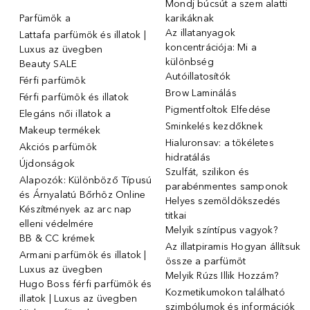
Mondj búcsút a szem alatti
Parfümök ️a
karikáknak
Az illatanyagok
Lattafa parfümök és illatok |
koncentrációja: Mi a
Luxus az üvegben
különbség
Beauty SALE
Autóillatosítók
Férfi parfümök
Brow Laminálás
Férfi parfümök és illatok
Pigmentfoltok Elfedése
Elegáns női illatok ️a
Sminkelés kezdőknek
Makeup termékek
Hialuronsav: a tökéletes
Akciós parfümök
hidratálás
Újdonságok
Szulfát, szilikon és
Alapozók: Különböző Típusú
parabénmentes samponok
és Árnyalatú Bőrhöz Online
Helyes szemöldökszedés
Készítmények az arc nap
titkai
elleni védelmére
Melyik színtípus vagyok?
BB & CC krémek
Az illatpiramis Hogyan állítsuk
Armani parfümök és illatok |
össze a parfümöt
Luxus az üvegben
Melyik Rúzs Illik Hozzám?
Hugo Boss férfi parfümök és
Kozmetikumokon található
illatok | Luxus az üvegben
szimbólumok és információk