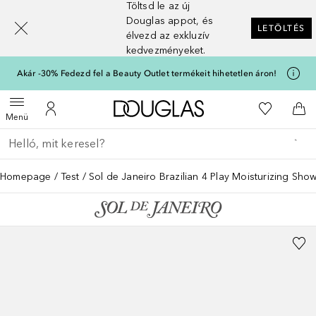
Töltsd le az új
[navigation.slideout.screenreader]
Douglas appot, és
LETÖLTÉS
élvezd az exkluzív
kedvezményeket.
Akár -30% Fedezd fel a Beauty Outlet termékeit hihetetlen áron!
A Douglas Főoldalra
A kívánság
Menü megnyitása
A fiókomhoz
Kos
Menü
Menj vissza
Keresés végrehajtása
Homepage
Test
Sol de Janeiro Brazilian 4 Play Moisturizing Sh