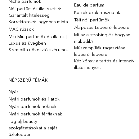
Niche parfümok
Eau de parfüm
Női parfüm és illat szett ⭐
Korrektorok használata
Garantált hitelesség
Téli női parfümök
Korrektorok⭐ Ingyenes minta
Alapozás Lépésről-lépésre
MAC rúzsok
Mi az a strobing és hogyan
Miu Miu parfümök és illatok |
működik?
Luxus az üvegben
Műszempillák ragasztása
Szempilla növesztő szérumok
lépésről lépésre
Kézikönyv a tartós és intenzív
illatélményért
NÉPSZERŰ TÉMÁK
Nyár
Nyári parfümök és illatok
Nyári parfümök nőknek
Nyári parfümök férfiaknak
Foglalj beauty
szolgáltatásokat a saját
üzletedben