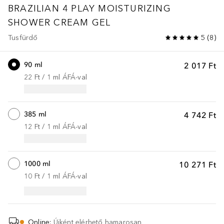
BRAZILIAN 4 PLAY
MOISTURIZING
SHOWER CREAM GEL
Tusfürdő
5
(
8
)
90 ml
2 017 Ft
22 Ft
 / 
1
ml
ÁFÁ-val
385 ml
4 742 Ft
12 Ft
 / 
1
ml
ÁFÁ-val
1000 ml
10 271 Ft
10 Ft
 / 
1
ml
ÁFÁ-val
Online
:
Újként elérhető hamarosan