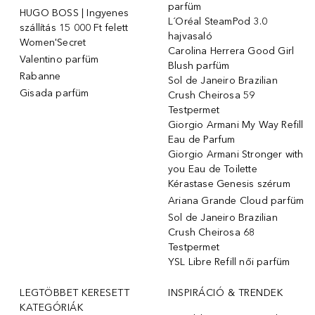
parfüm
HUGO BOSS | Ingyenes
L´Oréal SteamPod 3.0
szállítás 15 000 Ft felett
hajvasaló
Women'Secret
Carolina Herrera Good Girl
Valentino parfüm
Blush parfüm
Rabanne
Sol de Janeiro Brazilian
Gisada parfüm
Crush Cheirosa 59
Testpermet
Giorgio Armani My Way Refill
Eau de Parfum
Giorgio Armani Stronger with
you Eau de Toilette
Kérastase Genesis szérum
Ariana Grande Cloud parfüm
Sol de Janeiro Brazilian
Crush Cheirosa 68
Testpermet
YSL Libre Refill női parfüm
LEGTÖBBET KERESETT
INSPIRÁCIÓ & TRENDEK
KATEGÓRIÁK