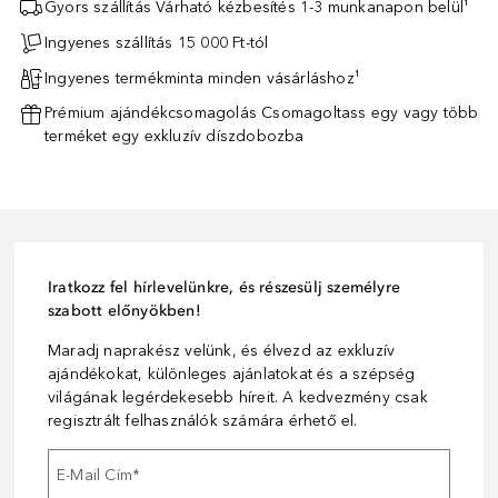
Gyors szállítás Várható kézbesítés 1-3 munkanapon belül¹
Ingyenes szállítás 15 000 Ft-tól
Ingyenes termékminta minden vásárláshoz¹
Prémium ajándékcsomagolás Csomagoltass egy vagy több
terméket egy exkluzív díszdobozba
ad.
Iratkozz fel hírlevelünkre, és részesülj személyre
szabott előnyökben!
Maradj naprakész velünk, és élvezd az exkluzív
ajándékokat, különleges ajánlatokat és a szépség
világának legérdekesebb híreit. A kedvezmény csak
regisztrált felhasználók számára érhető el.
E-Mail Cím
*