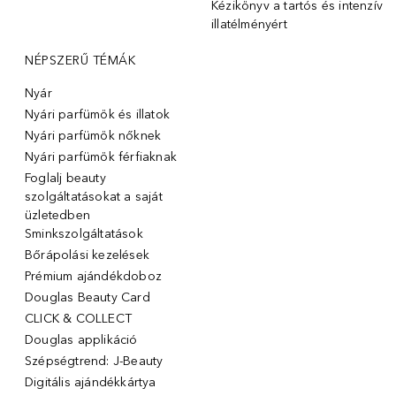
Kézikönyv a tartós és intenzív
illatélményért
NÉPSZERŰ TÉMÁK
Nyár
Nyári parfümök és illatok
Nyári parfümök nőknek
Nyári parfümök férfiaknak
Foglalj beauty
szolgáltatásokat a saját
üzletedben
Sminkszolgáltatások
Bőrápolási kezelések
Prémium ajándékdoboz
Douglas Beauty Card
CLICK & COLLECT
Douglas applikáció
Szépségtrend: J-Beauty
Digitális ajándékkártya