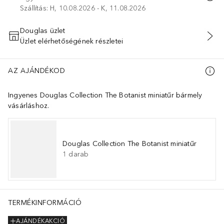
Szállítás: H, 10.08.2026 - K, 11.08.2026
Douglas üzlet
Üzlet elérhetőségének részletei
KOSÁRBA HELYEZÉS
AZ AJÁNDÉKOD
Ingyenes Douglas Collection The Botanist miniatűr bármely
vásárláshoz.
Douglas Collection The Botanist miniatűr
1
darab
LENE GLYCOL, POLYGLYCERYL-4 ISOSTEARATE, CETYL PEG/PPG-10/
TERMÉKINFORMÁCIÓ
AJÁNDÉKAKCIÓ