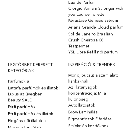
Eau de Parfum
Giorgio Armani Stronger with
you Eau de Toilette
Kérastase Genesis szérum
Ariana Grande Cloud parfüm
Sol de Janeiro Brazilian
Crush Cheirosa 68
Testpermet
YSL Libre Refill női parfüm
LEGTÖBBET KERESETT
INSPIRÁCIÓ & TRENDEK
KATEGÓRIÁK
Mondj búcsút a szem alatti
Parfümök ️a
karikáknak
Az illatanyagok
Lattafa parfümök és illatok |
koncentrációja: Mi a
Luxus az üvegben
különbség
Beauty SALE
Autóillatosítók
Férfi parfümök
Brow Laminálás
Férfi parfümök és illatok
Pigmentfoltok Elfedése
Elegáns női illatok ️a
Sminkelés kezdőknek
Makeup termékek