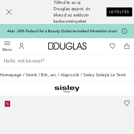
Töltsd le az új
[navigation.slideout.screenreader]
Douglas appot, és
LETÖLTÉS
élvezd az exkluzív
kedvezményeket.
Akár -30% Fedezd fel a Beauty Outlet termékeit hihetetlen áron!
A Douglas Főoldalra
A kívánság
Menü megnyitása
A fiókomhoz
Kos
Menü
Menj vissza
Keresés végrehajtása
Homepage
Smink
Bőr, arc
Alapozók
Sisley Sisleÿa Le Teint
%