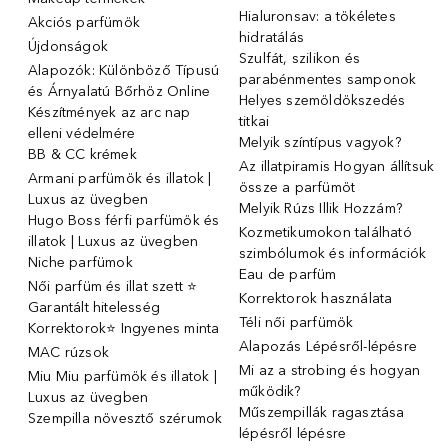
Hialuronsav: a tökéletes
Akciós parfümök
hidratálás
Újdonságok
Szulfát, szilikon és
Alapozók: Különböző Típusú
parabénmentes samponok
és Árnyalatú Bőrhöz Online
Helyes szemöldökszedés
Készítmények az arc nap
titkai
elleni védelmére
Melyik színtípus vagyok?
BB & CC krémek
Az illatpiramis Hogyan állítsuk
Armani parfümök és illatok |
össze a parfümöt
Luxus az üvegben
Melyik Rúzs Illik Hozzám?
Hugo Boss férfi parfümök és
Kozmetikumokon található
illatok | Luxus az üvegben
szimbólumok és információk
Niche parfümok
Eau de parfüm
Női parfüm és illat szett ⭐
Korrektorok használata
Garantált hitelesség
Téli női parfümök
Korrektorok⭐ Ingyenes minta
Alapozás Lépésről-lépésre
MAC rúzsok
Mi az a strobing és hogyan
Miu Miu parfümök és illatok |
működik?
Luxus az üvegben
Műszempillák ragasztása
Szempilla növesztő szérumok
lépésről lépésre