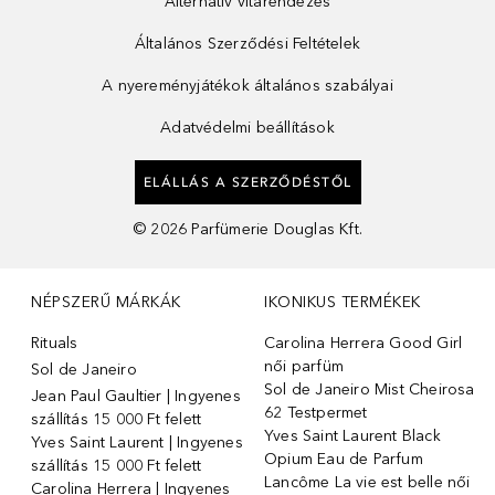
Alternatív vitarendezés
Általános Szerződési Feltételek
A nyereményjátékok általános szabályai
Adatvédelmi beállítások
ELÁLLÁS A SZERZŐDÉSTŐL
©
2026
Parfümerie Douglas Kft.
NÉPSZERŰ MÁRKÁK
IKONIKUS TERMÉKEK
Rituals
Carolina Herrera Good Girl
női parfüm
Sol de Janeiro
Sol de Janeiro Mist Cheirosa
Jean Paul Gaultier | Ingyenes
62 Testpermet
szállítás 15 000 Ft felett
Yves Saint Laurent Black
Yves Saint Laurent | Ingyenes
Opium Eau de Parfum
szállítás 15 000 Ft felett
Lancôme La vie est belle női
Carolina Herrera | Ingyenes