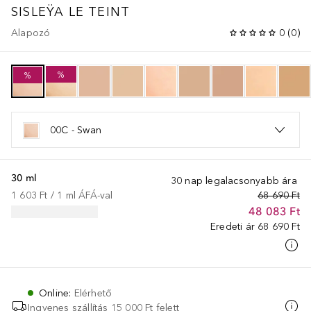
SISLEŸA LE TEINT
Alapozó
0
(
0
)
%
%
00C - Swan
30 ml
30 nap legalacsonyabb ára
1 603 Ft
 / 
1
ml
ÁFÁ-val
68 690 Ft
48 083 Ft
Eredeti ár
68 690 Ft
Online
:
Elérhető
Ingyenes szállítás 15 000 Ft felett