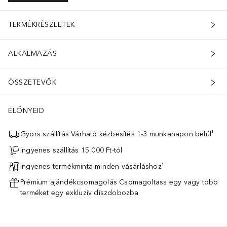
TERMÉKRÉSZLETEK
ALKALMAZÁS
ÖSSZETEVŐK
ELŐNYEID
Gyors szállítás Várható kézbesítés 1-3 munkanapon belül¹
Ingyenes szállítás 15 000 Ft-tól
Ingyenes termékminta minden vásárláshoz¹
Prémium ajándékcsomagolás Csomagoltass egy vagy több
terméket egy exkluzív díszdobozba