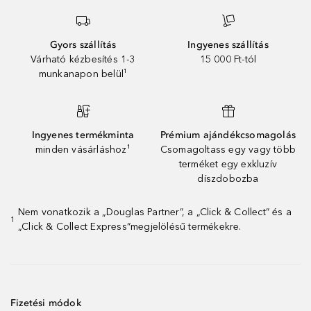
Gyors szállítás
Ingyenes szállítás
Várható kézbesítés 1-3
15 000 Ft-tól
munkanapon belül¹
Ingyenes termékminta
Prémium ajándékcsomagolás
minden vásárláshoz¹
Csomagoltass egy vagy több
terméket egy exkluzív
díszdobozba
Nem vonatkozik a „Douglas Partner”, a „Click & Collect” és a
1
„Click & Collect Express”megjelölésű termékekre.
Fizetési módok