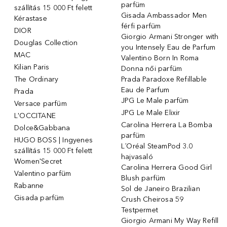
parfüm
szállítás 15 000 Ft felett
Gisada Ambassador Men
Kérastase
férfi parfüm
DIOR
Giorgio Armani Stronger with
Douglas Collection
you Intensely Eau de Parfum
MAC
Valentino Born In Roma
Kilian Paris
Donna női parfüm
The Ordinary
Prada Paradoxe Refillable
Eau de Parfum
Prada
JPG Le Male parfüm
Versace parfüm
JPG Le Male Elixir
L'OCCITANE
Carolina Herrera La Bomba
Dolce&Gabbana
parfüm
HUGO BOSS | Ingyenes
L´Oréal SteamPod 3.0
szállítás 15 000 Ft felett
hajvasaló
Women'Secret
Carolina Herrera Good Girl
Valentino parfüm
Blush parfüm
Rabanne
Sol de Janeiro Brazilian
Gisada parfüm
Crush Cheirosa 59
Testpermet
Giorgio Armani My Way Refill