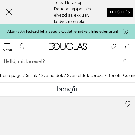
Töltsd le az új
[navigation.slideout.screenreader]
Douglas appot, és
LETÖLTÉS
élvezd az exkluzív
kedvezményeket.
Akár -30% Fedezd fel a Beauty Outlet termékeit hihetetlen áron!
A Douglas Főoldalra
A kívánság
Menü megnyitása
A fiókomhoz
Kos
Menü
Menj vissza
Keresés végrehajtása
Homepage
Smink
Szemöldök
Szemöldök ceruza
Benefit Cosme