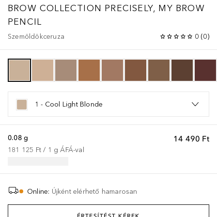
BROW COLLECTION
PRECISELY, MY BROW
PENCIL
Szemöldökceruza
0
(
0
)
1 - Cool Light Blonde
0.08 g
14 490 Ft
181 125 Ft
 / 
1
g
ÁFÁ-val
Online
:
Újként elérhető hamarosan
ÉRTESÍTÉST KÉREK