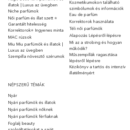
Kozmetikumokon található
illatok | Luxus az üvegben
szimbólumok és információk
Niche parfümok
Eau de parfüm
Női parfüm és illat szett ⭐
Korrektorok használata
Garantált hitelesség
Téli női parfümök
Korrektorok⭐ Ingyenes minta
Alapozás Lépésről-lépésre
MAC rúzsok
Mi az a strobing és hogyan
Miu Miu parfümök és illatok |
működik?
Luxus az üvegben
Műszempillák ragasztása
Szempilla növesztő szérumok
lépésről lépésre
Kézikönyv a tartós és intenzív
illatélményért
NÉPSZERŰ TÉMÁK
Nyár
Nyári parfümök és illatok
Nyári parfümök nőknek
Nyári parfümök férfiaknak
Foglalj beauty
szolgáltatásokat a saját