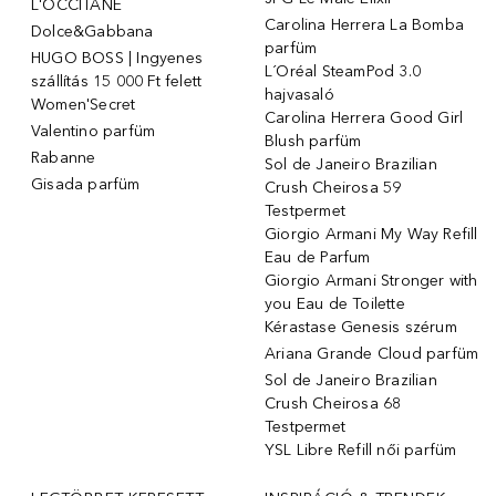
L'OCCITANE
Carolina Herrera La Bomba
Dolce&Gabbana
parfüm
HUGO BOSS | Ingyenes
L´Oréal SteamPod 3.0
szállítás 15 000 Ft felett
hajvasaló
Women'Secret
Carolina Herrera Good Girl
Valentino parfüm
Blush parfüm
Rabanne
Sol de Janeiro Brazilian
Gisada parfüm
Crush Cheirosa 59
Testpermet
Giorgio Armani My Way Refill
Eau de Parfum
Giorgio Armani Stronger with
you Eau de Toilette
Kérastase Genesis szérum
Ariana Grande Cloud parfüm
Sol de Janeiro Brazilian
Crush Cheirosa 68
Testpermet
YSL Libre Refill női parfüm