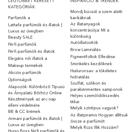
LEGTÖBBET KERESETT
INSPIRÁCIÓ & TRENDEK
KATEGÓRIÁK
Mondj búcsút a szem alatti
Parfümök ️a
karikáknak
Az illatanyagok
Lattafa parfümök és illatok |
koncentrációja: Mi a
Luxus az üvegben
különbség
Beauty SALE
Autóillatosítók
Férfi parfümök
Brow Laminálás
Férfi parfümök és illatok
Pigmentfoltok Elfedése
Elegáns női illatok ️a
Sminkelés kezdőknek
Makeup termékek
Hialuronsav: a tökéletes
Akciós parfümök
hidratálás
Újdonságok
Szulfát, szilikon és
Alapozók: Különböző Típusú
parabénmentes samponok
és Árnyalatú Bőrhöz Online
Helyes szemöldökszedés
Készítmények az arc nap
titkai
elleni védelmére
Melyik színtípus vagyok?
BB & CC krémek
Az illatpiramis Hogyan állítsuk
Armani parfümök és illatok |
össze a parfümöt
Luxus az üvegben
Melyik Rúzs Illik Hozzám?
Hugo Boss férfi parfümök és