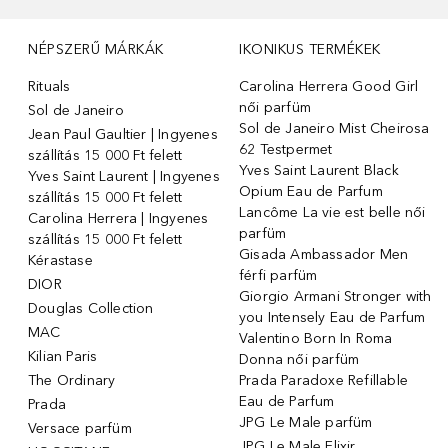
NÉPSZERŰ MÁRKÁK
IKONIKUS TERMÉKEK
Rituals
Carolina Herrera Good Girl
női parfüm
Sol de Janeiro
Sol de Janeiro Mist Cheirosa
Jean Paul Gaultier | Ingyenes
62 Testpermet
szállítás 15 000 Ft felett
Yves Saint Laurent Black
Yves Saint Laurent | Ingyenes
Opium Eau de Parfum
szállítás 15 000 Ft felett
Lancôme La vie est belle női
Carolina Herrera | Ingyenes
parfüm
szállítás 15 000 Ft felett
Gisada Ambassador Men
Kérastase
férfi parfüm
DIOR
Giorgio Armani Stronger with
Douglas Collection
you Intensely Eau de Parfum
MAC
Valentino Born In Roma
Kilian Paris
Donna női parfüm
The Ordinary
Prada Paradoxe Refillable
Eau de Parfum
Prada
JPG Le Male parfüm
Versace parfüm
JPG Le Male Elixir