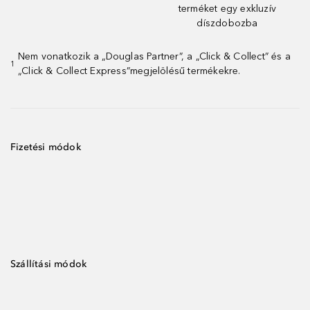
terméket egy exkluzív
díszdobozba
Nem vonatkozik a „Douglas Partner”, a „Click & Collect” és a
1
„Click & Collect Express”megjelölésű termékekre.
Fizetési módok
Szállítási módok