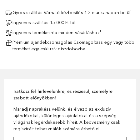
Gyors szállítás Várható kézbesítés 1-3 munkanapon belül¹
Ingyenes szállítás 15 000 Ft-tól
Ingyenes termékminta minden vásárláshoz¹
Prémium ajándékcsomagolás Csomagoltass egy vagy több
terméket egy exkluzív díszdobozba
Iratkozz fel hírlevelünkre, és részesülj személyre
szabott előnyökben!
Maradj naprakész velünk, és élvezd az exkluzív
ajándékokat, különleges ajánlatokat és a szépség
világának legérdekesebb híreit. A kedvezmény csak
regisztrált felhasználók számára érhető el.