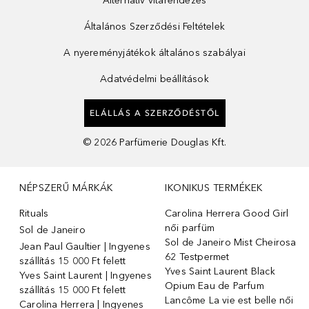
Alternatív vitarendezés
Általános Szerződési Feltételek
A nyereményjátékok általános szabályai
Adatvédelmi beállítások
ELÁLLÁS A SZERZŐDÉSTŐL
©
2026
Parfümerie Douglas Kft.
NÉPSZERŰ MÁRKÁK
IKONIKUS TERMÉKEK
Rituals
Carolina Herrera Good Girl
női parfüm
Sol de Janeiro
Sol de Janeiro Mist Cheirosa
Jean Paul Gaultier | Ingyenes
62 Testpermet
szállítás 15 000 Ft felett
Yves Saint Laurent Black
Yves Saint Laurent | Ingyenes
Opium Eau de Parfum
szállítás 15 000 Ft felett
Lancôme La vie est belle női
Carolina Herrera | Ingyenes