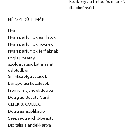
Kézikönyv a tartós és intenzív
illatélményért
NÉPSZERŰ TÉMÁK
Nyár
Nyári parfümök és illatok
Nyári parfümök nőknek
Nyári parfümök férfiaknak
Foglalj beauty
szolgáltatásokat a saját
üzletedben
Sminkszolgáltatások
Bőrápolási kezelések
Prémium ajándékdoboz
Douglas Beauty Card
CLICK & COLLECT
Douglas applikáció
Szépségtrend: J-Beauty
Digitális ajándékkártya