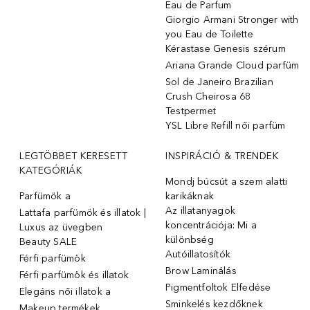
Eau de Parfum
Giorgio Armani Stronger with
you Eau de Toilette
Kérastase Genesis szérum
Ariana Grande Cloud parfüm
Sol de Janeiro Brazilian
Crush Cheirosa 68
Testpermet
YSL Libre Refill női parfüm
LEGTÖBBET KERESETT
INSPIRÁCIÓ & TRENDEK
KATEGÓRIÁK
Mondj búcsút a szem alatti
Parfümök ️a
karikáknak
Az illatanyagok
Lattafa parfümök és illatok |
koncentrációja: Mi a
Luxus az üvegben
különbség
Beauty SALE
Autóillatosítók
Férfi parfümök
Brow Laminálás
Férfi parfümök és illatok
Pigmentfoltok Elfedése
Elegáns női illatok ️a
Sminkelés kezdőknek
Makeup termékek