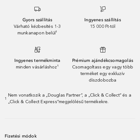
Gyors szállítás
Ingyenes szállítás
Várható kézbesítés 1-3
15 000 Ft-tól
munkanapon belül¹
Ingyenes termékminta
Prémium ajándékcsomagolás
minden vásárláshoz¹
Csomagoltass egy vagy több
terméket egy exkluzív
díszdobozba
Nem vonatkozik a „Douglas Partner”, a „Click & Collect” és a
1
„Click & Collect Express”megjelölésű termékekre.
Fizetési módok