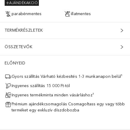
AJÁNDÉKAKCIÓ
parabénmentes
illatmentes
TERMÉKRÉSZLETEK
ÖSSZETEVŐK
ELŐNYEID
Gyors szállítás Várható kézbesítés 1-3 munkanapon belül¹
Ingyenes szállítás 15 000 Ft-tól
Ingyenes termékminta minden vásárláshoz¹
Prémium ajándékcsomagolás Csomagoltass egy vagy több
terméket egy exkluzív díszdobozba