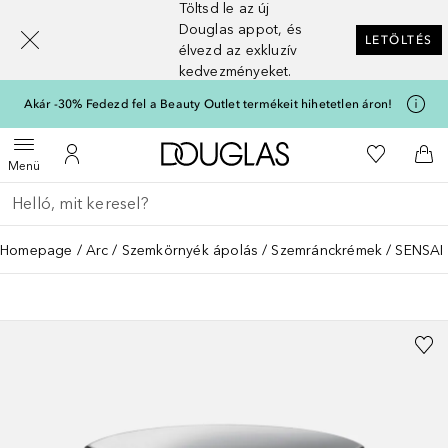
Töltsd le az új
[navigation.slideout.screenreader]
Douglas appot, és
LETÖLTÉS
élvezd az exkluzív
kedvezményeket.
Akár -30% Fedezd fel a Beauty Outlet termékeit hihetetlen áron!
A Douglas Főoldalra
A kívánság
Menü megnyitása
A fiókomhoz
Kos
Menü
Menj vissza
Keresés végrehajtása
Homepage
Arc
Szemkörnyék ápolás
Szemránckrémek
SENSAI 