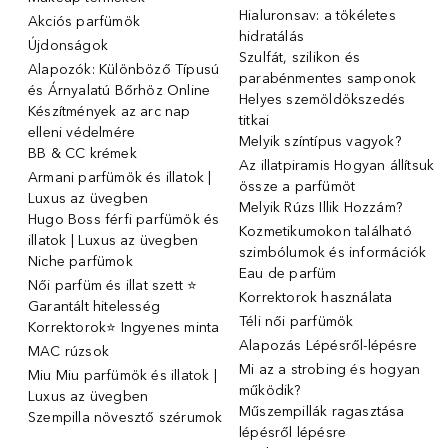
Hialuronsav: a tökéletes
Akciós parfümök
hidratálás
Újdonságok
Szulfát, szilikon és
Alapozók: Különböző Típusú
parabénmentes samponok
és Árnyalatú Bőrhöz Online
Helyes szemöldökszedés
Készítmények az arc nap
titkai
elleni védelmére
Melyik színtípus vagyok?
BB & CC krémek
Az illatpiramis Hogyan állítsuk
Armani parfümök és illatok |
össze a parfümöt
Luxus az üvegben
Melyik Rúzs Illik Hozzám?
Hugo Boss férfi parfümök és
Kozmetikumokon található
illatok | Luxus az üvegben
szimbólumok és információk
Niche parfümok
Eau de parfüm
Női parfüm és illat szett ⭐
Korrektorok használata
Garantált hitelesség
Téli női parfümök
Korrektorok⭐ Ingyenes minta
Alapozás Lépésről-lépésre
MAC rúzsok
Mi az a strobing és hogyan
Miu Miu parfümök és illatok |
működik?
Luxus az üvegben
Műszempillák ragasztása
Szempilla növesztő szérumok
lépésről lépésre