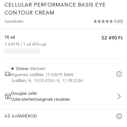
CELLULAR PERFORMANCE BASIS
EYE
CONTOUR CREAM
Szemkrém
0
(
0
)
15 ml
52 490 Ft
3 499 Ft
 / 
1
ml
ÁFÁ-val
Online
:
Elérhető
Ingyenes szállítás 15 000 Ft felett
Szállítás: H, 10.08.2026 - K, 11.08.2026
Douglas üzlet
Üzlet elérhetőségének részletei
KOSÁRBA HELYEZÉS
AZ AJÁNDÉKOD