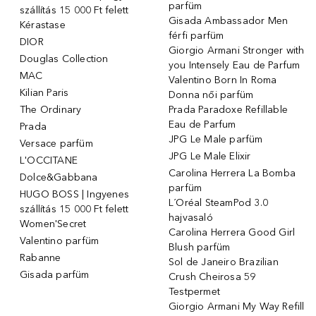
parfüm
szállítás 15 000 Ft felett
Gisada Ambassador Men
Kérastase
férfi parfüm
DIOR
Giorgio Armani Stronger with
Douglas Collection
you Intensely Eau de Parfum
MAC
Valentino Born In Roma
Kilian Paris
Donna női parfüm
The Ordinary
Prada Paradoxe Refillable
Eau de Parfum
Prada
JPG Le Male parfüm
Versace parfüm
JPG Le Male Elixir
L'OCCITANE
Carolina Herrera La Bomba
Dolce&Gabbana
parfüm
HUGO BOSS | Ingyenes
L´Oréal SteamPod 3.0
szállítás 15 000 Ft felett
hajvasaló
Women'Secret
Carolina Herrera Good Girl
Valentino parfüm
Blush parfüm
Rabanne
Sol de Janeiro Brazilian
Gisada parfüm
Crush Cheirosa 59
Testpermet
Giorgio Armani My Way Refill