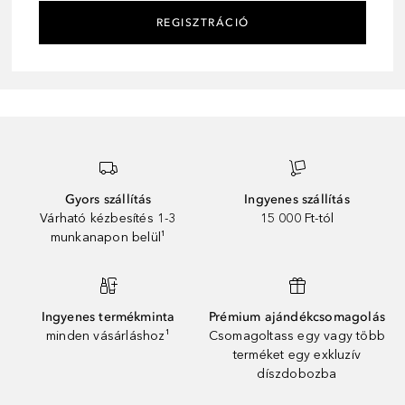
REGISZTRÁCIÓ
Gyors szállítás
Ingyenes szállítás
Várható kézbesítés 1-3
15 000 Ft-tól
munkanapon belül¹
Ingyenes termékminta
Prémium ajándékcsomagolás
minden vásárláshoz¹
Csomagoltass egy vagy több
terméket egy exkluzív
díszdobozba