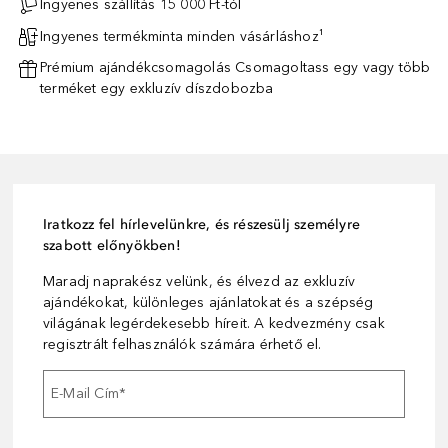
Ingyenes szállítás 15 000 Ft-tól
Ingyenes termékminta minden vásárláshoz¹
Prémium ajándékcsomagolás Csomagoltass egy vagy több
terméket egy exkluzív díszdobozba
Iratkozz fel hírlevelünkre, és részesülj személyre
szabott előnyökben!
Maradj naprakész velünk, és élvezd az exkluzív
ajándékokat, különleges ajánlatokat és a szépség
világának legérdekesebb híreit. A kedvezmény csak
regisztrált felhasználók számára érhető el.
E-Mail Cím
*