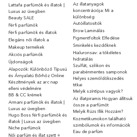
Az illatanyagok
Lattafa parfümök és illatok |
koncentrációja: Mi a
Luxus az üvegben
különbség
Beauty SALE
Autóillatosítók
Férfi parfümök
Brow Laminálás
Férfi parfümök és illatok
Pigmentfoltok Elfedése
Elegáns női illatok ️a
Sminkelés kezdőknek
Makeup termékek
Hialuronsav: a tökéletes
Akciós parfümök
hidratálás
Újdonságok
Szulfát, szilikon és
Alapozók: Különböző Típusú
parabénmentes samponok
és Árnyalatú Bőrhöz Online
Helyes szemöldökszedés
Készítmények az arc nap
titkai
elleni védelmére
Melyik színtípus vagyok?
BB & CC krémek
Az illatpiramis Hogyan állítsuk
Armani parfümök és illatok |
össze a parfümöt
Luxus az üvegben
Melyik Rúzs Illik Hozzám?
Hugo Boss férfi parfümök és
Kozmetikumokon található
illatok | Luxus az üvegben
szimbólumok és információk
Niche parfümok
Eau de parfüm
Női parfüm és illat szett ⭐