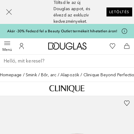
Töltsd le az új
[navigation.slideout.screenreader]
Douglas appot, és
LETÖLTÉS
élvezd az exkluzív
kedvezményeket.
Akár -30% Fedezd fel a Beauty Outlet termékeit hihetetlen áron!
A Douglas Főoldalra
A kívánság
Menü megnyitása
A fiókomhoz
Kos
Menü
Menj vissza
Keresés végrehajtása
Homepage
Smink
Bőr, arc
Alapozók
Clinique Beyond Perfecti