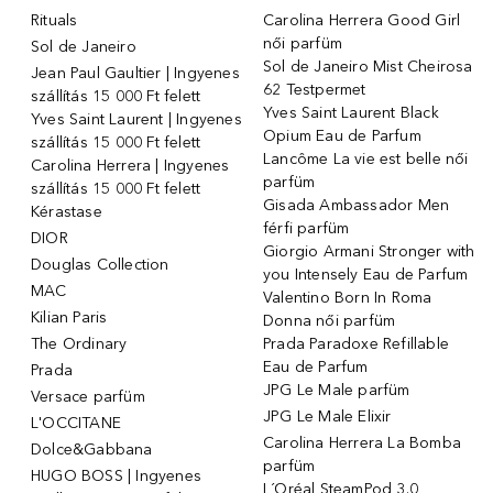
Rituals
Carolina Herrera Good Girl
női parfüm
Sol de Janeiro
Sol de Janeiro Mist Cheirosa
Jean Paul Gaultier | Ingyenes
62 Testpermet
szállítás 15 000 Ft felett
Yves Saint Laurent Black
Yves Saint Laurent | Ingyenes
Opium Eau de Parfum
szállítás 15 000 Ft felett
Lancôme La vie est belle női
Carolina Herrera | Ingyenes
parfüm
szállítás 15 000 Ft felett
Gisada Ambassador Men
Kérastase
férfi parfüm
DIOR
Giorgio Armani Stronger with
Douglas Collection
you Intensely Eau de Parfum
MAC
Valentino Born In Roma
Kilian Paris
Donna női parfüm
The Ordinary
Prada Paradoxe Refillable
Eau de Parfum
Prada
JPG Le Male parfüm
Versace parfüm
JPG Le Male Elixir
L'OCCITANE
Carolina Herrera La Bomba
Dolce&Gabbana
parfüm
HUGO BOSS | Ingyenes
L´Oréal SteamPod 3.0