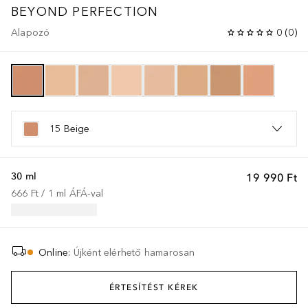
BEYOND PERFECTION
Alapozó
0
(
0
)
15 Beige
30 ml
19 990 Ft
666 Ft
 / 
1
ml
ÁFÁ-val
Online
:
Újként elérhető hamarosan
ÉRTESÍTÉST KÉREK