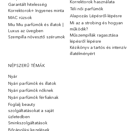
Korrektorok használata
Garantált hitelesség
Téli női parfümök
Korrektorok⭐ Ingyenes minta
Alapozás Lépésről-lépésre
MAC rúzsok
Mi az a strobing és hogyan
Miu Miu parfümök és illatok |
működik?
Luxus az üvegben
Műszempillák ragasztása
Szempilla növesztő szérumok
lépésről lépésre
Kézikönyv a tartós és intenzív
illatélményért
NÉPSZERŰ TÉMÁK
Nyár
Nyári parfümök és illatok
Nyári parfümök nőknek
Nyári parfümök férfiaknak
Foglalj beauty
szolgáltatásokat a saját
üzletedben
Sminkszolgáltatások
Bőrápolási kezelések