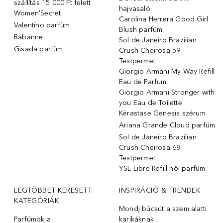
szállítás 15 000 Ft felett
hajvasaló
Women'Secret
Carolina Herrera Good Girl
Valentino parfüm
Blush parfüm
Rabanne
Sol de Janeiro Brazilian
Gisada parfüm
Crush Cheirosa 59
Testpermet
Giorgio Armani My Way Refill
Eau de Parfum
Giorgio Armani Stronger with
you Eau de Toilette
Kérastase Genesis szérum
Ariana Grande Cloud parfüm
Sol de Janeiro Brazilian
Crush Cheirosa 68
Testpermet
YSL Libre Refill női parfüm
LEGTÖBBET KERESETT
INSPIRÁCIÓ & TRENDEK
KATEGÓRIÁK
Mondj búcsút a szem alatti
Parfümök ️a
karikáknak