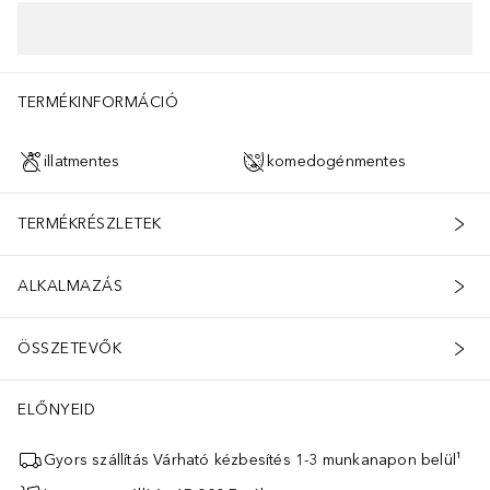
TERMÉKINFORMÁCIÓ
illatmentes
komedogénmentes
TERMÉKRÉSZLETEK
ALKALMAZÁS
ÖSSZETEVŐK
ELŐNYEID
Gyors szállítás Várható kézbesítés 1-3 munkanapon belül¹