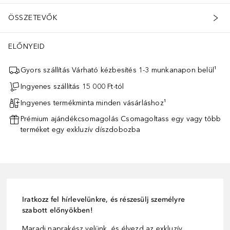
ÖSSZETEVŐK
ELŐNYEID
Gyors szállítás Várható kézbesítés 1-3 munkanapon belül¹
Ingyenes szállítás 15 000 Ft-tól
Ingyenes termékminta minden vásárláshoz¹
Prémium ajándékcsomagolás Csomagoltass egy vagy több
terméket egy exkluzív díszdobozba
Iratkozz fel hírlevelünkre, és részesülj személyre
szabott előnyökben!
Maradj naprakész velünk, és élvezd az exkluzív