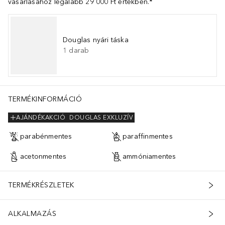
vásárlásához legalább 29 000 Ft értékben.*
Douglas nyári táska
1
darab
TERMÉKINFORMÁCIÓ
AJÁNDÉKAKCIÓ
DOUGLAS EXKLUZÍV
parabénmentes
paraffinmentes
acetonmentes
ammóniamentes
TERMÉKRÉSZLETEK
ALKALMAZÁS