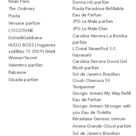
Kilian Paris
Donna női parfüm
The Ordinary
Prada Paradoxe Refillable
Eau de Parfum
Prada
JPG Le Male parfüm
Versace parfüm
JPG Le Male Elixir
L'OCCITANE
Carolina Herrera La Bomba
Dolce&Gabbana
parfüm
HUGO BOSS | Ingyenes
L´Oréal SteamPod 3.0
szállítás 15 000 Ft felett
hajvasaló
Women'Secret
Carolina Herrera Good Girl
Valentino parfüm
Blush parfüm
Rabanne
Sol de Janeiro Brazilian
Gisada parfüm
Crush Cheirosa 59
Testpermet
Giorgio Armani My Way Refill
Eau de Parfum
Giorgio Armani Stronger with
you Eau de Toilette
Kérastase Genesis szérum
Ariana Grande Cloud parfüm
Sol de Janeiro Brazilian