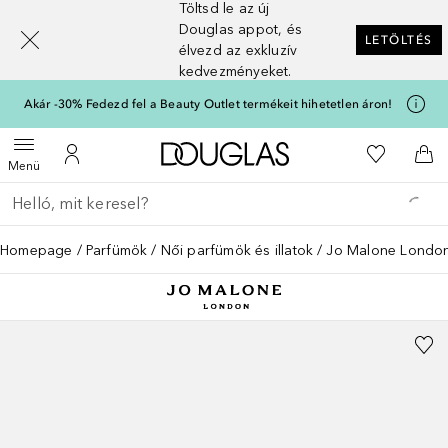
Töltsd le az új
[navigation.slideout.screenreader]
Douglas appot, és
LETÖLTÉS
élvezd az exkluzív
kedvezményeket.
Akár -30% Fedezd fel a Beauty Outlet termékeit hihetetlen áron!
A Douglas Főoldalra
A kívánság
Menü megnyitása
A fiókomhoz
Kos
Menü
Menj vissza
Keresés végrehajtása
Homepage
Parfümök
Női parfümök és illatok
Jo Malone Londo