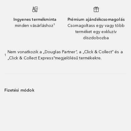
Ingyenes termékminta
Prémium ajándékcsomagolás
minden vásárláshoz¹
Csomagoltass egy vagy több
terméket egy exkluzív
díszdobozba
Nem vonatkozik a „Douglas Partner”, a „Click & Collect” és a
1
„Click & Collect Express”megjelölésű termékekre.
Fizetési módok