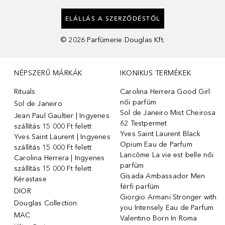
ELÁLLÁS A SZERZŐDÉSTŐL
©
2026
Parfümerie Douglas Kft.
NÉPSZERŰ MÁRKÁK
IKONIKUS TERMÉKEK
Rituals
Carolina Herrera Good Girl
női parfüm
Sol de Janeiro
Sol de Janeiro Mist Cheirosa
Jean Paul Gaultier | Ingyenes
62 Testpermet
szállítás 15 000 Ft felett
Yves Saint Laurent Black
Yves Saint Laurent | Ingyenes
Opium Eau de Parfum
szállítás 15 000 Ft felett
Lancôme La vie est belle női
Carolina Herrera | Ingyenes
parfüm
szállítás 15 000 Ft felett
Gisada Ambassador Men
Kérastase
férfi parfüm
DIOR
Giorgio Armani Stronger with
Douglas Collection
you Intensely Eau de Parfum
MAC
Valentino Born In Roma