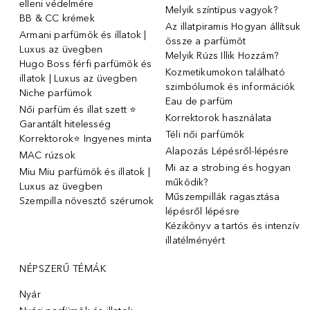
elleni védelmére
Melyik színtípus vagyok?
BB & CC krémek
Az illatpiramis Hogyan állítsuk
Armani parfümök és illatok |
össze a parfümöt
Luxus az üvegben
Melyik Rúzs Illik Hozzám?
Hugo Boss férfi parfümök és
Kozmetikumokon található
illatok | Luxus az üvegben
szimbólumok és információk
Niche parfümok
Eau de parfüm
Női parfüm és illat szett ⭐
Korrektorok használata
Garantált hitelesség
Téli női parfümök
Korrektorok⭐ Ingyenes minta
Alapozás Lépésről-lépésre
MAC rúzsok
Mi az a strobing és hogyan
Miu Miu parfümök és illatok |
működik?
Luxus az üvegben
Műszempillák ragasztása
Szempilla növesztő szérumok
lépésről lépésre
Kézikönyv a tartós és intenzív
illatélményért
NÉPSZERŰ TÉMÁK
Nyár