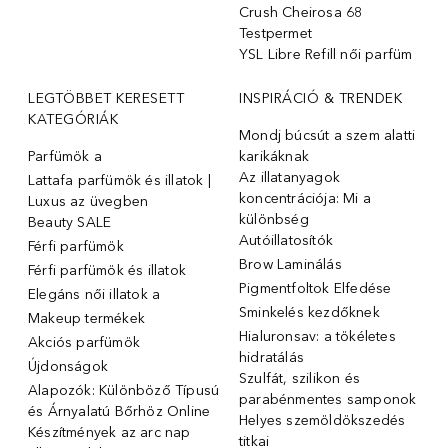
Crush Cheirosa 68
Testpermet
YSL Libre Refill női parfüm
LEGTÖBBET KERESETT
INSPIRÁCIÓ & TRENDEK
KATEGÓRIÁK
Mondj búcsút a szem alatti
Parfümök ️a
karikáknak
Az illatanyagok
Lattafa parfümök és illatok |
koncentrációja: Mi a
Luxus az üvegben
különbség
Beauty SALE
Autóillatosítók
Férfi parfümök
Brow Laminálás
Férfi parfümök és illatok
Pigmentfoltok Elfedése
Elegáns női illatok ️a
Sminkelés kezdőknek
Makeup termékek
Hialuronsav: a tökéletes
Akciós parfümök
hidratálás
Újdonságok
Szulfát, szilikon és
Alapozók: Különböző Típusú
parabénmentes samponok
és Árnyalatú Bőrhöz Online
Helyes szemöldökszedés
Készítmények az arc nap
titkai