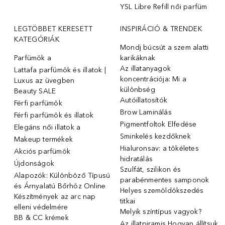
YSL Libre Refill női parfüm
LEGTÖBBET KERESETT
INSPIRÁCIÓ & TRENDEK
KATEGÓRIÁK
Mondj búcsút a szem alatti
Parfümök ️a
karikáknak
Az illatanyagok
Lattafa parfümök és illatok |
koncentrációja: Mi a
Luxus az üvegben
különbség
Beauty SALE
Autóillatosítók
Férfi parfümök
Brow Laminálás
Férfi parfümök és illatok
Pigmentfoltok Elfedése
Elegáns női illatok ️a
Sminkelés kezdőknek
Makeup termékek
Hialuronsav: a tökéletes
Akciós parfümök
hidratálás
Újdonságok
Szulfát, szilikon és
Alapozók: Különböző Típusú
parabénmentes samponok
és Árnyalatú Bőrhöz Online
Helyes szemöldökszedés
Készítmények az arc nap
titkai
elleni védelmére
Melyik színtípus vagyok?
BB & CC krémek
Az illatpiramis Hogyan állítsuk