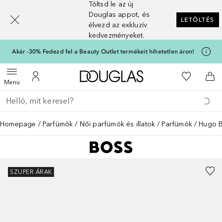
Töltsd le az új
[navigation.slideout.screenreader]
Douglas appot, és
LETÖLTÉS
élvezd az exkluzív
kedvezményeket.
Akár -30% Fedezd fel a Beauty Outlet termékeit hihetetlen áron!
A Douglas Főoldalra
A kívánság
Menü megnyitása
A fiókomhoz
Kos
Menü
Menj vissza
Keresés végrehajtása
Homepage
Parfümök
Női parfümök és illatok
Parfümök
Hugo B
SZUPER ÁRAK