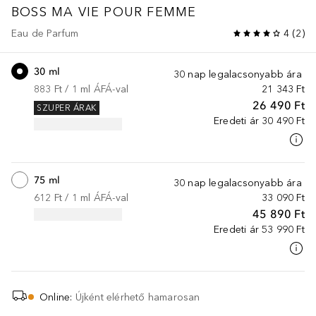
BOSS MA VIE POUR FEMME
Eau de Parfum
4
(
2
)
30 ml
30 nap legalacsonyabb ára
883 Ft
 / 
1
ml
ÁFÁ-val
21 343 Ft
26 490 Ft
SZUPER ÁRAK
Eredeti ár
30 490 Ft
75 ml
30 nap legalacsonyabb ára
612 Ft
 / 
1
ml
ÁFÁ-val
33 090 Ft
45 890 Ft
Eredeti ár
53 990 Ft
Online
:
Újként elérhető hamarosan