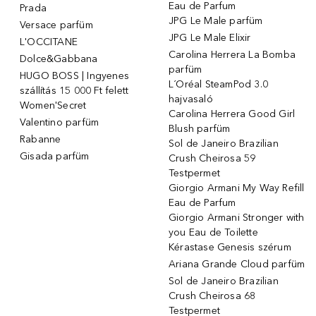
Eau de Parfum
Prada
JPG Le Male parfüm
Versace parfüm
JPG Le Male Elixir
L'OCCITANE
Carolina Herrera La Bomba
Dolce&Gabbana
parfüm
HUGO BOSS | Ingyenes
L´Oréal SteamPod 3.0
szállítás 15 000 Ft felett
hajvasaló
Women'Secret
Carolina Herrera Good Girl
Valentino parfüm
Blush parfüm
Rabanne
Sol de Janeiro Brazilian
Gisada parfüm
Crush Cheirosa 59
Testpermet
Giorgio Armani My Way Refill
Eau de Parfum
Giorgio Armani Stronger with
you Eau de Toilette
Kérastase Genesis szérum
Ariana Grande Cloud parfüm
Sol de Janeiro Brazilian
Crush Cheirosa 68
Testpermet