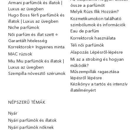
Armani parfümök és illatok |
össze a parfümöt
Luxus az üvegben
Melyik Rúzs Illik Hozzám?
Hugo Boss férfi parfümök és
Kozmetikumokon található
illatok | Luxus az üvegben
szimbólumok és információk
Niche parfümok
Eau de parfüm
Női parfüm és illat szett ⭐
Korrektorok használata
Garantált hitelesség
Téli női parfümök
Korrektorok⭐ Ingyenes minta
Alapozás Lépésről-lépésre
MAC rúzsok
Mi az a strobing és hogyan
Miu Miu parfümök és illatok |
működik?
Luxus az üvegben
Műszempillák ragasztása
Szempilla növesztő szérumok
lépésről lépésre
Kézikönyv a tartós és intenzív
illatélményért
NÉPSZERŰ TÉMÁK
Nyár
Nyári parfümök és illatok
Nyári parfümök nőknek