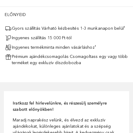
ELŐNYEID
Gyors szállítás Várható kézbesítés 1-3 munkanapon belül¹
Ingyenes szállítás 15 000 Ft-tól
Ingyenes termékminta minden vásárláshoz¹
Prémium ajándékcsomagolás Csomagoltass egy vagy több
terméket egy exkluzív díszdobozba
Iratkozz fel hírlevelünkre, és részesülj személyre
szabott előnyökben!
Maradj naprakész velünk, és élvezd az exkluzív
ajándékokat, különleges ajánlatokat és a szépség
világának legérdekesebb híreit. A kedvezmény csak