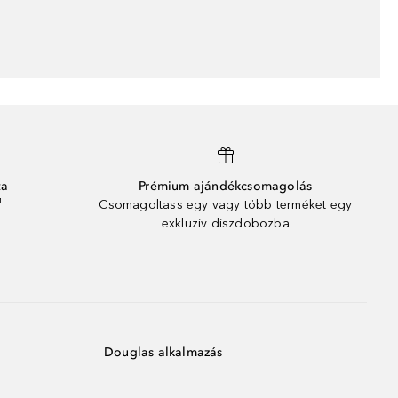
ta
Prémium ajándékcsomagolás
¹
Csomagoltass egy vagy több terméket egy
exkluzív díszdobozba
Douglas alkalmazás