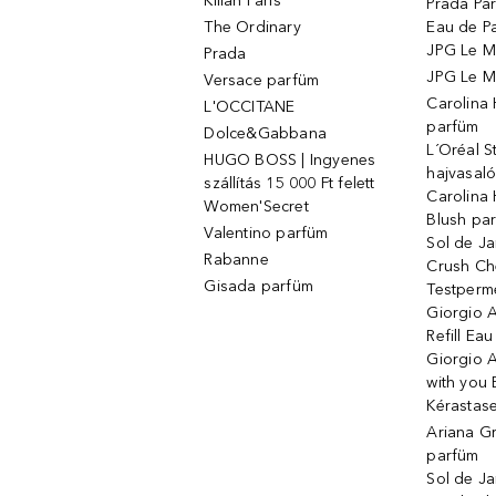
Kilian Paris
Prada Par
The Ordinary
Eau de P
JPG Le M
Prada
JPG Le Ma
Versace parfüm
Carolina
L'OCCITANE
parfüm
Dolce&Gabbana
L´Oréal 
HUGO BOSS | Ingyenes
hajvasal
szállítás 15 000 Ft felett
Carolina 
Women'Secret
Blush pa
Valentino parfüm
Sol de Ja
Rabanne
Crush Ch
Gisada parfüm
Testperm
Giorgio 
Refill Ea
Giorgio 
with you 
Kérastas
Ariana G
parfüm
Sol de Ja