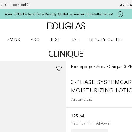
 munkanapon belül
AKTUÁ
Akár -30% Fedezd fel a Beauty Outlet termékeit hihetetlen áron!
A Douglas Főoldalra
SMINK
ARC
TEST
HAJ
BEAUTY OUTLET
nüt
z) Parfümök menüt
Nyisd meg a(z) Smink menüt
Nyisd meg a(z) Arc menüt
Nyisd meg a(z) Test menüt
Nyisd meg a(z) Haj menüt
Homepage
Arc
Clinique 3-P
3-PHASE SYSTEMCAR
MOISTURIZING LOTI
Arcemulzió
125 ml
126 Ft
 / 
1
ml
ÁFÁ-val