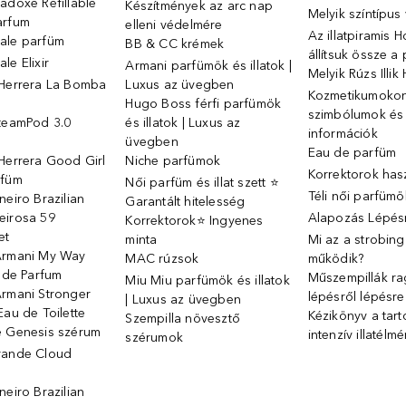
adoxe Refillable
Készítmények az arc nap
Melyik színtípus
arfum
elleni védelmére
Az illatpiramis 
ale parfüm
BB & CC krémek
állítsuk össze a
le Elixir
Armani parfümök és illatok |
Melyik Rúzs Illi
 Herrera La Bomba
Luxus az üvegben
Kozmetikumokon 
Hugo Boss férfi parfümök
szimbólumok és
SteamPod 3.0
és illatok | Luxus az
információk
ó
üvegben
Eau de parfüm
Herrera Good Girl
Niche parfümok
Korrektorok has
rfüm
Női parfüm és illat szett ⭐
Téli női parfümö
neiro Brazilian
Garantált hitelesség
eirosa 59
Alapozás Lépésr
Korrektorok⭐ Ingyenes
et
minta
Mi az a strobin
Armani My Way
MAC rúzsok
működik?
u de Parfum
Műszempillák ra
Miu Miu parfümök és illatok
Armani Stronger
lépésről lépésre
| Luxus az üvegben
Eau de Toilette
Kézikönyv a tart
Szempilla növesztő
e Genesis szérum
intenzív illatélm
szérumok
rande Cloud
neiro Brazilian