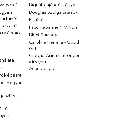
 vagyok?
Digitális ajándékkártya
Hogyan
Douglas Szolgáltatások
 parfümöt
Esküvő
k Hozzám?
Paco Rabanne 1 Million
található
DIOR Sauvage
Carolina Herrera - Good
Girl
Giorgio Armani Stronger
ználata
with you
k
Acqua di giò
ől-lépésre
g és hogyan
gasztása
ós és
ényért