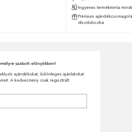
Ingyenes termékminta mind
Prémium ajándékcsomagolás
díszdobozba
személyre szabott előnyökben!
xkluzív ajándékokat, különleges ajánlatokat
reit. A kedvezmény csak regisztrált