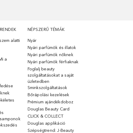
TRENDEK
NÉPSZERŰ TÉMÁK
zem alatti
Nyár
Nyári parfümök és illatok
Nyári parfümök nőknek
Mi a
Nyári parfümök férfiaknak
Foglalj beauty
szolgáltatásokat a saját
üzletedben
lfedése
Sminkszolgáltatások
őknek
Bőrápolási kezelések
ökéletes
Prémium ajándékdoboz
Douglas Beauty Card
 és
CLICK & COLLECT
 samponok
Douglas applikáció
ökszedés
Szépségtrend: J-Beauty