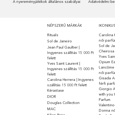
A nyereményjátékok általános szabályai
Adatvédelmi beá
NÉPSZERŰ MÁRKÁK
IKONIKU
Rituals
Carolina 
női parf
Sol de Janeiro
Sol de Ja
Jean Paul Gaultier |
Cheirosa
Ingyenes szállítás 15 000 Ft
Yves Sain
felett
Opium Ea
Yves Saint Laurent |
Lancôme L
Ingyenes szállítás 15 000 Ft
női parf
felett
Gisada 
Carolina Herrera | Ingyenes
férfi par
szállítás 15 000 Ft felett
Giorgio 
Kérastase
with you 
DIOR
Parfum
Douglas Collection
Valentin
MAC
Donna nő