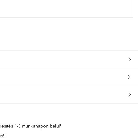
zbesítés 1-3 munkanapon belül¹
tól