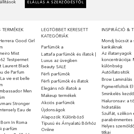
llítások
ELÁLLÁS A SZERZŐDÉSTŐL
S TERMÉKEK
LEGTÖBBET KERESETT
INSPIRÁCIÓ & 
KATEGÓRIÁK
Herrera Good Girl
Mondj búcsút a s
üm
Parfümök ️a
karikáknak
neiro Mist
Az illatanyagok
Lattafa parfümök és illatok |
 62 Testpermet
koncentrációja: 
Luxus az üvegben
t Laurent Black
különbség
Beauty SALE
u de Parfum
Autóillatosítók
Férfi parfümök
a vie est belle
Brow Laminálás
Férfi parfümök és illatok
üm
Pigmentfoltok E
Elegáns női illatok ️a
Ambassador Men
Sminkelés kezd
Makeup termékek
füm
Hialuronsav: a t
Akciós parfümök
Armani Stronger
hidratálás
Intensely Eau de
Újdonságok
Szulfát, szilikon
Alapozók: Különböző
parabénmentes
o Born In Roma
Típusú és Árnyalatú Bőrhöz
Helyes szemöld
i parfüm
Online
titkai