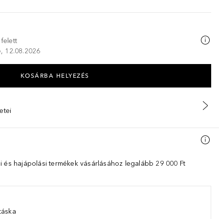
felett
ze, 12.08.2026
KOSÁRBA HELYEZÉS
etei
i és hajápolási termékek vásárlásához legalább 29 000 Ft
táska