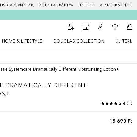
LIS KIADVÁNYUNK
DOUGLAS KÁRTYA
ÜZLETEK
AJÁNDÉKAKCIÓK
A kívánság
Az üzletkeresőhöz
A fiókomhoz
Kos
HOME & LIFESTYLE
DOUGLAS COLLECTION
ÚJ TERMÉ
Nyisd meg a(z) HOME & LIFESTYLE menüt
Nyisd meg a(z) Douglas Collection menüt
Nyisd meg 
hase Systemcare Dramatically Different Moisturizing Lotion+
E
DRAMATICALLY DIFFERENT
ON+
4
(
1
)
15 690 Ft