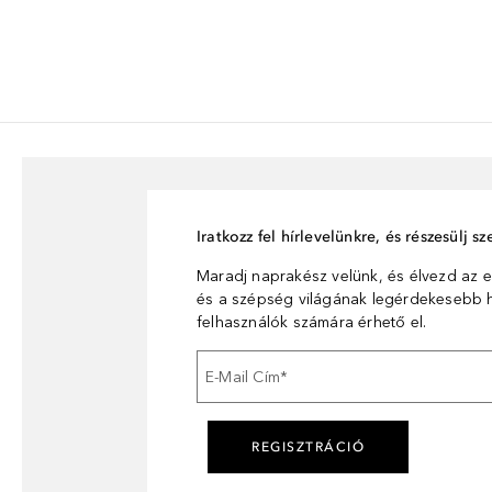
Iratkozz fel hírlevelünkre, és részesülj 
Maradj naprakész velünk, és élvezd az e
és a szépség világának legérdekesebb hí
felhasználók számára érhető el.
E-Mail Cím
*
REGISZTRÁCIÓ