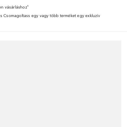
en vásárláshoz¹
 Csomagoltass egy vagy több terméket egy exkluzív