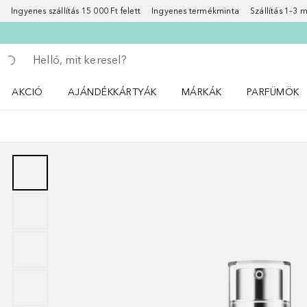
Ingyenes szállítás 15 000 Ft felett
Ingyenes termékminta
Szállítás 1–3
Menj vissza
Keresés végrehajtása
AKCIÓ
AJÁNDÉKKÁRTYÁK
MÁRKÁK
PARFÜMÖK
Nyisd meg a(z) Akció menüt
Nyisd meg a(z) MÁRKÁK me
Nyisd meg a(