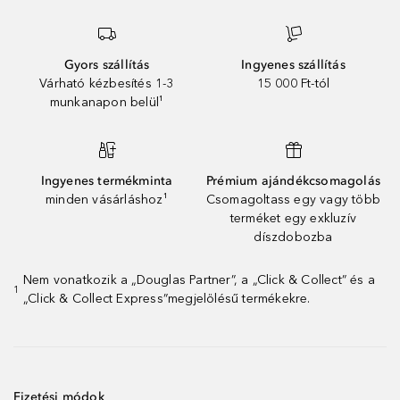
Gyors szállítás
Ingyenes szállítás
Várható kézbesítés 1-3
15 000 Ft-tól
munkanapon belül¹
Ingyenes termékminta
Prémium ajándékcsomagolás
minden vásárláshoz¹
Csomagoltass egy vagy több
terméket egy exkluzív
díszdobozba
Nem vonatkozik a „Douglas Partner”, a „Click & Collect” és a
1
„Click & Collect Express”megjelölésű termékekre.
Fizetési módok