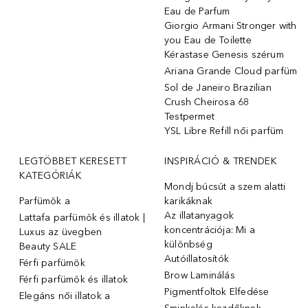
Eau de Parfum
Giorgio Armani Stronger with
you Eau de Toilette
Kérastase Genesis szérum
Ariana Grande Cloud parfüm
Sol de Janeiro Brazilian
Crush Cheirosa 68
Testpermet
YSL Libre Refill női parfüm
LEGTÖBBET KERESETT
INSPIRÁCIÓ & TRENDEK
KATEGÓRIÁK
Mondj búcsút a szem alatti
Parfümök ️a
karikáknak
Az illatanyagok
Lattafa parfümök és illatok |
koncentrációja: Mi a
Luxus az üvegben
különbség
Beauty SALE
Autóillatosítók
Férfi parfümök
Brow Laminálás
Férfi parfümök és illatok
Pigmentfoltok Elfedése
Elegáns női illatok ️a