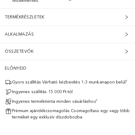
festékmentes
TERMÉKRÉSZLETEK
ALKALMAZÁS
ÖSSZETEVŐK
ELŐNYEID
Gyors szállítás Várható kézbesítés 1-3 munkanapon belül¹
Ingyenes szállítás 15 000 Ft-tól
Ingyenes termékminta minden vásárláshoz¹
Prémium ajándékcsomagolás Csomagoltass egy vagy több
terméket egy exkluzív díszdobozba