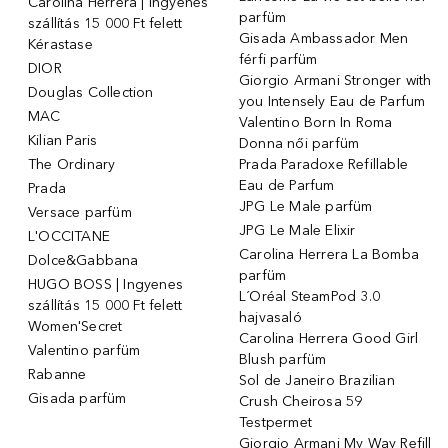
Carolina Herrera | Ingyenes
parfüm
szállítás 15 000 Ft felett
Gisada Ambassador Men
Kérastase
férfi parfüm
DIOR
Giorgio Armani Stronger with
Douglas Collection
you Intensely Eau de Parfum
MAC
Valentino Born In Roma
Kilian Paris
Donna női parfüm
The Ordinary
Prada Paradoxe Refillable
Eau de Parfum
Prada
JPG Le Male parfüm
Versace parfüm
JPG Le Male Elixir
L'OCCITANE
Carolina Herrera La Bomba
Dolce&Gabbana
parfüm
HUGO BOSS | Ingyenes
L´Oréal SteamPod 3.0
szállítás 15 000 Ft felett
hajvasaló
Women'Secret
Carolina Herrera Good Girl
Valentino parfüm
Blush parfüm
Rabanne
Sol de Janeiro Brazilian
Gisada parfüm
Crush Cheirosa 59
Testpermet
Giorgio Armani My Way Refill