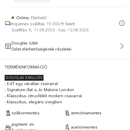
Online
:
Elérhető
Ingyenes szállítás 15 000 Ft felett
Szállítás: K, 11.08.2026 - Sze, 12.08.2026
Douglas üzlet
Üzlet elérhetőségének részletei
KOSÁRBA HELYEZÉS
TERMÉKINFORMÁCIÓ
DOUGLAS EXKLUZÍV
EdT egy váratlan csavarral
Signature illat a Jo Malone London
Klasszikus citrusfélék modern csavarral
klasszikus, elegáns üvegben
szilikonmentes
ammóniamentes
pigment- és
acetonmentes