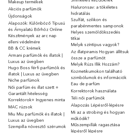
Sminkelés kezdőknek
Makeup termékek
Hialuronsav: a tökéletes
Akciós parfümök
hidratálás
Újdonságok
Szulfát, szilikon és
Alapozók: Különböző Típusú
parabénmentes samponok
és Árnyalatú Bőrhöz Online
Helyes szemöldökszedés
Készítmények az arc nap
titkai
elleni védelmére
Melyik színtípus vagyok?
BB & CC krémek
Az illatpiramis Hogyan állítsuk
Armani parfümök és illatok |
össze a parfümöt
Luxus az üvegben
Melyik Rúzs Illik Hozzám?
Hugo Boss férfi parfümök és
Kozmetikumokon található
illatok | Luxus az üvegben
szimbólumok és információk
Niche parfümok
Eau de parfüm
Női parfüm és illat szett ⭐
Korrektorok használata
Garantált hitelesség
Téli női parfümök
Korrektorok⭐ Ingyenes minta
Alapozás Lépésről-lépésre
MAC rúzsok
Mi az a strobing és hogyan
Miu Miu parfümök és illatok |
működik?
Luxus az üvegben
Műszempillák ragasztása
Szempilla növesztő szérumok
lépésről lépésre