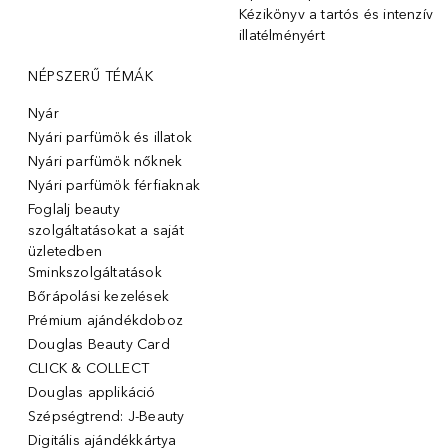
Kézikönyv a tartós és intenzív
illatélményért
NÉPSZERŰ TÉMÁK
Nyár
Nyári parfümök és illatok
Nyári parfümök nőknek
Nyári parfümök férfiaknak
Foglalj beauty
szolgáltatásokat a saját
üzletedben
Sminkszolgáltatások
Bőrápolási kezelések
Prémium ajándékdoboz
Douglas Beauty Card
CLICK & COLLECT
Douglas applikáció
Szépségtrend: J-Beauty
Digitális ajándékkártya