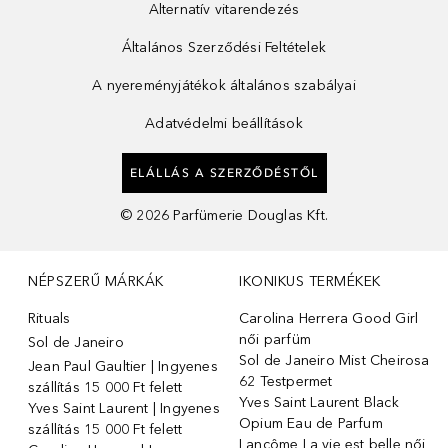
Alternatív vitarendezés
Általános Szerződési Feltételek
A nyereményjátékok általános szabályai
Adatvédelmi beállítások
ELÁLLÁS A SZERZŐDÉSTŐL
©
2026
Parfümerie Douglas Kft.
NÉPSZERŰ MÁRKÁK
IKONIKUS TERMÉKEK
Rituals
Carolina Herrera Good Girl
női parfüm
Sol de Janeiro
Sol de Janeiro Mist Cheirosa
Jean Paul Gaultier | Ingyenes
62 Testpermet
szállítás 15 000 Ft felett
Yves Saint Laurent Black
Yves Saint Laurent | Ingyenes
Opium Eau de Parfum
szállítás 15 000 Ft felett
Lancôme La vie est belle női