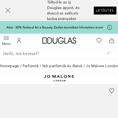
Töltsd le az új
[navigation.slideout.screenreader]
Douglas appot, és
LETÖLTÉS
élvezd az exkluzív
kedvezményeket.
Akár -30% Fedezd fel a Beauty Outlet termékeit hihetetlen áron!
A Douglas Főoldalra
A kívánság
Menü megnyitása
A fiókomhoz
Kos
Menü
Menj vissza
Keresés végrehajtása
Homepage
Parfümök
Női parfümök és illatok
Jo Malone London