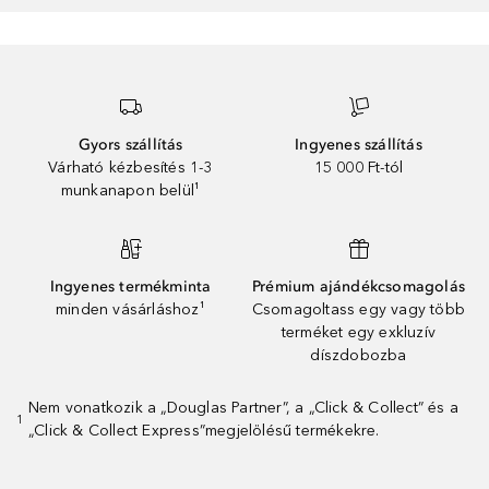
Gyors szállítás
Ingyenes szállítás
Várható kézbesítés 1-3
15 000 Ft-tól
munkanapon belül¹
Ingyenes termékminta
Prémium ajándékcsomagolás
minden vásárláshoz¹
Csomagoltass egy vagy több
terméket egy exkluzív
díszdobozba
Nem vonatkozik a „Douglas Partner”, a „Click & Collect” és a
1
„Click & Collect Express”megjelölésű termékekre.