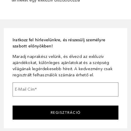
terméket egy exkluzív díszdobozba
Iratkozz fel hírlevelünkre, és részesülj személyre
szabott előnyökben!
Maradj naprakész velünk, és élvezd az exkluzív
ajándékokat, különleges ajánlatokat és a szépség
világának legérdekesebb híreit. A kedvezmény csak
regisztrált felhasználók számára érhető el.
E-Mail Cím
*
REGISZTRÁCIÓ