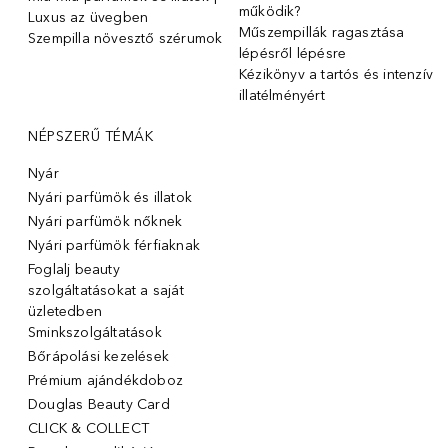
működik?
Luxus az üvegben
Műszempillák ragasztása
Szempilla növesztő szérumok
lépésről lépésre
Kézikönyv a tartós és intenzív
illatélményért
NÉPSZERŰ TÉMÁK
Nyár
Nyári parfümök és illatok
Nyári parfümök nőknek
Nyári parfümök férfiaknak
Foglalj beauty
szolgáltatásokat a saját
üzletedben
Sminkszolgáltatások
Bőrápolási kezelések
Prémium ajándékdoboz
Douglas Beauty Card
CLICK & COLLECT