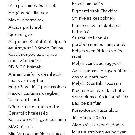
Brow Laminálás
Férfi parfümök és illatok
Pigmentfoltok Elfedése
Elegáns női illatok ️a
Sminkelés kezdőknek
Makeup termékek
Hialuronsav: a tökéletes
Akciós parfümök
hidratálás
Újdonságok
Szulfát, szilikon és
Alapozók: Különböző Típusú
parabénmentes samponok
és Árnyalatú Bőrhöz Online
Helyes szemöldökszedés
Készítmények az arc nap
titkai
elleni védelmére
Melyik színtípus vagyok?
BB & CC krémek
Az illatpiramis Hogyan állítsuk
Armani parfümök és illatok |
össze a parfümöt
Luxus az üvegben
Melyik Rúzs Illik Hozzám?
Hugo Boss férfi parfümök és
Kozmetikumokon található
illatok | Luxus az üvegben
szimbólumok és információk
Niche parfümok
Eau de parfüm
Női parfüm és illat szett ⭐
Korrektorok használata
Garantált hitelesség
Téli női parfümök
Korrektorok⭐ Ingyenes minta
Alapozás Lépésről-lépésre
MAC rúzsok
Mi az a strobing és hogyan
Miu Miu parfümök és illatok |