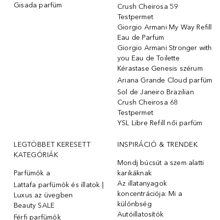
Gisada parfüm
Crush Cheirosa 59
Testpermet
Giorgio Armani My Way Refill
Eau de Parfum
Giorgio Armani Stronger with
you Eau de Toilette
Kérastase Genesis szérum
Ariana Grande Cloud parfüm
Sol de Janeiro Brazilian
Crush Cheirosa 68
Testpermet
YSL Libre Refill női parfüm
LEGTÖBBET KERESETT
INSPIRÁCIÓ & TRENDEK
KATEGÓRIÁK
Mondj búcsút a szem alatti
Parfümök ️a
karikáknak
Az illatanyagok
Lattafa parfümök és illatok |
koncentrációja: Mi a
Luxus az üvegben
különbség
Beauty SALE
Autóillatosítók
Férfi parfümök