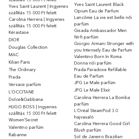
Yves Saint Laurent Black
Yves Saint Laurent | Ingyenes
Opium Eau de Parfum
szállítás 15 000 Ft felett
Lancôme La vie est belle női
Carolina Herrera | Ingyenes
parfüm
szállítás 15 000 Ft felett
Gisada Ambassador Men
Kérastase
férfi parfüm
DIOR
Giorgio Armani Stronger with
Douglas Collection
you Intensely Eau de Parfum
MAC
Valentino Born In Roma
Kilian Paris
Donna női parfüm
The Ordinary
Prada Paradoxe Refillable
Eau de Parfum
Prada
JPG Le Male parfüm
Versace parfüm
JPG Le Male Elixir
L'OCCITANE
Carolina Herrera La Bomba
Dolce&Gabbana
parfüm
HUGO BOSS | Ingyenes
L´Oréal SteamPod 3.0
szállítás 15 000 Ft felett
hajvasaló
Women'Secret
Carolina Herrera Good Girl
Valentino parfüm
Blush parfüm
Rabanne
Sol de Janeiro Brazilian