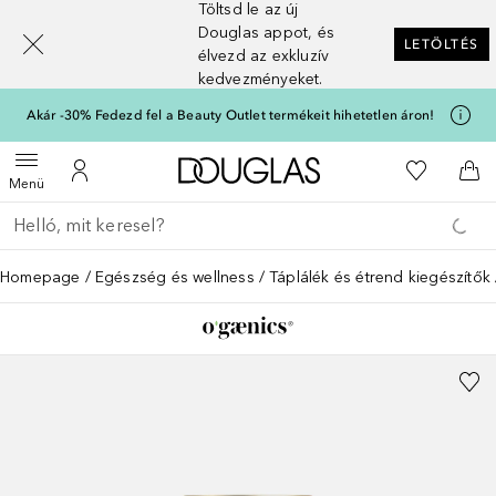
Töltsd le az új
[navigation.slideout.screenreader]
Douglas appot, és
LETÖLTÉS
élvezd az exkluzív
kedvezményeket.
Akár -30% Fedezd fel a Beauty Outlet termékeit hihetetlen áron!
A Douglas Főoldalra
A kívánság
Menü megnyitása
A fiókomhoz
Kos
Menü
Menj vissza
Keresés végrehajtása
Homepage
Egészség és wellness
Táplálék és étrend kiegészítők