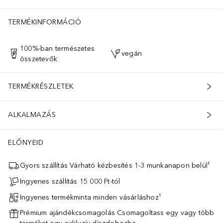
TERMÉKINFORMÁCIÓ
100%-ban természetes
vegán
összetevők
TERMÉKRÉSZLETEK
ALKALMAZÁS
ELŐNYEID
Gyors szállítás Várható kézbesítés 1-3 munkanapon belül¹
Ingyenes szállítás 15 000 Ft-tól
Ingyenes termékminta minden vásárláshoz¹
Prémium ajándékcsomagolás Csomagoltass egy vagy több