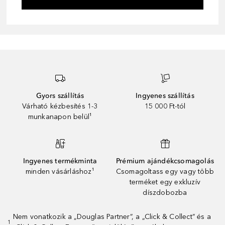
Gyors szállítás
Ingyenes szállítás
Várható kézbesítés 1-3
15 000 Ft-tól
munkanapon belül¹
Ingyenes termékminta
Prémium ajándékcsomagolás
minden vásárláshoz¹
Csomagoltass egy vagy több
terméket egy exkluzív
díszdobozba
Nem vonatkozik a „Douglas Partner”, a „Click & Collect” és a
1