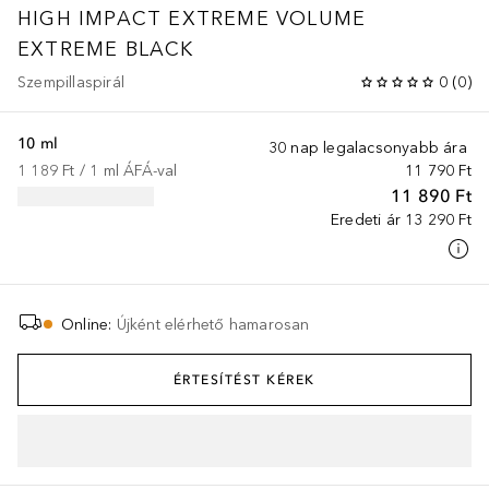
HIGH IMPACT EXTREME VOLUME
EXTREME BLACK
Szempillaspirál
0
(
0
)
10 ml
30 nap legalacsonyabb ára
1 189 Ft
 / 
1
ml
ÁFÁ-val
11 790 Ft
11 890 Ft
Eredeti ár
13 290 Ft
Online
:
Újként elérhető hamarosan
ÉRTESÍTÉST KÉREK