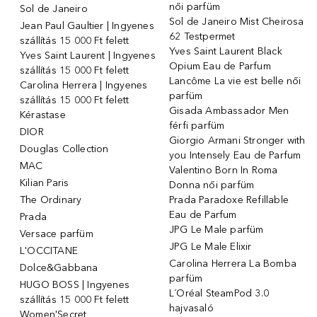
női parfüm
Sol de Janeiro
Sol de Janeiro Mist Cheirosa
Jean Paul Gaultier | Ingyenes
62 Testpermet
szállítás 15 000 Ft felett
Yves Saint Laurent Black
Yves Saint Laurent | Ingyenes
Opium Eau de Parfum
szállítás 15 000 Ft felett
Lancôme La vie est belle női
Carolina Herrera | Ingyenes
parfüm
szállítás 15 000 Ft felett
Gisada Ambassador Men
Kérastase
férfi parfüm
DIOR
Giorgio Armani Stronger with
Douglas Collection
you Intensely Eau de Parfum
MAC
Valentino Born In Roma
Kilian Paris
Donna női parfüm
The Ordinary
Prada Paradoxe Refillable
Eau de Parfum
Prada
JPG Le Male parfüm
Versace parfüm
JPG Le Male Elixir
L'OCCITANE
Carolina Herrera La Bomba
Dolce&Gabbana
parfüm
HUGO BOSS | Ingyenes
L´Oréal SteamPod 3.0
szállítás 15 000 Ft felett
hajvasaló
Women'Secret