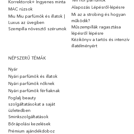
Téli női parfümök
Korrektorok⭐ Ingyenes minta
Alapozás Lépésről-lépésre
MAC rúzsok
Mi az a strobing és hogyan
Miu Miu parfümök és illatok |
működik?
Luxus az üvegben
Műszempillák ragasztása
Szempilla növesztő szérumok
lépésről lépésre
Kézikönyv a tartós és intenzív
illatélményért
NÉPSZERŰ TÉMÁK
Nyár
Nyári parfümök és illatok
Nyári parfümök nőknek
Nyári parfümök férfiaknak
Foglalj beauty
szolgáltatásokat a saját
üzletedben
Sminkszolgáltatások
Bőrápolási kezelések
Prémium ajándékdoboz