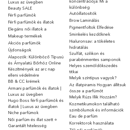
koncentrációja: Mi a
Luxus az üvegben
különbség
Beauty SALE
Autóillatosítók
Férfi parfümök
Brow Laminálás
Férfi parfümök és illatok
Pigmentfoltok Elfedése
Elegáns női illatok ️a
Sminkelés kezdőknek
Makeup termékek
Hialuronsav: a tökéletes
Akciós parfümök
hidratálás
Újdonságok
Szulfát, szilikon és
Alapozók: Különböző Típusú
parabénmentes samponok
és Árnyalatú Bőrhöz Online
Helyes szemöldökszedés
Készítmények az arc nap
titkai
elleni védelmére
Melyik színtípus vagyok?
BB & CC krémek
Az illatpiramis Hogyan állítsuk
Armani parfümök és illatok |
össze a parfümöt
Luxus az üvegben
Melyik Rúzs Illik Hozzám?
Hugo Boss férfi parfümök és
Kozmetikumokon található
illatok | Luxus az üvegben
szimbólumok és információk
Niche parfümok
Eau de parfüm
Női parfüm és illat szett ⭐
Korrektorok használata
Garantált hitelesség