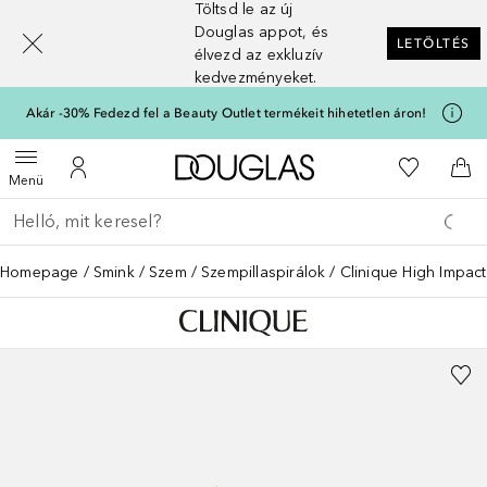
Töltsd le az új
[navigation.slideout.screenreader]
Douglas appot, és
LETÖLTÉS
élvezd az exkluzív
kedvezményeket.
Akár -30% Fedezd fel a Beauty Outlet termékeit hihetetlen áron!
A Douglas Főoldalra
A kívánság
Menü megnyitása
A fiókomhoz
Kos
Menü
Menj vissza
Keresés végrehajtása
Homepage
Smink
Szem
Szempillaspirálok
Clinique High Impac