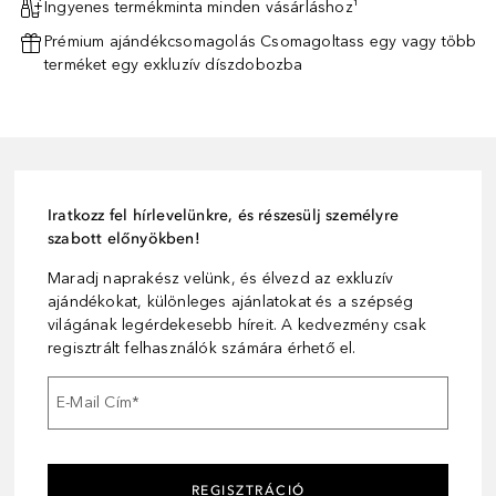
Ingyenes termékminta minden vásárláshoz¹
Prémium ajándékcsomagolás Csomagoltass egy vagy több
terméket egy exkluzív díszdobozba
Iratkozz fel hírlevelünkre, és részesülj személyre
szabott előnyökben!
Maradj naprakész velünk, és élvezd az exkluzív
ajándékokat, különleges ajánlatokat és a szépség
világának legérdekesebb híreit. A kedvezmény csak
regisztrált felhasználók számára érhető el.
E-Mail Cím
*
REGISZTRÁCIÓ