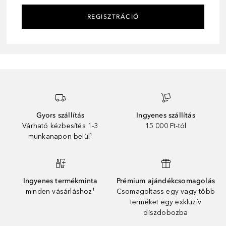
REGISZTRÁCIÓ
Gyors szállítás
Ingyenes szállítás
Várható kézbesítés 1-3
15 000 Ft-tól
munkanapon belül¹
Ingyenes termékminta
Prémium ajándékcsomagolás
minden vásárláshoz¹
Csomagoltass egy vagy több
terméket egy exkluzív
díszdobozba