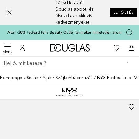
Töltsd le az új
[navigation.slideout.screenreader]
Douglas appot, és
LETÖLTÉS
élvezd az exkluzív
kedvezményeket.
Akár -30% Fedezd fel a Beauty Outlet termékeit hihetetlen áron!
A Douglas Főoldalra
A kívánság
Menü megnyitása
A fiókomhoz
Kos
Menü
Menj vissza
Keresés végrehajtása
Homepage
Smink
Ajak
Szájkontúrceruzák
NYX Professional Ma