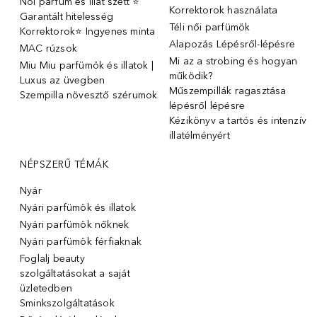
Női parfüm és illat szett ⭐
Korrektorok használata
Garantált hitelesség
Téli női parfümök
Korrektorok⭐ Ingyenes minta
Alapozás Lépésről-lépésre
MAC rúzsok
Mi az a strobing és hogyan
Miu Miu parfümök és illatok |
működik?
Luxus az üvegben
Műszempillák ragasztása
Szempilla növesztő szérumok
lépésről lépésre
Kézikönyv a tartós és intenzív
illatélményért
NÉPSZERŰ TÉMÁK
Nyár
Nyári parfümök és illatok
Nyári parfümök nőknek
Nyári parfümök férfiaknak
Foglalj beauty
szolgáltatásokat a saját
üzletedben
Sminkszolgáltatások