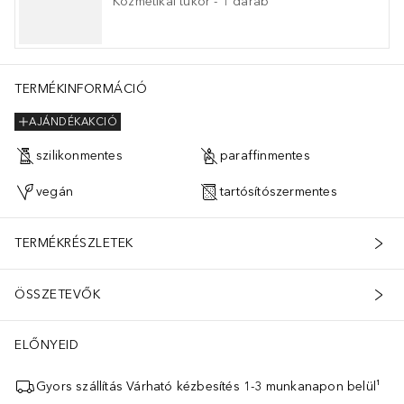
Kozmetikai tükör
-
1
darab
TERMÉKINFORMÁCIÓ
AJÁNDÉKAKCIÓ
szilikonmentes
paraffinmentes
vegán
tartósítószermentes
TERMÉKRÉSZLETEK
ÖSSZETEVŐK
ELŐNYEID
Gyors szállítás Várható kézbesítés 1-3 munkanapon belül¹