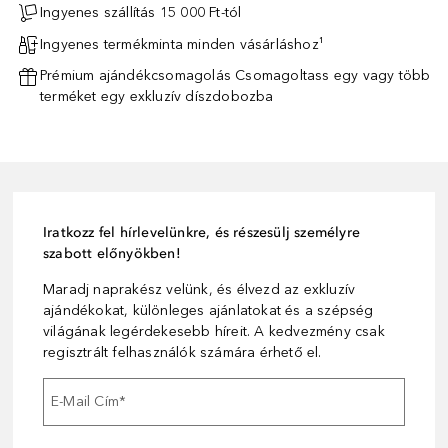
Ingyenes szállítás 15 000 Ft-tól
Ingyenes termékminta minden vásárláshoz¹
Prémium ajándékcsomagolás Csomagoltass egy vagy több
terméket egy exkluzív díszdobozba
Iratkozz fel hírlevelünkre, és részesülj személyre
szabott előnyökben!
Maradj naprakész velünk, és élvezd az exkluzív
ajándékokat, különleges ajánlatokat és a szépség
világának legérdekesebb híreit. A kedvezmény csak
regisztrált felhasználók számára érhető el.
E-Mail Cím
*