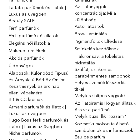
Parfümök ️a
karikáknak
Az illatanyagok
Lattafa parfümök és illatok |
koncentrációja: Mi a
Luxus az üvegben
különbség
Beauty SALE
Autóillatosítók
Férfi parfümök
Brow Laminálás
Férfi parfümök és illatok
Pigmentfoltok Elfedése
Elegáns női illatok ️a
Sminkelés kezdőknek
Makeup termékek
Hialuronsav: a tökéletes
Akciós parfümök
hidratálás
Újdonságok
Szulfát, szilikon és
Alapozók: Különböző Típusú
parabénmentes samponok
és Árnyalatú Bőrhöz Online
Helyes szemöldökszedés
Készítmények az arc nap
titkai
elleni védelmére
Melyik színtípus vagyok?
BB & CC krémek
Az illatpiramis Hogyan állítsuk
Armani parfümök és illatok |
össze a parfümöt
Luxus az üvegben
Melyik Rúzs Illik Hozzám?
Hugo Boss férfi parfümök és
Kozmetikumokon található
illatok | Luxus az üvegben
szimbólumok és információk
Niche parfümok
Eau de parfüm