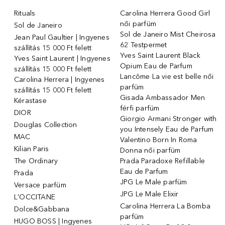
Rituals
Carolina Herrera Good Girl
női parfüm
Sol de Janeiro
Sol de Janeiro Mist Cheirosa
Jean Paul Gaultier | Ingyenes
62 Testpermet
szállítás 15 000 Ft felett
Yves Saint Laurent Black
Yves Saint Laurent | Ingyenes
Opium Eau de Parfum
szállítás 15 000 Ft felett
Lancôme La vie est belle női
Carolina Herrera | Ingyenes
parfüm
szállítás 15 000 Ft felett
Gisada Ambassador Men
Kérastase
férfi parfüm
DIOR
Giorgio Armani Stronger with
Douglas Collection
you Intensely Eau de Parfum
MAC
Valentino Born In Roma
Kilian Paris
Donna női parfüm
The Ordinary
Prada Paradoxe Refillable
Eau de Parfum
Prada
JPG Le Male parfüm
Versace parfüm
JPG Le Male Elixir
L'OCCITANE
Carolina Herrera La Bomba
Dolce&Gabbana
parfüm
HUGO BOSS | Ingyenes