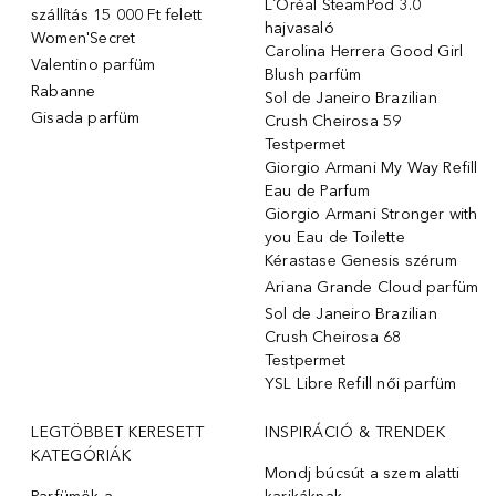
L´Oréal SteamPod 3.0
szállítás 15 000 Ft felett
hajvasaló
Women'Secret
Carolina Herrera Good Girl
Valentino parfüm
Blush parfüm
Rabanne
Sol de Janeiro Brazilian
Gisada parfüm
Crush Cheirosa 59
Testpermet
Giorgio Armani My Way Refill
Eau de Parfum
Giorgio Armani Stronger with
you Eau de Toilette
Kérastase Genesis szérum
Ariana Grande Cloud parfüm
Sol de Janeiro Brazilian
Crush Cheirosa 68
Testpermet
YSL Libre Refill női parfüm
LEGTÖBBET KERESETT
INSPIRÁCIÓ & TRENDEK
KATEGÓRIÁK
Mondj búcsút a szem alatti