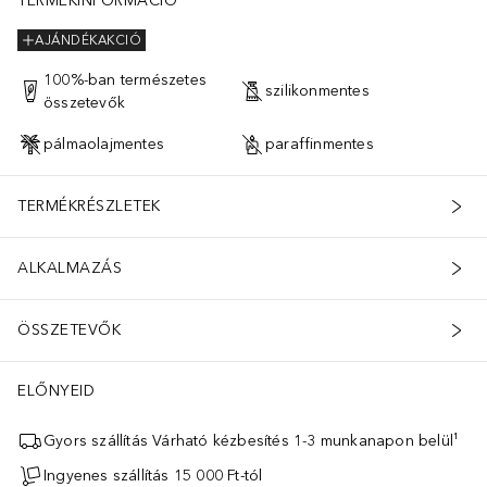
TERMÉKINFORMÁCIÓ
AJÁNDÉKAKCIÓ
100%-ban természetes
szilikonmentes
összetevők
pálmaolajmentes
paraffinmentes
TERMÉKRÉSZLETEK
ALKALMAZÁS
ÖSSZETEVŐK
ELŐNYEID
Gyors szállítás Várható kézbesítés 1-3 munkanapon belül¹
Ingyenes szállítás 15 000 Ft-tól