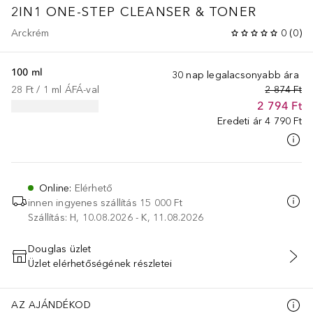
2IN1 ONE-STEP CLEANSER & TONER
Arckrém
0
(
0
)
100 ml
30 nap legalacsonyabb ára
28 Ft
 / 
1
ml
ÁFÁ-val
2 874 Ft
2 794 Ft
Eredeti ár
4 790 Ft
Online
:
Elérhető
innen ingyenes szállítás
15 000 Ft
Szállítás: H, 10.08.2026 - K, 11.08.2026
Douglas üzlet
Üzlet elérhetőségének részletei
KOSÁRBA HELYEZÉS
AZ AJÁNDÉKOD