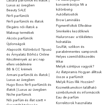
Lattafa parfümök és illatok |
koncentrációja: Mi a
Luxus az üvegben
különbség
Beauty SALE
Autóillatosítók
Férfi parfümök
Brow Laminálás
Férfi parfümök és illatok
Pigmentfoltok Elfedése
Elegáns női illatok ️a
Sminkelés kezdőknek
Makeup termékek
Hialuronsav: a tökéletes
Akciós parfümök
hidratálás
Újdonságok
Szulfát, szilikon és
Alapozók: Különböző Típusú
parabénmentes samponok
és Árnyalatú Bőrhöz Online
Helyes szemöldökszedés
Készítmények az arc nap
titkai
elleni védelmére
Melyik színtípus vagyok?
BB & CC krémek
Az illatpiramis Hogyan állítsuk
Armani parfümök és illatok |
össze a parfümöt
Luxus az üvegben
Melyik Rúzs Illik Hozzám?
Hugo Boss férfi parfümök és
Kozmetikumokon található
illatok | Luxus az üvegben
szimbólumok és információk
Niche parfümok
Eau de parfüm
Női parfüm és illat szett ⭐
Korrektorok használata