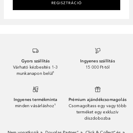
REGISZTRÁCIÓ
Gyors szállítás
Ingyenes szállítás
Várható kézbesítés 1-3
15 000 Ft-tól
munkanapon belül¹
Ingyenes termékminta
Prémium ajándékcsomagolás
minden vásárláshoz¹
Csomagoltass egy vagy több
terméket egy exkluzív
díszdobozba
Nem vonatkozik a „Douglas Partner”, a „Click & Collect” és a