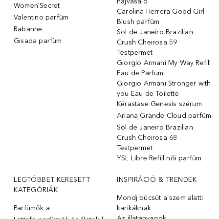
hajvasaló
Women'Secret
Carolina Herrera Good Girl
Valentino parfüm
Blush parfüm
Rabanne
Sol de Janeiro Brazilian
Gisada parfüm
Crush Cheirosa 59
Testpermet
Giorgio Armani My Way Refill
Eau de Parfum
Giorgio Armani Stronger with
you Eau de Toilette
Kérastase Genesis szérum
Ariana Grande Cloud parfüm
Sol de Janeiro Brazilian
Crush Cheirosa 68
Testpermet
YSL Libre Refill női parfüm
LEGTÖBBET KERESETT
INSPIRÁCIÓ & TRENDEK
KATEGÓRIÁK
Mondj búcsút a szem alatti
Parfümök ️a
karikáknak
Az illatanyagok