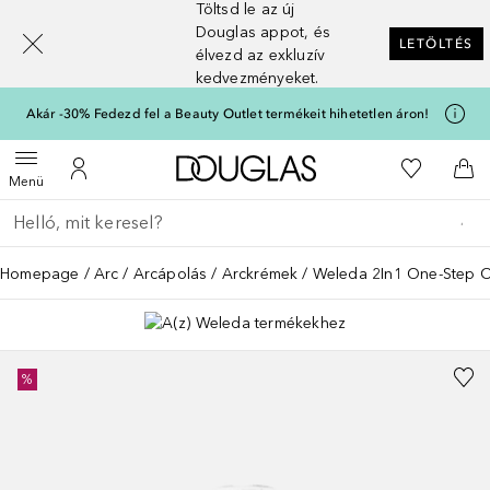
Töltsd le az új
[navigation.slideout.screenreader]
Douglas appot, és
LETÖLTÉS
élvezd az exkluzív
kedvezményeket.
Akár -30% Fedezd fel a Beauty Outlet termékeit hihetetlen áron!
A Douglas Főoldalra
A kívánság
Menü megnyitása
A fiókomhoz
Kos
Menü
Menj vissza
Keresés végrehajtása
Homepage
Arc
Arcápolás
Arckrémek
Weleda 2In1 One-Step C
%