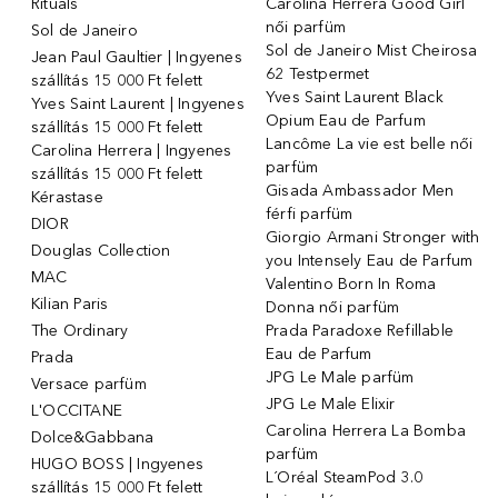
Rituals
Carolina Herrera Good Girl
női parfüm
Sol de Janeiro
Sol de Janeiro Mist Cheirosa
Jean Paul Gaultier | Ingyenes
62 Testpermet
szállítás 15 000 Ft felett
Yves Saint Laurent Black
Yves Saint Laurent | Ingyenes
Opium Eau de Parfum
szállítás 15 000 Ft felett
Lancôme La vie est belle női
Carolina Herrera | Ingyenes
parfüm
szállítás 15 000 Ft felett
Gisada Ambassador Men
Kérastase
férfi parfüm
DIOR
Giorgio Armani Stronger with
Douglas Collection
you Intensely Eau de Parfum
MAC
Valentino Born In Roma
Kilian Paris
Donna női parfüm
The Ordinary
Prada Paradoxe Refillable
Eau de Parfum
Prada
JPG Le Male parfüm
Versace parfüm
JPG Le Male Elixir
L'OCCITANE
Carolina Herrera La Bomba
Dolce&Gabbana
parfüm
HUGO BOSS | Ingyenes
L´Oréal SteamPod 3.0
szállítás 15 000 Ft felett