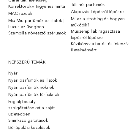
Garantált hitelesség
Téli női parfümök
Korrektorok⭐ Ingyenes minta
Alapozás Lépésről-lépésre
MAC rúzsok
Mi az a strobing és hogyan
Miu Miu parfümök és illatok |
működik?
Luxus az üvegben
Műszempillák ragasztása
Szempilla növesztő szérumok
lépésről lépésre
Kézikönyv a tartós és intenzív
illatélményért
NÉPSZERŰ TÉMÁK
Nyár
Nyári parfümök és illatok
Nyári parfümök nőknek
Nyári parfümök férfiaknak
Foglalj beauty
szolgáltatásokat a saját
üzletedben
Sminkszolgáltatások
Bőrápolási kezelések