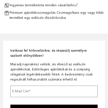
Ingyenes termékminta minden vásárláshoz¹
Prémium ajándékcsomagolás Csomagoltass egy vagy több
terméket egy exkluzív díszdobozba
Iratkozz fel hírlevelünkre, és részesülj személyre
szabott előnyökben!
Maradj naprakész velünk, és élvezd az exkluzív
ajándékokat, különleges ajánlatokat és a szépség
világának legérdekesebb híreit. A kedvezmény csak
regisztrált felhasználók számára érhető el.
E-Mail Cím
*