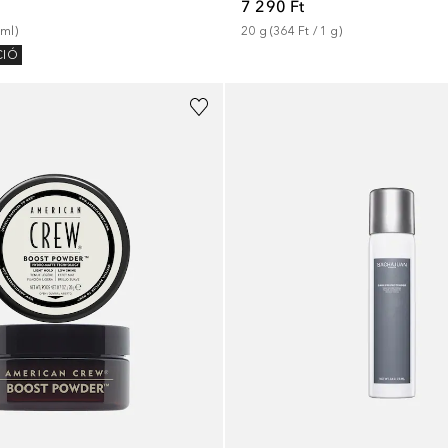
7 290 Ft
ml
)
20
g
 (
364 Ft
 / 
1
g
)
CIÓ