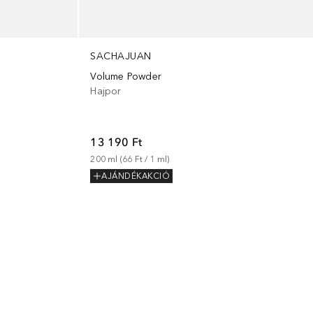
SACHAJUAN
Volume Powder
Hajpor
13 190 Ft
200
ml
 (
66 Ft
 / 
1
ml
)
AJÁNDÉKAKCIÓ