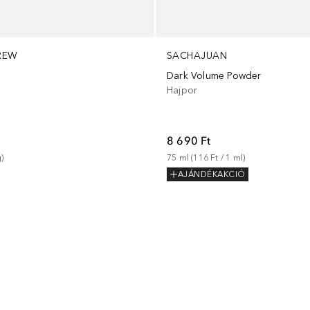
REW
SACHAJUAN
Dark Volume Powder
Hajpor
8 690 Ft
g
)
75
ml
 (
116 Ft
 / 
1
ml
)
AJÁNDÉKAKCIÓ