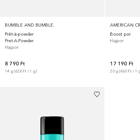
BUMBLE AND BUMBLE.
AMERICAN C
Prêt-à-powder
Boost por
Pret-A-Powder
Hajpor
Hajpor
8 790 Ft
17 190 Ft
14
g
 (
628 Ft
 / 
1
g
)
20
g
 (
860 Ft
 / 
1