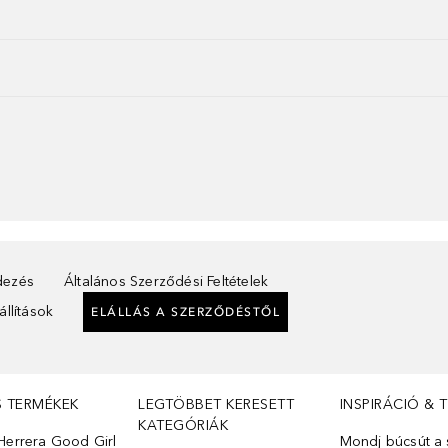
ndezés
Általános Szerződési Feltételek
llítások
ELÁLLÁS A SZERZŐDÉSTŐL
S TERMÉKEK
LEGTÖBBET KERESETT
INSPIRÁCIÓ & 
KATEGÓRIÁK
Herrera Good Girl
Mondj búcsút a s