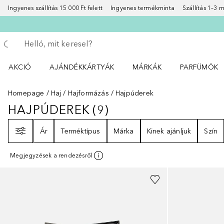
Ingyenes szállítás 15 000 Ft felett
Ingyenes termékminta
Szállítás 1–3
Menj vissza
Keresés végrehajtása
AKCIÓ
AJÁNDÉKKÁRTYÁK
MÁRKÁK
PARFÜMÖK
Nyisd meg a(z) Akció menüt
Nyisd meg a(z) MÁRKÁK me
Nyisd meg a(
Homepage
Haj
Hajformázás
Hajpúderek
HAJPÚDEREK
(
9
)
HAJPÚDEREK
9
EREDMÉNYEK
Szűrő
Ár
Terméktípus
Márka
Kinek ajánljuk
Szín
Megjegyzések a rendezésről
+
4