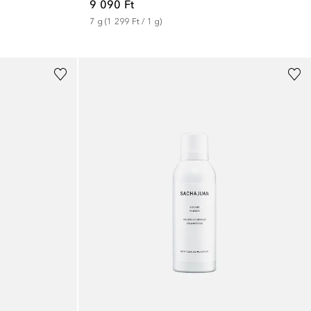
9 090 Ft
7
g
 (
1 299 Ft
 / 
1
g
)