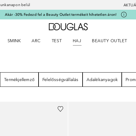
 munkanapon belül
AKTUÁ
Akár -30% Fedezd fel a Beauty Outlet termékeit hihetetlen áron!
A Douglas Főoldalra
SMINK
ARC
TEST
HAJ
BEAUTY OUTLET
nüt
z) Parfümök menüt
Nyisd meg a(z) Smink menüt
Nyisd meg a(z) Arc menüt
Nyisd meg a(z) Test menüt
Nyisd meg a(z) Haj menüt
Termékjellemző
Felelősségvállalás
Adalékanyagok
Prom