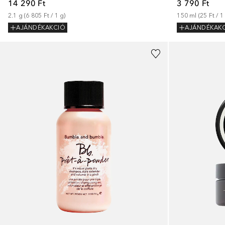
14 290 Ft
3 790 Ft
2.1
g
 (
6 805 Ft
 / 
1
g
)
150
ml
 (
25 Ft
 / 
1
AJÁNDÉKAKCIÓ
AJÁNDÉKAK