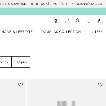
LIS KIADVÁNYUNK
DOUGLAS KÁRTYA
ÜZLETEK
AJÁNDÉKAKCIÓK
A kívánság
Az üzletkeresőhöz
A fiókomhoz
Kos
HOME & LIFESTYLE
DOUGLAS COLLECTION
ÚJ TERMÉ
Nyisd meg a(z) HOME & LIFESTYLE menüt
Nyisd meg a(z) Douglas Collection menüt
Nyisd meg 
óciók
Hajtípus