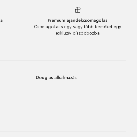
ta
Prémium ajándékcsomagolás
¹
Csomagoltass egy vagy több terméket egy
exkluzív díszdobozba
Douglas alkalmazás