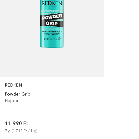
REDKEN
Powder Grip
Hajpor
11 990 Ft
7
g
 (
1 713 Ft
 / 
1
g
)