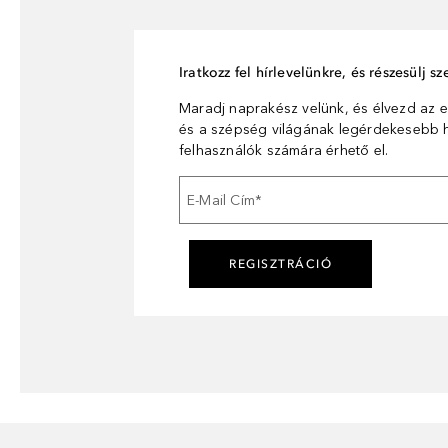
Iratkozz fel hírlevelünkre, és részesülj 
Maradj naprakész velünk, és élvezd az e
és a szépség világának legérdekesebb hí
felhasználók számára érhető el.
E-Mail Cím
*
REGISZTRÁCIÓ