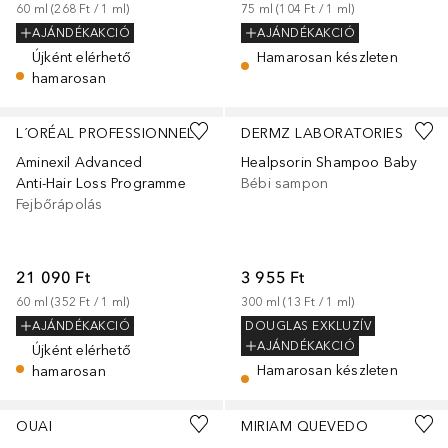
60
ml
 (
268 Ft
 / 
1
ml
)
75
ml
 (
104 Ft
 / 
1
ml
)
AJÁNDÉKAKCIÓ
AJÁNDÉKAKCIÓ
Újként elérhető
Hamarosan készleten
hamarosan
L´ORÉAL PROFESSIONNEL
DERMZ LABORATORIES
Aminexil Advanced
Healpsorin Shampoo Baby
Anti-Hair Loss Programme
Bébi sampon
Fejbőrápolás
21 090 Ft
3 955 Ft
60
ml
 (
352 Ft
 / 
1
ml
)
300
ml
 (
13 Ft
 / 
1
ml
)
AJÁNDÉKAKCIÓ
DOUGLAS EXKLUZÍV
AJÁNDÉKAKCIÓ
Újként elérhető
Hamarosan készleten
hamarosan
OUAI
MIRIAM QUEVEDO