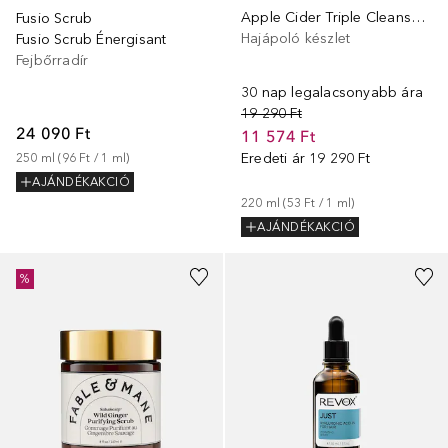
Apple Cider Triple Cleanse Scalp Scrub
Fusio Scrub
Hajápoló készlet
Fusio Scrub Énergisant
Fejbőrradír
30 nap legalacsonyabb ára
19 290 Ft
24 090 Ft
11 574 Ft
Eredeti ár
19 290 Ft
250
ml
 (
96 Ft
 / 
1
ml
)
AJÁNDÉKAKCIÓ
220
ml
 (
53 Ft
 / 
1
ml
)
AJÁNDÉKAKCIÓ
%