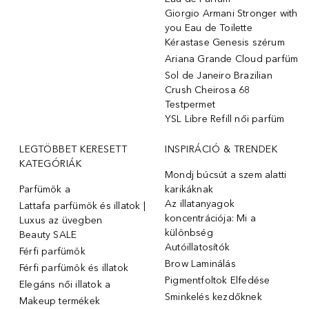
Giorgio Armani Stronger with
you Eau de Toilette
Kérastase Genesis szérum
Ariana Grande Cloud parfüm
Sol de Janeiro Brazilian
Crush Cheirosa 68
Testpermet
YSL Libre Refill női parfüm
LEGTÖBBET KERESETT
INSPIRÁCIÓ & TRENDEK
KATEGÓRIÁK
Mondj búcsút a szem alatti
Parfümök ️a
karikáknak
Az illatanyagok
Lattafa parfümök és illatok |
koncentrációja: Mi a
Luxus az üvegben
különbség
Beauty SALE
Autóillatosítók
Férfi parfümök
Brow Laminálás
Férfi parfümök és illatok
Pigmentfoltok Elfedése
Elegáns női illatok ️a
Sminkelés kezdőknek
Makeup termékek