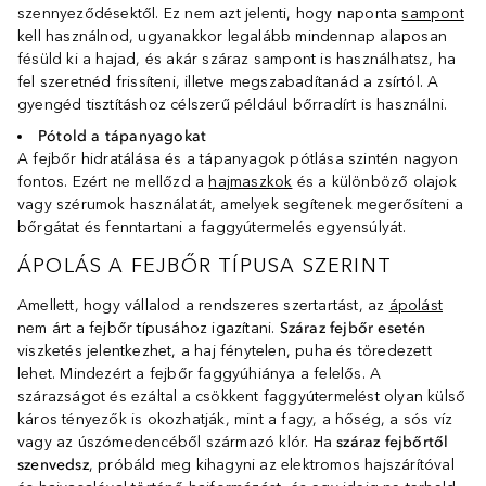
szennyeződésektől. Ez nem azt jelenti, hogy naponta
sampont
kell használnod, ugyanakkor legalább mindennap alaposan
fésüld ki a hajad, és akár száraz sampont is használhatsz, ha
fel szeretnéd frissíteni, illetve megszabadítanád a zsírtól. A
gyengéd tisztításhoz célszerű például bőrradírt is használni.
Pótold a tápanyagokat
A fejbőr hidratálása és a tápanyagok pótlása szintén nagyon
fontos. Ezért ne mellőzd a
hajmaszkok
és a különböző olajok
vagy szérumok használatát, amelyek segítenek megerősíteni a
bőrgátat és fenntartani a faggyútermelés egyensúlyát.
ÁPOLÁS A FEJBŐR TÍPUSA SZERINT
Amellett, hogy vállalod a rendszeres szertartást, az
ápolást
nem árt a fejbőr típusához igazítani.
Száraz fejbőr esetén
viszketés jelentkezhet, a haj fénytelen, puha és töredezett
lehet. Mindezért a fejbőr faggyúhiánya a felelős. A
szárazságot és ezáltal a csökkent faggyútermelést olyan külső
káros tényezők is okozhatják, mint a fagy, a hőség, a sós víz
vagy az úszómedencéből származó klór. Ha
száraz fejbőrtől
szenvedsz
, próbáld meg kihagyni az elektromos hajszárítóval