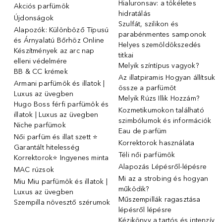
Hialuronsav: a tökéletes
Akciós parfümök
hidratálás
Újdonságok
Szulfát, szilikon és
Alapozók: Különböző Típusú
parabénmentes samponok
és Árnyalatú Bőrhöz Online
Helyes szemöldökszedés
Készítmények az arc nap
titkai
elleni védelmére
Melyik színtípus vagyok?
BB & CC krémek
Az illatpiramis Hogyan állítsuk
Armani parfümök és illatok |
össze a parfümöt
Luxus az üvegben
Melyik Rúzs Illik Hozzám?
Hugo Boss férfi parfümök és
Kozmetikumokon található
illatok | Luxus az üvegben
szimbólumok és információk
Niche parfümok
Eau de parfüm
Női parfüm és illat szett ⭐
Korrektorok használata
Garantált hitelesség
Téli női parfümök
Korrektorok⭐ Ingyenes minta
Alapozás Lépésről-lépésre
MAC rúzsok
Mi az a strobing és hogyan
Miu Miu parfümök és illatok |
működik?
Luxus az üvegben
Műszempillák ragasztása
Szempilla növesztő szérumok
lépésről lépésre
Kézikönyv a tartós és intenzív