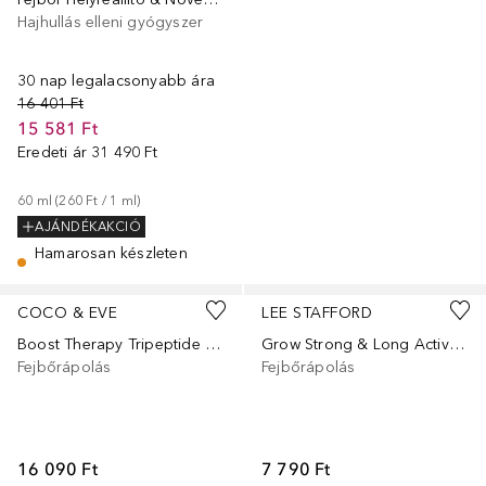
Hajhullás elleni gyógyszer
30 nap legalacsonyabb ára
16 401 Ft
15 581 Ft
Eredeti ár
31 490 Ft
60
ml
 (
260 Ft
 / 
1
ml
)
AJÁNDÉKAKCIÓ
Hamarosan készleten
COCO & EVE
LEE STAFFORD
Boost Therapy Tripeptide Hair Density Serum 50ml
Grow Strong & Long Activation Scalp Serum
Fejbőrápolás
Fejbőrápolás
16 090 Ft
7 790 Ft