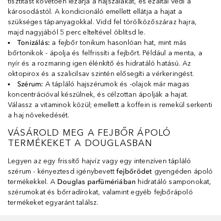
tisztítást követően lezárja a hajszálakat, és ezáltal védi a
károsodástól. A kondicionáló emellett ellátja a hajat a
szükséges tápanyagokkal. Vidd fel törölközőszáraz hajra,
majd nagyjából 5 perc elteltével öblítsd le.
Tonizálás:
a fejbőr tonikum hasonlóan hat, mint más
bőrtonikok - ápolja és felfrissíti a fejbőrt. Például a menta, a
nyír és a rozmaring igen élénkítő és hidratáló hatású. Az
oktopirox és a szalicilsav szintén elősegíti a vérkeringést.
Szérum:
A tápláló hajszérumok és -olajok már magas
koncentrációval készülnek, és célzottan ápolják a hajat.
Válassz a vitaminok közül; emellett a koffein is remekül serkenti
a haj növekedését.
VÁSÁROLD MEG A FEJBŐR ÁPOLÓ
TERMÉKEKET A DOUGLASBAN
Legyen az egy frissítő hajvíz vagy egy intenzíven tápláló
szérum - kényeztesd igénybevett
fejbőrödet
gyengéden ápoló
termékekkel. A
Douglas parfümériában
hidratáló samponokat,
szérumokat és bőrradírokat, valamint egyéb fejbőrápoló
termékeket egyaránt találsz.