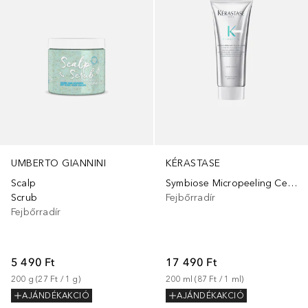
UMBERTO GIANNINI
KÉRASTASE
Scalp
Symbiose Micropeeling Cellulaire
Scrub
Fejbőrradír
Fejbőrradír
5 490 Ft
17 490 Ft
200
g
 (
27 Ft
 / 
1
g
)
200
ml
 (
87 Ft
 / 
1
ml
)
AJÁNDÉKAKCIÓ
AJÁNDÉKAKCIÓ