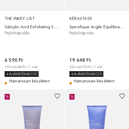
THE INKEY LIST
KÉRASTASE
Salicylic Acid Exfoliating Scalp Treatment
Specifique Argile Equilibrante
Fejbőrápolás
Fejbőrápolás
6 590 Ft
19 648 Ft
150
ml
 (
44 Ft
 / 
1
ml
)
250
ml
 (
79 Ft
 / 
1
ml
)
AJÁNDÉKAKCIÓ
AJÁNDÉKAKCIÓ
Hamarosan készleten
Hamarosan készleten
%
%