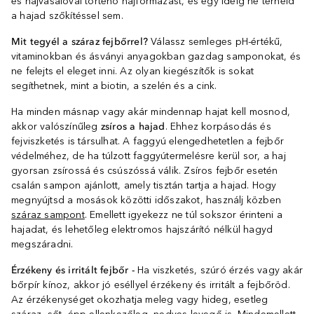
és hajvasalóval történő hajformázást, és egy ideig ne terheld
a hajad szőkítéssel sem.
Mit tegyél a száraz fejbőrrel?
Válassz semleges pH-értékű,
vitaminokban és ásványi anyagokban gazdag samponokat, és
ne felejts el eleget inni. Az olyan kiegészítők is sokat
segíthetnek, mint a biotin, a szelén és a cink.
Ha minden másnap vagy akár mindennap hajat kell mosnod,
akkor valószínűleg
zsíros a hajad
. Ehhez korpásodás és
fejviszketés is társulhat. A faggyú elengedhetetlen a fejbőr
védelméhez, de ha túlzott faggyútermelésre kerül sor, a haj
gyorsan zsírossá és csúszóssá válik. Zsíros fejbőr esetén
csalán sampon ajánlott, amely tisztán tartja a hajad. Hogy
megnyújtsd a mosások közötti időszakot, használj közben
száraz sampont
. Emellett igyekezz ne túl sokszor érinteni a
hajadat, és lehetőleg elektromos hajszárító nélkül hagyd
megszáradni.
Érzékeny és irritált fejbőr
-
Ha viszketés, szúró érzés vagy akár
bőrpír kínoz, akkor jó eséllyel érzékeny és irritált a fejbőröd.
Az érzékenységet okozhatja meleg vagy hideg, esetleg