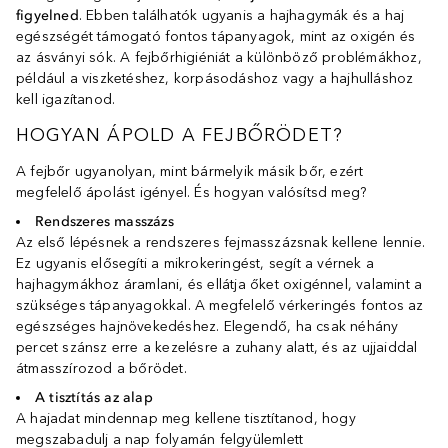
figyelned
. Ebben találhatók ugyanis a hajhagymák és a haj
egészségét támogató fontos tápanyagok, mint az oxigén és
az ásványi sók. A fejbőrhigiéniát a különböző problémákhoz,
például a viszketéshez, korpásodáshoz vagy a hajhulláshoz
kell igazítanod.
HOGYAN ÁPOLD A FEJBŐRÖDET?
A fejbőr ugyanolyan, mint bármelyik másik bőr, ezért
megfelelő ápolást igényel. És hogyan valósítsd meg?
Rendszeres masszázs
Az első lépésnek a rendszeres fejmasszázsnak kellene lennie.
Ez ugyanis elősegíti a mikrokeringést, segít a vérnek a
hajhagymákhoz áramlani, és ellátja őket oxigénnel, valamint a
szükséges tápanyagokkal. A megfelelő vérkeringés fontos az
egészséges hajnövekedéshez. Elegendő, ha csak néhány
percet szánsz erre a kezelésre a zuhany alatt, és az ujjaiddal
átmasszírozod a bőrödet.
A tisztítás az alap
A hajadat mindennap meg kellene tisztítanod, hogy
megszabadulj a nap folyamán felgyülemlett