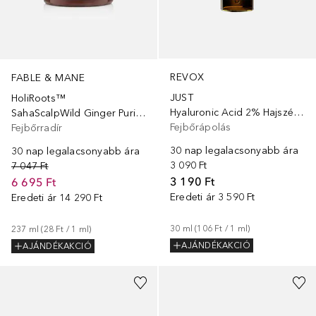
REVOX
FABLE & MANE
JUST
HoliRoots™
Hyaluronic Acid 2% Hajszérum
SahaScalpWild Ginger Purif.Scrub
Fejbőrápolás
Fejbőrradír
30 nap legalacsonyabb ára
30 nap legalacsonyabb ára
3 090 Ft
7 047 Ft
3 190 Ft
6 695 Ft
Eredeti ár
3 590 Ft
Eredeti ár
14 290 Ft
30
ml
 (
106 Ft
 / 
1
ml
)
237
ml
 (
28 Ft
 / 
1
ml
)
AJÁNDÉKAKCIÓ
AJÁNDÉKAKCIÓ