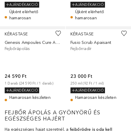
AJÁNDÉKAKCIÓ
AJÁNDÉKAKCIÓ
Újként elérhető
Újként elérhető
hamarosan
hamarosan
KÉRASTASE
KÉRASTASE
Genesis Ampoules Cure Anti-Chute Fortifiantes
Fusio Scrub Apaisant
Fejbőrápolás
Fejbőrradír
24 590 Ft
23 000 Ft
1
Darab
 (
24 590 Ft
 / 
1
darab
)
250
ml
 (
92 Ft
 / 
1
ml
)
AJÁNDÉKAKCIÓ
AJÁNDÉKAKCIÓ
Hamarosan készleten
Hamarosan készleten
FEJBŐR ÁPOLÁS A GYÖNYÖRŰ ÉS
EGÉSZSÉGES HAJÉRT
Ha egészséges hajat szeretnél, a
fejbőrödre is oda kell