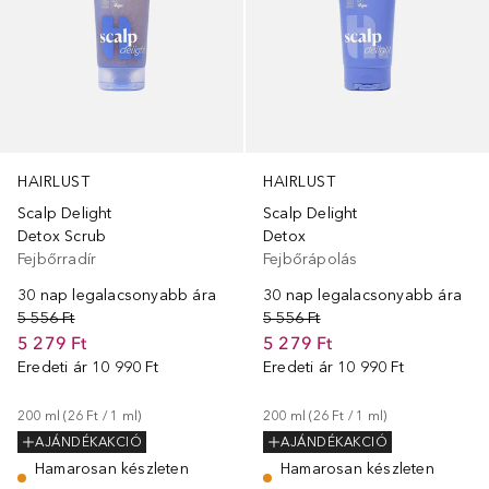
HAIRLUST
HAIRLUST
Scalp Delight
Scalp Delight
Detox Scrub
Detox
Fejbőrradír
Fejbőrápolás
30 nap legalacsonyabb ára
30 nap legalacsonyabb ára
5 556 Ft
5 556 Ft
5 279 Ft
5 279 Ft
Eredeti ár
10 990 Ft
Eredeti ár
10 990 Ft
200
ml
 (
26 Ft
 / 
1
ml
)
200
ml
 (
26 Ft
 / 
1
ml
)
AJÁNDÉKAKCIÓ
AJÁNDÉKAKCIÓ
Hamarosan készleten
Hamarosan készleten