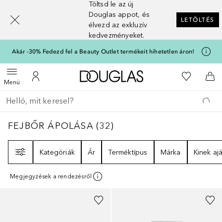
Töltsd le az új
[navigation.slideout.screenreader]
Douglas appot, és
LETÖLTÉS
élvezd az exkluzív
kedvezményeket.
Akár -30% Fedezd fel a Beauty Outlet termékeit hihetetlen áron!
A Douglas Főoldalra
A kívánság
Menü megnyitása
A fiókomhoz
Kos
Menü
Menj vissza
Keresés végrehajtása
FEJBŐR ÁPOLÁSA
32
EREDMÉNYEK
FEJBŐR ÁPOLÁSA
(
32
)
Szűrő
Kategóriák
Ár
Terméktípus
Márka
Kinek ajá
Megjegyzések a rendezésről