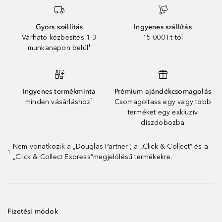
Gyors szállítás
Ingyenes szállítás
Várható kézbesítés 1-3
15 000 Ft-tól
munkanapon belül¹
Ingyenes termékminta
Prémium ajándékcsomagolás
minden vásárláshoz¹
Csomagoltass egy vagy több
terméket egy exkluzív
díszdobozba
Nem vonatkozik a „Douglas Partner”, a „Click & Collect” és a
1
„Click & Collect Express”megjelölésű termékekre.
Fizetési módok