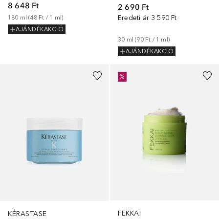
8 648 Ft
2 690 Ft
Eredeti ár
3 590 Ft
180
ml
 (
48 Ft
 / 
1
ml
)
AJÁNDÉKAKCIÓ
30
ml
 (
90 Ft
 / 
1
ml
)
AJÁNDÉKAKCIÓ
%
FEKKAI
KÉRASTASE