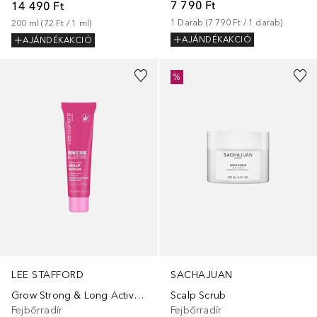
7 790 Ft
14 490 Ft
1
Darab
 (
7 790 Ft
 / 
1
darab
)
200
ml
 (
72 Ft
 / 
1
ml
)
AJÁNDÉKAKCIÓ
AJÁNDÉKAKCIÓ
%
LEE STAFFORD
SACHAJUAN
Grow Strong & Long Activation Scalp Scrub
Scalp Scrub
Fejbőrradír
Fejbőrradír