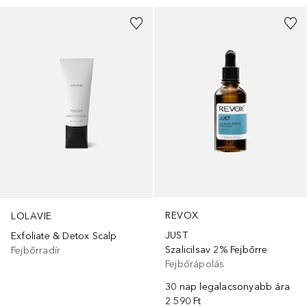
REVOX
LOLAVIE
JUST
Exfoliate & Detox Scalp
Szalicilsav 2% Fejbőrre
Fejbőrradír
Fejbőrápolás
30 nap legalacsonyabb ára
2 590 Ft