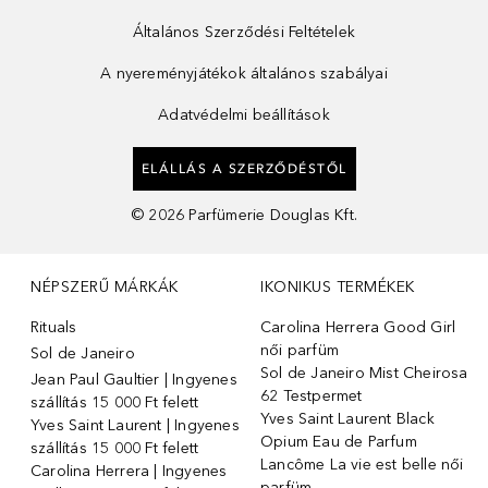
Általános Szerződési Feltételek
A nyereményjátékok általános szabályai
Adatvédelmi beállítások
ELÁLLÁS A SZERZŐDÉSTŐL
©
2026
Parfümerie Douglas Kft.
NÉPSZERŰ MÁRKÁK
IKONIKUS TERMÉKEK
Rituals
Carolina Herrera Good Girl
női parfüm
Sol de Janeiro
Sol de Janeiro Mist Cheirosa
Jean Paul Gaultier | Ingyenes
62 Testpermet
szállítás 15 000 Ft felett
Yves Saint Laurent Black
Yves Saint Laurent | Ingyenes
Opium Eau de Parfum
szállítás 15 000 Ft felett
Lancôme La vie est belle női
Carolina Herrera | Ingyenes
parfüm