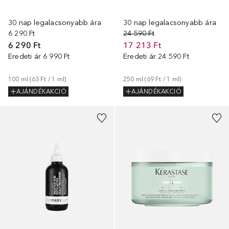
30 nap legalacsonyabb ára
30 nap legalacsonyabb ára
6 290 Ft
24 590 Ft
6 290 Ft
17 213 Ft
Eredeti ár
6 990 Ft
Eredeti ár
24 590 Ft
100
ml
 (
63 Ft
 / 
1
ml
)
250
ml
 (
69 Ft
 / 
1
ml
)
AJÁNDÉKAKCIÓ
AJÁNDÉKAKCIÓ