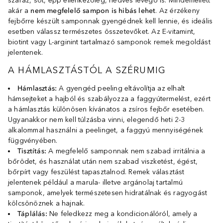
száraz, sőt, épp ellenkezőleg, nedves levegő is. Mindemellett
akár a
nem megfelelő sampon is hibás lehet
. Az érzékeny
fejbőrre készült samponnak gyengédnek kell lennie, és ideális
esetben válassz természetes összetevőket. Az E-vitamint,
biotint vagy L-arginint tartalmazó samponok remek megoldást
jelentenek.
A HÁMLASZTÁSTÓL A SZÉRUMIG
Hámlasztás:
A gyengéd peeling eltávolítja az elhalt
hámsejteket a hajból és szabályozza a faggyútermelést, ezért
a hámlasztás különösen kívánatos a zsíros fejbőr esetében.
Ugyanakkor nem kell túlzásba vinni, elegendő heti 2-3
alkalommal használni a peelinget, a faggyú mennyiségének
függvényében.
Tisztítás:
A megfelelő samponnak nem szabad irritálnia a
bőrödet, és használat után nem szabad viszketést, égést,
bőrpírt vagy feszülést tapasztalnod. Remek választást
jelentenek például a marula- illetve argánolaj tartalmú
samponok, amelyek természetesen hidratálnak és ragyogást
kölcsönöznek a hajnak.
Táplálás:
Ne feledkezz meg a kondicionálóról, amely a