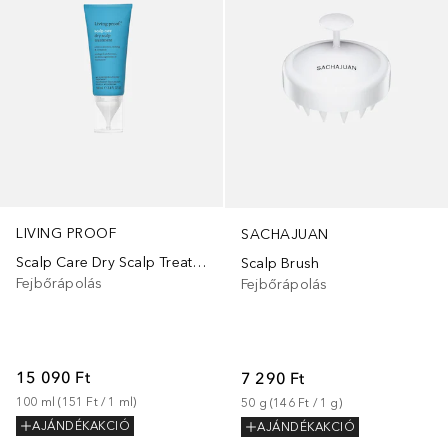
LIVING PROOF
SACHAJUAN
Scalp Care Dry Scalp Treatment
Scalp Brush
Fejbőrápolás
Fejbőrápolás
15 090 Ft
7 290 Ft
100
ml
 (
151 Ft
 / 
1
ml
)
50
g
 (
146 Ft
 / 
1
g
)
AJÁNDÉKAKCIÓ
AJÁNDÉKAKCIÓ