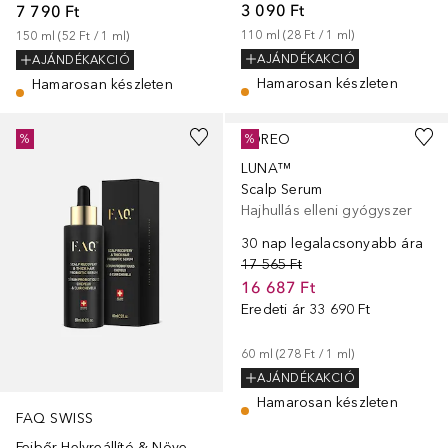
3 090 Ft
7 790 Ft
110
ml
 (
28 Ft
 / 
1
ml
)
150
ml
 (
52 Ft
 / 
1
ml
)
AJÁNDÉKAKCIÓ
AJÁNDÉKAKCIÓ
Hamarosan készleten
Hamarosan készleten
FOREO
%
%
LUNA™
Scalp Serum
Hajhullás elleni gyógyszer
30 nap legalacsonyabb ára
17 565 Ft
16 687 Ft
Eredeti ár
33 690 Ft
60
ml
 (
278 Ft
 / 
1
ml
)
AJÁNDÉKAKCIÓ
Hamarosan készleten
FAQ SWISS
Fejbőr Helyreállító & Növekedést Serkentő Probiotikus