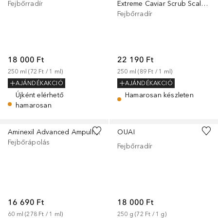
Fejbőrradír
Extreme Caviar Scrub Scalp Mask
Fejbőrradír
18 000 Ft
22 190 Ft
250
ml
 (
72 Ft
 / 
1
ml
)
250
ml
 (
89 Ft
 / 
1
ml
)
AJÁNDÉKAKCIÓ
AJÁNDÉKAKCIÓ
Újként elérhető
Hamarosan készleten
hamarosan
Aminexil Advanced Ampulla 10 X 6 ML
OUAI
Fejbőrápolás
Fejbőrradír
16 690 Ft
18 000 Ft
60
ml
 (
278 Ft
 / 
1
ml
)
250
g
 (
72 Ft
 / 
1
g
)