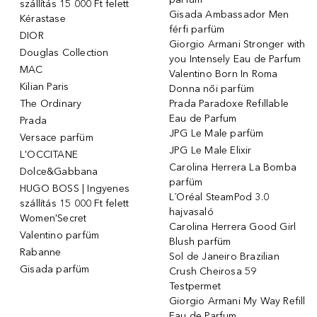
szállítás 15 000 Ft felett
Gisada Ambassador Men
Kérastase
férfi parfüm
DIOR
Giorgio Armani Stronger with
Douglas Collection
you Intensely Eau de Parfum
MAC
Valentino Born In Roma
Kilian Paris
Donna női parfüm
The Ordinary
Prada Paradoxe Refillable
Eau de Parfum
Prada
JPG Le Male parfüm
Versace parfüm
JPG Le Male Elixir
L'OCCITANE
Carolina Herrera La Bomba
Dolce&Gabbana
parfüm
HUGO BOSS | Ingyenes
L´Oréal SteamPod 3.0
szállítás 15 000 Ft felett
hajvasaló
Women'Secret
Carolina Herrera Good Girl
Valentino parfüm
Blush parfüm
Rabanne
Sol de Janeiro Brazilian
Gisada parfüm
Crush Cheirosa 59
Testpermet
Giorgio Armani My Way Refill
Eau de Parfum