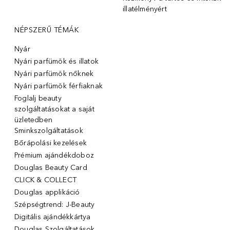
illatélményért
NÉPSZERŰ TÉMÁK
Nyár
Nyári parfümök és illatok
Nyári parfümök nőknek
Nyári parfümök férfiaknak
Foglalj beauty
szolgáltatásokat a saját
üzletedben
Sminkszolgáltatások
Bőrápolási kezelések
Prémium ajándékdoboz
Douglas Beauty Card
CLICK & COLLECT
Douglas applikáció
Szépségtrend: J-Beauty
Digitális ajándékkártya
Douglas Szolgáltatások