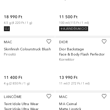
18 990 Ft
11 500 Ft
4.5
g
 (
4 220 Ft
 / 
1
g
)
100
ml
 (
115 Ft
 / 
1
ml
)
ÚJ
AJÁNDÉKAKCIÓ
+
26
+
19
MAC
DIOR
Skinfinish Colourstruck Blush
Dior Backstage
Pirosító
Face & Body Flash Perfector
Korrektor
11 400 Ft
13 990 Ft
4
g
 (
2 850 Ft
 / 
1
g
)
11
ml
 (
1 272 Ft
 / 
1
ml
)
+
39
+
36
LANCÔME
MAC
Teint Idole Ultra Wear
M·A·Cximal
Teint Idole Ultra Wear
Matte Lipstick