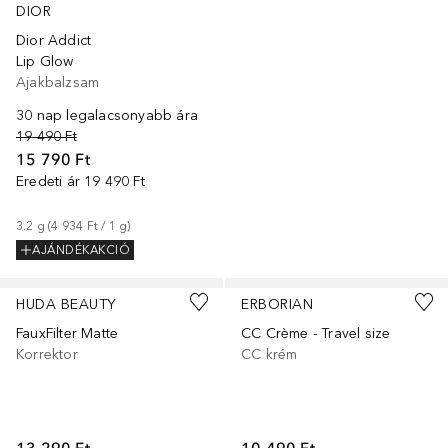
DIOR
Dior Addict
Lip Glow
Ajakbalzsam
30 nap legalacsonyabb ára
19 490 Ft
15 790 Ft
Eredeti ár
19 490 Ft
3.2
g
 (
4 934 Ft
 / 
1
g
)
AJÁNDÉKAKCIÓ
+
25
+
1
HUDA BEAUTY
ERBORIAN
FauxFilter Matte
CC Crème - Travel size
Korrektor
CC krém
13 290 Ft
10 490 Ft