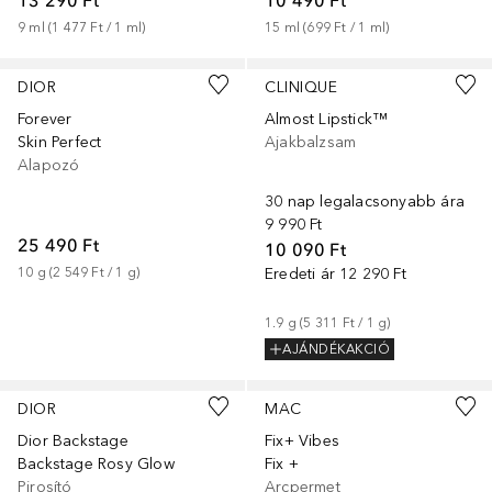
9
ml
 (
1 477 Ft
 / 
1
ml
)
15
ml
 (
699 Ft
 / 
1
ml
)
+
22
DIOR
CLINIQUE
Forever
Almost Lipstick™
Skin Perfect
Ajakbalzsam
Alapozó
30 nap legalacsonyabb ára
9 990 Ft
25 490 Ft
10 090 Ft
10
g
 (
2 549 Ft
 / 
1
g
)
Eredeti ár
12 290 Ft
1.9
g
 (
5 311 Ft
 / 
1
g
)
AJÁNDÉKAKCIÓ
+
7
DIOR
MAC
Dior Backstage
Fix+ Vibes
Backstage Rosy Glow
Fix +
Pirosító
Arcpermet