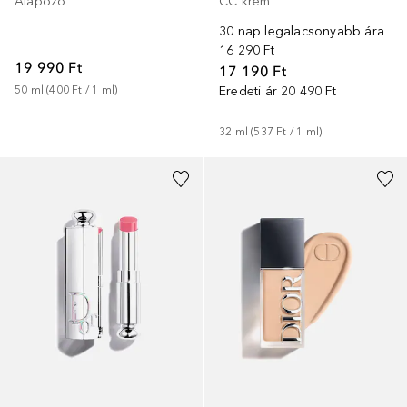
Alapozó
CC krém
30 nap legalacsonyabb ára
16 290 Ft
19 990 Ft
17 190 Ft
50
ml
 (
400 Ft
 / 
1
ml
)
Eredeti ár
20 490 Ft
32
ml
 (
537 Ft
 / 
1
ml
)
+
7
+
42