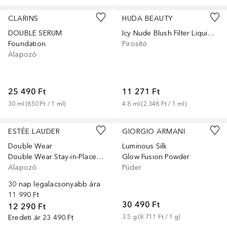
CLARINS
HUDA BEAUTY
DOUBLE SERUM
Icy Nude Blush Filter Liquid Blush
Foundation
Pirosító
Alapozó
25 490 Ft
11 271 Ft
30
ml
 (
850 Ft
 / 
1
ml
)
4.8
ml
 (
2 348 Ft
 / 
1
ml
)
+
1
+
7
ESTÉE LAUDER
GIORGIO ARMANI
Double Wear
Luminous Silk
Double Wear Stay-in-Place Makeup
Glow Fusion Powder
Alapozó
Púder
30 nap legalacsonyabb ára
11 990 Ft
30 490 Ft
12 290 Ft
Eredeti ár
23 490 Ft
3.5
g
 (
8 711 Ft
 / 
1
g
)