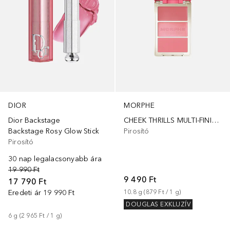
MORPHE
DIOR
CHEEK THRILLS MULTI-FINISH FACE TRIO - HONEYMOON SUITE
Dior Backstage
Pirosító
Backstage Rosy Glow Stick
Pirosító
30 nap legalacsonyabb ára
19 990 Ft
9 490 Ft
17 790 Ft
10.8
g
 (
879 Ft
 / 
1
g
)
Eredeti ár
19 990 Ft
DOUGLAS EXKLUZÍV
6
g
 (
2 965 Ft
 / 
1
g
)
+
8
+
20