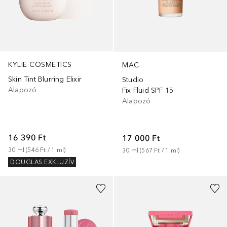
KYLIE COSMETICS
MAC
Skin Tint Blurring Elixir
Studio
Alapozó
Fix Fluid SPF 15
Alapozó
16 390 Ft
17 000 Ft
30
ml
 (
546 Ft
 / 
1
ml
)
30
ml
 (
567 Ft
 / 
1
ml
)
DOUGLAS EXKLUZÍV
+
7
+
7