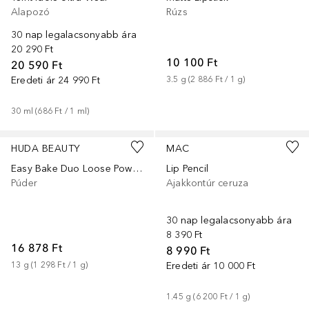
Alapozó
Rúzs
30 nap legalacsonyabb ára
20 290 Ft
10 100 Ft
20 590 Ft
Eredeti ár
24 990 Ft
3.5
g
 (
2 886 Ft
 / 
1
g
)
30
ml
 (
686 Ft
 / 
1
ml
)
+
32
HUDA BEAUTY
MAC
Easy Bake Duo Loose Powder
Lip Pencil
Púder
Ajakkontúr ceruza
30 nap legalacsonyabb ára
8 390 Ft
16 878 Ft
8 990 Ft
13
g
 (
1 298 Ft
 / 
1
g
)
Eredeti ár
10 000 Ft
1.45
g
 (
6 200 Ft
 / 
1
g
)
+
9
+
6