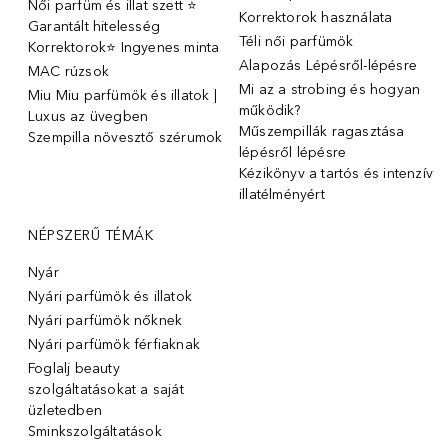
Női parfüm és illat szett ⭐
Korrektorok használata
Garantált hitelesség
Téli női parfümök
Korrektorok⭐ Ingyenes minta
Alapozás Lépésről-lépésre
MAC rúzsok
Mi az a strobing és hogyan
Miu Miu parfümök és illatok |
működik?
Luxus az üvegben
Műszempillák ragasztása
Szempilla növesztő szérumok
lépésről lépésre
Kézikönyv a tartós és intenzív
illatélményért
NÉPSZERŰ TÉMÁK
Nyár
Nyári parfümök és illatok
Nyári parfümök nőknek
Nyári parfümök férfiaknak
Foglalj beauty
szolgáltatásokat a saját
üzletedben
Sminkszolgáltatások