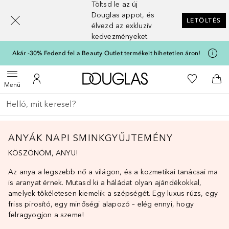
Töltsd le az új
[navigation.slideout.screenreader]
Douglas appot, és
LETÖLTÉS
élvezd az exkluzív
kedvezményeket.
Akár -30% Fedezd fel a Beauty Outlet termékeit hihetetlen áron!
A Douglas Főoldalra
A kívánság
Menü megnyitása
A fiókomhoz
Kos
Menü
Menj vissza
Keresés végrehajtása
ANYÁK NAPI SMINKGYŰJTEMÉNY
KÖSZÖNÖM, ANYU!
Az anya a legszebb nő a világon, és a kozmetikai tanácsai ma
is aranyat érnek. Mutasd ki a háládat olyan ajándékokkal,
amelyek tökéletesen kiemelik a szépségét. Egy luxus rúzs, egy
friss pirosító, egy minőségi alapozó – elég ennyi, hogy
felragyogjon a szeme!