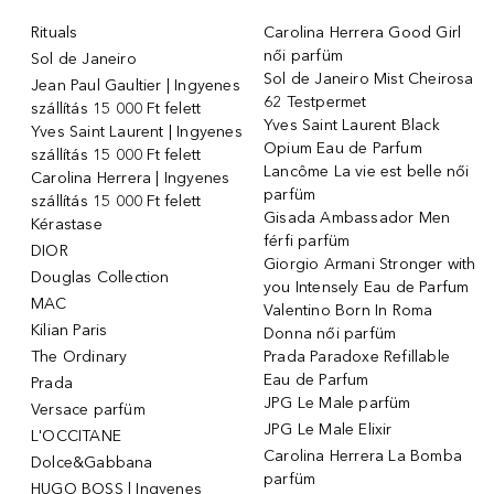
Rituals
Carolina Herrera Good Girl
női parfüm
Sol de Janeiro
Sol de Janeiro Mist Cheirosa
Jean Paul Gaultier | Ingyenes
62 Testpermet
szállítás 15 000 Ft felett
Yves Saint Laurent Black
Yves Saint Laurent | Ingyenes
Opium Eau de Parfum
szállítás 15 000 Ft felett
Lancôme La vie est belle női
Carolina Herrera | Ingyenes
parfüm
szállítás 15 000 Ft felett
Gisada Ambassador Men
Kérastase
férfi parfüm
DIOR
Giorgio Armani Stronger with
Douglas Collection
you Intensely Eau de Parfum
MAC
Valentino Born In Roma
Kilian Paris
Donna női parfüm
The Ordinary
Prada Paradoxe Refillable
Eau de Parfum
Prada
JPG Le Male parfüm
Versace parfüm
JPG Le Male Elixir
L'OCCITANE
Carolina Herrera La Bomba
Dolce&Gabbana
parfüm
HUGO BOSS | Ingyenes