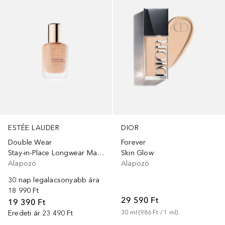
ESTÉE LAUDER
DIOR
Double Wear
Forever
Stay-in-Place Longwear Matte Foundation SPF10
Skin Glow
Alapozó
Alapozó
30 nap legalacsonyabb ára
18 990 Ft
29 590 Ft
19 390 Ft
Eredeti ár
23 490 Ft
30
ml
 (
986 Ft
 / 
1
ml
)