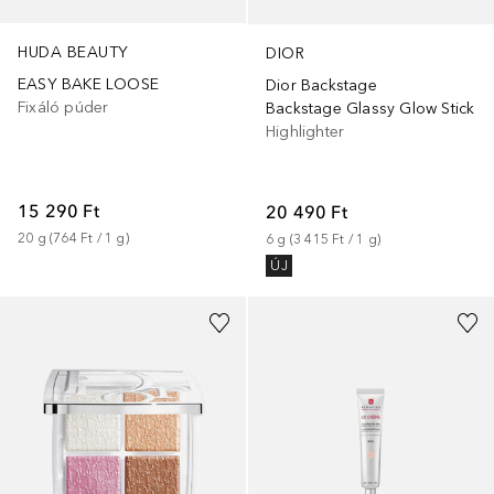
HUDA BEAUTY
DIOR
EASY BAKE LOOSE
Dior Backstage
Fixáló púder
Backstage Glassy Glow Stick
Highlighter
15 290 Ft
20 490 Ft
20
g
 (
764 Ft
 / 
1
g
)
6
g
 (
3 415 Ft
 / 
1
g
)
ÚJ
+
2
+
1