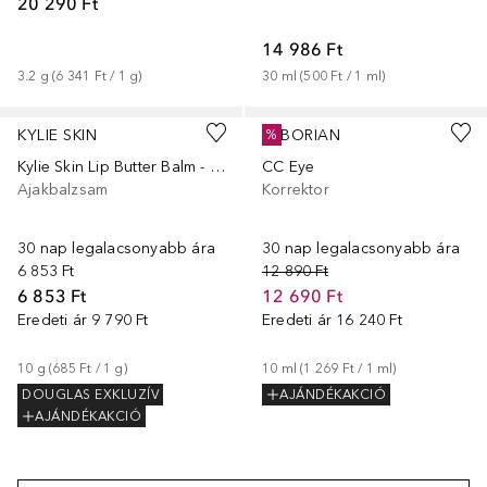
20 290 Ft
14 986 Ft
3.2
g
 (
6 341 Ft
 / 
1
g
)
30
ml
 (
500 Ft
 / 
1
ml
)
+
3
KYLIE SKIN
ERBORIAN
%
Kylie Skin Lip Butter Balm - Watermelon 811
CC Eye
Ajakbalzsam
Korrektor
30 nap legalacsonyabb ára
30 nap legalacsonyabb ára
6 853 Ft
12 890 Ft
6 853 Ft
12 690 Ft
Eredeti ár
9 790 Ft
Eredeti ár
16 240 Ft
10
g
 (
685 Ft
 / 
1
g
)
10
ml
 (
1 269 Ft
 / 
1
ml
)
DOUGLAS EXKLUZÍV
AJÁNDÉKAKCIÓ
AJÁNDÉKAKCIÓ