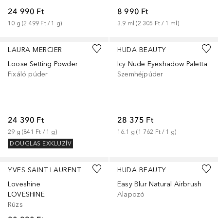
24 990 Ft
8 990 Ft
10
g
 (
2 499 Ft
 / 
1
g
)
3.9
ml
 (
2 305 Ft
 / 
1
ml
)
+
1
LAURA MERCIER
HUDA BEAUTY
Loose Setting Powder
Icy Nude Eyeshadow Paletta
Fixáló púder
Szemhéjpúder
24 390 Ft
28 375 Ft
29
g
 (
841 Ft
 / 
1
g
)
16.1
g
 (
1 762 Ft
 / 
1
g
)
DOUGLAS EXKLUZÍV
+
21
+
34
YVES SAINT LAURENT
HUDA BEAUTY
Loveshine
Easy Blur Natural Airbrush
LOVESHINE
Alapozó
Rúzs