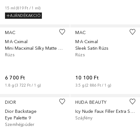
15
ml
 (
819 Ft
 / 
1
ml
)
AJÁNDÉKAKCIÓ
+
11
+
31
MAC
MAC
M·A·Cximal
M·A·Cximal
Mini Macximal Silky Matte Lipstick
Sleek Satin Rúzs
Rúzs
Rúzs
6 700 Ft
10 100 Ft
1.8
g
 (
3 722 Ft
 / 
1
g
)
3.5
g
 (
2 886 Ft
 / 
1
g
)
+
6
DIOR
HUDA BEAUTY
Dior Backstage
Icy Nude Faux Filler Extra Shine Lip Gloss
Eye Palette 9
Szájfény
Szemhéjpúder