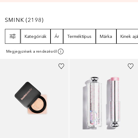
SMINK
2198
EREDMÉNYEK
SMINK
(
2198
)
Szűrő
Kategóriák
Ár
Terméktípus
Márka
Kinek ajá
Megjegyzések a rendezésről
+
6
+
5