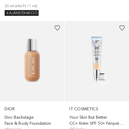
30
ml
 (
646 Ft
 / 
1
ml
)
AJÁNDÉKAKCIÓ
+
37
+
19
DIOR
IT COSMETICS
Dior Backstage
Your Skin But Better
Face & Body Foundation
CC+ Krém SPF 50+ Fényvédővel