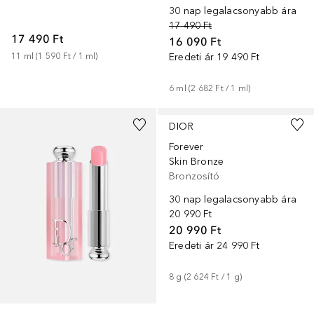
30 nap legalacsonyabb ára
17 490 Ft
17 490 Ft
16 090 Ft
11
ml
 (
1 590 Ft
 / 
1
ml
)
Eredeti ár
19 490 Ft
6
ml
 (
2 682 Ft
 / 
1
ml
)
+
7
+
3
DIOR
Forever
Skin Bronze
Bronzosító
30 nap legalacsonyabb ára
20 990 Ft
20 990 Ft
Eredeti ár
24 990 Ft
8
g
 (
2 624 Ft
 / 
1
g
)