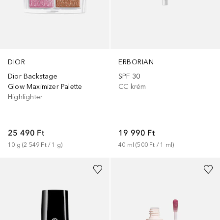
DIOR
ERBORIAN
Dior Backstage
SPF 30
Glow Maximizer Palette
CC krém
Highlighter
25 490 Ft
19 990 Ft
10
g
 (
2 549 Ft
 / 
1
g
)
40
ml
 (
500 Ft
 / 
1
ml
)
+
21
+
2