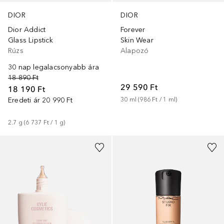
DIOR
DIOR
Dior Addict
Forever
Glass Lipstick
Skin Wear
Rúzs
Alapozó
30 nap legalacsonyabb ára
18 890 Ft
29 590 Ft
18 190 Ft
Eredeti ár
20 990 Ft
30
ml
 (
986 Ft
 / 
1
ml
)
2.7
g
 (
6 737 Ft
 / 
1
g
)
+
21
+
60