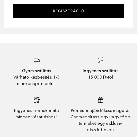
REGISZTRÁCIÓ
Gyors szállítás
Ingyenes szállítás
Várható kézbesítés 1-3
15 000 Ft-tól
munkanapon belül¹
Ingyenes termékminta
Prémium ajándékcsomagolás
minden vásárláshoz¹
Csomagoltass egy vagy több
terméket egy exkluzív
díszdobozba