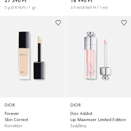
27 390 Ft
18 990 Ft
5
g
 (
5 478 Ft
 / 
1
g
)
3.9
ml
 (
4 869 Ft
 / 
1
ml
)
+
14
+
16
DIOR
DIOR
Forever
Dior Addict
Skin Correct
Lip Maximizer Limited Edition
Korrektor
Szájfény