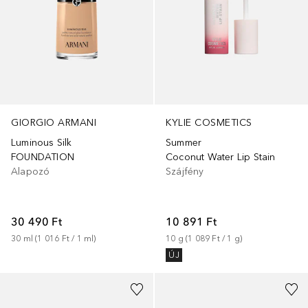
GIORGIO ARMANI
KYLIE COSMETICS
Luminous Silk
Summer
FOUNDATION
Coconut Water Lip Stain
Alapozó
Szájfény
30 490 Ft
10 891 Ft
30
ml
 (
1 016 Ft
 / 
1
ml
)
10
g
 (
1 089 Ft
 / 
1
g
)
ÚJ
+
21
+
42