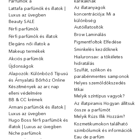
Parfümök ️a
karikáknak
Az illatanyagok
Lattafa parfümök és illatok |
koncentrációja: Mi a
Luxus az üvegben
különbség
Beauty SALE
Autóillatosítók
Férfi parfümök
Brow Laminálás
Férfi parfümök és illatok
Pigmentfoltok Elfedése
Elegáns női illatok ️a
Sminkelés kezdőknek
Makeup termékek
Hialuronsav: a tökéletes
Akciós parfümök
hidratálás
Újdonságok
Szulfát, szilikon és
Alapozók: Különböző Típusú
parabénmentes samponok
és Árnyalatú Bőrhöz Online
Helyes szemöldökszedés
Készítmények az arc nap
titkai
elleni védelmére
Melyik színtípus vagyok?
BB & CC krémek
Az illatpiramis Hogyan állítsuk
Armani parfümök és illatok |
össze a parfümöt
Luxus az üvegben
Melyik Rúzs Illik Hozzám?
Hugo Boss férfi parfümök és
Kozmetikumokon található
illatok | Luxus az üvegben
szimbólumok és információk
Niche parfümok
Eau de parfüm