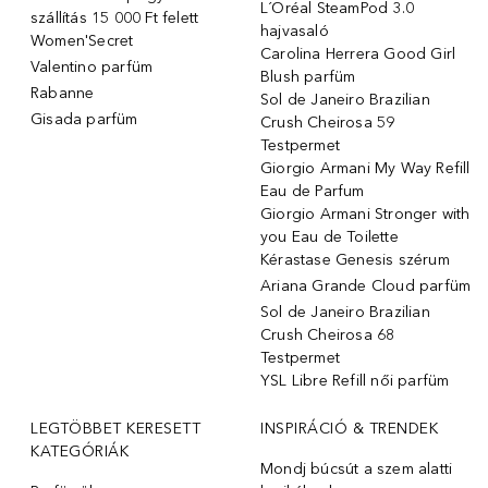
L´Oréal SteamPod 3.0
szállítás 15 000 Ft felett
hajvasaló
Women'Secret
Carolina Herrera Good Girl
Valentino parfüm
Blush parfüm
Rabanne
Sol de Janeiro Brazilian
Gisada parfüm
Crush Cheirosa 59
Testpermet
Giorgio Armani My Way Refill
Eau de Parfum
Giorgio Armani Stronger with
you Eau de Toilette
Kérastase Genesis szérum
Ariana Grande Cloud parfüm
Sol de Janeiro Brazilian
Crush Cheirosa 68
Testpermet
YSL Libre Refill női parfüm
LEGTÖBBET KERESETT
INSPIRÁCIÓ & TRENDEK
KATEGÓRIÁK
Mondj búcsút a szem alatti