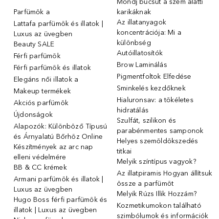
Mondj búcsút a szem alatti
Parfümök ️a
karikáknak
Az illatanyagok
Lattafa parfümök és illatok |
koncentrációja: Mi a
Luxus az üvegben
különbség
Beauty SALE
Autóillatosítók
Férfi parfümök
Brow Laminálás
Férfi parfümök és illatok
Pigmentfoltok Elfedése
Elegáns női illatok ️a
Sminkelés kezdőknek
Makeup termékek
Hialuronsav: a tökéletes
Akciós parfümök
hidratálás
Újdonságok
Szulfát, szilikon és
Alapozók: Különböző Típusú
parabénmentes samponok
és Árnyalatú Bőrhöz Online
Helyes szemöldökszedés
Készítmények az arc nap
titkai
elleni védelmére
Melyik színtípus vagyok?
BB & CC krémek
Az illatpiramis Hogyan állítsuk
Armani parfümök és illatok |
össze a parfümöt
Luxus az üvegben
Melyik Rúzs Illik Hozzám?
Hugo Boss férfi parfümök és
Kozmetikumokon található
illatok | Luxus az üvegben
szimbólumok és információk