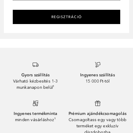
REGISZTRÁCIÓ
Gyors szállítás
Ingyenes szállítás
Várható kézbesítés 1-3
15 000 Ft-tól
munkanapon belül¹
Ingyenes termékminta
Prémium ajándékcsomagolás
minden vásárláshoz¹
Csomagoltass egy vagy több
terméket egy exkluzív
díszdobozba