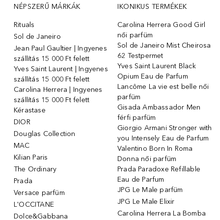
NÉPSZERŰ MÁRKÁK
IKONIKUS TERMÉKEK
Rituals
Carolina Herrera Good Girl
női parfüm
Sol de Janeiro
Sol de Janeiro Mist Cheirosa
Jean Paul Gaultier | Ingyenes
62 Testpermet
szállítás 15 000 Ft felett
Yves Saint Laurent Black
Yves Saint Laurent | Ingyenes
Opium Eau de Parfum
szállítás 15 000 Ft felett
Lancôme La vie est belle női
Carolina Herrera | Ingyenes
parfüm
szállítás 15 000 Ft felett
Gisada Ambassador Men
Kérastase
férfi parfüm
DIOR
Giorgio Armani Stronger with
Douglas Collection
you Intensely Eau de Parfum
MAC
Valentino Born In Roma
Kilian Paris
Donna női parfüm
The Ordinary
Prada Paradoxe Refillable
Eau de Parfum
Prada
JPG Le Male parfüm
Versace parfüm
JPG Le Male Elixir
L'OCCITANE
Carolina Herrera La Bomba
Dolce&Gabbana