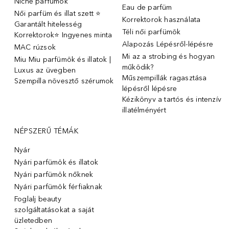
Niche parfümok
Eau de parfüm
Női parfüm és illat szett ⭐
Korrektorok használata
Garantált hitelesség
Téli női parfümök
Korrektorok⭐ Ingyenes minta
Alapozás Lépésről-lépésre
MAC rúzsok
Mi az a strobing és hogyan
Miu Miu parfümök és illatok |
működik?
Luxus az üvegben
Műszempillák ragasztása
Szempilla növesztő szérumok
lépésről lépésre
Kézikönyv a tartós és intenzív
illatélményért
NÉPSZERŰ TÉMÁK
Nyár
Nyári parfümök és illatok
Nyári parfümök nőknek
Nyári parfümök férfiaknak
Foglalj beauty
szolgáltatásokat a saját
üzletedben