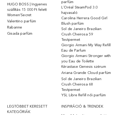
parfüm
HUGO BOSS | Ingyenes
L´Oréal SteamPod 3.0
szállítás 15 000 Ft felett
hajvasaló
Women'Secret
Carolina Herrera Good Girl
Valentino parfüm
Blush parfüm
Rabanne
Sol de Janeiro Brazilian
Gisada parfüm
Crush Cheirosa 59
Testpermet
Giorgio Armani My Way Refill
Eau de Parfum
Giorgio Armani Stronger with
you Eau de Toilette
Kérastase Genesis szérum
Ariana Grande Cloud parfüm
Sol de Janeiro Brazilian
Crush Cheirosa 68
Testpermet
YSL Libre Refill női parfüm
LEGTÖBBET KERESETT
INSPIRÁCIÓ & TRENDEK
KATEGÓRIÁK