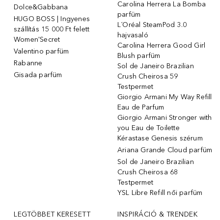
Carolina Herrera La Bomba
Dolce&Gabbana
parfüm
HUGO BOSS | Ingyenes
L´Oréal SteamPod 3.0
szállítás 15 000 Ft felett
hajvasaló
Women'Secret
Carolina Herrera Good Girl
Valentino parfüm
Blush parfüm
Rabanne
Sol de Janeiro Brazilian
Gisada parfüm
Crush Cheirosa 59
Testpermet
Giorgio Armani My Way Refill
Eau de Parfum
Giorgio Armani Stronger with
you Eau de Toilette
Kérastase Genesis szérum
Ariana Grande Cloud parfüm
Sol de Janeiro Brazilian
Crush Cheirosa 68
Testpermet
YSL Libre Refill női parfüm
LEGTÖBBET KERESETT
INSPIRÁCIÓ & TRENDEK