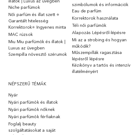
illatok | Luxus az üvegben
szimbólumok és információk
Niche parfümok
Eau de parfüm
Női parfüm és illat szett ⭐
Korrektorok használata
Garantált hitelesség
Téli női parfümök
Korrektorok⭐ Ingyenes minta
Alapozás Lépésről-lépésre
MAC rúzsok
Mi az a strobing és hogyan
Miu Miu parfümök és illatok |
működik?
Luxus az üvegben
Műszempillák ragasztása
Szempilla növesztő szérumok
lépésről lépésre
Kézikönyv a tartós és intenzív
illatélményért
NÉPSZERŰ TÉMÁK
Nyár
Nyári parfümök és illatok
Nyári parfümök nőknek
Nyári parfümök férfiaknak
Foglalj beauty
szolgáltatásokat a saját