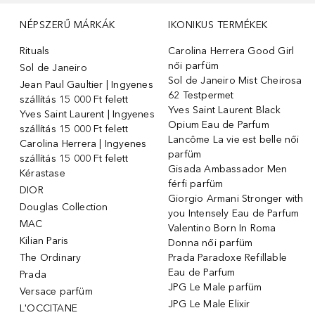
NÉPSZERŰ MÁRKÁK
IKONIKUS TERMÉKEK
Rituals
Carolina Herrera Good Girl
női parfüm
Sol de Janeiro
Sol de Janeiro Mist Cheirosa
Jean Paul Gaultier | Ingyenes
62 Testpermet
szállítás 15 000 Ft felett
Yves Saint Laurent Black
Yves Saint Laurent | Ingyenes
Opium Eau de Parfum
szállítás 15 000 Ft felett
Lancôme La vie est belle női
Carolina Herrera | Ingyenes
parfüm
szállítás 15 000 Ft felett
Gisada Ambassador Men
Kérastase
férfi parfüm
DIOR
Giorgio Armani Stronger with
Douglas Collection
you Intensely Eau de Parfum
MAC
Valentino Born In Roma
Kilian Paris
Donna női parfüm
The Ordinary
Prada Paradoxe Refillable
Eau de Parfum
Prada
JPG Le Male parfüm
Versace parfüm
JPG Le Male Elixir
L'OCCITANE