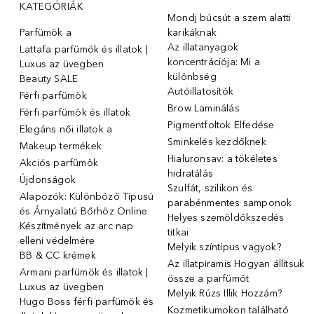
KATEGÓRIÁK
Mondj búcsút a szem alatti
Parfümök ️a
karikáknak
Az illatanyagok
Lattafa parfümök és illatok |
koncentrációja: Mi a
Luxus az üvegben
különbség
Beauty SALE
Autóillatosítók
Férfi parfümök
Brow Laminálás
Férfi parfümök és illatok
Pigmentfoltok Elfedése
Elegáns női illatok ️a
Sminkelés kezdőknek
Makeup termékek
Hialuronsav: a tökéletes
Akciós parfümök
hidratálás
Újdonságok
Szulfát, szilikon és
Alapozók: Különböző Típusú
parabénmentes samponok
és Árnyalatú Bőrhöz Online
Helyes szemöldökszedés
Készítmények az arc nap
titkai
elleni védelmére
Melyik színtípus vagyok?
BB & CC krémek
Az illatpiramis Hogyan állítsuk
Armani parfümök és illatok |
össze a parfümöt
Luxus az üvegben
Melyik Rúzs Illik Hozzám?
Hugo Boss férfi parfümök és
Kozmetikumokon található