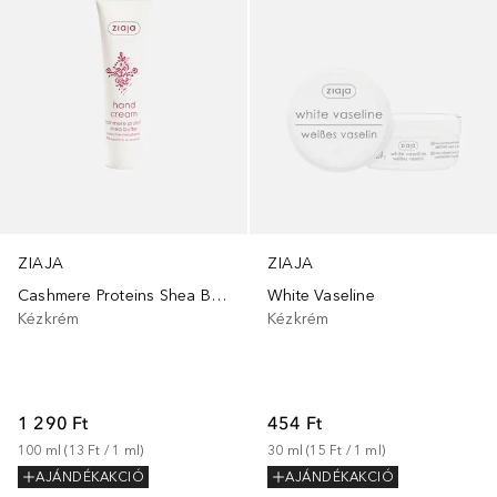
ZIAJA
ZIAJA
Cashmere Proteins Shea Butter Hand Cream
White Vaseline
Kézkrém
Kézkrém
1 290 Ft
454 Ft
100
ml
 (
13 Ft
 / 
1
ml
)
30
ml
 (
15 Ft
 / 
1
ml
)
AJÁNDÉKAKCIÓ
AJÁNDÉKAKCIÓ