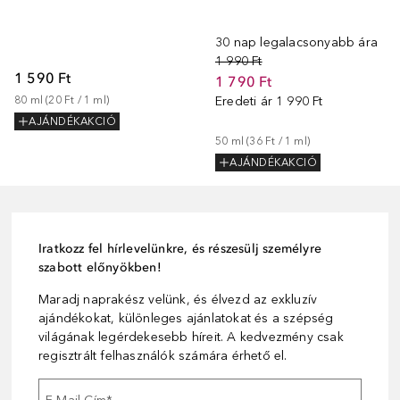
30 nap legalacsonyabb ára
1 990 Ft
1 590 Ft
1 790 Ft
80
ml
 (
20 Ft
 / 
1
ml
)
Eredeti ár
1 990 Ft
AJÁNDÉKAKCIÓ
50
ml
 (
36 Ft
 / 
1
ml
)
AJÁNDÉKAKCIÓ
Iratkozz fel hírlevelünkre, és részesülj személyre
szabott előnyökben!
Maradj naprakész velünk, és élvezd az exkluzív
ajándékokat, különleges ajánlatokat és a szépség
világának legérdekesebb híreit. A kedvezmény csak
regisztrált felhasználók számára érhető el.