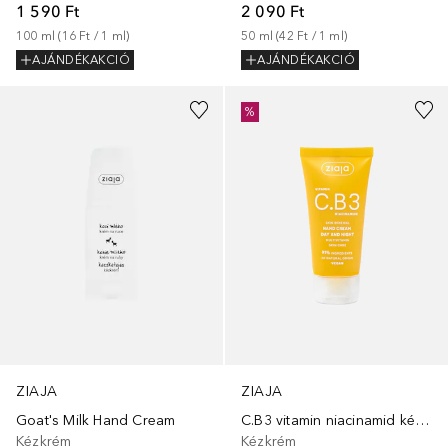
1 590 Ft
2 090 Ft
100
ml
 (
16 Ft
 / 
1
ml
)
50
ml
 (
42 Ft
 / 
1
ml
)
AJÁNDÉKAKCIÓ
AJÁNDÉKAKCIÓ
%
ZIAJA
ZIAJA
Goat's Milk Hand Cream
C.B3 vitamin niacinamid kézkrém
Kézkrém
Kézkrém