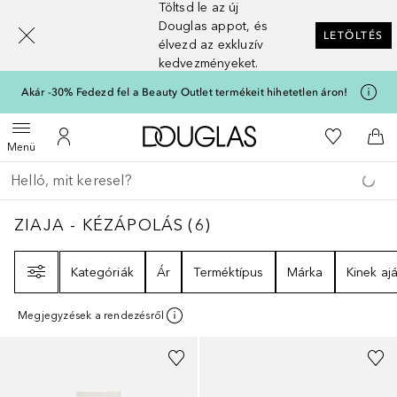
Töltsd le az új
[navigation.slideout.screenreader]
Douglas appot, és
LETÖLTÉS
élvezd az exkluzív
kedvezményeket.
Akár -30% Fedezd fel a Beauty Outlet termékeit hihetetlen áron!
A Douglas Főoldalra
A kívánság
Menü megnyitása
A fiókomhoz
Kos
Menü
Menj vissza
Keresés végrehajtása
ZIAJA - KÉZÁPOLÁS
6
EREDMÉNYEK
ZIAJA - KÉZÁPOLÁS
(
6
)
Szűrő
Kategóriák
Ár
Terméktípus
Márka
Kinek ajá
Megjegyzések a rendezésről