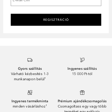
E-Mail Cím
*
REGISZTRÁCIÓ
Gyors szállítás
Ingyenes szállítás
Várható kézbesítés 1-3
15 000 Ft-tól
munkanapon belül¹
Ingyenes termékminta
Prémium ajándékcsomagolás
minden vásárláshoz¹
Csomagoltass egy vagy több
terméket egy exkluzív