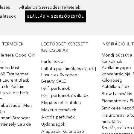
ndezés
Általános Szerződési Feltételek
llítások
ELÁLLÁS A SZERZŐDÉSTŐL
S TERMÉKEK
LEGTÖBBET KERESETT
INSPIRÁCIÓ & 
KATEGÓRIÁK
Herrera Good Girl
Mondj búcsút a s
üm
Parfümök ️a
karikáknak
neiro Mist
Az illatanyagok
Lattafa parfümök és illatok |
 62 Testpermet
koncentrációja: 
Luxus az üvegben
t Laurent Black
különbség
Beauty SALE
u de Parfum
Autóillatosítók
Férfi parfümök
a vie est belle
Brow Laminálás
Férfi parfümök és illatok
üm
Pigmentfoltok E
Elegáns női illatok ️a
Ambassador Men
Sminkelés kezd
Makeup termékek
füm
Hialuronsav: a t
Akciós parfümök
Armani Stronger
hidratálás
Intensely Eau de
Újdonságok
Szulfát, szilikon
Alapozók: Különböző