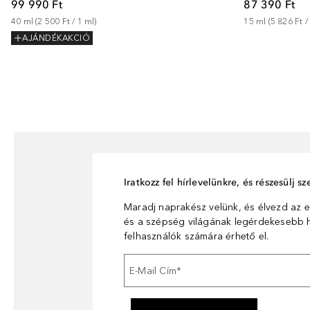
99 990 Ft
87 390 Ft
40
ml
 (
2 500 Ft
 / 
1
ml
)
15
ml
 (
5 826 Ft
 /
AJÁNDÉKAKCIÓ
Iratkozz fel hírlevelünkre, és részesülj 
Maradj naprakész velünk, és élvezd az e
és a szépség világának legérdekesebb hí
felhasználók számára érhető el.
E-Mail Cím
*