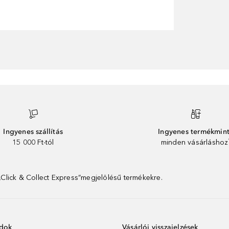
Ingyenes szállítás
Ingyenes termékmin
15 000 Ft-tól
minden vásárláshoz
 „Click & Collect Express”megjelölésű termékekre.
ódok
Vásárlói visszajelzések