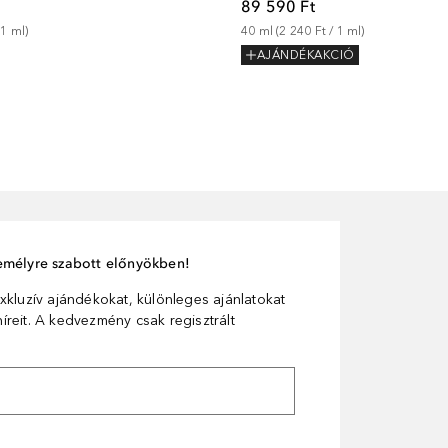
89 590 Ft
 
1
ml
)
40
ml
 (
2 240 Ft
 / 
1
ml
)
AJÁNDÉKAKCIÓ
személyre szabott előnyökben!
xkluzív ajándékokat, különleges ajánlatokat
reit. A kedvezmény csak regisztrált