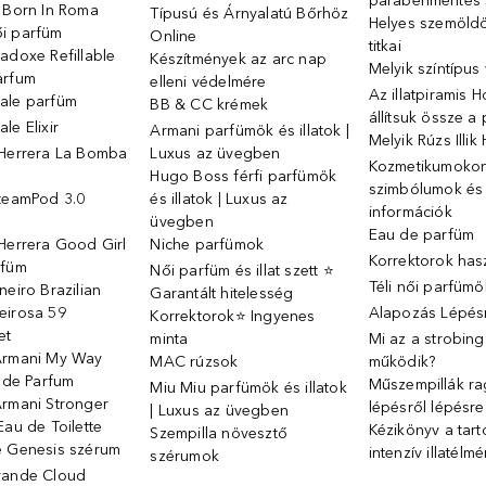
parabénmentes
o Born In Roma
Típusú és Árnyalatú Bőrhöz
Helyes szemöld
i parfüm
Online
titkai
adoxe Refillable
Készítmények az arc nap
Melyik színtípus
arfum
elleni védelmére
Az illatpiramis 
ale parfüm
BB & CC krémek
állítsuk össze a
le Elixir
Armani parfümök és illatok |
Melyik Rúzs Illi
 Herrera La Bomba
Luxus az üvegben
Kozmetikumokon 
Hugo Boss férfi parfümök
szimbólumok és
SteamPod 3.0
és illatok | Luxus az
információk
ó
üvegben
Eau de parfüm
Herrera Good Girl
Niche parfümok
Korrektorok has
rfüm
Női parfüm és illat szett ⭐
Téli női parfümö
neiro Brazilian
Garantált hitelesség
eirosa 59
Alapozás Lépésr
Korrektorok⭐ Ingyenes
et
minta
Mi az a strobin
Armani My Way
MAC rúzsok
működik?
u de Parfum
Műszempillák ra
Miu Miu parfümök és illatok
Armani Stronger
lépésről lépésre
| Luxus az üvegben
Eau de Toilette
Kézikönyv a tart
Szempilla növesztő
e Genesis szérum
intenzív illatélm
szérumok
rande Cloud