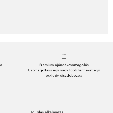
ta
Prémium ajándékcsomagolás
¹
Csomagoltass egy vagy több terméket egy
exkluzív díszdobozba
Douglas alkalmazás