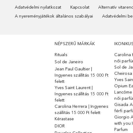
Adatvédelmi nyilatkozat
Kapcsolat
Alternatív vitare
A nyereményjátékok általános szabályai
Adatvédelmi beá
NÉPSZERŰ MÁRKÁK
IKONIKU
Rituals
Carolina 
női parf
Sol de Janeiro
Sol de Ja
Jean Paul Gaultier |
Cheirosa
Ingyenes szállítás 15 000 Ft
Yves Sain
felett
Opium Ea
Yves Saint Laurent |
Lancôme L
Ingyenes szállítás 15 000 Ft
női parf
felett
Gisada 
Carolina Herrera | Ingyenes
férfi par
szállítás 15 000 Ft felett
Giorgio 
Kérastase
with you 
DIOR
Parfum