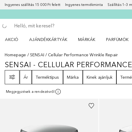
Ingyenes szállítás 15 000 Ft felett
Ingyenes termékminta
Szállítás 1–3
Menj vissza
Keresés végrehajtása
AKCIÓ
AJÁNDÉKKÁRTYÁK
MÁRKÁK
PARFÜMÖK
Nyisd meg a(z) Akció menüt
Nyisd meg a(z) MÁRKÁK me
Nyisd meg a(
Homepage
SENSAI
Cellular Performance Wrinkle Repair
SENSAI - CELLULAR PERFORMANCE
SENSAI - CELLULAR PERFORMANC
Szűrő
Ár
Terméktípus
Márka
Kinek ajánljuk
Termé
Megjegyzések a rendezésről