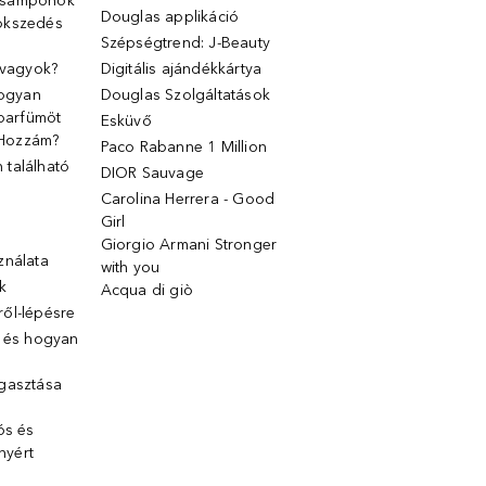
 samponok
Douglas applikáció
ökszedés
Szépségtrend: J-Beauty
 vagyok?
Digitális ajándékkártya
Hogyan
Douglas Szolgáltatások
 parfümöt
Esküvő
k Hozzám?
Paco Rabanne 1 Million
található
DIOR Sauvage
Carolina Herrera - Good
Girl
Giorgio Armani Stronger
ználata
with you
k
Acqua di giò
ől-lépésre
g és hogyan
gasztása
ós és
ényért