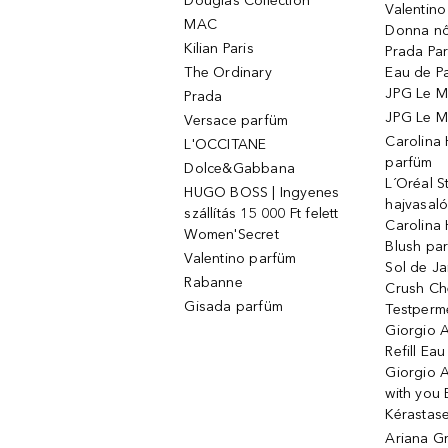
Douglas Collection
Valentin
MAC
Donna nő
Kilian Paris
Prada Par
The Ordinary
Eau de P
JPG Le M
Prada
JPG Le Ma
Versace parfüm
Carolina
L'OCCITANE
parfüm
Dolce&Gabbana
L´Oréal 
HUGO BOSS | Ingyenes
hajvasal
szállítás 15 000 Ft felett
Carolina 
Women'Secret
Blush pa
Valentino parfüm
Sol de Ja
Rabanne
Crush Ch
Gisada parfüm
Testperm
Giorgio 
Refill Ea
Giorgio 
with you 
Kérastas
Ariana G