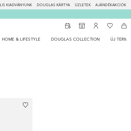
LIS KIADVÁNYUNK
DOUGLAS KÁRTYA
ÜZLETEK
AJÁNDÉKAKCIÓK
A kívánság
Az üzletkeresőhöz
A fiókomhoz
Kos
HOME & LIFESTYLE
DOUGLAS COLLECTION
ÚJ TERMÉ
Nyisd meg a(z) HOME & LIFESTYLE menüt
Nyisd meg a(z) Douglas Collection menüt
Nyisd meg 