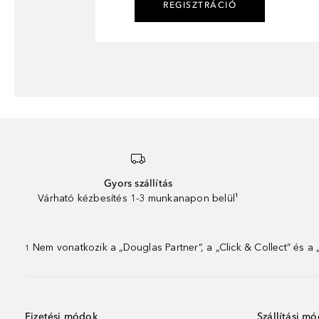
REGISZTRÁCIÓ
Gyors szállítás
Várható kézbesítés 1-3 munkanapon belül¹
Nem vonatkozik a „Douglas Partner”, a „Click & Collect” és a
1
Fizetési módok
Szállítási m