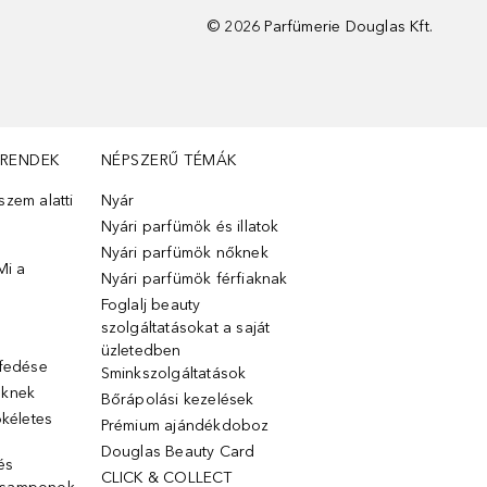
©
2026
Parfümerie Douglas Kft.
TRENDEK
NÉPSZERŰ TÉMÁK
zem alatti
Nyár
Nyári parfümök és illatok
Nyári parfümök nőknek
Mi a
Nyári parfümök férfiaknak
Foglalj beauty
szolgáltatásokat a saját
üzletedben
lfedése
Sminkszolgáltatások
őknek
Bőrápolási kezelések
ökéletes
Prémium ajándékdoboz
Douglas Beauty Card
 és
CLICK & COLLECT