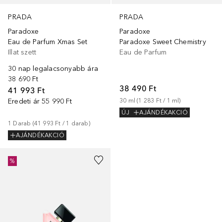
PRADA
PRADA
Paradoxe
Paradoxe
Eau de Parfum Xmas Set
Paradoxe Sweet Chemistry
Illat szett
Eau de Parfum
30 nap legalacsonyabb ára
38 690 Ft
38 490 Ft
41 993 Ft
Eredeti ár
55 990 Ft
30
ml
 (
1 283 Ft
 / 
1
ml
)
ÚJ
AJÁNDÉKAKCIÓ
1
Darab
 (
41 993 Ft
 / 
1
darab
)
AJÁNDÉKAKCIÓ
%