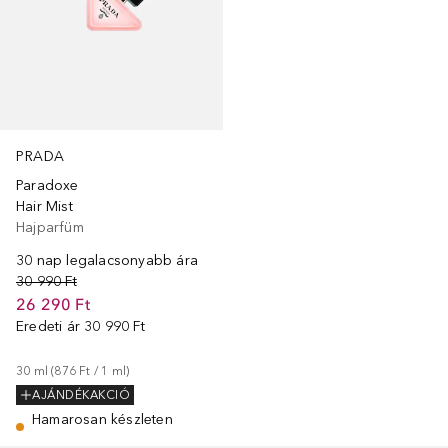
PRADA
Paradoxe
Hair Mist
Hajparfüm
30 nap legalacsonyabb ára
30 990 Ft
26 290 Ft
Eredeti ár
30 990 Ft
30
ml
 (
876 Ft
 / 
1
ml
)
AJÁNDÉKAKCIÓ
Hamarosan készleten