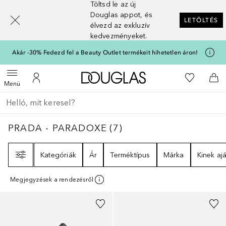
Töltsd le az új
[navigation.slideout.screenreader]
Douglas appot, és
LETÖLTÉS
élvezd az exkluzív
kedvezményeket.
Akár -30% Fedezd fel a Beauty Outlet termékeit hihetetlen áron!
A Douglas Főoldalra
A kívánság
Menü megnyitása
A fiókomhoz
Kos
Menü
Menj vissza
Keresés végrehajtása
PRADA - PARADOXE
7
EREDMÉNYEK
PRADA - PARADOXE
(
7
)
Szűrő
Kategóriák
Ár
Terméktípus
Márka
Kinek ajá
Megjegyzések a rendezésről