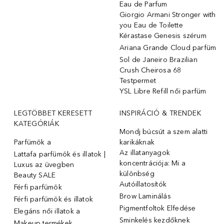
Eau de Parfum
Giorgio Armani Stronger with
you Eau de Toilette
Kérastase Genesis szérum
Ariana Grande Cloud parfüm
Sol de Janeiro Brazilian
Crush Cheirosa 68
Testpermet
YSL Libre Refill női parfüm
LEGTÖBBET KERESETT
INSPIRÁCIÓ & TRENDEK
KATEGÓRIÁK
Mondj búcsút a szem alatti
Parfümök ️a
karikáknak
Az illatanyagok
Lattafa parfümök és illatok |
koncentrációja: Mi a
Luxus az üvegben
különbség
Beauty SALE
Autóillatosítók
Férfi parfümök
Brow Laminálás
Férfi parfümök és illatok
Pigmentfoltok Elfedése
Elegáns női illatok ️a
Sminkelés kezdőknek
Makeup termékek