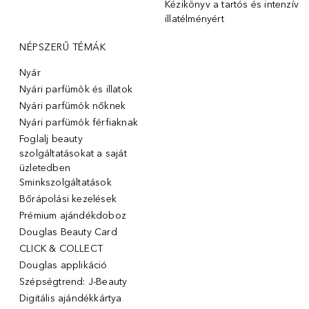
Kézikönyv a tartós és intenzív
illatélményért
NÉPSZERŰ TÉMÁK
Nyár
Nyári parfümök és illatok
Nyári parfümök nőknek
Nyári parfümök férfiaknak
Foglalj beauty
szolgáltatásokat a saját
üzletedben
Sminkszolgáltatások
Bőrápolási kezelések
Prémium ajándékdoboz
Douglas Beauty Card
CLICK & COLLECT
Douglas applikáció
Szépségtrend: J-Beauty
Digitális ajándékkártya