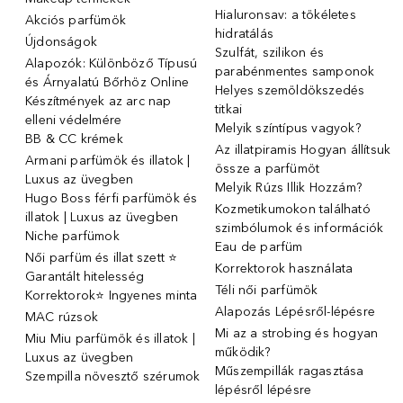
Hialuronsav: a tökéletes
Akciós parfümök
hidratálás
Újdonságok
Szulfát, szilikon és
Alapozók: Különböző Típusú
parabénmentes samponok
és Árnyalatú Bőrhöz Online
Helyes szemöldökszedés
Készítmények az arc nap
titkai
elleni védelmére
Melyik színtípus vagyok?
BB & CC krémek
Az illatpiramis Hogyan állítsuk
Armani parfümök és illatok |
össze a parfümöt
Luxus az üvegben
Melyik Rúzs Illik Hozzám?
Hugo Boss férfi parfümök és
Kozmetikumokon található
illatok | Luxus az üvegben
szimbólumok és információk
Niche parfümok
Eau de parfüm
Női parfüm és illat szett ⭐
Korrektorok használata
Garantált hitelesség
Téli női parfümök
Korrektorok⭐ Ingyenes minta
Alapozás Lépésről-lépésre
MAC rúzsok
Mi az a strobing és hogyan
Miu Miu parfümök és illatok |
működik?
Luxus az üvegben
Műszempillák ragasztása
Szempilla növesztő szérumok
lépésről lépésre