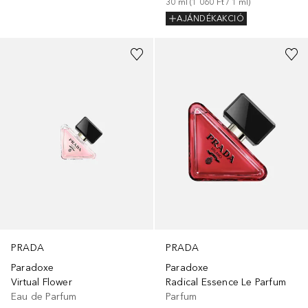
30
ml
 (
1 060 Ft
 / 
1
ml
)
AJÁNDÉKAKCIÓ
PRADA
PRADA
Paradoxe
Paradoxe
Virtual Flower
Radical Essence Le Parfum
Eau de Parfum
Parfum