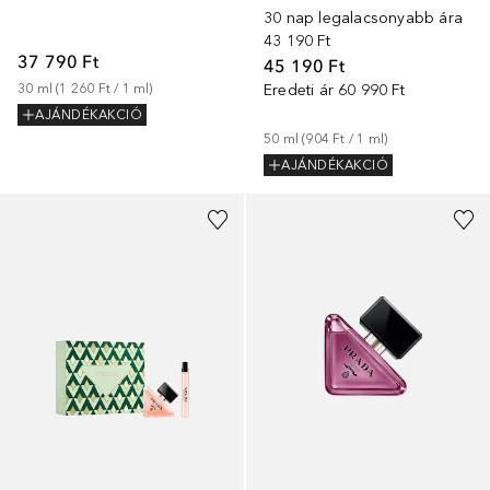
30 nap legalacsonyabb ára
43 190 Ft
37 790 Ft
45 190 Ft
30
ml
 (
1 260 Ft
 / 
1
ml
)
Eredeti ár
60 990 Ft
AJÁNDÉKAKCIÓ
50
ml
 (
904 Ft
 / 
1
ml
)
AJÁNDÉKAKCIÓ