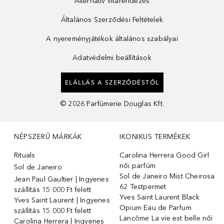
Alternatív vitarendezés
Általános Szerződési Feltételek
A nyereményjátékok általános szabályai
Adatvédelmi beállítások
ELÁLLÁS A SZERZŐDÉSTŐL
©
2026
Parfümerie Douglas Kft.
NÉPSZERŰ MÁRKÁK
IKONIKUS TERMÉKEK
Rituals
Carolina Herrera Good Girl
női parfüm
Sol de Janeiro
Sol de Janeiro Mist Cheirosa
Jean Paul Gaultier | Ingyenes
62 Testpermet
szállítás 15 000 Ft felett
Yves Saint Laurent Black
Yves Saint Laurent | Ingyenes
Opium Eau de Parfum
szállítás 15 000 Ft felett
Lancôme La vie est belle női
Carolina Herrera | Ingyenes