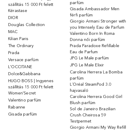
parfüm
szállítás 15 000 Ft felett
Gisada Ambassador Men
Kérastase
férfi parfüm
DIOR
Giorgio Armani Stronger with
Douglas Collection
you Intensely Eau de Parfum
MAC
Valentino Born In Roma
Kilian Paris
Donna női parfüm
The Ordinary
Prada Paradoxe Refillable
Eau de Parfum
Prada
JPG Le Male parfüm
Versace parfüm
JPG Le Male Elixir
L'OCCITANE
Carolina Herrera La Bomba
Dolce&Gabbana
parfüm
HUGO BOSS | Ingyenes
L´Oréal SteamPod 3.0
szállítás 15 000 Ft felett
hajvasaló
Women'Secret
Carolina Herrera Good Girl
Valentino parfüm
Blush parfüm
Rabanne
Sol de Janeiro Brazilian
Gisada parfüm
Crush Cheirosa 59
Testpermet
Giorgio Armani My Way Refill