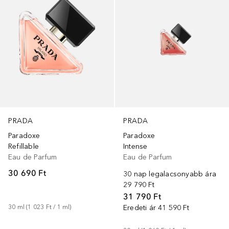
PRADA
PRADA
Paradoxe
Paradoxe
Refillable
Intense
Eau de Parfum
Eau de Parfum
30 690 Ft
30 nap legalacsonyabb ára
29 790 Ft
31 790 Ft
30
ml
 (
1 023 Ft
 / 
1
ml
)
Eredeti ár
41 590 Ft