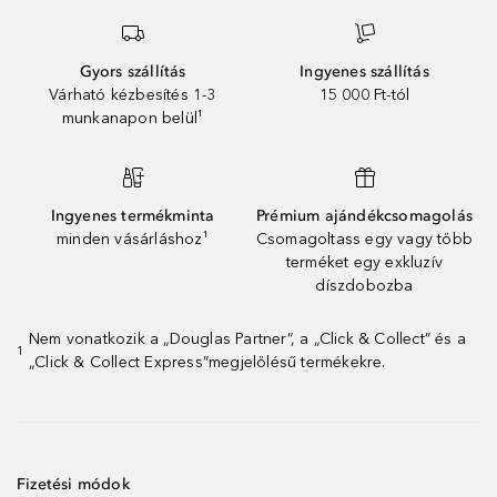
Gyors szállítás
Ingyenes szállítás
Várható kézbesítés 1-3
15 000 Ft-tól
munkanapon belül¹
Ingyenes termékminta
Prémium ajándékcsomagolás
minden vásárláshoz¹
Csomagoltass egy vagy több
terméket egy exkluzív
díszdobozba
Nem vonatkozik a „Douglas Partner”, a „Click & Collect” és a
1
„Click & Collect Express”megjelölésű termékekre.
Fizetési módok