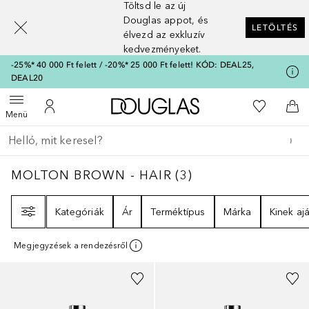
Töltsd le az új
[navigation.slideout.screenreader]
Douglas appot, és
LETÖLTÉS
élvezd az exkluzív
kedvezményeket.
-25%* 40 000 Ft felett / -20%* 25 000 Ft felett! KÓD: DEAL25,
DEAL20
A Douglas Főoldalra
A kívánság
Menü megnyitása
A fiókomhoz
Kos
Menü
Menj vissza
Keresés végrehajtása
MOLTON BROWN - HAIR
3
EREDMÉNYEK
MOLTON BROWN - HAIR
(
3
)
Szűrő
Kategóriák
Ár
Terméktípus
Márka
Kinek ajá
Megjegyzések a rendezésről