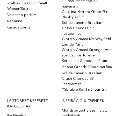
L´Oréal SteamPod 3.0
szállítás 15 000 Ft felett
hajvasaló
Women'Secret
Carolina Herrera Good Girl
Valentino parfüm
Blush parfüm
Rabanne
Sol de Janeiro Brazilian
Gisada parfüm
Crush Cheirosa 59
Testpermet
Giorgio Armani My Way Refill
Eau de Parfum
Giorgio Armani Stronger with
you Eau de Toilette
Kérastase Genesis szérum
Ariana Grande Cloud parfüm
Sol de Janeiro Brazilian
Crush Cheirosa 68
Testpermet
YSL Libre Refill női parfüm
LEGTÖBBET KERESETT
INSPIRÁCIÓ & TRENDEK
KATEGÓRIÁK
Mondj búcsút a szem alatti
Parfümök ️a
karikáknak