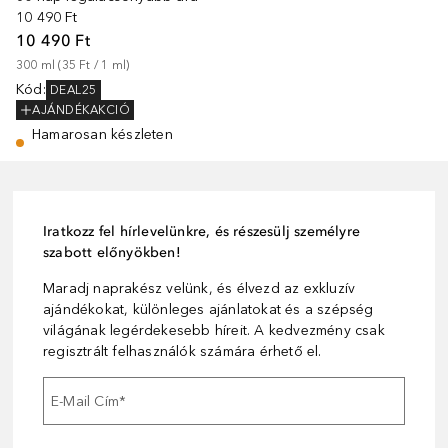
10 490 Ft
10 490 Ft
300
ml
 (
35 Ft
 / 
1
ml
)
Kód
:
DEAL25
AJÁNDÉKAKCIÓ
Hamarosan készleten
Iratkozz fel hírlevelünkre, és részesülj személyre
szabott előnyökben!
Maradj naprakész velünk, és élvezd az exkluzív
ajándékokat, különleges ajánlatokat és a szépség
világának legérdekesebb híreit. A kedvezmény csak
regisztrált felhasználók számára érhető el.
E-Mail Cím
*