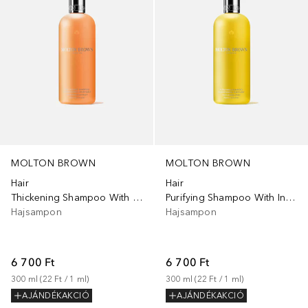
MOLTON BROWN
MOLTON BROWN
Hair
Hair
Thickening Shampoo With Ginger Extract
Purifying Shampoo With Indian Cress
Hajsampon
Hajsampon
6 700 Ft
6 700 Ft
300
ml
 (
22 Ft
 / 
1
ml
)
300
ml
 (
22 Ft
 / 
1
ml
)
AJÁNDÉKAKCIÓ
AJÁNDÉKAKCIÓ