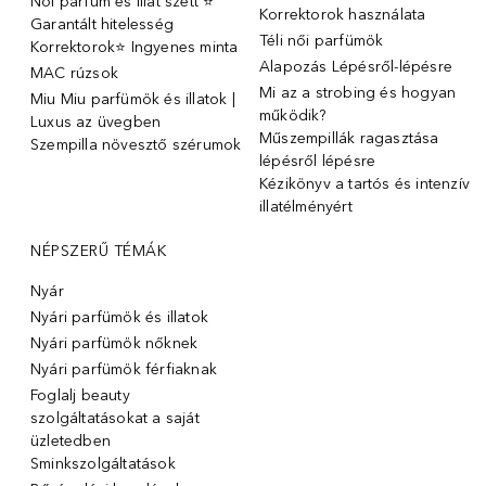
Női parfüm és illat szett ⭐
Korrektorok használata
Garantált hitelesség
Téli női parfümök
Korrektorok⭐ Ingyenes minta
Alapozás Lépésről-lépésre
MAC rúzsok
Mi az a strobing és hogyan
Miu Miu parfümök és illatok |
működik?
Luxus az üvegben
Műszempillák ragasztása
Szempilla növesztő szérumok
lépésről lépésre
Kézikönyv a tartós és intenzív
illatélményért
NÉPSZERŰ TÉMÁK
Nyár
Nyári parfümök és illatok
Nyári parfümök nőknek
Nyári parfümök férfiaknak
Foglalj beauty
szolgáltatásokat a saját
üzletedben
Sminkszolgáltatások