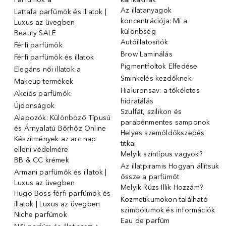
Az illatanyagok
Lattafa parfümök és illatok |
koncentrációja: Mi a
Luxus az üvegben
különbség
Beauty SALE
Autóillatosítók
Férfi parfümök
Brow Laminálás
Férfi parfümök és illatok
Pigmentfoltok Elfedése
Elegáns női illatok ️a
Sminkelés kezdőknek
Makeup termékek
Hialuronsav: a tökéletes
Akciós parfümök
hidratálás
Újdonságok
Szulfát, szilikon és
Alapozók: Különböző Típusú
parabénmentes samponok
és Árnyalatú Bőrhöz Online
Helyes szemöldökszedés
Készítmények az arc nap
titkai
elleni védelmére
Melyik színtípus vagyok?
BB & CC krémek
Az illatpiramis Hogyan állítsuk
Armani parfümök és illatok |
össze a parfümöt
Luxus az üvegben
Melyik Rúzs Illik Hozzám?
Hugo Boss férfi parfümök és
Kozmetikumokon található
illatok | Luxus az üvegben
szimbólumok és információk
Niche parfümok
Eau de parfüm