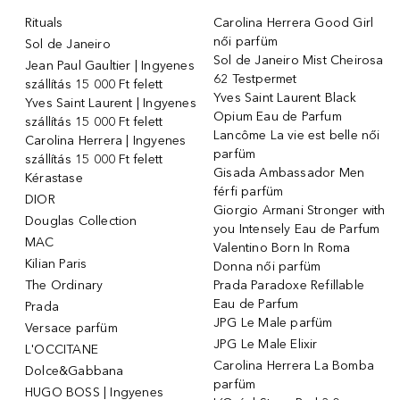
Rituals
Carolina Herrera Good Girl
női parfüm
Sol de Janeiro
Sol de Janeiro Mist Cheirosa
Jean Paul Gaultier | Ingyenes
62 Testpermet
szállítás 15 000 Ft felett
Yves Saint Laurent Black
Yves Saint Laurent | Ingyenes
Opium Eau de Parfum
szállítás 15 000 Ft felett
Lancôme La vie est belle női
Carolina Herrera | Ingyenes
parfüm
szállítás 15 000 Ft felett
Gisada Ambassador Men
Kérastase
férfi parfüm
DIOR
Giorgio Armani Stronger with
Douglas Collection
you Intensely Eau de Parfum
MAC
Valentino Born In Roma
Kilian Paris
Donna női parfüm
The Ordinary
Prada Paradoxe Refillable
Eau de Parfum
Prada
JPG Le Male parfüm
Versace parfüm
JPG Le Male Elixir
L'OCCITANE
Carolina Herrera La Bomba
Dolce&Gabbana
parfüm
HUGO BOSS | Ingyenes