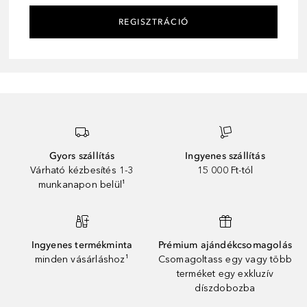
REGISZTRÁCIÓ
Gyors szállítás
Ingyenes szállítás
Várható kézbesítés 1-3
15 000 Ft-tól
munkanapon belül¹
Ingyenes termékminta
Prémium ajándékcsomagolás
minden vásárláshoz¹
Csomagoltass egy vagy több
terméket egy exkluzív
díszdobozba