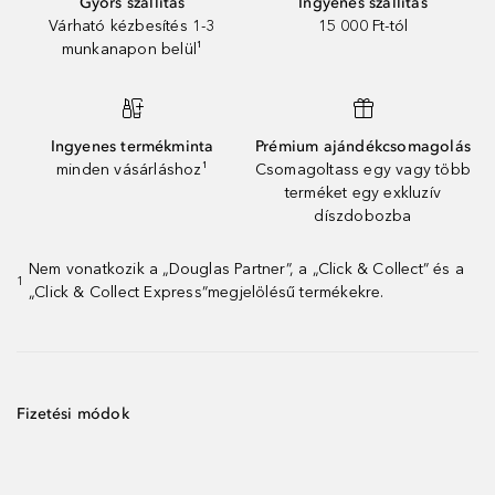
Gyors szállítás
Ingyenes szállítás
Várható kézbesítés 1-3
15 000 Ft-tól
munkanapon belül¹
Ingyenes termékminta
Prémium ajándékcsomagolás
minden vásárláshoz¹
Csomagoltass egy vagy több
terméket egy exkluzív
díszdobozba
Nem vonatkozik a „Douglas Partner”, a „Click & Collect” és a
1
„Click & Collect Express”megjelölésű termékekre.
Fizetési módok