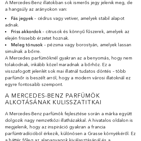
A Mercedes-Benz illatokban sok ismerős jegy jelenik meg, de
a hangsúly az arányokon van:
Fás jegyek
– cédrus vagy vetiver, amelyek stabil alapot
adnak.
Friss akkordok
– citrusok és könnyű fűszerek, amelyek az
elején frissebb érzetet hoznak.
Meleg tónusok
– pézsma vagy borostyán, amelyek lassan
simulnak a bőrre.
A Mercedes parfümöknél gyakran az a benyomás, hogy nem
tolakodnak, inkább közel maradnak a bőrhöz. Ez a
visszafogott jelenlét sok mai illatnál tudatos döntés – több
parfümőr is beszélt arról, hogy a modern városi illatoknál ez
egyre fontosabb szempont.
A MERCEDES-BENZ PARFÜMÖK
ALKOTÁSÁNAK KULISSZATITKAI
A Mercedes-Benz parfümök fejlesztése során a márka együtt
dolgozik nagy nemzetközi illatházakkal. A hivatalos oldalon is
megjelenik, hogy az inspiráció gyakran a francia
parfümtradícióból érkezik, különösen a Grasse környékéről. Ez
a háttér főleg az alapanyagok kiválasztásánál és a