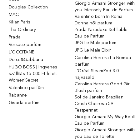
Giorgio Armani Stronger with
Douglas Collection
you Intensely Eau de Parfum
MAC
Valentino Born In Roma
Kilian Paris
Donna női parfüm
The Ordinary
Prada Paradoxe Refillable
Eau de Parfum
Prada
JPG Le Male parfüm
Versace parfüm
JPG Le Male Elixir
L'OCCITANE
Carolina Herrera La Bomba
Dolce&Gabbana
parfüm
HUGO BOSS | Ingyenes
L´Oréal SteamPod 3.0
szállítás 15 000 Ft felett
hajvasaló
Women'Secret
Carolina Herrera Good Girl
Valentino parfüm
Blush parfüm
Rabanne
Sol de Janeiro Brazilian
Gisada parfüm
Crush Cheirosa 59
Testpermet
Giorgio Armani My Way Refill
Eau de Parfum
Giorgio Armani Stronger with
you Eau de Toilette