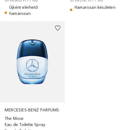
60
ml
 (
465 Ft
 / 
1
ml
)
30
ml
 (
581 Ft
 / 
1
ml
)
Újként elérhető
Hamarosan készleten
hamarosan
MERCEDES-BENZ PARFUMS
The Move
Eau de Toilette Spray