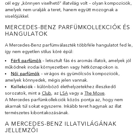
cél egy „könnyen viselhető” illatvilág volt – olyan kompozíciók,
amelyek nem uralják a teret, hanem együtt mozognak a
viselőjükkel.
MERCEDES-BENZ PARFÜMKOLLEKCIÓK ÉS
HANGULATOK
A Mercedes-Benz parfümválaszték többféle hangulatot fed le,
így nem egyetlen stílus köré épül:
Férfi parfümök
– letisztult fás és aromás illatok, amelyek jól
működnek irodai környezetben vagy hétköznapokon is.
Női parfümök
– virágos és gyümölcsös kompozíciók,
amelyek könnyedek, mégis jelen vannak.
Kollekciók
– különböző élethelyzetekhez illeszkedő
sorozatok, mint a
Club
, az
LSA
vagy a
The Move
.
A Mercedes parfümkollekciók közös pontja az, hogy nem
akarnak túl sokat egyszerre. Inkább teret hagynak az illat
természetes kibontakozásának.
A MERCEDES-BENZ ILLATVILÁGÁNAK
JELLEMZŐI