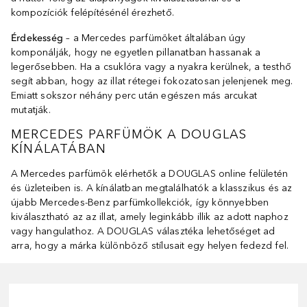
kompozíciók felépítésénél érezhető.
Érdekesség
– a Mercedes parfümöket általában úgy
komponálják, hogy ne egyetlen pillanatban hassanak a
legerősebben. Ha a csuklóra vagy a nyakra kerülnek, a testhő
segít abban, hogy az illat rétegei fokozatosan jelenjenek meg.
Emiatt sokszor néhány perc után egészen más arcukat
mutatják.
MERCEDES PARFÜMÖK A DOUGLAS
KÍNÁLATÁBAN
A Mercedes parfümök elérhetők a DOUGLAS online felületén
és üzleteiben is. A kínálatban megtalálhatók a klasszikus és az
újabb Mercedes-Benz parfümkollekciók, így könnyebben
kiválasztható az az illat, amely leginkább illik az adott naphoz
vagy hangulathoz. A DOUGLAS választéka lehetőséget ad
arra, hogy a márka különböző stílusait egy helyen fedezd fel.