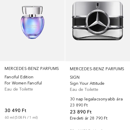
MERCEDES-BENZ PARFUMS
MERCEDES-BENZ PARFUMS
Fanciful Edition
SIGN
For Women Fanciful
Sign Your Attitude
Eau de Toilette
Eau de Toilette
30 nap legalacsonyabb ára
23 890 Ft
30 490 Ft
23 890 Ft
60
ml
 (
508 Ft
 / 
1
ml
)
Eredeti ár
28 790 Ft