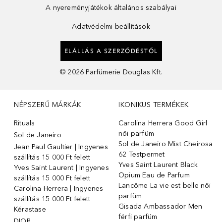
A nyereményjátékok általános szabályai
Adatvédelmi beállítások
ELÁLLÁS A SZERZŐDÉSTŐL
©
2026
Parfümerie Douglas Kft.
NÉPSZERŰ MÁRKÁK
IKONIKUS TERMÉKEK
Rituals
Carolina Herrera Good Girl
női parfüm
Sol de Janeiro
Sol de Janeiro Mist Cheirosa
Jean Paul Gaultier | Ingyenes
62 Testpermet
szállítás 15 000 Ft felett
Yves Saint Laurent Black
Yves Saint Laurent | Ingyenes
Opium Eau de Parfum
szállítás 15 000 Ft felett
Lancôme La vie est belle női
Carolina Herrera | Ingyenes
parfüm
szállítás 15 000 Ft felett
Gisada Ambassador Men
Kérastase
férfi parfüm
DIOR