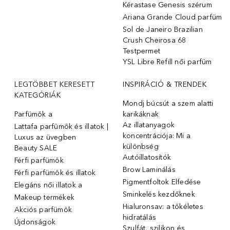
Kérastase Genesis szérum
Ariana Grande Cloud parfüm
Sol de Janeiro Brazilian
Crush Cheirosa 68
Testpermet
YSL Libre Refill női parfüm
LEGTÖBBET KERESETT
INSPIRÁCIÓ & TRENDEK
KATEGÓRIÁK
Mondj búcsút a szem alatti
Parfümök ️a
karikáknak
Az illatanyagok
Lattafa parfümök és illatok |
koncentrációja: Mi a
Luxus az üvegben
különbség
Beauty SALE
Autóillatosítók
Férfi parfümök
Brow Laminálás
Férfi parfümök és illatok
Pigmentfoltok Elfedése
Elegáns női illatok ️a
Sminkelés kezdőknek
Makeup termékek
Hialuronsav: a tökéletes
Akciós parfümök
hidratálás
Újdonságok
Szulfát, szilikon és