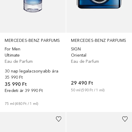
MERCEDES-BENZ PARFUMS
MERCEDES-BENZ PARFUMS
For Men
SIGN
Ultimate
Oriental
Eau de Parfum
Eau de Parfum
30 nap legalacsonyabb ára
35 990 Ft
29 490 Ft
35 990 Ft
Eredeti ár
39 990 Ft
50
ml
 (
590 Ft
 / 
1
ml
)
75
ml
 (
480 Ft
 / 
1
ml
)