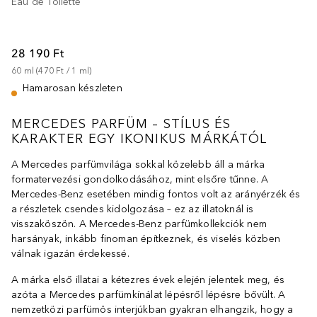
Eau de Toilette
28 190 Ft
60
ml
 (
470 Ft
 / 
1
ml
)
Hamarosan készleten
MERCEDES PARFÜM – STÍLUS ÉS
KARAKTER EGY IKONIKUS MÁRKÁTÓL
A Mercedes parfümvilága sokkal közelebb áll a márka
formatervezési gondolkodásához, mint elsőre tűnne. A
Mercedes-Benz esetében mindig fontos volt az arányérzék és
a részletek csendes kidolgozása – ez az illatoknál is
visszaköszön. A Mercedes-Benz parfümkollekciók nem
harsányak, inkább finoman építkeznek, és viselés közben
válnak igazán érdekessé.
A márka első illatai a kétezres évek elején jelentek meg, és
azóta a Mercedes parfümkínálat lépésről lépésre bővült. A
nemzetközi parfümös interjúkban gyakran elhangzik, hogy a