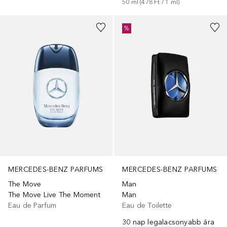
50
ml
 (
478 Ft
 / 
1
ml
)
%
MERCEDES-BENZ PARFUMS
MERCEDES-BENZ PARFUMS
The Move
Man
The Move Live The Moment
Man
Eau de Parfum
Eau de Toilette
30 nap legalacsonyabb ára