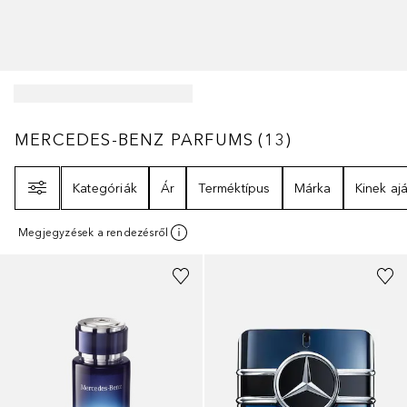
MERCEDES-BENZ PARFUMS
13
EREDMÉNYE
MERCEDES-BENZ PARFUMS
(
13
)
Szűrő
Kategóriák
Ár
Terméktípus
Márka
Kinek ajá
Megjegyzések a rendezésről