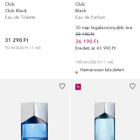
Club
Club
Club Black
Black
Eau de Toilette
Eau de Parfum
30 nap legalacsonyabb ára
39 190 Ft
31 290 Ft
36 190 Ft
50
ml
 (
626 Ft
 / 
1
ml
)
Eredeti ár
43 990 Ft
100
ml
 (
362 Ft
 / 
1
ml
)
Hamarosan készleten
%