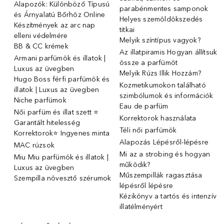
Alapozók: Különböző Típusú
parabénmentes samponok
és Árnyalatú Bőrhöz Online
Helyes szemöldökszedés
Készítmények az arc nap
titkai
elleni védelmére
Melyik színtípus vagyok?
BB & CC krémek
Az illatpiramis Hogyan állítsuk
Armani parfümök és illatok |
össze a parfümöt
Luxus az üvegben
Melyik Rúzs Illik Hozzám?
Hugo Boss férfi parfümök és
Kozmetikumokon található
illatok | Luxus az üvegben
szimbólumok és információk
Niche parfümok
Eau de parfüm
Női parfüm és illat szett ⭐
Korrektorok használata
Garantált hitelesség
Téli női parfümök
Korrektorok⭐ Ingyenes minta
Alapozás Lépésről-lépésre
MAC rúzsok
Mi az a strobing és hogyan
Miu Miu parfümök és illatok |
működik?
Luxus az üvegben
Műszempillák ragasztása
Szempilla növesztő szérumok
lépésről lépésre
Kézikönyv a tartós és intenzív
illatélményért