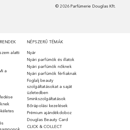
©
2026
Parfümerie Douglas Kft.
TRENDEK
NÉPSZERŰ TÉMÁK
zem alatti
Nyár
Nyári parfümök és illatok
Nyári parfümök nőknek
Mi a
Nyári parfümök férfiaknak
Foglalj beauty
szolgáltatásokat a saját
üzletedben
lfedése
Sminkszolgáltatások
őknek
Bőrápolási kezelések
ökéletes
Prémium ajándékdoboz
Douglas Beauty Card
 és
CLICK & COLLECT
 samponok