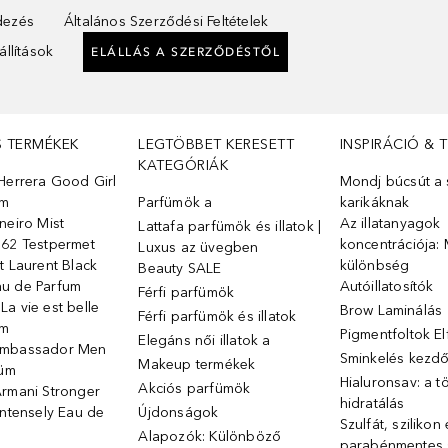
ndezés
Általános Szerződési Feltételek
llítások
ELÁLLÁS A SZERZŐDÉSTŐL
S TERMÉKEK
LEGTÖBBET KERESETT
INSPIRÁCIÓ & 
KATEGÓRIÁK
Herrera Good Girl
Mondj búcsút a s
üm
Parfümök ️a
karikáknak
neiro Mist
Az illatanyagok
Lattafa parfümök és illatok |
 62 Testpermet
koncentrációja: 
Luxus az üvegben
t Laurent Black
különbség
Beauty SALE
u de Parfum
Autóillatosítók
Férfi parfümök
a vie est belle
Brow Laminálás
Férfi parfümök és illatok
üm
Pigmentfoltok E
Elegáns női illatok ️a
Ambassador Men
Sminkelés kezd
Makeup termékek
füm
Hialuronsav: a t
Akciós parfümök
Armani Stronger
hidratálás
Intensely Eau de
Újdonságok
Szulfát, szilikon
Alapozók: Különböző
parabénmentes