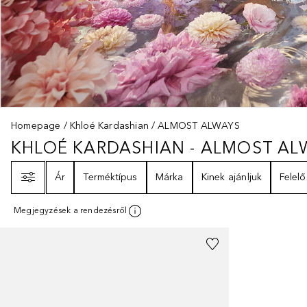
Homepage
Khloé Kardashian
ALMOST ALWAYS
KHLOÉ KARDASHIAN - ALMOST AL
KHLOÉ KARDASHIAN - ALMOST 
Szűrő
Ár
Terméktípus
Márka
Kinek ajánljuk
Felelő
Megjegyzések a rendezésről