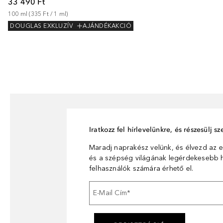
33 490 Ft
100
ml
 (
335 Ft
 / 
1
ml
)
DOUGLAS EXKLUZÍV
AJÁNDÉKAKCIÓ
Iratkozz fel hírlevelünkre, és részesülj 
Maradj naprakész velünk, és élvezd az e
és a szépség világának legérdekesebb hí
felhasználók számára érhető el.
E-Mail Cím
*