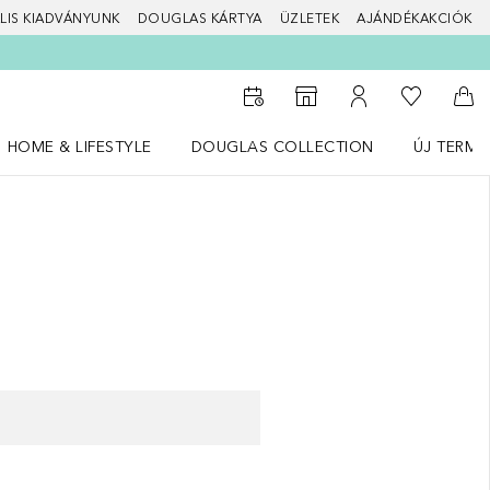
LIS KIADVÁNYUNK
DOUGLAS KÁRTYA
ÜZLETEK
AJÁNDÉKAKCIÓK
A kívánság
Az üzletkeresőhöz
A fiókomhoz
Kos
HOME & LIFESTYLE
DOUGLAS COLLECTION
ÚJ TERMÉ
Nyisd meg a(z) HOME & LIFESTYLE menüt
Nyisd meg a(z) Douglas Collection menüt
Nyisd meg 