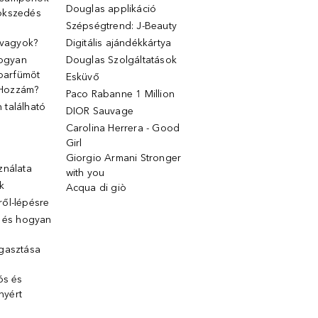
Douglas applikáció
ökszedés
Szépségtrend: J-Beauty
 vagyok?
Digitális ajándékkártya
Hogyan
Douglas Szolgáltatások
 parfümöt
Esküvő
k Hozzám?
Paco Rabanne 1 Million
található
DIOR Sauvage
Carolina Herrera - Good
Girl
Giorgio Armani Stronger
ználata
with you
k
Acqua di giò
ől-lépésre
g és hogyan
gasztása
ós és
ényért