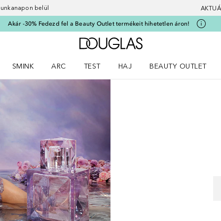
 munkanapon belül
AKTUÁ
Akár -30% Fedezd fel a Beauty Outlet termékeit hihetetlen áron!
A Douglas Főoldalra
SMINK
ARC
TEST
HAJ
BEAUTY OUTLET
nüt
z) Parfümök menüt
Nyisd meg a(z) Smink menüt
Nyisd meg a(z) Arc menüt
Nyisd meg a(z) Test menüt
Nyisd meg a(z) Haj menüt