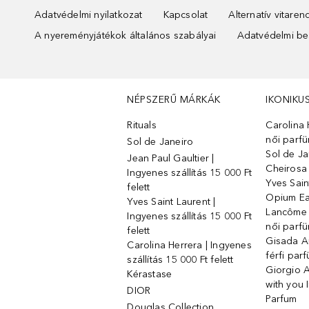
Adatvédelmi nyilatkozat
Kapcsolat
Alternatív vitare
A nyereményjátékok általános szabályai
Adatvédelmi beá
NÉPSZERŰ MÁRKÁK
IKONIKU
Rituals
Carolina 
női parf
Sol de Janeiro
Sol de Ja
Jean Paul Gaultier |
Cheirosa
Ingyenes szállítás 15 000 Ft
Yves Sain
felett
Opium Ea
Yves Saint Laurent |
Lancôme L
Ingyenes szállítás 15 000 Ft
női parf
felett
Gisada 
Carolina Herrera | Ingyenes
férfi par
szállítás 15 000 Ft felett
Giorgio 
Kérastase
with you 
DIOR
Parfum
Douglas Collection