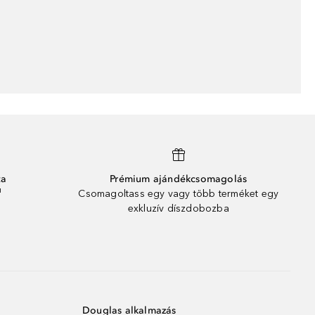
ta
Prémium ajándékcsomagolás
¹
Csomagoltass egy vagy több terméket egy
exkluzív díszdobozba
Douglas alkalmazás