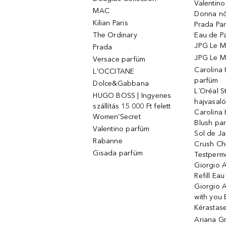
Valentin
MAC
Donna nő
Kilian Paris
Prada Par
The Ordinary
Eau de P
JPG Le M
Prada
JPG Le Ma
Versace parfüm
Carolina
L'OCCITANE
parfüm
Dolce&Gabbana
L´Oréal 
HUGO BOSS | Ingyenes
hajvasal
szállítás 15 000 Ft felett
Carolina 
Women'Secret
Blush pa
Valentino parfüm
Sol de Ja
Rabanne
Crush Ch
Gisada parfüm
Testperm
Giorgio 
Refill Ea
Giorgio 
with you 
Kérastas
Ariana G