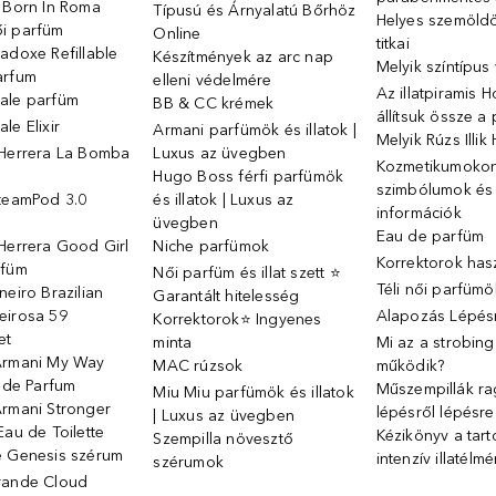
o Born In Roma
Típusú és Árnyalatú Bőrhöz
Helyes szemöld
i parfüm
Online
titkai
adoxe Refillable
Készítmények az arc nap
Melyik színtípus
arfum
elleni védelmére
Az illatpiramis 
ale parfüm
BB & CC krémek
állítsuk össze a
le Elixir
Armani parfümök és illatok |
Melyik Rúzs Illi
 Herrera La Bomba
Luxus az üvegben
Kozmetikumokon 
Hugo Boss férfi parfümök
szimbólumok és
SteamPod 3.0
és illatok | Luxus az
információk
ó
üvegben
Eau de parfüm
Herrera Good Girl
Niche parfümok
Korrektorok has
rfüm
Női parfüm és illat szett ⭐
Téli női parfümö
neiro Brazilian
Garantált hitelesség
eirosa 59
Alapozás Lépésr
Korrektorok⭐ Ingyenes
et
minta
Mi az a strobin
Armani My Way
MAC rúzsok
működik?
u de Parfum
Műszempillák ra
Miu Miu parfümök és illatok
Armani Stronger
lépésről lépésre
| Luxus az üvegben
Eau de Toilette
Kézikönyv a tart
Szempilla növesztő
e Genesis szérum
intenzív illatélm
szérumok
rande Cloud