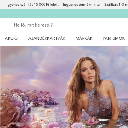
Ingyenes szállítás 15 000 Ft felett
Ingyenes termékminta
Szállítás 1–3
Menj vissza
Keresés végrehajtása
AKCIÓ
AJÁNDÉKKÁRTYÁK
MÁRKÁK
PARFÜMÖK
Nyisd meg a(z) Akció menüt
Nyisd meg a(z) MÁRKÁK me
Nyisd meg a(