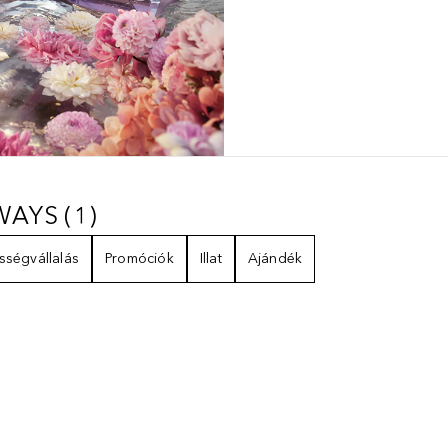
WAYS
(
1
)
ALWAYS
1
EREDMÉNYEK
sségvállalás
Promóciók
Illat
Ajándék