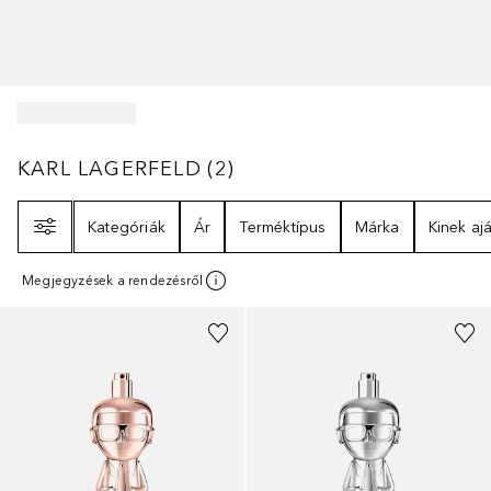
KARL LAGERFELD
2
EREDMÉNYEK
KARL LAGERFELD
(
2
)
Szűrő
Kategóriák
Ár
Terméktípus
Márka
Kinek ajá
Megjegyzések a rendezésről