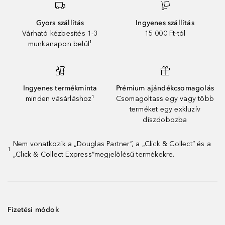
Gyors szállítás
Ingyenes szállítás
Várható kézbesítés 1-3
15 000 Ft-tól
munkanapon belül¹
Ingyenes termékminta
Prémium ajándékcsomagolás
minden vásárláshoz¹
Csomagoltass egy vagy több
terméket egy exkluzív
díszdobozba
Nem vonatkozik a „Douglas Partner”, a „Click & Collect” és a
1
„Click & Collect Express”megjelölésű termékekre.
Fizetési módok