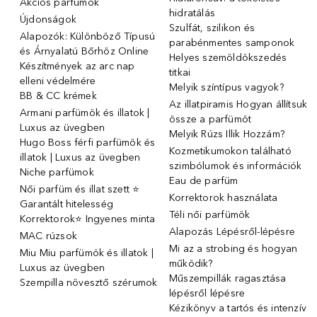
Akciós parfümök
hidratálás
Újdonságok
Szulfát, szilikon és
Alapozók: Különböző Típusú
parabénmentes samponok
és Árnyalatú Bőrhöz Online
Helyes szemöldökszedés
Készítmények az arc nap
titkai
elleni védelmére
Melyik színtípus vagyok?
BB & CC krémek
Az illatpiramis Hogyan állítsuk
Armani parfümök és illatok |
össze a parfümöt
Luxus az üvegben
Melyik Rúzs Illik Hozzám?
Hugo Boss férfi parfümök és
Kozmetikumokon található
illatok | Luxus az üvegben
szimbólumok és információk
Niche parfümok
Eau de parfüm
Női parfüm és illat szett ⭐
Korrektorok használata
Garantált hitelesség
Téli női parfümök
Korrektorok⭐ Ingyenes minta
Alapozás Lépésről-lépésre
MAC rúzsok
Mi az a strobing és hogyan
Miu Miu parfümök és illatok |
működik?
Luxus az üvegben
Műszempillák ragasztása
Szempilla növesztő szérumok
lépésről lépésre
Kézikönyv a tartós és intenzív