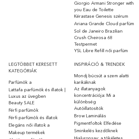
Giorgio Armani Stronger with
you Eau de Toilette
Kérastase Genesis szérum
Ariana Grande Cloud parfüm
Sol de Janeiro Brazilian
Crush Cheirosa 68
Testpermet
YSL Libre Refill női parfüm
LEGTÖBBET KERESETT
INSPIRÁCIÓ & TRENDEK
KATEGÓRIÁK
Mondj búcsút a szem alatti
Parfümök ️a
karikáknak
Az illatanyagok
Lattafa parfümök és illatok |
koncentrációja: Mi a
Luxus az üvegben
különbség
Beauty SALE
Autóillatosítók
Férfi parfümök
Brow Laminálás
Férfi parfümök és illatok
Pigmentfoltok Elfedése
Elegáns női illatok ️a
Sminkelés kezdőknek
Makeup termékek
Hialuronsav: a tökéletes