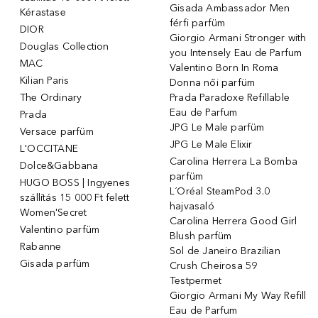
Gisada Ambassador Men
Kérastase
férfi parfüm
DIOR
Giorgio Armani Stronger with
Douglas Collection
you Intensely Eau de Parfum
MAC
Valentino Born In Roma
Kilian Paris
Donna női parfüm
The Ordinary
Prada Paradoxe Refillable
Eau de Parfum
Prada
JPG Le Male parfüm
Versace parfüm
JPG Le Male Elixir
L'OCCITANE
Carolina Herrera La Bomba
Dolce&Gabbana
parfüm
HUGO BOSS | Ingyenes
L´Oréal SteamPod 3.0
szállítás 15 000 Ft felett
hajvasaló
Women'Secret
Carolina Herrera Good Girl
Valentino parfüm
Blush parfüm
Rabanne
Sol de Janeiro Brazilian
Gisada parfüm
Crush Cheirosa 59
Testpermet
Giorgio Armani My Way Refill
Eau de Parfum