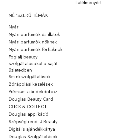
illatélményért
NÉPSZERŰ TÉMÁK
Nyár
Nyári parfümök és illatok
Nyári parfümök nőknek
Nyári parfümök férfiaknak
Foglalj beauty
szolgáltatásokat a saját
üzletedben
Sminkszolgáltatások
Bőrápolási kezelések
Prémium ajándékdoboz
Douglas Beauty Card
CLICK & COLLECT
Douglas applikáció
Szépségtrend: J-Beauty
Digitális ajándékkártya
Douglas Szolgáltatások