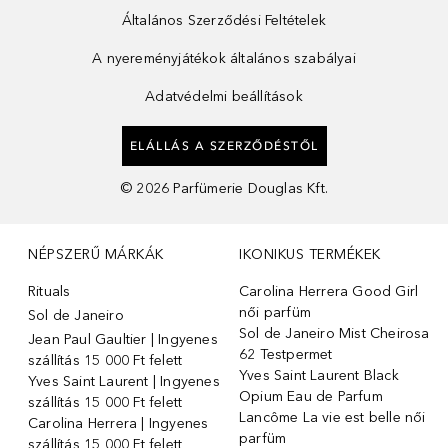
Általános Szerződési Feltételek
A nyereményjátékok általános szabályai
Adatvédelmi beállítások
ELÁLLÁS A SZERZŐDÉSTŐL
©
2026
Parfümerie Douglas Kft.
NÉPSZERŰ MÁRKÁK
IKONIKUS TERMÉKEK
Rituals
Carolina Herrera Good Girl
női parfüm
Sol de Janeiro
Sol de Janeiro Mist Cheirosa
Jean Paul Gaultier | Ingyenes
62 Testpermet
szállítás 15 000 Ft felett
Yves Saint Laurent Black
Yves Saint Laurent | Ingyenes
Opium Eau de Parfum
szállítás 15 000 Ft felett
Lancôme La vie est belle női
Carolina Herrera | Ingyenes
parfüm
szállítás 15 000 Ft felett