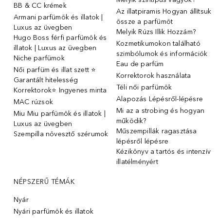
BB & CC krémek
Az illatpiramis Hogyan állítsuk
Armani parfümök és illatok |
össze a parfümöt
Luxus az üvegben
Melyik Rúzs Illik Hozzám?
Hugo Boss férfi parfümök és
Kozmetikumokon található
illatok | Luxus az üvegben
szimbólumok és információk
Niche parfümok
Eau de parfüm
Női parfüm és illat szett ⭐
Korrektorok használata
Garantált hitelesség
Téli női parfümök
Korrektorok⭐ Ingyenes minta
Alapozás Lépésről-lépésre
MAC rúzsok
Mi az a strobing és hogyan
Miu Miu parfümök és illatok |
működik?
Luxus az üvegben
Műszempillák ragasztása
Szempilla növesztő szérumok
lépésről lépésre
Kézikönyv a tartós és intenzív
illatélményért
NÉPSZERŰ TÉMÁK
Nyár
Nyári parfümök és illatok