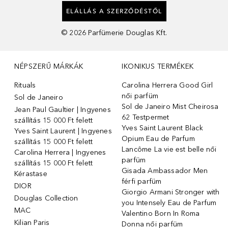
ELÁLLÁS A SZERZŐDÉSTŐL
©
2026
Parfümerie Douglas Kft.
NÉPSZERŰ MÁRKÁK
IKONIKUS TERMÉKEK
Rituals
Carolina Herrera Good Girl
női parfüm
Sol de Janeiro
Sol de Janeiro Mist Cheirosa
Jean Paul Gaultier | Ingyenes
62 Testpermet
szállítás 15 000 Ft felett
Yves Saint Laurent Black
Yves Saint Laurent | Ingyenes
Opium Eau de Parfum
szállítás 15 000 Ft felett
Lancôme La vie est belle női
Carolina Herrera | Ingyenes
parfüm
szállítás 15 000 Ft felett
Gisada Ambassador Men
Kérastase
férfi parfüm
DIOR
Giorgio Armani Stronger with
Douglas Collection
you Intensely Eau de Parfum
MAC
Valentino Born In Roma
Kilian Paris
Donna női parfüm