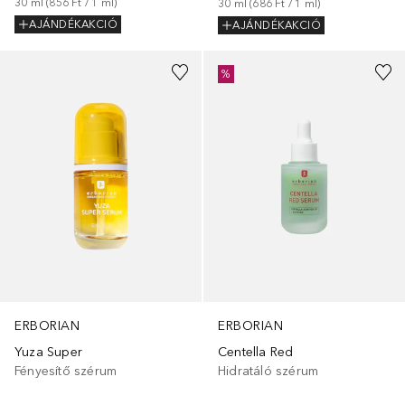
30
ml
 (
856 Ft
 / 
1
ml
)
30
ml
 (
686 Ft
 / 
1
ml
)
AJÁNDÉKAKCIÓ
AJÁNDÉKAKCIÓ
%
ERBORIAN
ERBORIAN
Yuza Super
Centella Red
Fényesítő szérum
Hidratáló szérum