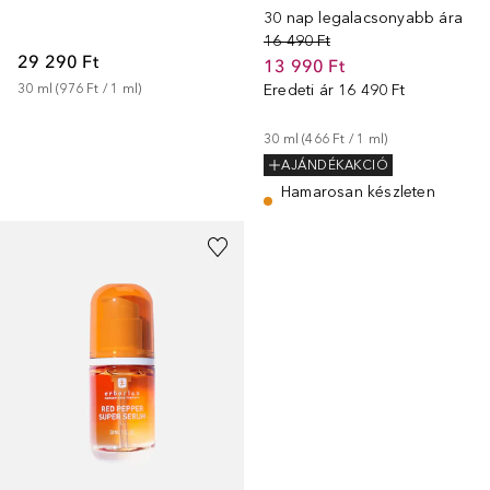
30 nap legalacsonyabb ára
16 490 Ft
29 290 Ft
13 990 Ft
30
ml
 (
976 Ft
 / 
1
ml
)
Eredeti ár
16 490 Ft
30
ml
 (
466 Ft
 / 
1
ml
)
AJÁNDÉKAKCIÓ
Hamarosan készleten