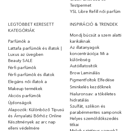
Testpermet
YSL Libre Refill női parfüm
LEGTÖBBET KERESETT
INSPIRÁCIÓ & TRENDEK
KATEGÓRIÁK
Mondj búcsút a szem alatti
Parfümök ️a
karikáknak
Az illatanyagok
Lattafa parfümök és illatok |
koncentrációja: Mi a
Luxus az üvegben
különbség
Beauty SALE
Autóillatosítók
Férfi parfümök
Brow Laminálás
Férfi parfümök és illatok
Pigmentfoltok Elfedése
Elegáns női illatok ️a
Sminkelés kezdőknek
Makeup termékek
Hialuronsav: a tökéletes
Akciós parfümök
hidratálás
Újdonságok
Szulfát, szilikon és
Alapozók: Különböző Típusú
parabénmentes samponok
és Árnyalatú Bőrhöz Online
Helyes szemöldökszedés
Készítmények az arc nap
titkai
elleni védelmére
Melyik színtípus vagyok?