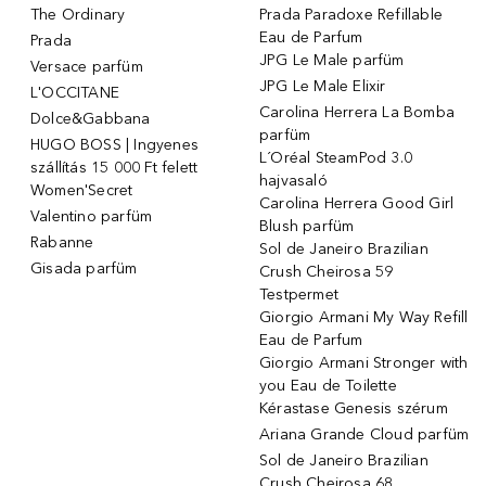
The Ordinary
Prada Paradoxe Refillable
Eau de Parfum
Prada
JPG Le Male parfüm
Versace parfüm
JPG Le Male Elixir
L'OCCITANE
Carolina Herrera La Bomba
Dolce&Gabbana
parfüm
HUGO BOSS | Ingyenes
L´Oréal SteamPod 3.0
szállítás 15 000 Ft felett
hajvasaló
Women'Secret
Carolina Herrera Good Girl
Valentino parfüm
Blush parfüm
Rabanne
Sol de Janeiro Brazilian
Gisada parfüm
Crush Cheirosa 59
Testpermet
Giorgio Armani My Way Refill
Eau de Parfum
Giorgio Armani Stronger with
you Eau de Toilette
Kérastase Genesis szérum
Ariana Grande Cloud parfüm
Sol de Janeiro Brazilian
Crush Cheirosa 68