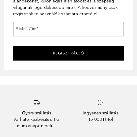
ajándékokat, különleges ajánlatokat és a szépség
világának legérdekesebb híreit. A kedvezmény csak
regisztrált felhasználók számára érhető el.
E-Mail Cím
*
REGISZTRÁCIÓ
Gyors szállítás
Ingyenes szállítás
Várható kézbesítés 1-3
15 000 Ft-tól
munkanapon belül¹