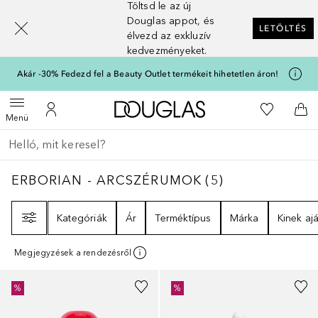
Töltsd le az új
[navigation.slideout.screenreader]
Douglas appot, és
LETÖLTÉS
élvezd az exkluzív
kedvezményeket.
Akár -30% Fedezd fel a Beauty Outlet termékeit hihetetlen áron!
A Douglas Főoldalra
A kívánság
Menü megnyitása
A fiókomhoz
Kos
Menü
Menj vissza
Keresés végrehajtása
ERBORIAN - ARCSZÉRUMOK
5
EREDMÉNYE
ERBORIAN - ARCSZÉRUMOK
(
5
)
Szűrő
Kategóriák
Ár
Terméktípus
Márka
Kinek ajá
Megjegyzések a rendezésről
%
%