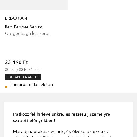
ERBORIAN
Red Pepper Serum
Öregedésgátló szérum
23 490 Ft
30
ml
 (
783 Ft
 / 
1
ml
)
AJÁNDÉKAKCIÓ
Hamarosan készleten
Iratkozz fel hírlevelünkre, és részesülj személyre
szabott előnyökben!
Maradj naprakész velünk, és élvezd az exkluzív