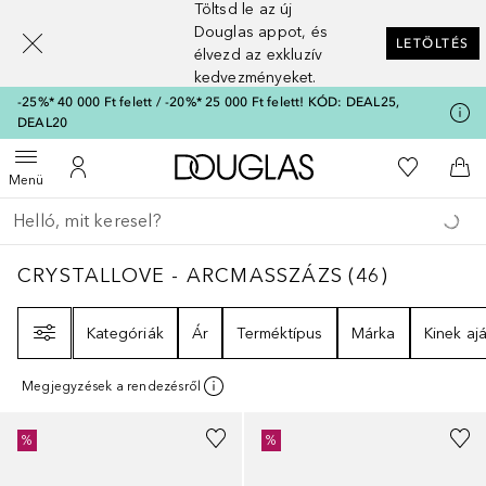
Töltsd le az új
[navigation.slideout.screenreader]
Douglas appot, és
LETÖLTÉS
élvezd az exkluzív
kedvezményeket.
-25%* 40 000 Ft felett / -20%* 25 000 Ft felett! KÓD: DEAL25,
DEAL20
A Douglas Főoldalra
A kívánság
Menü megnyitása
A fiókomhoz
Kos
Menü
Menj vissza
Keresés végrehajtása
CRYSTALLOVE - ARCMASSZÁZS
46
EREDMÉ
CRYSTALLOVE - ARCMASSZÁZS
(
46
)
Szűrő
Kategóriák
Ár
Terméktípus
Márka
Kinek ajá
Megjegyzések a rendezésről
%
%