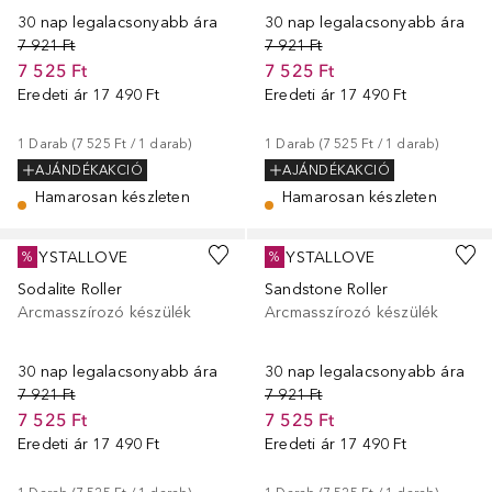
30 nap legalacsonyabb ára
30 nap legalacsonyabb ára
7 921 Ft
7 921 Ft
7 525 Ft
7 525 Ft
Eredeti ár
17 490 Ft
Eredeti ár
17 490 Ft
1
Darab
 (
7 525 Ft
 / 
1
darab
)
1
Darab
 (
7 525 Ft
 / 
1
darab
)
AJÁNDÉKAKCIÓ
AJÁNDÉKAKCIÓ
Hamarosan készleten
Hamarosan készleten
CRYSTALLOVE
CRYSTALLOVE
%
%
Sodalite Roller
Sandstone Roller
Arcmasszírozó készülék
Arcmasszírozó készülék
30 nap legalacsonyabb ára
30 nap legalacsonyabb ára
7 921 Ft
7 921 Ft
7 525 Ft
7 525 Ft
Eredeti ár
17 490 Ft
Eredeti ár
17 490 Ft