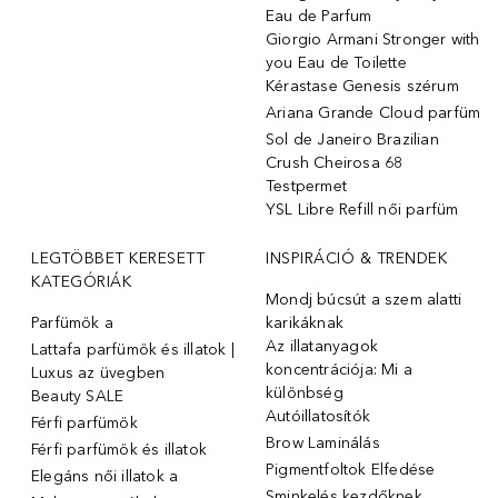
Eau de Parfum
Giorgio Armani Stronger with
you Eau de Toilette
Kérastase Genesis szérum
Ariana Grande Cloud parfüm
Sol de Janeiro Brazilian
Crush Cheirosa 68
Testpermet
YSL Libre Refill női parfüm
LEGTÖBBET KERESETT
INSPIRÁCIÓ & TRENDEK
KATEGÓRIÁK
Mondj búcsút a szem alatti
Parfümök ️a
karikáknak
Az illatanyagok
Lattafa parfümök és illatok |
koncentrációja: Mi a
Luxus az üvegben
különbség
Beauty SALE
Autóillatosítók
Férfi parfümök
Brow Laminálás
Férfi parfümök és illatok
Pigmentfoltok Elfedése
Elegáns női illatok ️a
Sminkelés kezdőknek