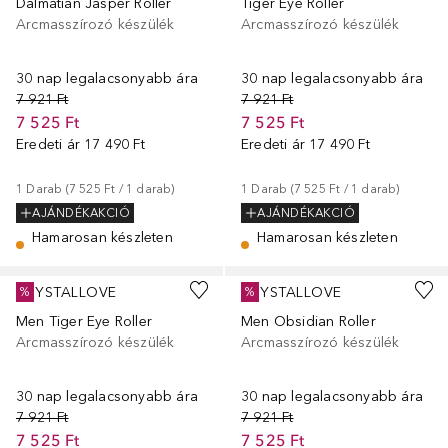
Dalmatian Jasper Roller
Tiger Eye Roller
Arcmasszírozó készülék
Arcmasszírozó készülék
30 nap legalacsonyabb ára
30 nap legalacsonyabb ára
7 921 Ft
7 921 Ft
7 525 Ft
7 525 Ft
Eredeti ár
17 490 Ft
Eredeti ár
17 490 Ft
1
Darab
 (
7 525 Ft
 / 
1
darab
)
1
Darab
 (
7 525 Ft
 / 
1
darab
)
AJÁNDÉKAKCIÓ
AJÁNDÉKAKCIÓ
Hamarosan készleten
Hamarosan készleten
CRYSTALLOVE
CRYSTALLOVE
%
%
Men Tiger Eye Roller
Men Obsidian Roller
Arcmasszírozó készülék
Arcmasszírozó készülék
30 nap legalacsonyabb ára
30 nap legalacsonyabb ára
7 921 Ft
7 921 Ft
7 525 Ft
7 525 Ft