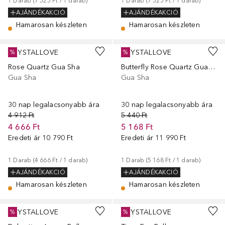
1
Darab
 (
7 525 Ft
 / 
1
darab
)
1
Darab
 (
7 525 Ft
 / 
1
darab
)
AJÁNDÉKAKCIÓ
AJÁNDÉKAKCIÓ
Hamarosan készleten
Hamarosan készleten
CRYSTALLOVE
CRYSTALLOVE
%
%
Rose Quartz Gua Sha
Butterfly Rose Quartz Gua Sha
Gua Sha
Gua Sha
30 nap legalacsonyabb ára
30 nap legalacsonyabb ára
4 912 Ft
5 440 Ft
4 666 Ft
5 168 Ft
Eredeti ár
10 790 Ft
Eredeti ár
11 990 Ft
1
Darab
 (
4 666 Ft
 / 
1
darab
)
1
Darab
 (
5 168 Ft
 / 
1
darab
)
AJÁNDÉKAKCIÓ
AJÁNDÉKAKCIÓ
Hamarosan készleten
Hamarosan készleten
CRYSTALLOVE
CRYSTALLOVE
%
%