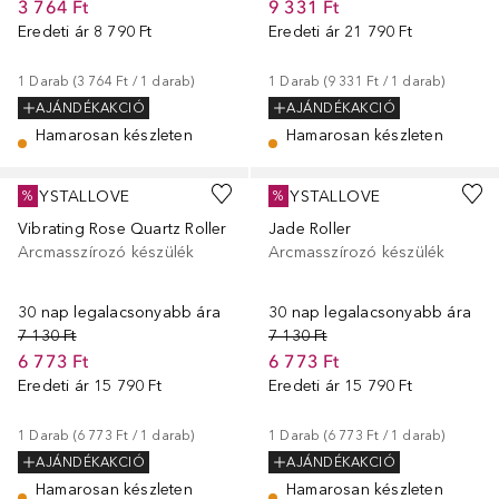
3 764 Ft
9 331 Ft
Eredeti ár
8 790 Ft
Eredeti ár
21 790 Ft
1
Darab
 (
3 764 Ft
 / 
1
darab
)
1
Darab
 (
9 331 Ft
 / 
1
darab
)
AJÁNDÉKAKCIÓ
AJÁNDÉKAKCIÓ
Hamarosan készleten
Hamarosan készleten
CRYSTALLOVE
CRYSTALLOVE
%
%
Vibrating Rose Quartz Roller
Jade Roller
Arcmasszírozó készülék
Arcmasszírozó készülék
30 nap legalacsonyabb ára
30 nap legalacsonyabb ára
7 130 Ft
7 130 Ft
6 773 Ft
6 773 Ft
Eredeti ár
15 790 Ft
Eredeti ár
15 790 Ft
1
Darab
 (
6 773 Ft
 / 
1
darab
)
1
Darab
 (
6 773 Ft
 / 
1
darab
)
AJÁNDÉKAKCIÓ
AJÁNDÉKAKCIÓ
Hamarosan készleten
Hamarosan készleten