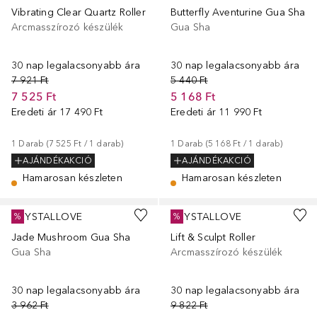
Vibrating Clear Quartz Roller
Butterfly Aventurine Gua Sha
Arcmasszírozó készülék
Gua Sha
30 nap legalacsonyabb ára
30 nap legalacsonyabb ára
7 921 Ft
5 440 Ft
7 525 Ft
5 168 Ft
Eredeti ár
17 490 Ft
Eredeti ár
11 990 Ft
1
Darab
 (
7 525 Ft
 / 
1
darab
)
1
Darab
 (
5 168 Ft
 / 
1
darab
)
AJÁNDÉKAKCIÓ
AJÁNDÉKAKCIÓ
Hamarosan készleten
Hamarosan készleten
CRYSTALLOVE
CRYSTALLOVE
%
%
Jade Mushroom Gua Sha
Lift & Sculpt Roller
Gua Sha
Arcmasszírozó készülék
30 nap legalacsonyabb ára
30 nap legalacsonyabb ára
3 962 Ft
9 822 Ft