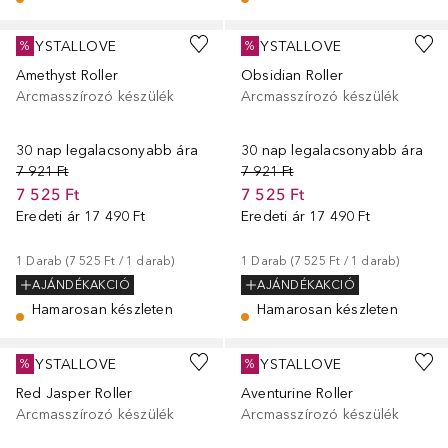
CRYSTALLOVE
CRYSTALLOVE
%
%
Amethyst Roller
Obsidian Roller
Arcmasszírozó készülék
Arcmasszírozó készülék
30 nap legalacsonyabb ára
30 nap legalacsonyabb ára
7 921 Ft
7 921 Ft
7 525 Ft
7 525 Ft
Eredeti ár
17 490 Ft
Eredeti ár
17 490 Ft
1
Darab
 (
7 525 Ft
 / 
1
darab
)
1
Darab
 (
7 525 Ft
 / 
1
darab
)
AJÁNDÉKAKCIÓ
AJÁNDÉKAKCIÓ
Hamarosan készleten
Hamarosan készleten
CRYSTALLOVE
CRYSTALLOVE
%
%
Red Jasper Roller
Aventurine Roller
Arcmasszírozó készülék
Arcmasszírozó készülék