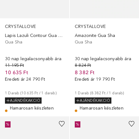
CRYSTALLOVE
CRYSTALLOVE
Lapis Lazuli Contour Gua Sha
Amazonite Gua Sha
Gua Sha
Gua Sha
30 nap legalacsonyabb ára
30 nap legalacsonyabb ára
11 195 Ft
8 824 Ft
10 635 Ft
8 382 Ft
Eredeti ár
24 790 Ft
Eredeti ár
19 790 Ft
1
Darab
 (
10 635 Ft
 / 
1
darab
)
1
Darab
 (
8 382 Ft
 / 
1
darab
)
AJÁNDÉKAKCIÓ
AJÁNDÉKAKCIÓ
Hamarosan készleten
Hamarosan készleten
%
%