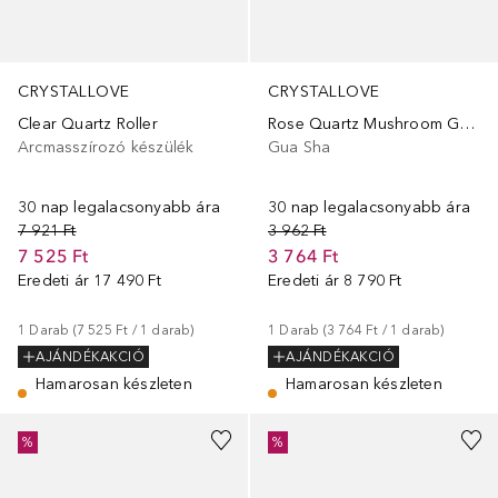
CRYSTALLOVE
CRYSTALLOVE
Clear Quartz Roller
Rose Quartz Mushroom Gua Sha
Arcmasszírozó készülék
Gua Sha
30 nap legalacsonyabb ára
30 nap legalacsonyabb ára
7 921 Ft
3 962 Ft
7 525 Ft
3 764 Ft
Eredeti ár
17 490 Ft
Eredeti ár
8 790 Ft
1
Darab
 (
7 525 Ft
 / 
1
darab
)
1
Darab
 (
3 764 Ft
 / 
1
darab
)
AJÁNDÉKAKCIÓ
AJÁNDÉKAKCIÓ
Hamarosan készleten
Hamarosan készleten
%
%