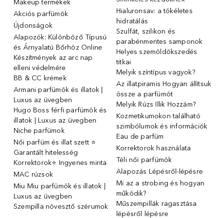
Makeup termékek
Hialuronsav: a tökéletes
Akciós parfümök
hidratálás
Újdonságok
Szulfát, szilikon és
Alapozók: Különböző Típusú
parabénmentes samponok
és Árnyalatú Bőrhöz Online
Helyes szemöldökszedés
Készítmények az arc nap
titkai
elleni védelmére
Melyik színtípus vagyok?
BB & CC krémek
Az illatpiramis Hogyan állítsuk
Armani parfümök és illatok |
össze a parfümöt
Luxus az üvegben
Melyik Rúzs Illik Hozzám?
Hugo Boss férfi parfümök és
Kozmetikumokon található
illatok | Luxus az üvegben
szimbólumok és információk
Niche parfümok
Eau de parfüm
Női parfüm és illat szett ⭐
Korrektorok használata
Garantált hitelesség
Téli női parfümök
Korrektorok⭐ Ingyenes minta
Alapozás Lépésről-lépésre
MAC rúzsok
Mi az a strobing és hogyan
Miu Miu parfümök és illatok |
működik?
Luxus az üvegben
Műszempillák ragasztása
Szempilla növesztő szérumok
lépésről lépésre