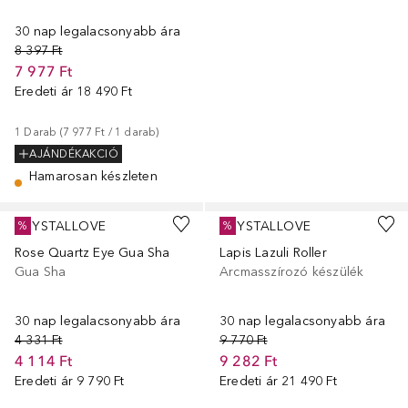
30 nap legalacsonyabb ára
8 397 Ft
7 977 Ft
Eredeti ár
18 490 Ft
1
Darab
 (
7 977 Ft
 / 
1
darab
)
AJÁNDÉKAKCIÓ
Hamarosan készleten
CRYSTALLOVE
CRYSTALLOVE
%
%
Rose Quartz Eye Gua Sha
Lapis Lazuli Roller
Gua Sha
Arcmasszírozó készülék
30 nap legalacsonyabb ára
30 nap legalacsonyabb ára
4 331 Ft
9 770 Ft
4 114 Ft
9 282 Ft
Eredeti ár
9 790 Ft
Eredeti ár
21 490 Ft