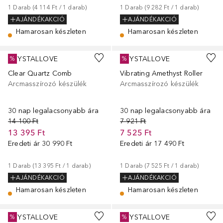
1
Darab
 (
4 114 Ft
 / 
1
darab
)
1
Darab
 (
9 282 Ft
 / 
1
darab
)
AJÁNDÉKAKCIÓ
AJÁNDÉKAKCIÓ
Hamarosan készleten
Hamarosan készleten
CRYSTALLOVE
CRYSTALLOVE
%
%
Clear Quartz Comb
Vibrating Amethyst Roller
Arcmasszírozó készülék
Arcmasszírozó készülék
30 nap legalacsonyabb ára
30 nap legalacsonyabb ára
14 100 Ft
7 921 Ft
13 395 Ft
7 525 Ft
Eredeti ár
30 990 Ft
Eredeti ár
17 490 Ft
1
Darab
 (
13 395 Ft
 / 
1
darab
)
1
Darab
 (
7 525 Ft
 / 
1
darab
)
AJÁNDÉKAKCIÓ
AJÁNDÉKAKCIÓ
Hamarosan készleten
Hamarosan készleten
CRYSTALLOVE
CRYSTALLOVE
%
%