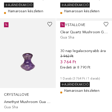
AJÁNDÉKAKCIÓ
AJÁNDÉKAKCIÓ
Hamarosan készleten
Hamarosan készleten
CRYSTALLOVE
%
%
Clear Quartz Mushroom Gua Sha
Gua Sha
30 nap legalacsonyabb ára
3 962 Ft
3 764 Ft
Eredeti ár
8 790 Ft
1
Darab
 (
3 764 Ft
 / 
1
darab
)
AJÁNDÉKAKCIÓ
Hamarosan készleten
CRYSTALLOVE
Amethyst Mushroom Gua Sha
Gua Sha