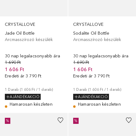
CRYSTALLOVE
CRYSTALLOVE
Jade Oil Bottle
Sodalite Oil Bottle
Arcmasszírozó készülék
Arcmasszírozó készülék
30 nap legalacsonyabb ára
30 nap legalacsonyabb ára
1 690 Ft
1 690 Ft
1 606 Ft
1 606 Ft
Eredeti ár
3 790 Ft
Eredeti ár
3 790 Ft
1
Darab
 (
1 606 Ft
 / 
1
darab
)
1
Darab
 (
1 606 Ft
 / 
1
darab
)
AJÁNDÉKAKCIÓ
AJÁNDÉKAKCIÓ
Hamarosan készleten
Hamarosan készleten
%
%