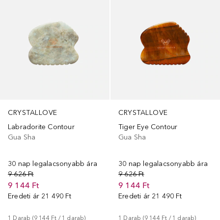
CRYSTALLOVE
CRYSTALLOVE
Labradorite Contour
Tiger Eye Contour
Gua Sha
Gua Sha
30 nap legalacsonyabb ára
30 nap legalacsonyabb ára
9 626 Ft
9 626 Ft
9 144 Ft
9 144 Ft
Eredeti ár
21 490 Ft
Eredeti ár
21 490 Ft
1
Darab
 (
9 144 Ft
 / 
1
darab
)
1
Darab
 (
9 144 Ft
 / 
1
darab
)