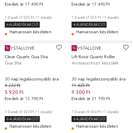
Eredeti ár
17 490 Ft
Eredeti ár
17 490 Ft
1
Darab
 (
7 525 Ft
 / 
1
darab
)
1
Darab
 (
7 525 Ft
 / 
1
darab
)
AJÁNDÉKAKCIÓ
AJÁNDÉKAKCIÓ
Hamarosan készleten
Hamarosan készleten
CRYSTALLOVE
CRYSTALLOVE
%
%
Clear Quartz Gua Sha
Lift Rose Quartz Roller
Gua Sha
Arcmasszírozó készülék
30 nap legalacsonyabb ára
30 nap legalacsonyabb ára
6 232 Ft
11 625 Ft
5 920 Ft
9 300 Ft
Eredeti ár
13 790 Ft
Eredeti ár
21 790 Ft
1
Darab
 (
5 920 Ft
 / 
1
darab
)
1
Darab
 (
9 300 Ft
 / 
1
darab
)
AJÁNDÉKAKCIÓ
AJÁNDÉKAKCIÓ
Hamarosan készleten
Hamarosan készleten