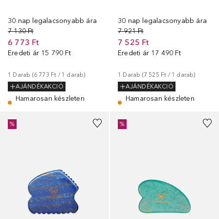
30 nap legalacsonyabb ára
30 nap legalacsonyabb ára
7 130 Ft
7 921 Ft
6 773 Ft
7 525 Ft
Eredeti ár
15 790 Ft
Eredeti ár
17 490 Ft
1
Darab
 (
6 773 Ft
 / 
1
darab
)
1
Darab
 (
7 525 Ft
 / 
1
darab
)
AJÁNDÉKAKCIÓ
AJÁNDÉKAKCIÓ
Hamarosan készleten
Hamarosan készleten
%
%