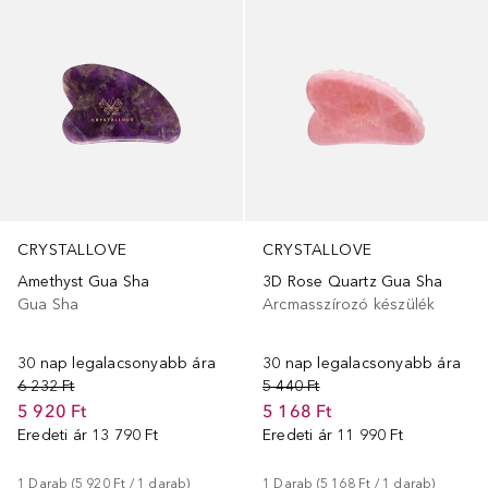
CRYSTALLOVE
CRYSTALLOVE
Amethyst Gua Sha
3D Rose Quartz Gua Sha
Gua Sha
Arcmasszírozó készülék
30 nap legalacsonyabb ára
30 nap legalacsonyabb ára
6 232 Ft
5 440 Ft
5 920 Ft
5 168 Ft
Eredeti ár
13 790 Ft
Eredeti ár
11 990 Ft
1
Darab
 (
5 920 Ft
 / 
1
darab
)
1
Darab
 (
5 168 Ft
 / 
1
darab
)