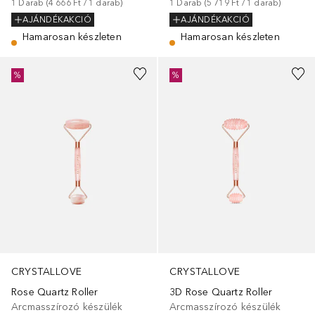
1
Darab
 (
4 666 Ft
 / 
1
darab
)
1
Darab
 (
5 719 Ft
 / 
1
darab
)
AJÁNDÉKAKCIÓ
AJÁNDÉKAKCIÓ
Hamarosan készleten
Hamarosan készleten
%
%
CRYSTALLOVE
CRYSTALLOVE
Rose Quartz Roller
3D Rose Quartz Roller
Arcmasszírozó készülék
Arcmasszírozó készülék