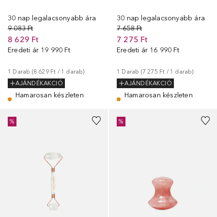
30 nap legalacsonyabb ára
30 nap legalacsonyabb ára
9 083 Ft
7 658 Ft
8 629 Ft
7 275 Ft
Eredeti ár
19 990 Ft
Eredeti ár
16 990 Ft
1
Darab
 (
8 629 Ft
 / 
1
darab
)
1
Darab
 (
7 275 Ft
 / 
1
darab
)
AJÁNDÉKAKCIÓ
AJÁNDÉKAKCIÓ
Hamarosan készleten
Hamarosan készleten
%
%