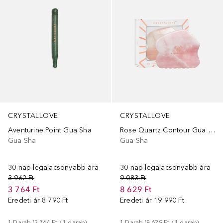
CRYSTALLOVE
CRYSTALLOVE
Aventurine Point Gua Sha
Rose Quartz Contour Gua Sha
Gua Sha
Gua Sha
30 nap legalacsonyabb ára
30 nap legalacsonyabb ára
3 962 Ft
9 083 Ft
3 764 Ft
8 629 Ft
Eredeti ár
8 790 Ft
Eredeti ár
19 990 Ft
1
Darab
 (
3 764 Ft
 / 
1
darab
)
1
Darab
 (
8 629 Ft
 / 
1
darab
)