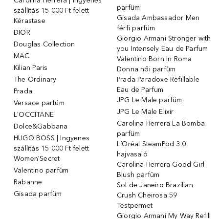
Carolina Herrera | Ingyenes
parfüm
szállítás 15 000 Ft felett
Gisada Ambassador Men
Kérastase
férfi parfüm
DIOR
Giorgio Armani Stronger with
Douglas Collection
you Intensely Eau de Parfum
MAC
Valentino Born In Roma
Kilian Paris
Donna női parfüm
The Ordinary
Prada Paradoxe Refillable
Eau de Parfum
Prada
JPG Le Male parfüm
Versace parfüm
JPG Le Male Elixir
L'OCCITANE
Carolina Herrera La Bomba
Dolce&Gabbana
parfüm
HUGO BOSS | Ingyenes
L´Oréal SteamPod 3.0
szállítás 15 000 Ft felett
hajvasaló
Women'Secret
Carolina Herrera Good Girl
Valentino parfüm
Blush parfüm
Rabanne
Sol de Janeiro Brazilian
Gisada parfüm
Crush Cheirosa 59
Testpermet
Giorgio Armani My Way Refill