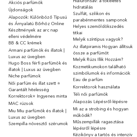
Hialuronsav: a tökéletes
Akciós parfümök
hidratálás
Újdonságok
Szulfát, szilikon és
Alapozók: Különböző Típusú
parabénmentes samponok
és Árnyalatú Bőrhöz Online
Helyes szemöldökszedés
Készítmények az arc nap
titkai
elleni védelmére
Melyik színtípus vagyok?
BB & CC krémek
Az illatpiramis Hogyan állítsuk
Armani parfümök és illatok |
össze a parfümöt
Luxus az üvegben
Melyik Rúzs Illik Hozzám?
Hugo Boss férfi parfümök és
Kozmetikumokon található
illatok | Luxus az üvegben
szimbólumok és információk
Niche parfümok
Eau de parfüm
Női parfüm és illat szett ⭐
Korrektorok használata
Garantált hitelesség
Téli női parfümök
Korrektorok⭐ Ingyenes minta
Alapozás Lépésről-lépésre
MAC rúzsok
Mi az a strobing és hogyan
Miu Miu parfümök és illatok |
működik?
Luxus az üvegben
Műszempillák ragasztása
Szempilla növesztő szérumok
lépésről lépésre
Kézikönyv a tartós és intenzív