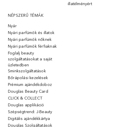
illatélményért
NÉPSZERŰ TÉMÁK
Nyár
Nyári parfümök és illatok
Nyári parfümök nőknek
Nyári parfümök férfiaknak
Foglalj beauty
szolgáltatásokat a saját
üzletedben
Sminkszolgáltatások
Bőrápolási kezelések
Prémium ajándékdoboz
Douglas Beauty Card
CLICK & COLLECT
Douglas applikáció
Szépségtrend: J-Beauty
Digitális ajándékkártya
Douglas Szolgáltatások