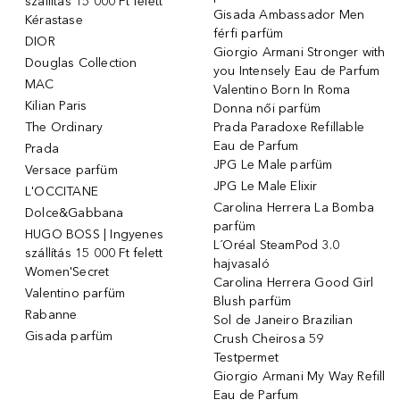
szállítás 15 000 Ft felett
Gisada Ambassador Men
Kérastase
férfi parfüm
DIOR
Giorgio Armani Stronger with
Douglas Collection
you Intensely Eau de Parfum
MAC
Valentino Born In Roma
Kilian Paris
Donna női parfüm
The Ordinary
Prada Paradoxe Refillable
Eau de Parfum
Prada
JPG Le Male parfüm
Versace parfüm
JPG Le Male Elixir
L'OCCITANE
Carolina Herrera La Bomba
Dolce&Gabbana
parfüm
HUGO BOSS | Ingyenes
L´Oréal SteamPod 3.0
szállítás 15 000 Ft felett
hajvasaló
Women'Secret
Carolina Herrera Good Girl
Valentino parfüm
Blush parfüm
Rabanne
Sol de Janeiro Brazilian
Gisada parfüm
Crush Cheirosa 59
Testpermet
Giorgio Armani My Way Refill
Eau de Parfum