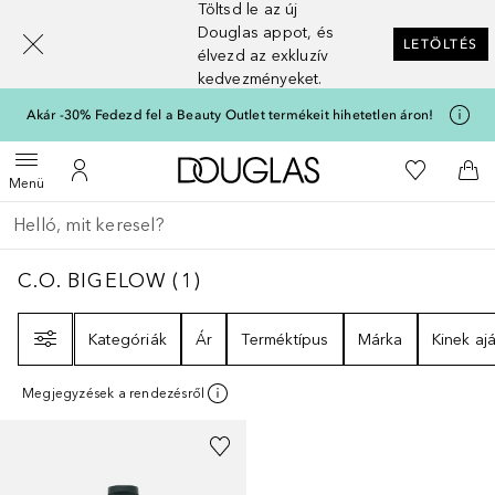
Töltsd le az új
[navigation.slideout.screenreader]
Douglas appot, és
LETÖLTÉS
élvezd az exkluzív
kedvezményeket.
Akár -30% Fedezd fel a Beauty Outlet termékeit hihetetlen áron!
A Douglas Főoldalra
A kívánság
Menü megnyitása
A fiókomhoz
Kos
Menü
Menj vissza
Keresés végrehajtása
C.O. BIGELOW
1
EREDMÉNYEK
C.O. BIGELOW
(
1
)
Szűrő
Kategóriák
Ár
Terméktípus
Márka
Kinek ajá
Megjegyzések a rendezésről