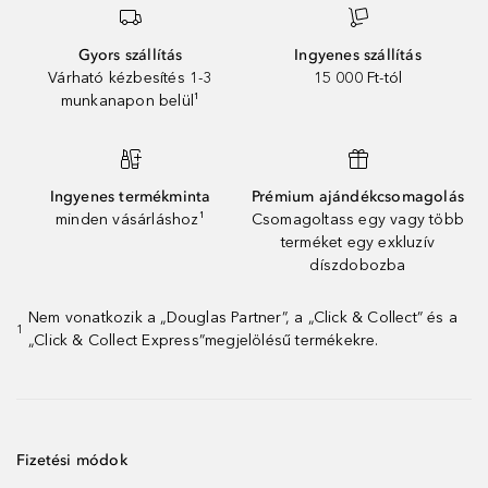
Gyors szállítás
Ingyenes szállítás
Várható kézbesítés 1-3
15 000 Ft-tól
munkanapon belül¹
Ingyenes termékminta
Prémium ajándékcsomagolás
minden vásárláshoz¹
Csomagoltass egy vagy több
terméket egy exkluzív
díszdobozba
Nem vonatkozik a „Douglas Partner”, a „Click & Collect” és a
1
„Click & Collect Express”megjelölésű termékekre.
Fizetési módok