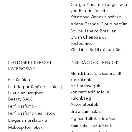
Giorgio Armani Stronger with
you Eau de Toilette
Kérastase Genesis szérum
Ariana Grande Cloud parfüm
Sol de Janeiro Brazilian
Crush Cheirosa 68
Testpermet
YSL Libre Refill női parfüm
LEGTÖBBET KERESETT
INSPIRÁCIÓ & TRENDEK
KATEGÓRIÁK
Mondj búcsút a szem alatti
Parfümök ️a
karikáknak
Az illatanyagok
Lattafa parfümök és illatok |
koncentrációja: Mi a
Luxus az üvegben
különbség
Beauty SALE
Autóillatosítók
Férfi parfümök
Brow Laminálás
Férfi parfümök és illatok
Pigmentfoltok Elfedése
Elegáns női illatok ️a
Sminkelés kezdőknek
Makeup termékek