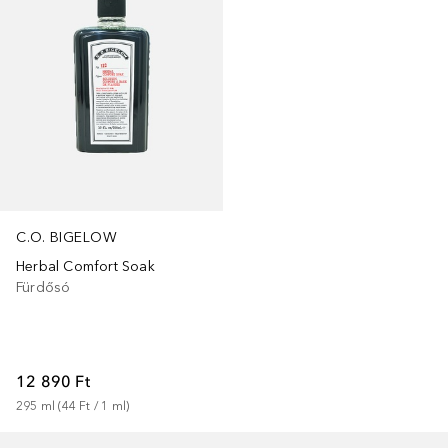
C.O. BIGELOW
Herbal Comfort Soak
Fürdősó
12 890 Ft
295
ml
 (
44 Ft
 / 
1
ml
)