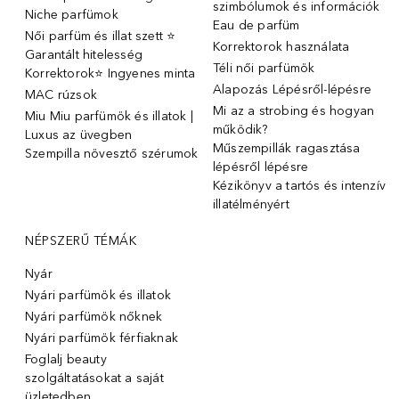
szimbólumok és információk
Niche parfümok
Eau de parfüm
Női parfüm és illat szett ⭐
Korrektorok használata
Garantált hitelesség
Téli női parfümök
Korrektorok⭐ Ingyenes minta
Alapozás Lépésről-lépésre
MAC rúzsok
Mi az a strobing és hogyan
Miu Miu parfümök és illatok |
működik?
Luxus az üvegben
Műszempillák ragasztása
Szempilla növesztő szérumok
lépésről lépésre
Kézikönyv a tartós és intenzív
illatélményért
NÉPSZERŰ TÉMÁK
Nyár
Nyári parfümök és illatok
Nyári parfümök nőknek
Nyári parfümök férfiaknak
Foglalj beauty
szolgáltatásokat a saját
üzletedben