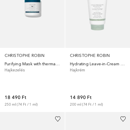
CHRISTOPHE ROBIN
CHRISTOPHE ROBIN
Purifying Mask with thermal mud
Hydrating Leave-in-Cream With Aloe Vera
Hajkezelés
Hajkrém
18 490 Ft
14 890 Ft
250
ml
 (
74 Ft
 / 
1
ml
)
200
ml
 (
74 Ft
 / 
1
ml
)