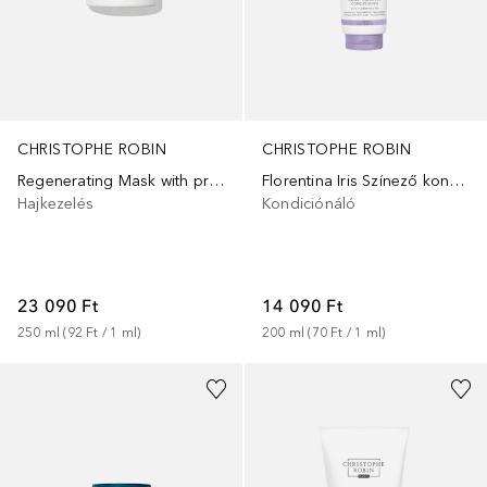
CHRISTOPHE ROBIN
CHRISTOPHE ROBIN
Regenerating Mask with prickly pear oil
Florentina Iris Színező kondicionáló
Hajkezelés
Kondiciónáló
23 090 Ft
14 090 Ft
250
ml
 (
92 Ft
 / 
1
ml
)
200
ml
 (
70 Ft
 / 
1
ml
)