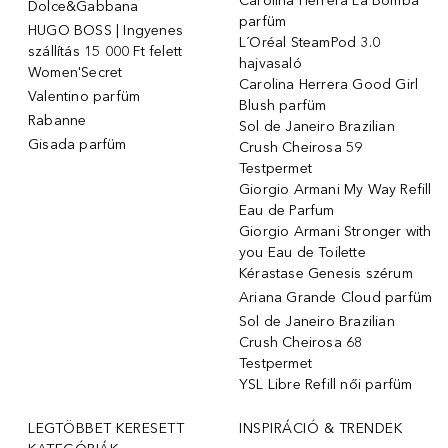
Carolina Herrera La Bomba
Dolce&Gabbana
parfüm
HUGO BOSS | Ingyenes
L´Oréal SteamPod 3.0
szállítás 15 000 Ft felett
hajvasaló
Women'Secret
Carolina Herrera Good Girl
Valentino parfüm
Blush parfüm
Rabanne
Sol de Janeiro Brazilian
Gisada parfüm
Crush Cheirosa 59
Testpermet
Giorgio Armani My Way Refill
Eau de Parfum
Giorgio Armani Stronger with
you Eau de Toilette
Kérastase Genesis szérum
Ariana Grande Cloud parfüm
Sol de Janeiro Brazilian
Crush Cheirosa 68
Testpermet
YSL Libre Refill női parfüm
LEGTÖBBET KERESETT
INSPIRÁCIÓ & TRENDEK