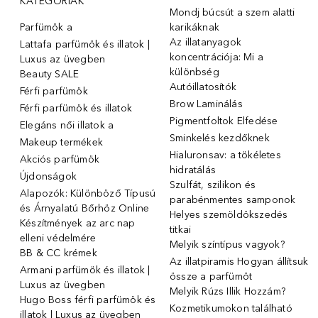
KATEGÓRIÁK
Mondj búcsút a szem alatti
Parfümök ️a
karikáknak
Az illatanyagok
Lattafa parfümök és illatok |
koncentrációja: Mi a
Luxus az üvegben
különbség
Beauty SALE
Autóillatosítók
Férfi parfümök
Brow Laminálás
Férfi parfümök és illatok
Pigmentfoltok Elfedése
Elegáns női illatok ️a
Sminkelés kezdőknek
Makeup termékek
Hialuronsav: a tökéletes
Akciós parfümök
hidratálás
Újdonságok
Szulfát, szilikon és
Alapozók: Különböző Típusú
parabénmentes samponok
és Árnyalatú Bőrhöz Online
Helyes szemöldökszedés
Készítmények az arc nap
titkai
elleni védelmére
Melyik színtípus vagyok?
BB & CC krémek
Az illatpiramis Hogyan állítsuk
Armani parfümök és illatok |
össze a parfümöt
Luxus az üvegben
Melyik Rúzs Illik Hozzám?
Hugo Boss férfi parfümök és
Kozmetikumokon található
illatok | Luxus az üvegben