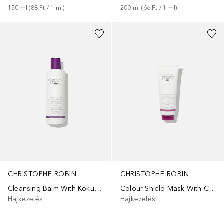
150
ml
 (
88 Ft
 / 
1
ml
)
200
ml
 (
66 Ft
 / 
1
ml
)
CHRISTOPHE ROBIN
CHRISTOPHE ROBIN
Cleansing Balm With Kokum Butter
Colour Shield Mask With Camu-Camu Berries
Hajkezelés
Hajkezelés