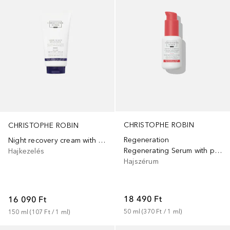
CHRISTOPHE ROBIN
CHRISTOPHE ROBIN
Regeneration
Night recovery cream with white lotus flower
Regenerating Serum with prickly pear oil
Hajkezelés
Hajszérum
18 490 Ft
16 090 Ft
50
ml
 (
370 Ft
 / 
1
ml
)
150
ml
 (
107 Ft
 / 
1
ml
)