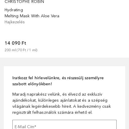
CHRISTOPHE ROBIN
Hydrating
Melting Mask With Aloe Vera
Hajkezelés
14 090 Ft
200
ml
 (
70 Ft
 / 
1
ml
)
Iratkozz fel hírlevelünkre, és részesülj személyre
szabott előnyökben!
Maradj naprakész velünk, és élvezd az exkluzív
ajándékokat, különleges ajánlatokat és a szépség
világának legérdekesebb híreit. A kedvezmény csak
regisztrált felhasználók számára érhető el.
E-Mail Cím
*