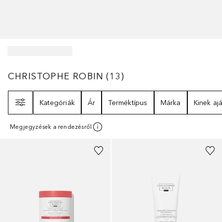
CHRISTOPHE ROBIN
13
EREDMÉNYEK
CHRISTOPHE ROBIN
(
13
)
Szűrő
Kategóriák
Ár
Terméktípus
Márka
Kinek ajá
Megjegyzések a rendezésről