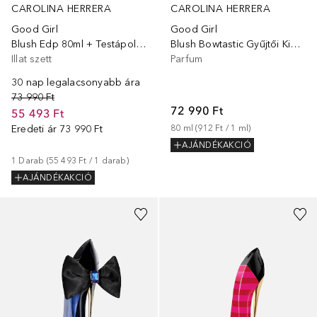
CAROLINA HERRERA
CAROLINA HERRERA
Good Girl
Good Girl
Blush Edp 80ml + Testápoló 100ml
Blush Bowtastic Gyűjtői Kiadás
Illat szett
Parfum
30 nap legalacsonyabb ára
73 990 Ft
72 990 Ft
55 493 Ft
Eredeti ár
73 990 Ft
80
ml
 (
912 Ft
 / 
1
ml
)
AJÁNDÉKAKCIÓ
1
Darab
 (
55 493 Ft
 / 
1
darab
)
AJÁNDÉKAKCIÓ