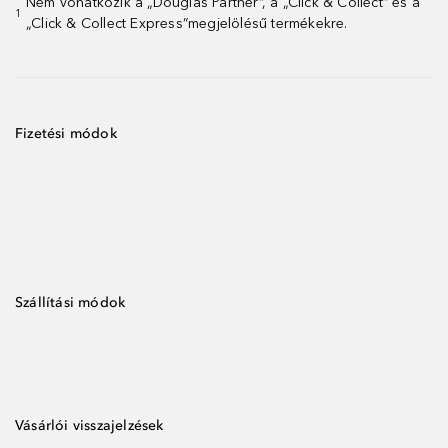
Nem vonatkozik a „Douglas Partner”, a „Click & Collect” és a
1
„Click & Collect Express”megjelölésű termékekre.
Fizetési módok
Szállítási módok
Vásárlói visszajelzések