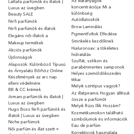
Az illatanyagok
Lattafa parfümök és illatok |
koncentrációja: Mi a
Luxus az üvegben
különbség
Beauty SALE
Autóillatosítók
Férfi parfümök
Brow Laminálás
Férfi parfümök és illatok
Pigmentfoltok Elfedése
Elegáns női illatok ️a
Sminkelés kezdőknek
Makeup termékek
Hialuronsav: a tökéletes
Akciós parfümök
hidratálás
Újdonságok
Szulfát, szilikon és
Alapozók: Különböző Típusú
parabénmentes samponok
és Árnyalatú Bőrhöz Online
Helyes szemöldökszedés
Készítmények az arc nap
titkai
elleni védelmére
Melyik színtípus vagyok?
BB & CC krémek
Az illatpiramis Hogyan állítsuk
Armani parfümök és illatok |
össze a parfümöt
Luxus az üvegben
Melyik Rúzs Illik Hozzám?
Hugo Boss férfi parfümök és
Kozmetikumokon található
illatok | Luxus az üvegben
szimbólumok és információk
Niche parfümok
Eau de parfüm
Női parfüm és illat szett ⭐
Korrektorok használata