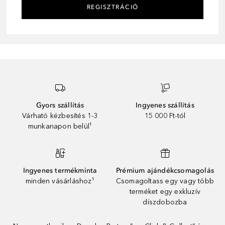
REGISZTRÁCIÓ
Gyors szállítás
Ingyenes szállítás
Várható kézbesítés 1-3
15 000 Ft-tól
munkanapon belül¹
Ingyenes termékminta
Prémium ajándékcsomagolás
minden vásárláshoz¹
Csomagoltass egy vagy több
terméket egy exkluzív
díszdobozba