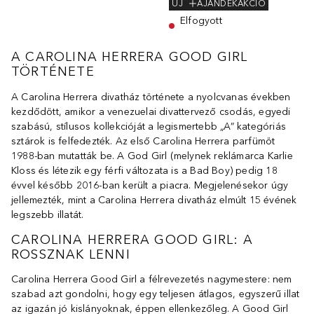
ÚJ
AJÁNDÉKAKCIÓ
Elfogyott
A CAROLINA HERRERA GOOD GIRL
TÖRTÉNETE
A Carolina Herrera divatház története a nyolcvanas években
kezdődött, amikor a venezuelai divattervező csodás, egyedi
szabású, stílusos kollekcióját a legismertebb „A” kategóriás
sztárok is felfedezték. Az első Carolina Herrera parfümöt
1988-ban mutatták be. A God Girl (melynek reklámarca Karlie
Kloss és létezik egy férfi változata is a Bad Boy) pedig 18
évvel később 2016-ban került a piacra. Megjelenésekor úgy
jellemezték, mint a Carolina Herrera divatház elmúlt 15 évének
legszebb illatát.
CAROLINA HERRERA GOOD GIRL: A
ROSSZNAK LENNI
Carolina Herrera Good Girl a félrevezetés nagymestere: nem
szabad azt gondolni, hogy egy teljesen átlagos, egyszerű illat
az igazán jó kislányoknak, éppen ellenkezőleg. A Good Girl