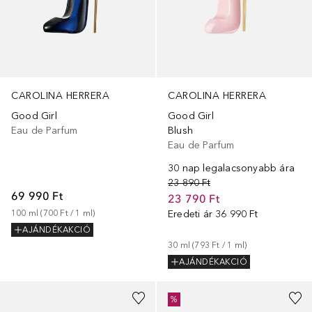
CAROLINA HERRERA
CAROLINA HERRERA
Good Girl
Good Girl
Eau de Parfum
Blush
Eau de Parfum
30 nap legalacsonyabb ára
23 890 Ft
69 990 Ft
23 790 Ft
100
ml
 (
700 Ft
 / 
1
ml
)
Eredeti ár
36 990 Ft
AJÁNDÉKAKCIÓ
30
ml
 (
793 Ft
 / 
1
ml
)
AJÁNDÉKAKCIÓ
%