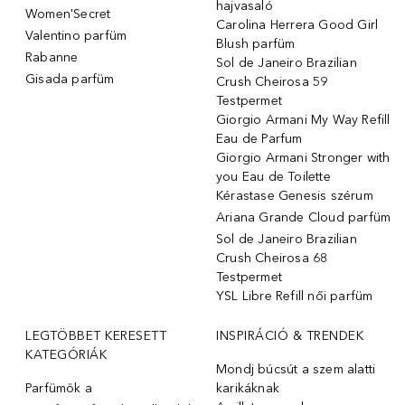
hajvasaló
Women'Secret
Carolina Herrera Good Girl
Valentino parfüm
Blush parfüm
Rabanne
Sol de Janeiro Brazilian
Gisada parfüm
Crush Cheirosa 59
Testpermet
Giorgio Armani My Way Refill
Eau de Parfum
Giorgio Armani Stronger with
you Eau de Toilette
Kérastase Genesis szérum
Ariana Grande Cloud parfüm
Sol de Janeiro Brazilian
Crush Cheirosa 68
Testpermet
YSL Libre Refill női parfüm
LEGTÖBBET KERESETT
INSPIRÁCIÓ & TRENDEK
KATEGÓRIÁK
Mondj búcsút a szem alatti
Parfümök ️a
karikáknak