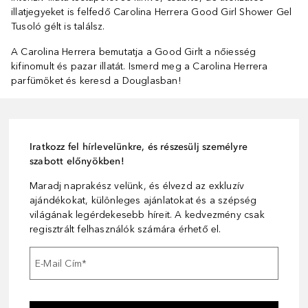
illatjegyeket is felfedő Carolina Herrera Good Girl Shower Gel
Tusoló gélt is találsz.
A Carolina Herrera bemutatja a Good Girlt a nőiesség
kifinomult és pazar illatát. Ismerd meg a Carolina Herrera
parfümöket és keresd a Douglasban!
Iratkozz fel hírlevelünkre, és részesülj személyre
szabott előnyökben!
Maradj naprakész velünk, és élvezd az exkluzív
ajándékokat, különleges ajánlatokat és a szépség
világának legérdekesebb híreit. A kedvezmény csak
regisztrált felhasználók számára érhető el.
E-Mail Cím
*