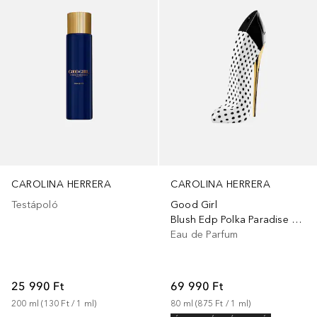
CAROLINA HERRERA
CAROLINA HERRERA
Testápoló
Good Girl
Blush Edp Polka Paradise Collector
Eau de Parfum
25 990 Ft
69 990 Ft
200
ml
 (
130 Ft
 / 
1
ml
)
80
ml
 (
875 Ft
 / 
1
ml
)