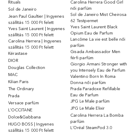
Rituals
Carolina Herrera Good Girl
női parfüm
Sol de Janeiro
Sol de Janeiro Mist Cheirosa
Jean Paul Gaultier | Ingyenes
62 Testpermet
szállítás 15 000 Ft felett
Yves Saint Laurent Black
Yves Saint Laurent | Ingyenes
Opium Eau de Parfum
szállítás 15 000 Ft felett
Lancôme La vie est belle női
Carolina Herrera | Ingyenes
parfüm
szállítás 15 000 Ft felett
Gisada Ambassador Men
Kérastase
férfi parfüm
DIOR
Giorgio Armani Stronger with
Douglas Collection
you Intensely Eau de Parfum
MAC
Valentino Born In Roma
Kilian Paris
Donna női parfüm
The Ordinary
Prada Paradoxe Refillable
Eau de Parfum
Prada
JPG Le Male parfüm
Versace parfüm
JPG Le Male Elixir
L'OCCITANE
Carolina Herrera La Bomba
Dolce&Gabbana
parfüm
HUGO BOSS | Ingyenes
L´Oréal SteamPod 3.0
szállítás 15 000 Ft felett