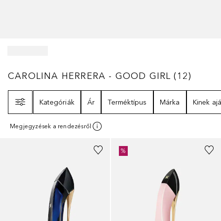
CAROLINA HERRERA - GOOD GIRL
12
ERED
CAROLINA HERRERA - GOOD GIRL
(
12
)
Szűrő
Kategóriák
Ár
Terméktípus
Márka
Kinek ajá
Megjegyzések a rendezésről
%