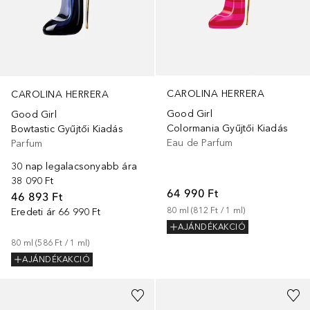
CAROLINA HERRERA
CAROLINA HERRERA
Good Girl
Good Girl
Colormania Gyűjtői Kiadás
Bowtastic Gyűjtői Kiadás
Eau de Parfum
Parfum
30 nap legalacsonyabb ára
38 090 Ft
64 990 Ft
46 893 Ft
80
ml
 (
812 Ft
 / 
1
ml
)
Eredeti ár
66 990 Ft
AJÁNDÉKAKCIÓ
80
ml
 (
586 Ft
 / 
1
ml
)
AJÁNDÉKAKCIÓ