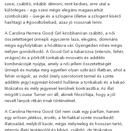
szexi, csábító, inkább démoni, mint kedves, erre utal a
különleges – egy szexi mégis elegáns magassarkút
szimbolizáló – üvege és a szlogene (illetve a szlogent kísérő
hashtag) a #goodtobebad, azaz jó rossznak lenni.
A Carolina Herrera Good Girl kirobbanóan csábító, a női
összetettséget ünnepli: egyszerre laza, elegáns, domináns
mégis egyfolytában a hódításra vár. Gyengéden nőies mégis
mélyen gondolkodó. A Good Girl a tubarózsa (intenzív, fehér,
virágos) és a pörkölt tonkabab innovatív és addiktív
kombinációját nyújtja, amely a női jellem összetettségét
ünnepli és mutatja meg egyetlen olyan szikrázó illatban, ahol a
fehér virágok, az indol (mely szerotonint termel és szinte
addiktív jegy) egymást követő hullámai a tonkabab és a kakaó
titokzatos és mély jegyeivel kerülnek kontrasztba. Az illat
mögött Louise Turner orr áll, akinek filozófiája, hogy a jól
nevelt lányok ritkán írnak történelmet.
A Carolina Herrera Good Girl nem csak egy parfüm, hanem
egy erősen játékos, érzéki, a férfiakkal szinte incselkedő
illatcsalád, melyből kacér, mégis mélymeleg és hosszan tartó,
intenzív illatú testápolót és kihívó, csábító, de titokzatos