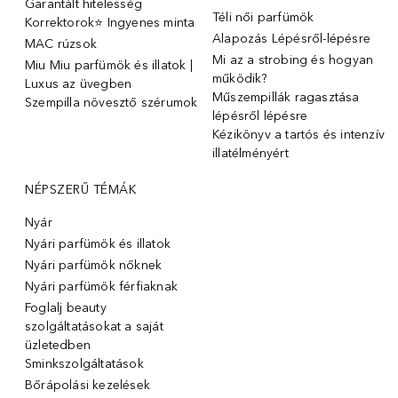
Garantált hitelesség
Téli női parfümök
Korrektorok⭐ Ingyenes minta
Alapozás Lépésről-lépésre
MAC rúzsok
Mi az a strobing és hogyan
Miu Miu parfümök és illatok |
működik?
Luxus az üvegben
Műszempillák ragasztása
Szempilla növesztő szérumok
lépésről lépésre
Kézikönyv a tartós és intenzív
illatélményért
NÉPSZERŰ TÉMÁK
Nyár
Nyári parfümök és illatok
Nyári parfümök nőknek
Nyári parfümök férfiaknak
Foglalj beauty
szolgáltatásokat a saját
üzletedben
Sminkszolgáltatások
Bőrápolási kezelések