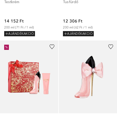
Testkrém
Tusfürdő
14 152 Ft
12 306 Ft
200
ml
 (
71 Ft
 / 
1
ml
)
200
ml
 (
62 Ft
 / 
1
ml
)
AJÁNDÉKAKCIÓ
AJÁNDÉKAKCIÓ
%