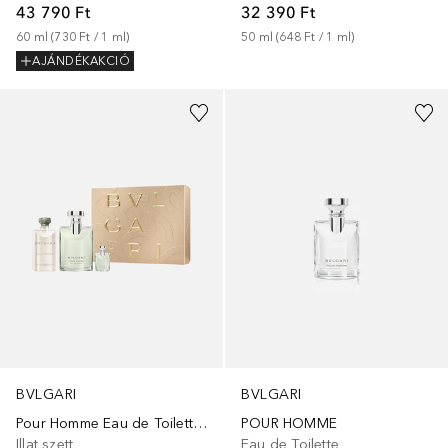
43 790 Ft
32 390 Ft
60
ml
 (
730 Ft
 / 
1
ml
)
50
ml
 (
648 Ft
 / 
1
ml
)
AJÁNDÉKAKCIÓ
BVLGARI
BVLGARI
Pour Homme Eau de Toilette Set
POUR HOMME
Illat szett
Eau de Toilette