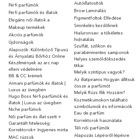
Autóillatosítók
Férfi parfümök
Brow Laminálás
Férfi parfümök és illatok
Pigmentfoltok Elfedése
Elegáns női illatok ️a
Sminkelés kezdőknek
Makeup termékek
Hialuronsav: a tökéletes
Akciós parfümök
hidratálás
Újdonságok
Szulfát, szilikon és
Alapozók: Különböző Típusú
parabénmentes samponok
és Árnyalatú Bőrhöz Online
Helyes szemöldökszedés
Készítmények az arc nap
titkai
elleni védelmére
Melyik színtípus vagyok?
BB & CC krémek
Az illatpiramis Hogyan állítsuk
Armani parfümök és illatok |
össze a parfümöt
Luxus az üvegben
Melyik Rúzs Illik Hozzám?
Hugo Boss férfi parfümök és
Kozmetikumokon található
illatok | Luxus az üvegben
szimbólumok és információk
Niche parfümok
Eau de parfüm
Női parfüm és illat szett ⭐
Korrektorok használata
Garantált hitelesség
Téli női parfümök
Korrektorok⭐ Ingyenes minta
Alapozás Lépésről-lépésre
MAC rúzsok