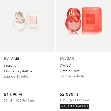
BVLGARI
BVLGARI
OMNIA
OMNIA
Omnia Coral
Omnia Crystalline
Eau de Toilette
Eau de Toilette
62 090 Ft
51 090 Ft
100
ml
 (
621 Ft
 / 
1
ml
)
50
ml
 (
1 022 Ft
 / 
1
ml
)
AJÁNDÉKAKCIÓ