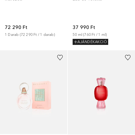
72 290 Ft
37 990 Ft
1
Darab
 (
72 290 Ft
 / 
1
darab
)
50
ml
 (
760 Ft
 / 
1
ml
)
AJÁNDÉKAKCIÓ