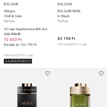
BVLGARI
BVLGARI
Allegra
BVLGARI MAN
Chill & Sole
In Black
Parfum
Parfum
30 nap legalacsonyabb ára
103 790 Ft
83 190 Ft
72 653 Ft
Eredeti ár
103 790 Ft
100
ml
 (
832 Ft
 / 
1
ml
)
100
ml
 (
727 Ft
 / 
1
ml
)
AJÁNDÉKAKCIÓ