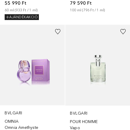
55 990 Ft
79 590 Ft
60
ml
 (
933 Ft
 / 
1
ml
)
100
ml
 (
796 Ft
 / 
1
ml
)
AJÁNDÉKAKCIÓ
BVLGARI
BVLGARI
OMNIA
POUR HOMME
Omnia Amethyste
Vapo