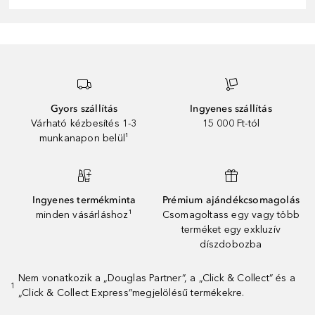
Gyors szállítás
Ingyenes szállítás
Várható kézbesítés 1-3
15 000 Ft-tól
munkanapon belül¹
Ingyenes termékminta
Prémium ajándékcsomagolás
minden vásárláshoz¹
Csomagoltass egy vagy több
terméket egy exkluzív
díszdobozba
Nem vonatkozik a „Douglas Partner”, a „Click & Collect” és a
1
„Click & Collect Express”megjelölésű termékekre.