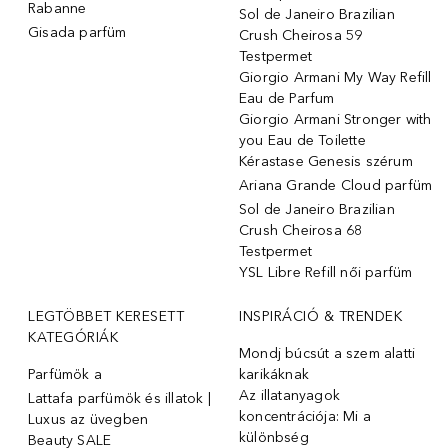
Rabanne
Sol de Janeiro Brazilian
Gisada parfüm
Crush Cheirosa 59
Testpermet
Giorgio Armani My Way Refill
Eau de Parfum
Giorgio Armani Stronger with
you Eau de Toilette
Kérastase Genesis szérum
Ariana Grande Cloud parfüm
Sol de Janeiro Brazilian
Crush Cheirosa 68
Testpermet
YSL Libre Refill női parfüm
LEGTÖBBET KERESETT
INSPIRÁCIÓ & TRENDEK
KATEGÓRIÁK
Mondj búcsút a szem alatti
Parfümök ️a
karikáknak
Az illatanyagok
Lattafa parfümök és illatok |
koncentrációja: Mi a
Luxus az üvegben
különbség
Beauty SALE