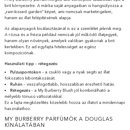
brit környezetre. A márka saját anyagaiban is hangsúlyozza a
„rain-kissed garden” képet, ami nemcsak marketingelem,
hanem az illat felépítésének alapja.
Az alapanyagok kiválasztásánál is ez a szemlélet jelenik meg.
A rózsa és a frézia például nemcsak jól működő illatjegyek,
hanem olyan növények, amelyek valóban gyakoriak a brit
kertekben. Ez ad egyfajta hitelességet az egész
kompozíciónak.
Használati tipp – rétegezés:
Pulzuspontokon
– a csukló vagy a nyak segíti az illat
fokozatos kibontakozását.
Ruhán
– visszafogottabb, hosszabban érezhető hatás.
Rétegezés
– a My Burberry Blush jól kombinálható a
mélyebb tónusú változatokkal.
Ez a fajta megközelítés közelebb hozza az illatot a mindennapi
használathoz.
MY BURBERRY PARFÜMÖK A DOUGLAS
KÍNÁLATÁBAN