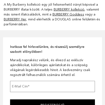
A My Burberry kollekció egy jól felismerhető irányt képvisel a
BURBERRY illatai között. A teljes
BURBERRY kollekció
, valamint
más ismert illatcsaládok, mint a
BURBERRY Goddess
vagy a
BURBERRY Her
, mind elérhetők a DOUGLAS online felületén és
parfümériáiban.
Iratkozz fel hírlevelünkre, és részesülj személyre
szabott előnyökben!
Maradj naprakész velünk, és élvezd az exkluzív
ajándékokat, különleges ajánlatokat és a szépség
világának legérdekesebb híreit. A kedvezmény csak
regisztrált felhasználók számára érhető el.
E-Mail Cím
*
REGISZTRÁCIÓ