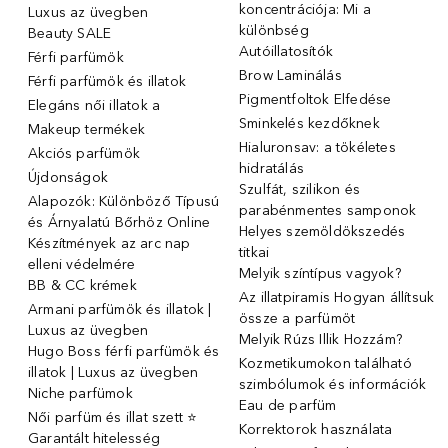
koncentrációja: Mi a
Luxus az üvegben
különbség
Beauty SALE
Autóillatosítók
Férfi parfümök
Brow Laminálás
Férfi parfümök és illatok
Pigmentfoltok Elfedése
Elegáns női illatok ️a
Sminkelés kezdőknek
Makeup termékek
Hialuronsav: a tökéletes
Akciós parfümök
hidratálás
Újdonságok
Szulfát, szilikon és
Alapozók: Különböző Típusú
parabénmentes samponok
és Árnyalatú Bőrhöz Online
Helyes szemöldökszedés
Készítmények az arc nap
titkai
elleni védelmére
Melyik színtípus vagyok?
BB & CC krémek
Az illatpiramis Hogyan állítsuk
Armani parfümök és illatok |
össze a parfümöt
Luxus az üvegben
Melyik Rúzs Illik Hozzám?
Hugo Boss férfi parfümök és
Kozmetikumokon található
illatok | Luxus az üvegben
szimbólumok és információk
Niche parfümok
Eau de parfüm
Női parfüm és illat szett ⭐
Korrektorok használata
Garantált hitelesség