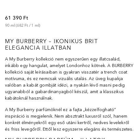
61 390 Ft
90
ml
 (
682 Ft
 / 
1
ml
)
MY BURBERRY – IKONIKUS BRIT
ELEGANCIA ILLATBAN
A My Burberry kollekció nem egyszerűen egy illatcsalád,
inkább egy hangulat, amelyet Londonhoz kötnek. A BURBERRY
kollekció saját leírásaiban is gyakran visszatér a trench coat
motívuma, és ez nemcsak vizuális utalás. Az üveg kupakja
valóban a kabát gombját idézi, a nyakán lévő masni pedig
ugyanabból a gabardinanyagból készül, amit a klasszikus
kabátoknál használnak.
A My Burberry parfümöknél ez a fajta „kézzelfogható”
inspiráció is megjelenik. Nem absztrakt luxusról szól, hanem
konkrét élményekről: egy eső utáni kertről, nedves levelekről
és friss levegőről. Ettől lesz egyszerre elegáns és természetes.