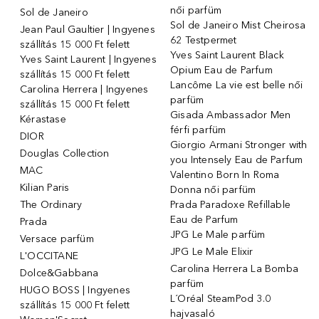
női parfüm
Sol de Janeiro
Sol de Janeiro Mist Cheirosa
Jean Paul Gaultier | Ingyenes
62 Testpermet
szállítás 15 000 Ft felett
Yves Saint Laurent Black
Yves Saint Laurent | Ingyenes
Opium Eau de Parfum
szállítás 15 000 Ft felett
Lancôme La vie est belle női
Carolina Herrera | Ingyenes
parfüm
szállítás 15 000 Ft felett
Gisada Ambassador Men
Kérastase
férfi parfüm
DIOR
Giorgio Armani Stronger with
Douglas Collection
you Intensely Eau de Parfum
MAC
Valentino Born In Roma
Kilian Paris
Donna női parfüm
The Ordinary
Prada Paradoxe Refillable
Eau de Parfum
Prada
JPG Le Male parfüm
Versace parfüm
JPG Le Male Elixir
L'OCCITANE
Carolina Herrera La Bomba
Dolce&Gabbana
parfüm
HUGO BOSS | Ingyenes
L´Oréal SteamPod 3.0
szállítás 15 000 Ft felett
hajvasaló