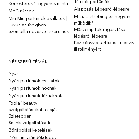
Téli női parfümök
Korrektorok⭐ Ingyenes minta
Alapozás Lépésről-lépésre
MAC rúzsok
Mi az a strobing és hogyan
Miu Miu parfümök és illatok |
működik?
Luxus az üvegben
Műszempillák ragasztása
Szempilla növesztő szérumok
lépésről lépésre
Kézikönyv a tartós és intenzív
illatélményért
NÉPSZERŰ TÉMÁK
Nyár
Nyári parfümök és illatok
Nyári parfümök nőknek
Nyári parfümök férfiaknak
Foglalj beauty
szolgáltatásokat a saját
üzletedben
Sminkszolgáltatások
Bőrápolási kezelések
Prémium ajándékdoboz