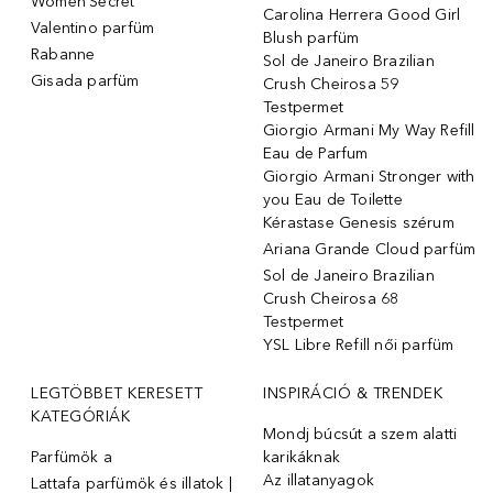
Women'Secret
Carolina Herrera Good Girl
Valentino parfüm
Blush parfüm
Rabanne
Sol de Janeiro Brazilian
Gisada parfüm
Crush Cheirosa 59
Testpermet
Giorgio Armani My Way Refill
Eau de Parfum
Giorgio Armani Stronger with
you Eau de Toilette
Kérastase Genesis szérum
Ariana Grande Cloud parfüm
Sol de Janeiro Brazilian
Crush Cheirosa 68
Testpermet
YSL Libre Refill női parfüm
LEGTÖBBET KERESETT
INSPIRÁCIÓ & TRENDEK
KATEGÓRIÁK
Mondj búcsút a szem alatti
Parfümök ️a
karikáknak
Az illatanyagok
Lattafa parfümök és illatok |