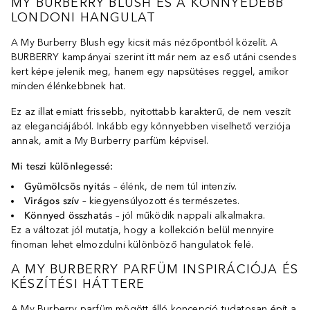
MY BURBERRY BLUSH ÉS A KÖNNYEDEBB
LONDONI HANGULAT
A My Burberry Blush egy kicsit más nézőpontból közelít. A
BURBERRY kampányai szerint itt már nem az eső utáni csendes
kert képe jelenik meg, hanem egy napsütéses reggel, amikor
minden élénkebbnek hat.
Ez az illat emiatt frissebb, nyitottabb karakterű, de nem veszít
az eleganciájából. Inkább egy könnyebben viselhető verziója
annak, amit a My Burberry parfüm képvisel.
Mi teszi különlegessé:
Gyümölcsös nyitás
– élénk, de nem túl intenzív.
Virágos szív
– kiegyensúlyozott és természetes.
Könnyed összhatás
– jól működik nappali alkalmakra.
Ez a változat jól mutatja, hogy a kollekción belül mennyire
finoman lehet elmozdulni különböző hangulatok felé.
A MY BURBERRY PARFÜM INSPIRÁCIÓJA ÉS
KÉSZÍTÉSI HÁTTERE
A My Burberry parfüm mögött álló koncepció tudatosan épít a