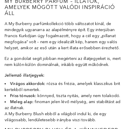
MY BURBERRY PARFÜM – ILLATOK,
AMELYEK MÖGÖTT VALÓDI INSPIRÁCIÓ
ÁLL
A My Burberry parfümkollekció több változatot kínál, de
mindegyik ugyanarra az alapélményre épít. Egy interjúban
Francis Kurkdjian úgy fogalmazott, hogy a cél egy „pillanat
megfogása” volt – nem egy idealizált kép, hanem egy valós
helyzet, amikor az eső után a kert illata erősebben érezhető.
Ez a gondolat segít jobban megérteni az illatjegyeket is, mert
nem külön-külön dominálnak, inkább együtt működnek.
Jellemző illatjegyek:
Virágos akkordok:
rózsa és frézia, amelyek klasszikus brit
kertekből ismertek.
Friss tónusok:
könnyed, tiszta nyitás, amely nem tolakodó.
Meleg alap:
finoman jelen lévő mélység, ami stabilitást ad
az illatnak.
A My Burberry Blush ebből a világból indul ki, de egy
világosabb, lendületesebb irányba viszi tovább.