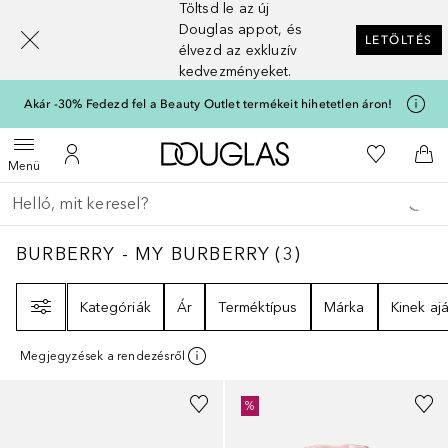
Töltsd le az új
[navigation.slideout.screenreader]
Douglas appot, és
LETÖLTÉS
élvezd az exkluzív
kedvezményeket.
Akár -30% Fedezd fel a Beauty Outlet termékeit hihetetlen áron!
A Douglas Főoldalra
A kívánság
Menü megnyitása
A fiókomhoz
Kos
Menü
Menj vissza
Keresés végrehajtása
BURBERRY - MY BURBERRY
3
EREDMÉNYEK
BURBERRY - MY BURBERRY
(
3
)
Szűrő
Kategóriák
Ár
Terméktípus
Márka
Kinek ajá
Megjegyzések a rendezésről
%