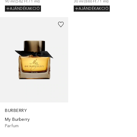
90
ml
 (
582 Ft
 / 
1
ml
)
30
ml
 (
886 Ft
 / 
1
ml
)
AJÁNDÉKAKCIÓ
AJÁNDÉKAKCIÓ
BURBERRY
My Burberry
Parfum