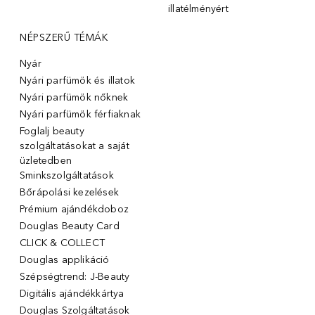
illatélményért
NÉPSZERŰ TÉMÁK
Nyár
Nyári parfümök és illatok
Nyári parfümök nőknek
Nyári parfümök férfiaknak
Foglalj beauty
szolgáltatásokat a saját
üzletedben
Sminkszolgáltatások
Bőrápolási kezelések
Prémium ajándékdoboz
Douglas Beauty Card
CLICK & COLLECT
Douglas applikáció
Szépségtrend: J-Beauty
Digitális ajándékkártya
Douglas Szolgáltatások