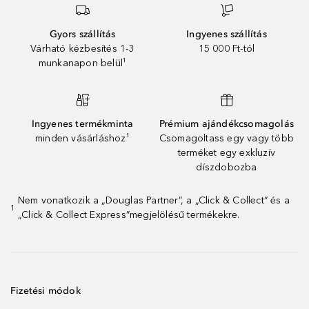
Gyors szállítás
Ingyenes szállítás
Várható kézbesítés 1-3
15 000 Ft-tól
munkanapon belül¹
Ingyenes termékminta
Prémium ajándékcsomagolás
minden vásárláshoz¹
Csomagoltass egy vagy több
terméket egy exkluzív
díszdobozba
Nem vonatkozik a „Douglas Partner”, a „Click & Collect” és a
1
„Click & Collect Express”megjelölésű termékekre.
Fizetési módok