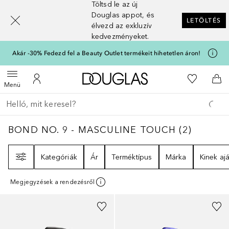
Töltsd le az új
[navigation.slideout.screenreader]
Douglas appot, és
LETÖLTÉS
élvezd az exkluzív
kedvezményeket.
Akár -30% Fedezd fel a Beauty Outlet termékeit hihetetlen áron!
A Douglas Főoldalra
A kívánság
Menü megnyitása
A fiókomhoz
Kos
Menü
Menj vissza
Keresés végrehajtása
BOND NO. 9 - MASCULINE TOUCH
2
EREDM
BOND NO. 9 - MASCULINE TOUCH
(
2
)
Szűrő
Kategóriák
Ár
Terméktípus
Márka
Kinek ajá
Megjegyzések a rendezésről