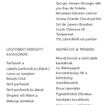
Giorgio Armani Stronger with
you Eau de Toilette
Kérastase Genesis szérum
Ariana Grande Cloud parfüm
Sol de Janeiro Brazilian
Crush Cheirosa 68
Testpermet
YSL Libre Refill női parfüm
LEGTÖBBET KERESETT
INSPIRÁCIÓ & TRENDEK
KATEGÓRIÁK
Mondj búcsút a szem alatti
Parfümök ️a
karikáknak
Az illatanyagok
Lattafa parfümök és illatok |
koncentrációja: Mi a
Luxus az üvegben
különbség
Beauty SALE
Autóillatosítók
Férfi parfümök
Brow Laminálás
Férfi parfümök és illatok
Pigmentfoltok Elfedése
Elegáns női illatok ️a
Sminkelés kezdőknek
Makeup termékek