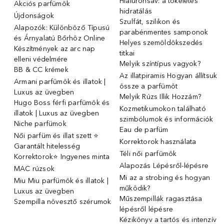
Hialuronsav: a tökéletes
Akciós parfümök
hidratálás
Újdonságok
Szulfát, szilikon és
Alapozók: Különböző Típusú
parabénmentes samponok
és Árnyalatú Bőrhöz Online
Helyes szemöldökszedés
Készítmények az arc nap
titkai
elleni védelmére
Melyik színtípus vagyok?
BB & CC krémek
Az illatpiramis Hogyan állítsuk
Armani parfümök és illatok |
össze a parfümöt
Luxus az üvegben
Melyik Rúzs Illik Hozzám?
Hugo Boss férfi parfümök és
Kozmetikumokon található
illatok | Luxus az üvegben
szimbólumok és információk
Niche parfümok
Eau de parfüm
Női parfüm és illat szett ⭐
Korrektorok használata
Garantált hitelesség
Téli női parfümök
Korrektorok⭐ Ingyenes minta
Alapozás Lépésről-lépésre
MAC rúzsok
Mi az a strobing és hogyan
Miu Miu parfümök és illatok |
működik?
Luxus az üvegben
Műszempillák ragasztása
Szempilla növesztő szérumok
lépésről lépésre
Kézikönyv a tartós és intenzív