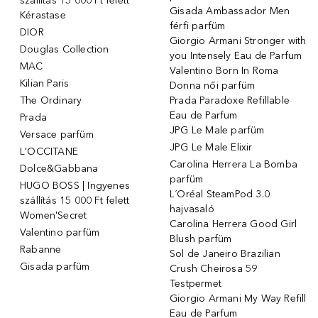
szállítás 15 000 Ft felett
Gisada Ambassador Men
Kérastase
férfi parfüm
DIOR
Giorgio Armani Stronger with
Douglas Collection
you Intensely Eau de Parfum
MAC
Valentino Born In Roma
Kilian Paris
Donna női parfüm
The Ordinary
Prada Paradoxe Refillable
Eau de Parfum
Prada
JPG Le Male parfüm
Versace parfüm
JPG Le Male Elixir
L'OCCITANE
Carolina Herrera La Bomba
Dolce&Gabbana
parfüm
HUGO BOSS | Ingyenes
L´Oréal SteamPod 3.0
szállítás 15 000 Ft felett
hajvasaló
Women'Secret
Carolina Herrera Good Girl
Valentino parfüm
Blush parfüm
Rabanne
Sol de Janeiro Brazilian
Gisada parfüm
Crush Cheirosa 59
Testpermet
Giorgio Armani My Way Refill
Eau de Parfum