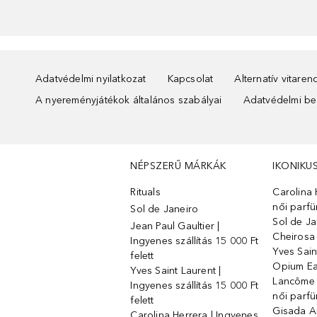
Adatvédelmi nyilatkozat
Kapcsolat
Alternatív vitare
A nyereményjátékok általános szabályai
Adatvédelmi beá
NÉPSZERŰ MÁRKÁK
IKONIKU
Rituals
Carolina 
női parf
Sol de Janeiro
Sol de Ja
Jean Paul Gaultier |
Cheirosa
Ingyenes szállítás 15 000 Ft
Yves Sain
felett
Opium Ea
Yves Saint Laurent |
Lancôme L
Ingyenes szállítás 15 000 Ft
női parf
felett
Gisada 
Carolina Herrera | Ingyenes