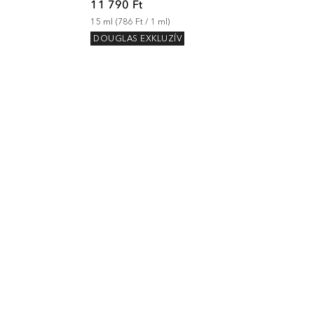
11 790 Ft
15
ml
 (
786 Ft
 / 
1
ml
)
DOUGLAS EXKLUZÍV