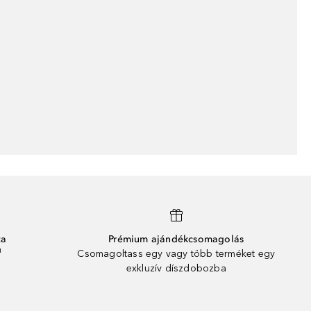
ta
Prémium ajándékcsomagolás
¹
Csomagoltass egy vagy több terméket egy
exkluzív díszdobozba