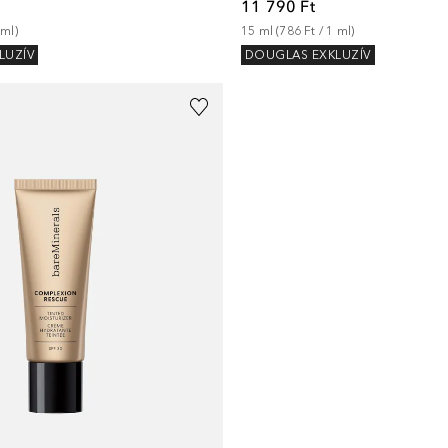
11 790 Ft
ml
)
15
ml
 (
786 Ft
 / 
1
ml
)
LUZÍV
DOUGLAS EXKLUZÍV