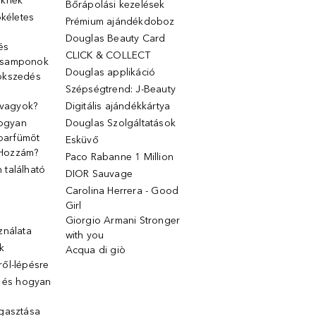
őknek
Bőrápolási kezelések
ökéletes
Prémium ajándékdoboz
Douglas Beauty Card
 és
CLICK & COLLECT
 samponok
Douglas applikáció
ökszedés
Szépségtrend: J-Beauty
 vagyok?
Digitális ajándékkártya
Hogyan
Douglas Szolgáltatások
 parfümöt
Esküvő
k Hozzám?
Paco Rabanne 1 Million
található
DIOR Sauvage
Carolina Herrera - Good
Girl
Giorgio Armani Stronger
ználata
with you
k
Acqua di giò
ől-lépésre
g és hogyan
gasztása