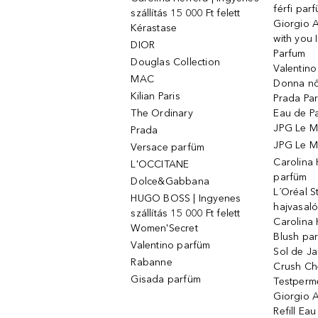
férfi par
szállítás 15 000 Ft felett
Giorgio 
Kérastase
with you 
DIOR
Parfum
Douglas Collection
Valentin
MAC
Donna nő
Kilian Paris
Prada Par
The Ordinary
Eau de P
JPG Le M
Prada
JPG Le Ma
Versace parfüm
Carolina
L'OCCITANE
parfüm
Dolce&Gabbana
L´Oréal 
HUGO BOSS | Ingyenes
hajvasal
szállítás 15 000 Ft felett
Carolina 
Women'Secret
Blush pa
Valentino parfüm
Sol de Ja
Rabanne
Crush Ch
Gisada parfüm
Testperm
Giorgio 
Refill Ea