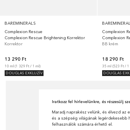
BAREMINERALS
BAREMINERA
Complexion Rescue
Complexion R
Complexion Rescue Brightening Korrektor
Complexion R
Korrektor
BB krém
13 290 Ft
18 290 Ft
10
ml
 (
1 329 Ft
 / 
1
ml
)
35
ml
 (
523 Ft
 / 
1
DOUGLAS EXKLUZÍV
DOUGLAS EXK
Iratkozz fel hírlevelünkre, és részesülj 
Maradj naprakész velünk, és élvezd az e
és a szépség világának legérdekesebb hí
felhasználók számára érhető el.