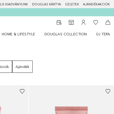
LIS KIADVÁNYUNK
DOUGLAS KÁRTYA
ÜZLETEK
AJÁNDÉKAKCIÓK
A kívánság
Az üzletkeresőhöz
A fiókomhoz
Kos
HOME & LIFESTYLE
DOUGLAS COLLECTION
ÚJ TERMÉ
Nyisd meg a(z) HOME & LIFESTYLE menüt
Nyisd meg a(z) Douglas Collection menüt
Nyisd meg 
óciók
Ajándék
+
2