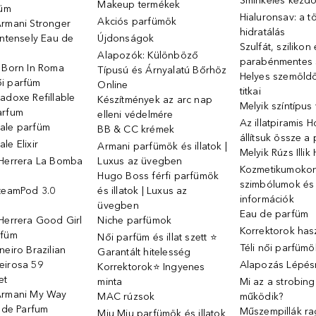
Sminkelés kezd
Makeup termékek
füm
Hialuronsav: a t
Akciós parfümök
Armani Stronger
hidratálás
Intensely Eau de
Újdonságok
Szulfát, szilikon
Alapozók: Különböző
parabénmentes
o Born In Roma
Típusú és Árnyalatú Bőrhöz
Helyes szemöld
i parfüm
Online
titkai
adoxe Refillable
Készítmények az arc nap
Melyik színtípus
arfum
elleni védelmére
Az illatpiramis 
ale parfüm
BB & CC krémek
állítsuk össze a
le Elixir
Armani parfümök és illatok |
Melyik Rúzs Illi
 Herrera La Bomba
Luxus az üvegben
Kozmetikumokon 
Hugo Boss férfi parfümök
szimbólumok és
SteamPod 3.0
és illatok | Luxus az
információk
ó
üvegben
Eau de parfüm
Herrera Good Girl
Niche parfümok
Korrektorok has
rfüm
Női parfüm és illat szett ⭐
Téli női parfümö
neiro Brazilian
Garantált hitelesség
eirosa 59
Alapozás Lépésr
Korrektorok⭐ Ingyenes
et
minta
Mi az a strobin
Armani My Way
MAC rúzsok
működik?
u de Parfum
Műszempillák ra
Miu Miu parfümök és illatok