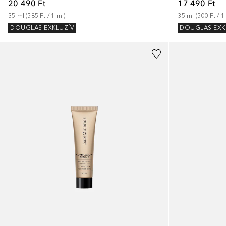
20 490 Ft
17 490 Ft
35
ml
 (
585 Ft
 / 
1
ml
)
35
ml
 (
500 Ft
 / 
1
DOUGLAS EXKLUZÍV
DOUGLAS EXK
+
7
+
10