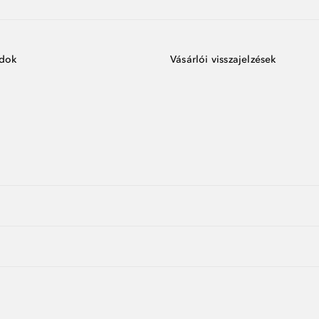
ódok
Vásárlói visszajelzések