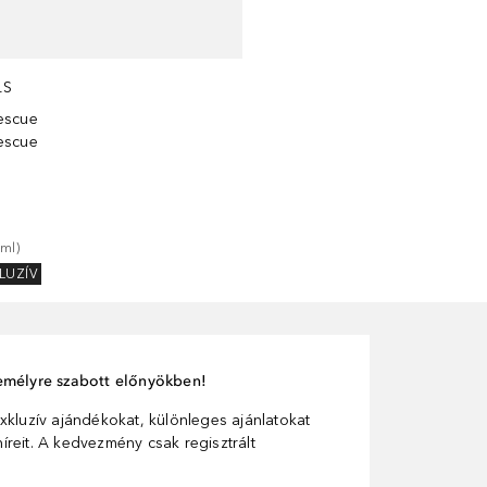
LS
escue
escue
ml
)
LUZÍV
személyre szabott előnyökben!
xkluzív ajándékokat, különleges ajánlatokat
reit. A kedvezmény csak regisztrált