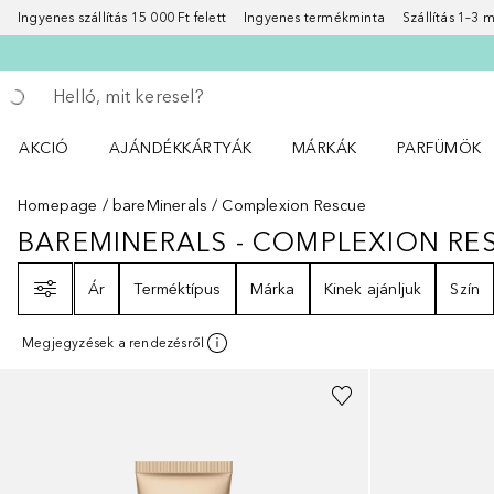
Ingyenes szállítás 15 000 Ft felett
Ingyenes termékminta
Szállítás 1–3
Menj vissza
Keresés végrehajtása
AKCIÓ
AJÁNDÉKKÁRTYÁK
MÁRKÁK
PARFÜMÖK
Nyisd meg a(z) Akció menüt
Nyisd meg a(z) MÁRKÁK me
Nyisd meg a(
Homepage
bareMinerals
Complexion Rescue
BAREMINERALS - COMPLEXION RE
BAREMINERALS - COMPLEXION 
Szűrő
Ár
Terméktípus
Márka
Kinek ajánljuk
Szín
Megjegyzések a rendezésről
+
16
+
29