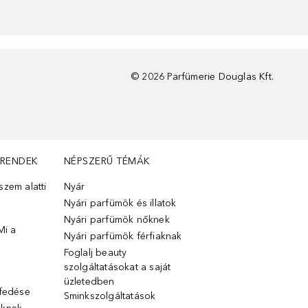
©
2026
Parfümerie Douglas Kft.
TRENDEK
NÉPSZERŰ TÉMÁK
zem alatti
Nyár
Nyári parfümök és illatok
Nyári parfümök nőknek
Mi a
Nyári parfümök férfiaknak
Foglalj beauty
szolgáltatásokat a saját
üzletedben
lfedése
Sminkszolgáltatások