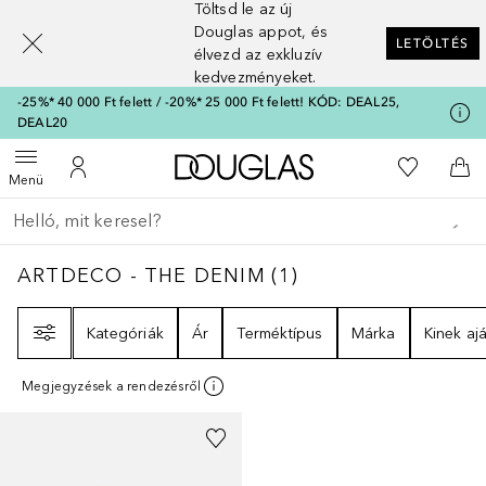
Töltsd le az új
[navigation.slideout.screenreader]
Douglas appot, és
LETÖLTÉS
élvezd az exkluzív
kedvezményeket.
-25%* 40 000 Ft felett / -20%* 25 000 Ft felett! KÓD: DEAL25,
DEAL20
A Douglas Főoldalra
A kívánság
Menü megnyitása
A fiókomhoz
Kos
Menü
Menj vissza
Keresés végrehajtása
ARTDECO - THE DENIM
1
EREDMÉNYEK
ARTDECO - THE DENIM
(
1
)
Szűrő
Kategóriák
Ár
Terméktípus
Márka
Kinek ajá
Megjegyzések a rendezésről