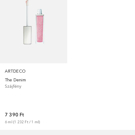
ARTDECO
The Denim
Szájfény
7 390 Ft
6
ml
 (
1 232 Ft
 / 
1
ml
)