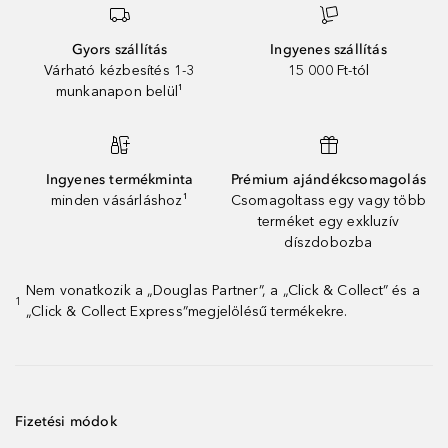
Gyors szállítás
Ingyenes szállítás
Várható kézbesítés 1-3
15 000 Ft-tól
munkanapon belül¹
Ingyenes termékminta
Prémium ajándékcsomagolás
minden vásárláshoz¹
Csomagoltass egy vagy több
terméket egy exkluzív
díszdobozba
Nem vonatkozik a „Douglas Partner”, a „Click & Collect” és a
1
„Click & Collect Express”megjelölésű termékekre.
Fizetési módok