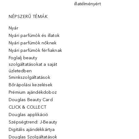
illatélményért
NÉPSZERŰ TÉMÁK
Nyár
Nyári parfümök és illatok
Nyári parfümök nőknek
Nyári parfümök férfiaknak
Foglalj beauty
szolgáltatásokat a saját
üzletedben
Sminkszolgáltatások
Bőrápolási kezelések
Prémium ajándékdoboz
Douglas Beauty Card
CLICK & COLLECT
Douglas applikáció
Szépségtrend: J-Beauty
Digitális ajándékkártya
Douglas Szolgáltatások