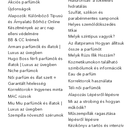
Hialuronsav: a tökéletes
Akciós parfümök
hidratálás
Újdonságok
Szulfát, szilikon és
Alapozók: Különböző Típusú
parabénmentes samponok
és Árnyalatú Bőrhöz Online
Helyes szemöldökszedés
Készítmények az arc nap
titkai
elleni védelmére
Melyik színtípus vagyok?
BB & CC krémek
Az illatpiramis Hogyan állítsuk
Armani parfümök és illatok |
össze a parfümöt
Luxus az üvegben
Melyik Rúzs Illik Hozzám?
Hugo Boss férfi parfümök és
Kozmetikumokon található
illatok | Luxus az üvegben
szimbólumok és információk
Niche parfümok
Eau de parfüm
Női parfüm és illat szett ⭐
Korrektorok használata
Garantált hitelesség
Téli női parfümök
Korrektorok⭐ Ingyenes minta
Alapozás Lépésről-lépésre
MAC rúzsok
Mi az a strobing és hogyan
Miu Miu parfümök és illatok |
működik?
Luxus az üvegben
Műszempillák ragasztása
Szempilla növesztő szérumok
lépésről lépésre
Kézikönyv a tartós és intenzív