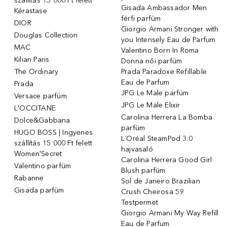
szállítás 15 000 Ft felett
Gisada Ambassador Men
Kérastase
férfi parfüm
DIOR
Giorgio Armani Stronger with
Douglas Collection
you Intensely Eau de Parfum
MAC
Valentino Born In Roma
Kilian Paris
Donna női parfüm
The Ordinary
Prada Paradoxe Refillable
Eau de Parfum
Prada
JPG Le Male parfüm
Versace parfüm
JPG Le Male Elixir
L'OCCITANE
Carolina Herrera La Bomba
Dolce&Gabbana
parfüm
HUGO BOSS | Ingyenes
L´Oréal SteamPod 3.0
szállítás 15 000 Ft felett
hajvasaló
Women'Secret
Carolina Herrera Good Girl
Valentino parfüm
Blush parfüm
Rabanne
Sol de Janeiro Brazilian
Gisada parfüm
Crush Cheirosa 59
Testpermet
Giorgio Armani My Way Refill
Eau de Parfum