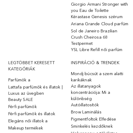
Giorgio Armani Stronger with
you Eau de Toilette
Kérastase Genesis szérum
Ariana Grande Cloud parfüm
Sol de Janeiro Brazilian
Crush Cheirosa 68
Testpermet
YSL Libre Refill női parfüm
LEGTÖBBET KERESETT
INSPIRÁCIÓ & TRENDEK
KATEGÓRIÁK
Mondj búcsút a szem alatti
Parfümök ️a
karikáknak
Az illatanyagok
Lattafa parfümök és illatok |
koncentrációja: Mi a
Luxus az üvegben
különbség
Beauty SALE
Autóillatosítók
Férfi parfümök
Brow Laminálás
Férfi parfümök és illatok
Pigmentfoltok Elfedése
Elegáns női illatok ️a
Sminkelés kezdőknek
Makeup termékek